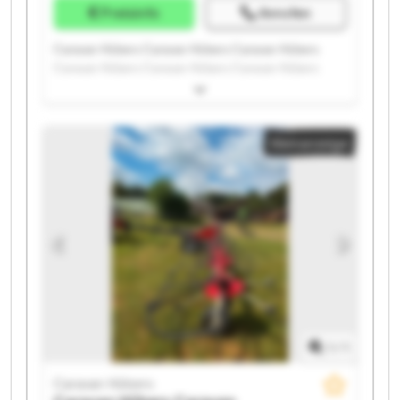
Preisinfo
Anrufen
Caravan Hübers Caravan Hübers Caravan Hübers
Caravan Hübers Caravan Hübers Caravan Hübers
Caravan Hübers Caravan Hübers Caravan Hübers
Caravan Hübers Caravan Hübers Caravan Hübers
Caravan Hübers Caravan Hübers Caravan Hübers
Kleinanzeige
Caravan Hübers Caravan Hübers Caravan Hübers
Caravan Hübers Caravan Hübers
1
/
1
Caravan Hübers