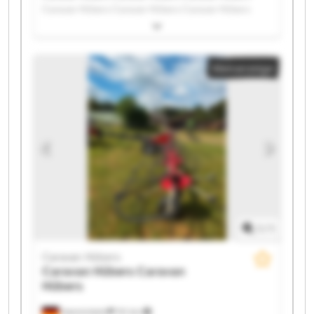
Caravan Hübers Caravan Hübers Caravan Hübers
Caravan Hübers Caravan Hübers Caravan Hübers
Caravan Hübers Caravan Hübers Caravan Hübers
Caravan Hübers Caravan Hübers Caravan Hübers
Kleinanzeige
Caravan Hübers Caravan Hübers Caravan Hübers
Caravan Hübers Caravan Hübers
1
/
1
Caravan Hübers
Caravan Hübers
Caravan
Hübers
Hamminkeln
741 km