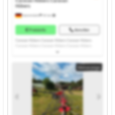
Caravan Hübers
Caravan
Hübers
Hamminkeln
741 km
Preisinfo
Anrufen
Caravan Hübers Caravan Hübers Caravan Hübers
Caravan Hübers Caravan Hübers Caravan Hübers
Caravan Hübers Caravan Hübers Caravan Hübers
Caravan Hübers Caravan Hübers Caravan Hübers
Caravan Hübers Caravan Hübers Caravan Hübers
Kleinanzeige
Caravan Hübers Caravan Hübers Caravan Hübers
Caravan Hübers Caravan Hübers