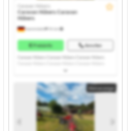
Caravan Hübers
Caravan Hübers
Caravan
Hübers
Hamminkeln
741 km
Preisinfo
Anrufen
Caravan Hübers Caravan Hübers Caravan Hübers
Caravan Hübers Caravan Hübers Caravan Hübers
Caravan Hübers Caravan Hübers Caravan Hübers
Caravan Hübers Caravan Hübers Caravan Hübers
Caravan Hübers Caravan Hübers Caravan Hübers
Kleinanzeige
Caravan Hübers Caravan Hübers Caravan Hübers
Caravan Hübers Caravan Hübers