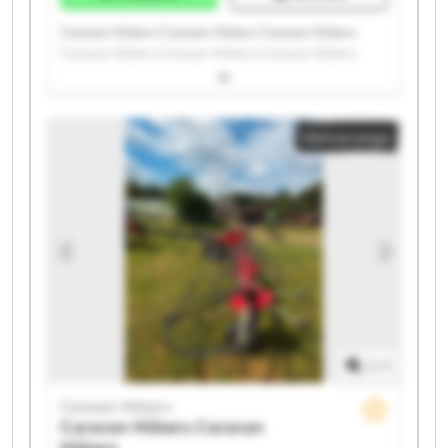
Caravan Hübers Caravan Hübers Caravan Hübers
Caravan Hübers Caravan Hübers Caravan Hübers
Caravan Hübers Caravan Hübers Caravan Hübers
Caravan Hübers Caravan Hübers Caravan Hübers
Caravan Hübers Caravan Hübers Caravan Hübers
Kleinanzeige
Caravan Hübers Caravan Hübers Caravan Hübers
Caravan Hübers Caravan Hübers
1
/
1
Caravan Hübers
Caravan Hübers
Caravan
Hübers