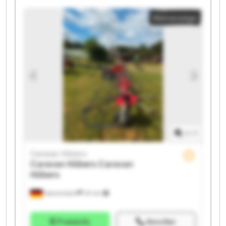
Caravan Hübers Caravan Hübers Caravan Hübers
Kleinanzeige
Caravan Hübers Caravan Hübers Caravan Hübers
Caravan Hübers Caravan Hübers
1
/
1
Caravan Hübers
Caravan Hübers
Caravan
Hübers
Hamminkeln
741 km
Preisinfo
Anrufen