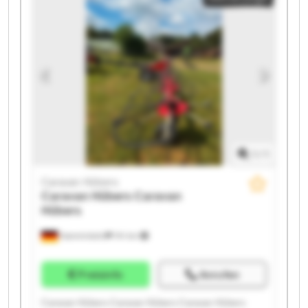
Caravan Hübers Caravan Hübers
1
/
1
Caravan Hübers
Caravan Hübers
Caravan
Hübers
Hamminkeln
741 km
Preisinfo
Anrufen
Caravan Hübers Caravan Hübers Caravan Hübers