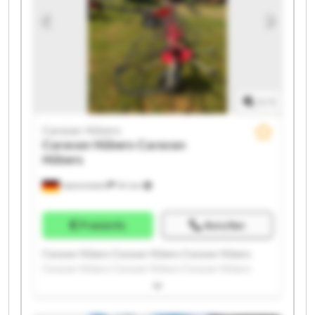
1
/
1
Caravan Hübers
Caravan Hübers
Caravan
Hübers
Hamminkeln
741 km
Preisinfo
Anrufen
Caravan Hübers Caravan Hübers Caravan Hübers
Caravan Hübers Caravan Hübers Caravan Hübers
Caravan Hübers Caravan Hübers Caravan Hübers
Caravan Hübers Caravan Hübers Caravan Hübers
Caravan Hübers Caravan Hübers Caravan Hübers