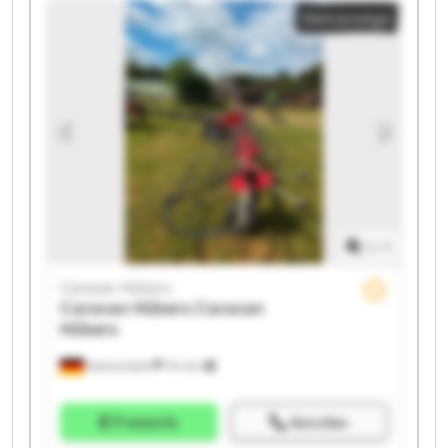
Kleinanzeige
Caravan Hübers Caravan Hübers Caravan Hübers
Caravan Hübers Caravan Hübers
1
/
1
Caravan Hübers
Caravan Hübers
Caravan
Hübers
Hamminkeln
741 km
Preisinfo
Anrufen