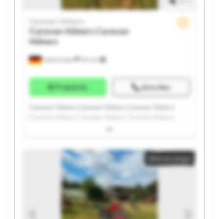
1
/
1
Caravan Hübers
Caravan Hübers
Caravan
Hübers
Hamminkeln
741 km
Preisinfo
Anrufen
Caravan Hübers Caravan Hübers Caravan Hübers
Caravan Hübers Caravan Hübers Caravan Hübers
Caravan Hübers Caravan Hübers Caravan Hübers
Caravan Hübers Caravan Hübers Caravan Hübers
Caravan Hübers Caravan Hübers Caravan Hübers
Kleinanzeige
Caravan Hübers Caravan Hübers Caravan Hübers
Caravan Hübers Caravan Hübers