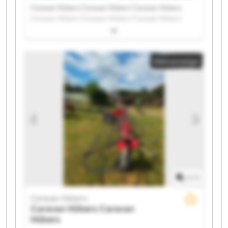
Caravan Hübers Caravan Hübers Caravan Hübers
Caravan Hübers Caravan Hübers Caravan Hübers
Caravan Hübers Caravan Hübers Caravan Hübers
Caravan Hübers Caravan Hübers Caravan Hübers
Caravan Hübers Caravan Hübers Caravan Hübers
Kleinanzeige
Caravan Hübers Caravan Hübers Caravan Hübers
Caravan Hübers Caravan Hübers
1
/
1
Caravan Hübers
Caravan Hübers
Caravan
Hübers