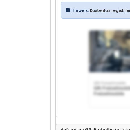
Hinweis:
Kostenlos registri
Gfh Freizeitmobile
Gfh Freizeitmobi
Freizeitmobile
Anfrage an Gfh Freizeitmobile s