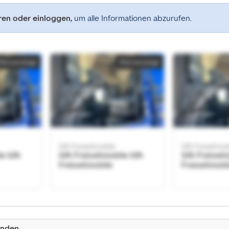
eren oder einloggen,
um alle Informationen abzurufen.
Kleinanzeige
Kleinanzeige
Gfh Freizeitmobile
Gfh Freizeitmob
le Gfh
Gfh Freizeitmobile Gfh
Gfh Freizeit
Freizeitmobile
Freizeitmobi
Kleinanzeige
enden