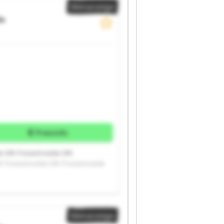
Kleinanzeige
le
Preisinfo
le Gfh Freizeitmobile Gfh
h Freizeitmobile Gfh Freizeitmobile
Kleinanzeige