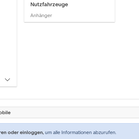
Nutzfahrzeuge
Anhänger
obile
eren oder einloggen,
um alle Informationen abzurufen.