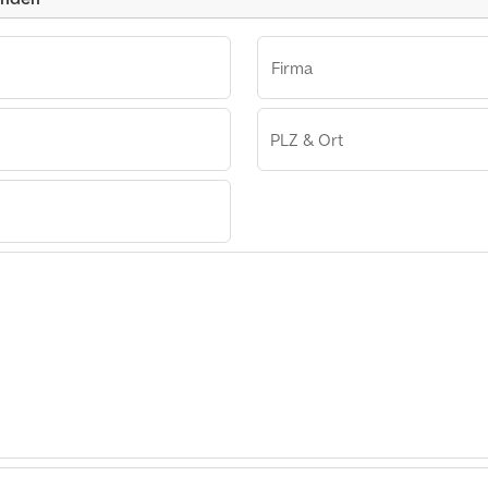
Firma
PLZ & Ort
le Gfh