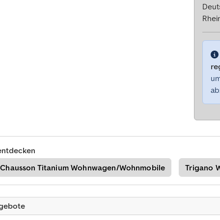
Deut
Rhein
re
um
ab
entdecken
Chausson Titanium Wohnwagen/Wohnmobile
Trigano
ngebote