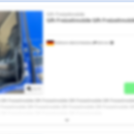
Gfh Freizeitmobile
Gfh Freizeitmobile
Gfh Freizeitmobi
Mülheim-Kärlich/Koblenz
604 km
Mehr Bilder anfragen
1
/
1
 Gfh Freizeitmobile Gfh Freizeitmobile Gfh Freizeitmobile Gfh Freizeitmobi
 Freizeitmobile Gfh Freizeitmobile Gfh Freizeitmobile Gfh Freizeitmobile Gf
 Gfh Freizeitmobile Gfh Freizeitmobile Gfh Freizeitmobile