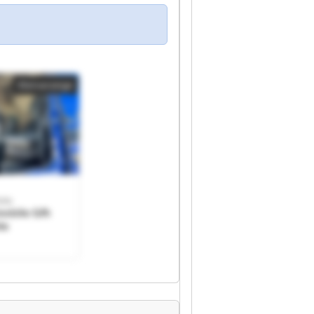
Kleinanzeige
ile
mobile Gfh
le