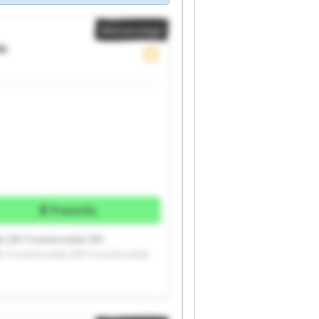
Kleinanzeige
le
Preisinfo
le Gfh Freizeitmobile Gfh
h Freizeitmobile Gfh Freizeitmobile