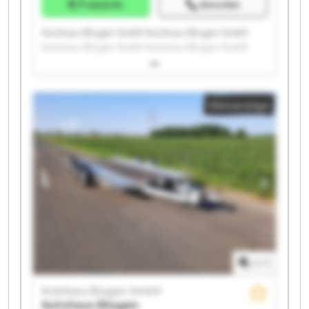
Preisinfo
Anrufen
Autohaus Büsgen GmbH Autohaus Büsgen GmbH
Autohaus Büsgen GmbH Autohaus Büsgen GmbH
Autohaus Büsgen GmbH Autohaus Büsgen GmbH
Autohaus Büsgen GmbH Autohaus Büsgen GmbH
Autohaus Büsgen GmbH Autohaus Büsgen GmbH
Kleinanzeige
Autohaus Büsgen GmbH Autohaus Büsgen GmbH
Autohaus Büsgen GmbH Autohaus Büsgen GmbH
Autohaus Büsgen GmbH Autohaus Büsgen GmbH
Autohaus Büsgen GmbH Autohaus Büsgen GmbH
Autohaus Büsgen GmbH Autohaus Büsgen GmbH
1
/
1
Autohaus Büsgen GmbH
Autohaus Büsgen