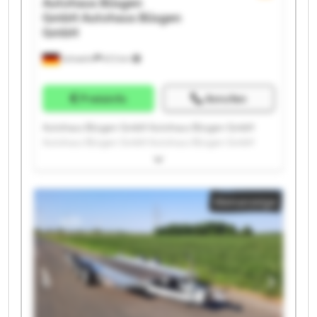
Autohaus Büsgen
GmbH
Autohaus Büsgen
GmbH
Schwelm
672 km
Preisinfo
Anrufen
Autohaus Büsgen GmbH Autohaus Büsgen GmbH
Autohaus Büsgen GmbH Autohaus Büsgen GmbH
Autohaus Büsgen GmbH Autohaus Büsgen GmbH
Autohaus Büsgen GmbH Autohaus Büsgen GmbH
Autohaus Büsgen GmbH Autohaus Büsgen GmbH
Kleinanzeige
Autohaus Büsgen GmbH Autohaus Büsgen GmbH
Autohaus Büsgen GmbH Autohaus Büsgen GmbH
Autohaus Büsgen GmbH Autohaus Büsgen GmbH
Autohaus Büsgen GmbH Autohaus Büsgen GmbH
Autohaus Büsgen GmbH Autohaus Büsgen GmbH