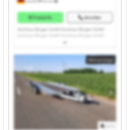
Schwelm
672 km
Preisinfo
Anrufen
Autohaus Büsgen GmbH Autohaus Büsgen GmbH
Autohaus Büsgen GmbH Autohaus Büsgen GmbH
Autohaus Büsgen GmbH Autohaus Büsgen GmbH
Autohaus Büsgen GmbH Autohaus Büsgen GmbH
Autohaus Büsgen GmbH Autohaus Büsgen GmbH
Kleinanzeige
Autohaus Büsgen GmbH Autohaus Büsgen GmbH
Autohaus Büsgen GmbH Autohaus Büsgen GmbH
Autohaus Büsgen GmbH Autohaus Büsgen GmbH
Autohaus Büsgen GmbH Autohaus Büsgen GmbH
Autohaus Büsgen GmbH Autohaus Büsgen GmbH
1
/
1