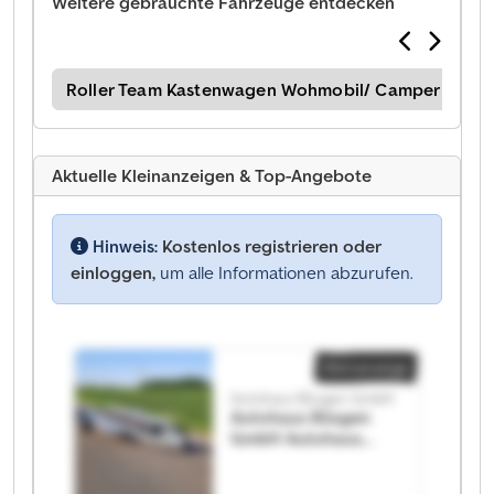
Weitere gebrauchte Fahrzeuge entdecken
ile
Roller Team Kastenwagen Wohmobil/ Camper
Ro
Aktuelle Kleinanzeigen & Top-Angebote
Hinweis:
Kostenlos registrieren oder
einloggen,
um alle Informationen abzurufen.
Kleinanzeige
Autohaus Büsgen GmbH
Autohaus Büsgen
GmbH Autohaus
Büsgen GmbH