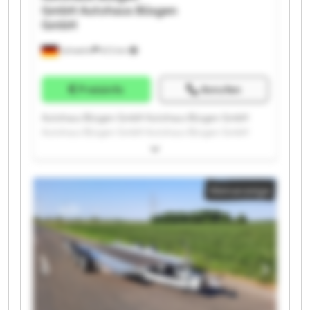
GmbH
Autohaus Büsgen
GmbH
Schwelm
672 km
Preisinfo
Anrufen
Autohaus Büsgen GmbH Autohaus Büsgen GmbH
Autohaus Büsgen GmbH Autohaus Büsgen GmbH
Autohaus Büsgen GmbH Autohaus Büsgen GmbH
Autohaus Büsgen GmbH Autohaus Büsgen GmbH
Autohaus Büsgen GmbH Autohaus Büsgen GmbH
Kleinanzeige
Autohaus Büsgen GmbH Autohaus Büsgen GmbH
Autohaus Büsgen GmbH Autohaus Büsgen GmbH
Autohaus Büsgen GmbH Autohaus Büsgen GmbH
Autohaus Büsgen GmbH Autohaus Büsgen GmbH
Autohaus Büsgen GmbH Autohaus Büsgen GmbH