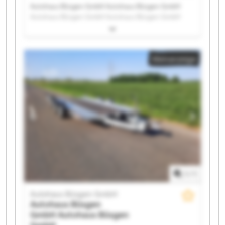
Autohaus Büsgen GmbH Autohaus Büsgen GmbH
Autohaus Büsgen GmbH Autohaus Büsgen GmbH
Autohaus Büsgen GmbH Autohaus Büsgen GmbH
Autohaus Büsgen GmbH Autohaus Büsgen GmbH
Autohaus Büsgen GmbH Autohaus Büsgen GmbH
Kleinanzeige
Autohaus Büsgen GmbH Autohaus Büsgen GmbH
Autohaus Büsgen GmbH Autohaus Büsgen GmbH
Autohaus Büsgen GmbH Autohaus Büsgen GmbH
Autohaus Büsgen GmbH Autohaus Büsgen GmbH
Autohaus Büsgen GmbH Autohaus Büsgen GmbH
1
/
1
Autohaus Büsgen GmbH
Autohaus Büsgen
GmbH
Autohaus Büsgen