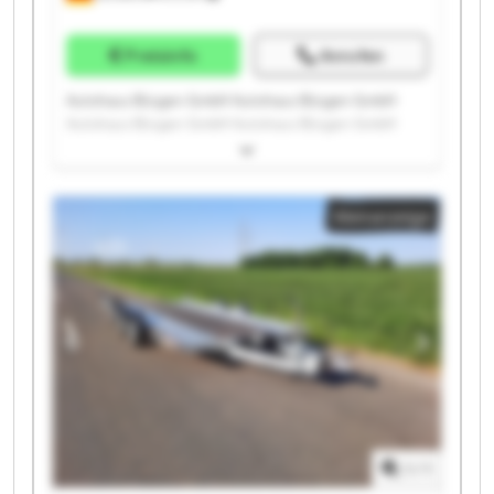
Preisinfo
Anrufen
Autohaus Büsgen GmbH Autohaus Büsgen GmbH
Autohaus Büsgen GmbH Autohaus Büsgen GmbH
Autohaus Büsgen GmbH Autohaus Büsgen GmbH
Autohaus Büsgen GmbH Autohaus Büsgen GmbH
Autohaus Büsgen GmbH Autohaus Büsgen GmbH
Kleinanzeige
Autohaus Büsgen GmbH Autohaus Büsgen GmbH
Autohaus Büsgen GmbH Autohaus Büsgen GmbH
Autohaus Büsgen GmbH Autohaus Büsgen GmbH
Autohaus Büsgen GmbH Autohaus Büsgen GmbH
Autohaus Büsgen GmbH Autohaus Büsgen GmbH
1
/
1