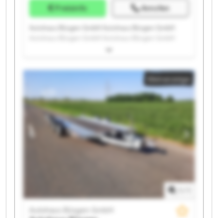
Preisinfo
Anrufen
Autohaus Büsgen GmbH Autohaus Büsgen GmbH
Autohaus Büsgen GmbH Autohaus Büsgen GmbH
Autohaus Büsgen GmbH Autohaus Büsgen GmbH
Autohaus Büsgen GmbH Autohaus Büsgen GmbH
Autohaus Büsgen GmbH Autohaus Büsgen GmbH
Kleinanzeige
Autohaus Büsgen GmbH Autohaus Büsgen GmbH
Autohaus Büsgen GmbH Autohaus Büsgen GmbH
Autohaus Büsgen GmbH Autohaus Büsgen GmbH
Autohaus Büsgen GmbH Autohaus Büsgen GmbH
Autohaus Büsgen GmbH Autohaus Büsgen GmbH
1
/
1
Autohaus Büsgen GmbH