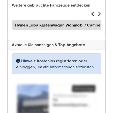
Weitere gebrauchte Fahrzeuge entdecken
gen
Hymer/Eriba Kastenwagen Wohmobil/ Camper
Hy
Aktuelle Kleinanzeigen & Top-Angebote
Hinweis:
Kostenlos registrieren oder
einloggen,
um alle Informationen abzurufen.
Kleinanzeige
TH Wohnmobilpartner GmbH
TH
Wohnmobilpartner
GmbH TH