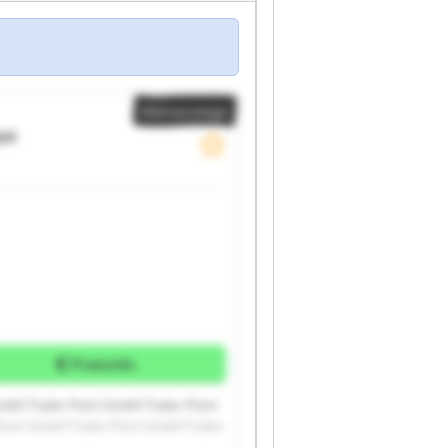
Kleinanzeige
bH
Preisinfo
mbH Trailer Point GmbH Trailer Point
Point GmbH Trailer Point GmbH Trailer