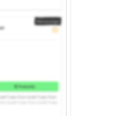
Kleinanzeige
bH
Preisinfo
mbH Trailer Point GmbH Trailer Point
Point GmbH Trailer Point GmbH Trailer