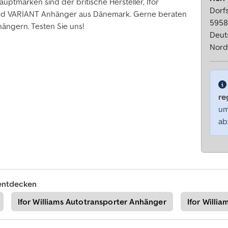
auptmarken sind der britische Hersteller, Ifor
Dorfs
n und VARIANT Anhänger aus Dänemark. Gerne beraten
5958
hängern. Testen Sie uns!
Deut
Nord
re
um
ab
entdecken
Ifor Williams Autotransporter Anhänger
Ifor Willi