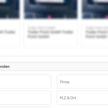
Trailer Point GmbH
Trailer Point 
H Trailer
Trailer Point GmbH Trailer
Trailer Poin
Point GmbH
Point GmbH
Kleinanzeige
senden
Firma
PLZ & Ort
H Trailer