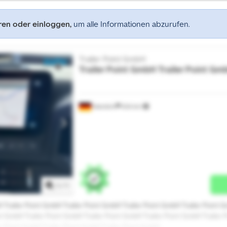
eren oder einloggen,
um alle Informationen abzurufen.
Trailer Point GmbH
Trailer Point GmbH
Trailer Point Gm
Warstein
634 km
Mehr Bilder anfragen
1
/
1
H Trailer Point GmbH Trailer Point GmbH Trailer Point GmbH Trailer Point G
t GmbH Trailer Point GmbH Trailer Point GmbH Trailer Point GmbH Trailer 
er Point GmbH Trailer Point GmbH Trailer Point GmbH