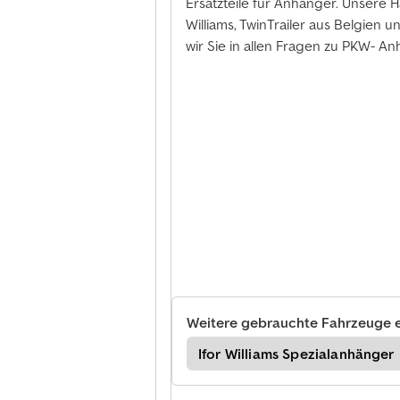
Ersatzteile für Anhänger. Unsere H
Williams, TwinTrailer aus Belgie
wir Sie in allen Fragen zu PKW- An
Weitere gebrauchte Fahrzeuge 
Bücker Viehanhänger
Ifor Williams Spezialanhänger