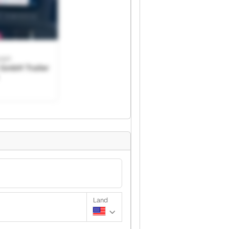
GmbH
t GmbH Trailer
Land