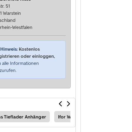
tr. 51
1 Warstein
schland
rhein-Westfalen
Hinweis:
Kostenlos
gistrieren oder einloggen,
 alle Informationen
zurufen.
ams Tieflader Anhänger
Ifor Williams Anhänger
Thiel