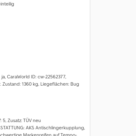
nteilig
: ja, CaraWorld ID: cw-22562377,
. Zustand: 1360 kg, Liegeflächen: Bug
 5, Zusatz: TÜV neu
TATTUNG: AKS Antischlingerkupplung,
ochwertige Markenreifen auf Tempo-