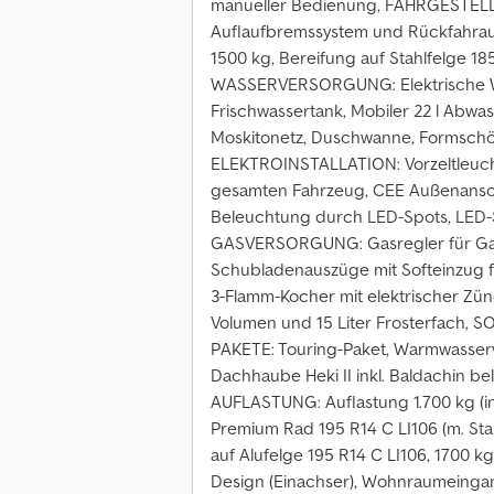
manueller Bedienung, FAHRGESTELL: 
Auflaufbremssystem und Rückfahraut
1500 kg, Bereifung auf Stahlfelge 185
WASSERVERSORGUNG: Elektrische W
Frischwassertank, Mobiler 22 l Abw
Moskitonetz, Duschwanne, Formsch
ELEKTROINSTALLATION: Vorzeltleuch
gesamten Fahrzeug, CEE Außenanschlu
Beleuchtung durch LED-Spots, LED-
GASVERSORGUNG: Gasregler für Ga
Schubladenauszüge mit Softeinzug für
3-Flamm-Kocher mit elektrischer Zün
Volumen und 15 Liter Frosterfach, 
PAKETE: Touring-Paket, Warmwasser
Dachhaube Heki II inkl. Baldachin bel
AUFLASTUNG: Auflastung 1.700 kg (ink
Premium Rad 195 R14 C LI106 (m. Sta
auf Alufelge 195 R14 C LI106, 1700 kg
Design (Einachser), Wohnraumeingangs