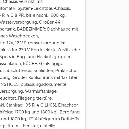
Chassis verzinkt, mit
omatik, System-Leichtbau-Chassis,
 R14 C 8 PR, bis einschl. 1600 kg,
asserversorgung, Großer 44 l
assertank, BADEZIMMER: Dachhaube mit
önes Waschbecken,
te 12V, 12-V-Stromversorgung im
ss für 230 V Bordelektrik, Zusätzliche
Spots in Bug- und Hecksitzgruppen,
sschlauch, KÜCHE: Großzügige
 absolut leises Schließen, Praktischer
dung, Großer Kühlschrank mit 137 Liter
SONSTIGES: Zulassungsdokumente,
versorgung, Warmluftanlage,
euchtet, Fliegengittertüre,
l. Stahlrad 195 R14 C LI106), Einachser
hlfelge 1700 kg und 1800 kg), Bereifung
 und 1800 kg, 17" Alufelgen im Dethleffs-
türe mit Fenster, einteilig,