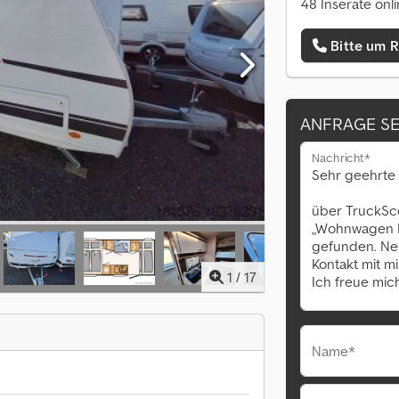
48 Inserate onl
Bitte um 
ANFRAGE S
Nachricht*
1
/
17
Name*