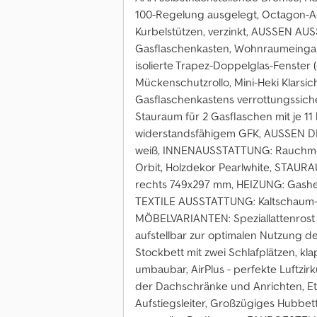
100-Regelung ausgelegt, Octagon-A
Kurbelstützen, verzinkt, AUSSEN A
Gasflaschenkasten, Wohnraumeingangs
isolierte Trapez-Doppelglas-Fenster 
Mückenschutzrollo, Mini-Heki Klars
Gasflaschenkastens verrottungssiche
Stauraum für 2 Gasflaschen mit je 1
widerstandsfähigem GFK, AUSSEN D
weiß, INNENAUSSTATTUNG: Rauchme
Orbit, Holzdekor Pearlwhite, STAU
rechts 749x297 mm, HEIZUNG: Gashe
TEXTILE AUSSTATTUNG: Kaltschaum-
MÖBELVARIANTEN: Speziallattenrost 
aufstellbar zur optimalen Nutzung d
Stockbett mit zwei Schlafplätzen, kl
umbaubar, AirPlus - perfekte Luftzir
der Dachschränke und Anrichten, Et
Aufstiegsleiter, Großzügiges Hubbet