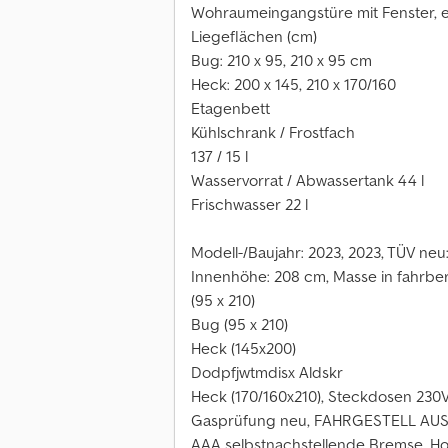
Wohraumeingangstüre mit Fenster, ei
Liegeflächen (cm)
Bug: 210 x 95, 210 x 95 cm
Heck: 200 x 145, 210 x 170/160
Etagenbett
Kühlschrank / Frostfach
137 / 15 l
Wasservorrat / Abwassertank 44 l
Frischwasser 22 l
Modell-/Baujahr: 2023, 2023, TÜV neu
Innenhöhe: 208 cm, Masse in fahrber
(95 x 210)
Bug (95 x 210)
Heck (145x200)
Dodpfjwtmdisx Aldskr
Heck (170/160x210), Steckdosen 230V:
Gasprüfung neu, FAHRGESTELL AUSS
AAA selbstnachstellende Bremse, H