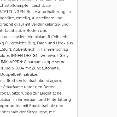
chsstoßdämpfer, Leichtbau-
USSTATTUNGEN: Reserveradhalterung im
türe, einteilig, Ausstellbare und
(graphit grau) mit Verdunkelungs- und
icht-Dachhaube, Boden des
r aus stabilem Aluminium-Riffelblech,
1 kg Füllgewicht, Bug, Dach und Heck aus
ESIGN: Außenblech in Hammerschlag
lder, INNEN DESIGN: Wohnwelt Grey
RAUMKLAPPEN: Stauraumklappe vorne
izung S 3004 mit Zündautomatik,
Doppelbettmatratze,
mit flexiblen Kautschukendlagern,
er Stauräume unter den Betten,
appbar, Sitzgruppe zur Liegefläche
kulation im Innenraum und Hinterlüftung
agenbetten mit Rausfallschutz und
t oberhalb der Sitzgruppe, mit