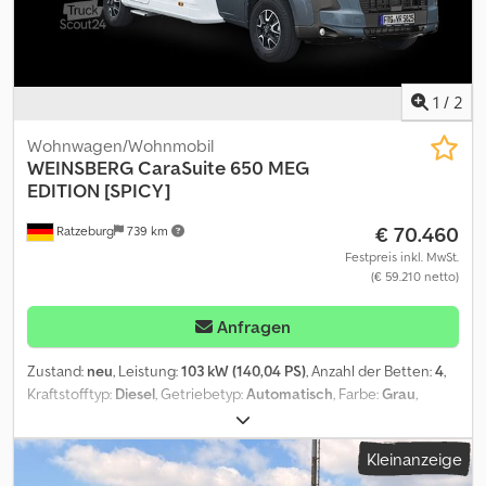
1
/
2
Wohnwagen/Wohnmobil
WEINSBERG
CaraSuite 650 MEG
EDITION [SPICY]
€ 70.460
Ratzeburg
739 km
Festpreis inkl. MwSt.
(€ 59.210 netto)
Anfragen
Zustand:
neu
, Leistung:
103 kW (140,04 PS)
, Anzahl der Betten:
4
,
Kraftstofftyp:
Diesel
, Getriebetyp:
Automatisch
, Farbe:
Grau
,
Gesamtlänge:
6.990 mm
, Gesamtbreite:
2.320 mm
, Gesamthöhe:
2.940 mm
, Achsen-Konfiguration:
2 Achsen
, Gesamtgewicht:
Kleinanzeige
3.500 kg
, Baujahr:
2026
, Ausstattung:
ABS, Klimaanlage,
Navigationssystem, Rußfilter, Toilette, Zentralverriegelung
,