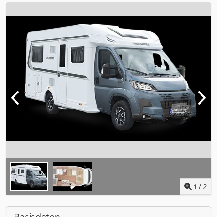
1
/
2
Basisdaten