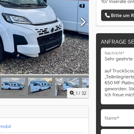
107 Inserate onl
Bitte um 
ANFRAGE S
Nachricht*
1
/
32
Name*
nmobil