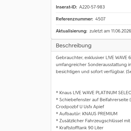
Inserat-ID:
A220-57-983
Referenznummer:
4507
Aktualisierung:
zuletzt am 11.06.202
Beschreibung
Gebrauchter, exklusiver L!VE WAVE 6
umfangreicher Sonderausstattung i
besichtigen und sofort verfügbar. (S
* Knaus L!VE WAVE PLATINUM SELEC
* Schiebefenster auf Beifahrerseite
Crodpozbf U Usfx Apief
* Aufbautür: KNAUS PREMIUM
* Zusätzlicher Fahrzeugschlüssel m
* Kraftstofftank 90 Liter