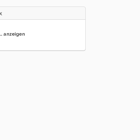
x
.. anzeigen