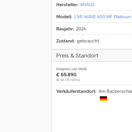
Hersteller:
KNAUS
Modell:
L!VE WAVE 650 MF Platinum 
Baujahr:
2024
Zustand:
gebraucht
Preis & Standort
Festpreis inkl. MwSt.
€ 69.890
(€ 58.731 netto)
Verkäuferstandort:
Am Rackerschlag