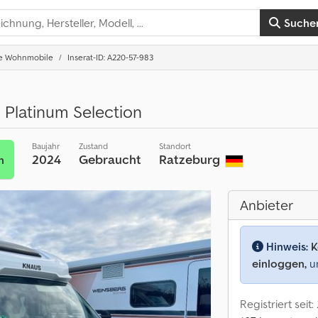
Suche
rte Wohnmobile
Inserat-ID: A220-57-983
Platinum Selection
Baujahr
Zustand
Standort
2024
Gebraucht
Ratzeburg
n
Anbieter
Hinweis:
K
einloggen,
um
Registriert seit: