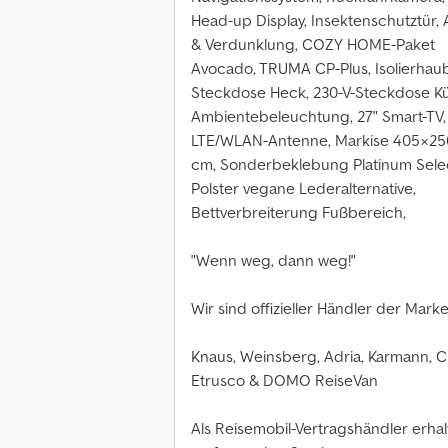
Head-up Display, Insektenschutztür, 
& Verdunklung, COZY HOME-Paket
Avocado, TRUMA CP-Plus, Isolierhau
Steckdose Heck, 230-V-Steckdose K
Ambientebeleuchtung, 27" Smart-TV, 
LTE/WLAN-Antenne, Markise 405×25
cm, Sonderbeklebung Platinum Sel
Polster vegane Lederalternative,
Bettverbreiterung Fußbereich,
"Wenn weg, dann weg!"
Wir sind offizieller Händler der Marke
Knaus, Weinsberg, Adria, Karmann, Ch
Etrusco & DOMO ReiseVan
Als Reisemobil-Vertragshändler erhal