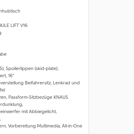
enhubtisch
HULE LIFT V16
g
abe
, Spoilerlippen (skid-plate),
rt, 16"
verstellung Beifahrersitz, Lenkrad und
fel
tzen, Passform-Sitzbezüge KNAUS
erdunklung,
heinwerfer mit Abbiegelicht,
,
rn, Vorbereitung Multimedia, All-in-One