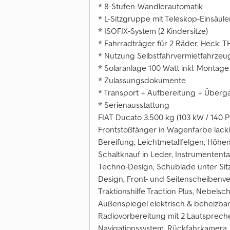
* 8-Stufen-Wandlerautomatik
* L-Sitzgruppe mit Teleskop-Einsäul
* ISOFIX-System (2 Kindersitze)
* Fahrradträger für 2 Räder, Heck: T
* Nutzung Selbstfahrvermietfahrzeu
* Solaranlage 100 Watt inkl. Montage
* Zulassungsdokumente
* Transport + Aufbereitung + Überg
* Serienausstattung
FIAT Ducato 3.500 kg (103 kW / 140 PS)
Frontstoßfänger in Wagenfarbe lackie
Bereifung, Leichtmetallfelgen, Höhen
Schaltknauf in Leder, Instrumententa
Techno-Design, Schublade unter Si
Design, Front- und Seitenscheibenv
Traktionshilfe Traction Plus, Nebelsc
Außenspiegel elektrisch & beheizbar
Radiovorbereitung mit 2 Lautspreche
Navigationssystem, Rückfahrkamera,