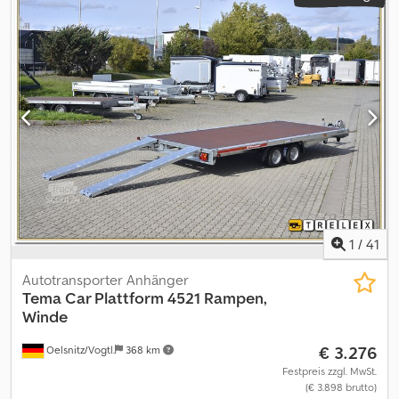
1
/
41
Autotransporter Anhänger
Tema
Car Plattform 4521 Rampen,
Winde
€ 3.276
Oelsnitz/Vogtl.
368 km
Festpreis zzgl. MwSt.
(€ 3.898 brutto)