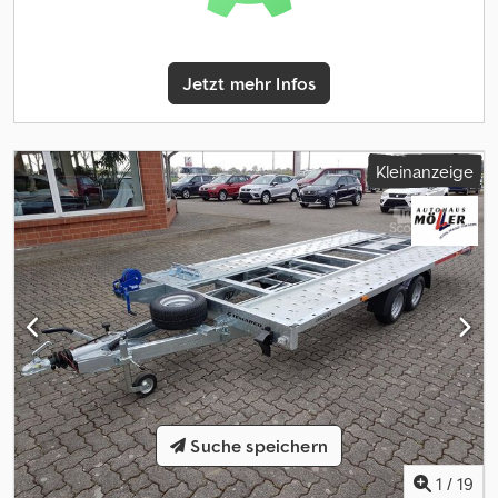
Sonderausstattung Ohne Ausstattung Lochstandschienen (VDI
2700 8.1 Zertifikat) Credpfxew Dv Eks Afmof Automatisches
Stützrad Handseilwinde inkl. Halter Ladefläche hinten geneigt
Jetzt mehr Infos
Rahmen geschweißt und verzinkt Seitliches Lochprofil Stahl-
Auffahrrampen unterschiebbar Unterlegkeile V-Deichsel AL-KO
oder Knott Achsen und Bremsanlage Zubehör (aufpreispflichtig)
100km/h Bescheinigung inkl. Nachrüstung 6x Radstoßdämpfer
Kleinanzeige
(Leermasse Zugfahrzeug min. 3.182kg) Abstellstützen Alu-
Auffahrrampen Alubodenplatten zwischen den
Lochstandschienen Anhängerschloss LED-Beleuchtung
Radstopper Reserverad 195/50 R13C inkl. Halter
Siebdruckbodenplatten zwischen den Lochstandschienen
Spanngurt Fahrzeuganlieferung deutschlandweit (Angebot für
individuellen Transportpreis gewünscht) Zulassung Umkreis 25km
(Durchführung Autohaus Möller) Zulassung deutschlandweit
(Durchführung Zulassungsdienst) Ausfuhrkennzeichen (15 Tage
gültig) Ausfuhrkennzeichen (30 Tage gültig)
Überführungskennzeichen (5 Tage gültig) Zollanmeldung
Zusendung Kfz-Papiere zwecks Anmeldung (Anzahlung
Suche speichern
erforderlich) Hinweis Gewichtsangaben können je nach
1
/
19
Ausstattung abweichen, Irrtümer, Zwischenverkauf und