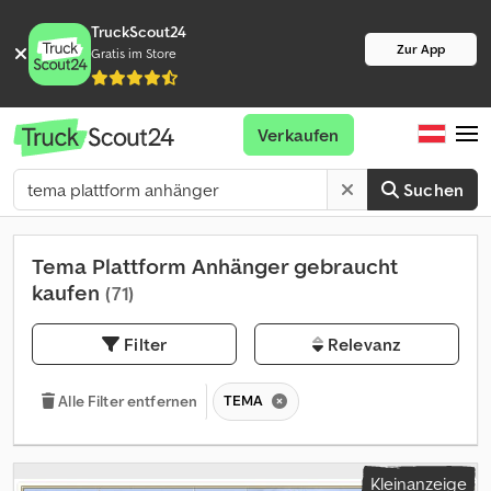
TruckScout24
Zur App
Gratis im Store
Verkaufen
Suchen
Tema Plattform Anhänger gebraucht
kaufen
(71)
Filter
Relevanz
TEMA
Alle Filter entfernen
Kleinanzeige