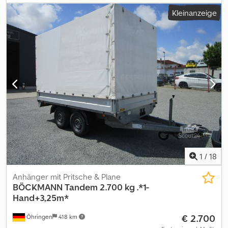
Gevelsberg Tel.: Fax:
Automatik (0050) Bordwände in Alu-elox. (0060) mit
Kleinanzeige
Langwegverschlüssen (0070) 6 Stck. Zurrbügel in Seitenblende
(0080) Stirnwandgalerie
1
/
18
Anhänger mit Pritsche & Plane
BÖCKMANN
Tandem 2.700 kg .*1-
Hand+3,25m*
€ 2.700
Öhringen
418 km