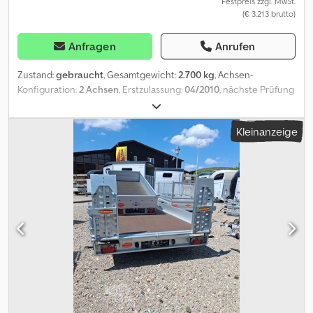
Festpreis zzgl. MwSt.
(€ 3.213 brutto)
Anfragen
Anrufen
Zustand:
gebraucht
, Gesamtgewicht:
2.700 kg
, Achsen-
Konfiguration:
2 Achsen
, Erstzulassung:
04/2010
, nächste Prüfung
(TÜV):
09/2026
, Laderaumlänge:
3.250 mm
, Laderaumbreite:
1.800
mm
, Laderaumhöhe:
2.000 mm
, Böckmann Tandem Anhänger
Kleinanzeige
2.700 kg . Alu Borwände mit Plane. Verzinkter
Rahmen,Zurrösen,Böckmann-Achsen,V-Deichsel,Stützrad,Bord-
wände auf alle 4-Seiten zum öffnen,Auflaufbremse, Boden Top.....
=====Deutsche Zulassung+1-Hand===== =Täglicher Ankauf von
Nutzfahrzeugen,sowie Inzahlungnahme möglich= Dwodpfx
Apszhqvpotsa . Preis: 2.700.- EURO Netto.