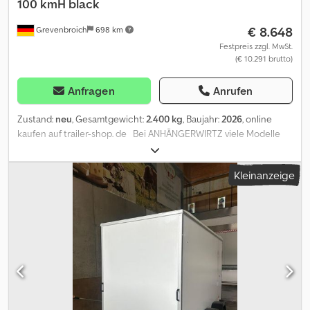
100 kmH black
€ 8.648
Grevenbroich
698 km
Festpreis zzgl. MwSt.
(€ 10.291 brutto)
Anfragen
Anrufen
Zustand:
neu
, Gesamtgewicht:
2.400 kg
, Baujahr:
2026
, online
kaufen auf trailer-shop. de Bei ANHÄNGERWIRTZ viele Modelle
online verfügbar Bequem und rund um die Uhr Online 24/7
kaufen Selbst abholen oder liefern lassen. Der online
Kleinanzeige
Abholmarkt für Ihren neuen Anhänger bietet starke
Markenfabrikate! über 850 Neuanhänger auf Lager über 130
gebrauchte Anhänger ständig im Angebot. unverbindliches
Beispiel: Neu Preis MwSt ausweisbar 2026er Pferdeanhänger
Portax Esprit silver black - 2 Pferde 2400kg BPW Fahrgestell
tiefergelegt, hohe Aluminium Wände eloxiert / Polyhaube und
Bug schwarz, Planenlift, Klarsichttrennwand ohne PVC-Oberteil,
Gummiboden verklebt und versiegelt, Gummi auf Klappe
(Trittleisten), Sattelkiste, Trittschutz seitlich, Stecker 13-pol. mit
RFS... Aluboden Aluwände, Automatik Stützrad.... Dwodpfx Aoziw A