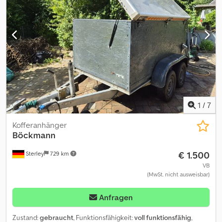
Optionen und Zubehör für diesen Anhänger: Alufelgen
Videoüberwachung inkl. Rückfahrkamera Sattelablagebügel
seitlich Klappbares Fohlengitter Anfahrspiegel Reserverad *
Klappbare Aufstiegshilfe an Heckklappe
1
/
7
Kofferanhänger
Böckmann
€ 1.500
Sterley
729 km
VB
(MwSt. nicht ausweisbar)
Anfragen
Zustand:
gebraucht
, Funktionsfähigkeit:
voll funktionsfähig
,