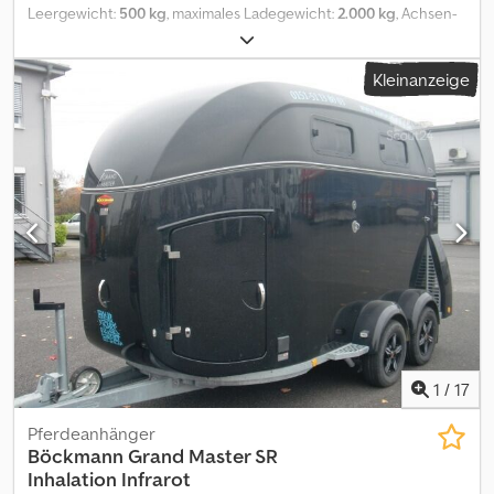
Leergewicht:
500 kg
, maximales Ladegewicht:
2.000 kg
, Achsen-
Konfiguration:
2 Achsen
, nächste Prüfung (TÜV):
09/2026
,
Gesamtlänge:
2.660 mm
, Gesamtbreite:
1.350 mm
, Gesamthöhe:
Kleinanzeige
1.000 mm
, Höchstgeschwindigkeit:
80 km/h
, Anhängerbremse:
Anhänger gebremst
, Ausstattung:
Ladebordwand
, Ich verkaufe
hier meinen Anhänger, da ich mir einen Anhänger mit mehr
Zuladung kaufen möchte. Dodpszqvarjfx Aptowa Beleuchtung:
2025 neu LED inkl. aller Kabel Boden: 2023 Neue Siebdruckplatte
inkl. Alu-Platten als zusätzlichen Schutz. Bordwand: 2024 Neue
Bordwände inkl. Alu-Deckel damit der Innenraum trocken bleibt.
Reifen: 2023 Neu sind noch Top Der Anhänger müsste mal wieder
gestrichen werden, damit er wieder super aussieht, aber sonst
voll Funktionsfähig.
1
/
17
Pferdeanhänger
Böckmann
Grand Master SR
Inhalation Infrarot