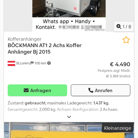
Sjptsa Verkauf telefonische Bestellannahme zu folgenden
Zeiten: MO. - FR. 08.00 - 12.30 UHR & 14.00 - 18.00 UHR oder rund
um die Uhr über unseren Onlineshop auf trailer-shop de
Urheberrecht - Markenschutz 07/26 1140194+BLACK+SET
1
/
8
Kofferanhänger
BÖCKMANN
AT1 2 Achs Koffer
Anhänger Bj 2015
€ 4.490
St.Lorenz
100 km
Festpreis zzgl. MwSt.
(€ 5.388 brutto)
Anfragen
Anrufen
Zustand:
gebraucht
, maximales Ladegewicht:
1.437 kg
,
Gesamtgewicht:
2.000 kg
, Achsen-Konfiguration:
2 Achsen
,
Erstzulassung:
10/2015
, * anrufen (Kontakt · Telefon · Handy ·
WhatsApp) Dwedowzf T Sopfx Aptoa Böckmann 2-Achser
Kleinanzeige
Kofferanhänger Typ: AT 1/B/HBBAA Handelsbezeichnung: KT2
3015/20 FIN: WBOAT1AAA00209017 Technische Daten Gewichte: