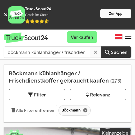
TruckScout24
Zur App
Gratis im Store
Verkaufen
Suchen
Böckmann Kühlanhänger /
Frischdienstkoffer gebraucht kaufen
(273)
Filter
Relevanz
Böckmann
Alle Filter entfernen
Kleinanzeige