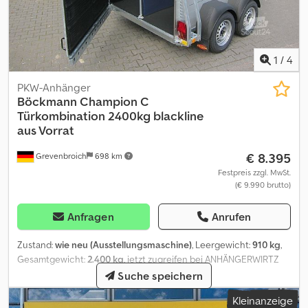
1
/
4
PKW-Anhänger
Böckmann
Champion C
Türkombination 2400kg blackline
aus Vorrat
€ 8.395
Grevenbroich
698 km
Festpreis zzgl. MwSt.
(€ 9.990 brutto)
Anfragen
Anrufen
Zustand:
wie neu (Ausstellungsmaschine)
, Leergewicht:
910 kg
,
Gesamtgewicht:
2.400 kg
, jetzt zugreifen bei ANHÄNGERWIRTZ
unverbindliches Beispiel: Lagerräumung reduziert
Suche speichern
PFERDEANHÄNGER BÖCKMANN CHAMPION C 2400KG
Kleinanzeige
HECKFLÜGELTÜR BLACKLINE CFF+ 100 KM/H 2400KG