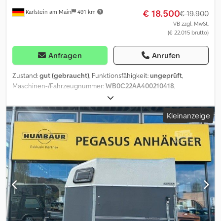
€ 18.500
Karlstein am Main
491 km
€ 19.900
VB zzgl. MwSt.
(€ 22.015 brutto)
Anfragen
Anrufen
Zustand:
gut (gebraucht)
, Funktionsfähigkeit:
ungeprüft
,
Maschinen-/Fahrzeugnummer:
WB0C22AA400210418
,
Leergewicht:
1.238 kg
, maximales Ladegewicht:
1.462 kg
,
Gesamtgewicht:
2.700 kg
, Achsen-Konfiguration:
2 Achsen
,
Kleinanzeige
zulässige Achslast (Achse 1):
1.350 kg
, zulässige Achslast (Achse 2):
1.350 kg
, Erstzulassung:
02/2023
, nächste Prüfung (TÜV):
05/2027
,
Laderaumlänge:
3.560 mm
, Federung:
Blatt
, Reifengröße:
195/70
R 14
, Reifenzustand:
50 %
, Höchstgeschwindigkeit:
100 km/h
,
Farbe:
Schwarz
, Anhängerbremse:
Anhänger gebremst
, unsere
Fahrzeugnummer: # 30658 Böckmann Grand Master SR C22
Pferde Inhalationsanhänger Umbau Platinum Animal m.
Ionisationseinheit Typ I (Standkonzentrator) Dsdpfjx E Rwwox
Aptowa Ultraschallvernebler micro 801 Animal JSR Fogger
Kaltvernebler 2x Infrarotwärmeplatten tiefergelegtes WCF
Fahrwerk Aluboden Polyaufbau m. Polyhaube begehbare