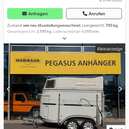
(€ 8.198 brutto)
Anfragen
Anrufen
Zustand:
wie neu (Ausstellungsmaschine)
, Leergewicht:
700 kg
,
Gesamtgewicht:
2.700 kg
, Laderaumlänge:
4.010 mm
,
Laderaumbreite:
1.850 mm
, Laderaumhöhe:
2.000 mm
, online
kaufen auf trailer-shop Bei ANHÄNGERWIRTZ viele Modelle online
Kleinanzeige
verfügbar Bequem und rund um die Uhr Online 24/7 kaufen Selbst
abholen oder liefern lassen. Der online Abholmarkt für Ihren
neuen Anhänger bietet starke Markenfabrikate! über 850
Neuanhänger auf Lager über 130 gebrauchte Anhänger ständig
im Angebot. unverbindliches Beispiel: aus unserer Auisstellung
reduziert Abholpreis MwSt ausweisbar Böckmann Koffer KT
4018/27 H weiß 400x185x202cm (XL) 2700kg Modell 2024
Kofferanhänger KT 4018/27 H 400x185x200cm 2700kg Tandem
Tieflader V Fahrgestell, geschlossener Plywoodaufbau innen
grau/ außen weiß, Polyesterdach weiß, Heckflügeltüren mit Alu
Drehstangenverschluss abschließbar, DIN Zurrbügel, Automatik
Stützrad..... Dodozii Exopfx Aptswa Verkauf telefonische
Bestellannahme zu folgenden Zeiten: MO. - FR. oder rund um die
Uhr über unseren Onlineshop auf trailer-shop Urheberrecht -