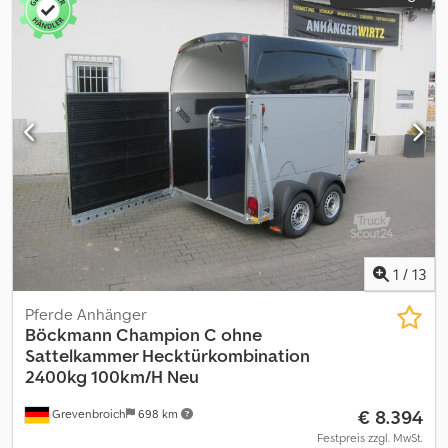
1
/
13
Pferde Anhänger
Böckmann
Champion C ohne
Sattelkammer Hecktürkombination
2400kg 100km/H Neu
€ 8.394
Grevenbroich
698 km
Festpreis zzgl. MwSt.