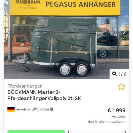
Eigengewicht: 563 kg * Nutzlast: 1.437 kg * Zulässiges
Gesamtgewicht: 2.000 kg Achslasten: Achse 1: max. 1.000 kg *
Achse 2: max. 1.000 kg Stützlast: Maximal 100 kg
Höchstgeschwindigkeit:120 km/h Ergänzung Ladefläche (noch
offen) Ladeflächenmaße Länge: ca. 3015 mm * Breite: ca. 1500 mm
* Höhe: ca. 2000 mm Baujahr:07.10.2015 TÜV:Gültig bis 10/2025
Preis:Netto Alle Angaben ohne Gewähr.
1
/
6
Pferdeanhänger
BÖCKMANN
Master 2-
Pferdeanhänger Vollpoly 2t. SK
€ 1.999
Gevelsberg
670 km
Festpreis
(MwSt. nicht ausweisbar)