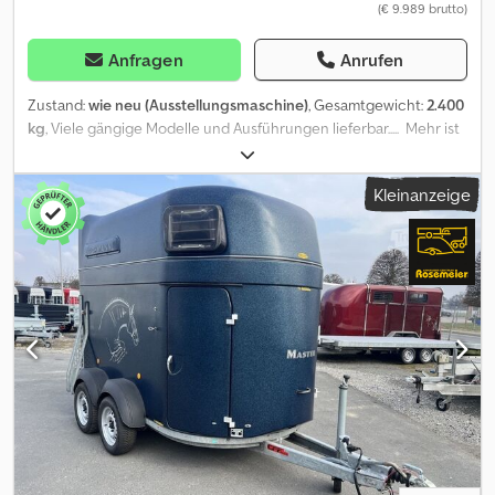
(€ 9.989 brutto)
Anfragen
Anrufen
Zustand:
wie neu (Ausstellungsmaschine)
, Gesamtgewicht:
2.400
kg
, Viele gängige Modelle und Ausführungen lieferbar..... Mehr ist
einfach Mehrwert..... Unsere Böckmann Pferdeanhänger bieten
die komfortabelste Lösung für den Pferd und Reiter aller Zeiten.
Kleinanzeige
Über 50 neue Pferdeanhänger direkt auf Lager verfügbar oder
jetzt Ihr Wunschmodell + Wunschausstattung + Farbe zum
günstigen Preis sichern. unverbindliches Beispiel:
Ausstellungsfahrzeug reduziert und nur solange Vorrat reicht!
Pferdeanhänger Champion C - 2 Pferde 2400 kg CFFplus V
Fahrgestell tiefergelegt, Aluminium Aufbau und Boden,
Polyesterhaube anthrazit mit getönten Aufstellfenstern,
Heckflügeltür Kombination Heckrampe schwenkbar, 165 Stockm.
Klarsichttrennwand mit PVC Oberteil, Trittschutz....
Ausstellungsanhänger nur solange der Vorrat reicht ! Verkauf
telefonisch uns Abholung nach Terminvereinbarung unter
Kaufangebote in unserem Onlineshop rund um die Uhr auf
trailershop Inzahlungnahme von allen Anhängern vor Ort bei