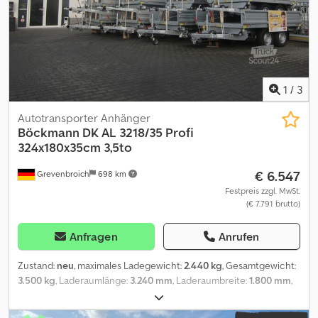
(Trittleisten), Sattelkiste, Trittschutz seitlich, Stecker 13-pol. mit
RFS... Aluboden Aluwände, Automatik Stützrad.... Verkauf
telefonische Bestellannahme zu folgenden Zeiten: MO. - FR.
08.00 - 12.30 UHR & 14.00 - 18.00 UHR oder rund um die Uhr über
unseren Onlineshop auf trailer-shop de Urheberrecht -
Markenschutz 07/26 1140194+BLACK+SET
1
/
3
Autotransporter Anhänger
Böckmann
DK AL 3218/35 Profi
324x180x35cm 3,5to
€ 6.547
Grevenbroich
698 km
Festpreis zzgl. MwSt.
(€ 7.791 brutto)
Anfragen
Anrufen
Zustand:
neu
, maximales Ladegewicht:
2.440 kg
, Gesamtgewicht:
3.500 kg
, Laderaumlänge:
3.240 mm
, Laderaumbreite:
1.800 mm
,
ANHÄNGERWIRTZ der online Abholmarkt für Ihren neuen
Anhänger bietet starke Markenfabrikate! über 850 Neuanhänger