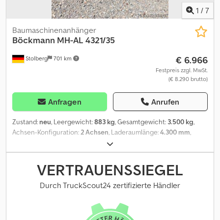
1
/
7
Baumaschinenanhänger
Böckmann
MH-AL 4321/35
€ 6.966
Stolberg
701 km
Festpreis zzgl. MwSt.
(€ 8.290 brutto)
Anfragen
Anrufen
Zustand:
neu
, Leergewicht:
883 kg
, Gesamtgewicht:
3.500 kg
,
Achsen-Konfiguration:
2 Achsen
, Laderaumlänge:
4.300 mm
,
Laderaumbreite:
2.100 mm
, Laderaumhöhe:
200 mm
,
Gesamtlänge:
6.259 mm
, Gesamtbreite:
2.239 mm
, Gesamthöhe:
1.607 mm
, Neufahrzeug sofort verfügbar Bordwände 200 mm
VERTRAUENSSIEGEL
klappbar alu-eloxiert Stahl-Auffahrschienen
abklappbar/verschiebbar Siebdruckboden durchgehend
Durch TruckScout24 zertifizierte Händler
Dsdpfxszl Avvo Aptswa Kippvorrichtung hydraulisch 6 Stück
Zurrbügel Stützrad automatik Eintausch oder Finanzierung
möglich