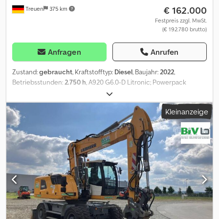
€ 162.000
Treuen
375 km
Festpreis zzgl. MwSt.
(€ 192.780 brutto)
Anfragen
Anrufen
Zustand:
gebraucht
, Kraftstofftyp:
Diesel
, Baujahr:
2022
,
Betriebsstunden:
2.750 h
, A920 G6.0-D Litronic; Powerpack
Abgasstufe V; Rohrbruchsicherung Stielzylinder; LIDAT Hardware;
Abstützplanierschild hinten 2.750 mm breit; Zwillings-Bereifung
Kleinanzeige
Liebherr EM 22 (290-90-20 PR 18); Vorwärmung Kraftstoff;
Fahrersitz Comfort; LED Scheinwerfer; Verstellausleger 5,40 m;
Löffelstiel 2,45 m; Hydraulik für Hammer, Scheren und Greifer;
Vorbereitung Straßenzulassung Deutschland; Schnellwechsler
LIKUFIX 48; Inkl. 2x Tieflöffel und 1x Grabenräumlöffel.
Dkjdpezqfazjfx Acmer = Weitere Informationen = Antrieb: Rad
Leergewicht: 20.500 kg Seriennummer: 1185/139265
Lieferbedingungen: EXW Produktionsland: DE Wenden Sie sich
an Frank Beck, um weitere Informationen zu erhalten.