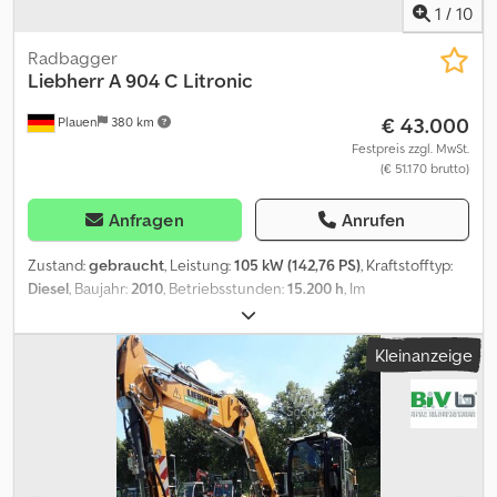
1
/
10
Radbagger
Liebherr
A 904 C Litronic
€ 43.000
Plauen
380 km
Festpreis zzgl. MwSt.
(€ 51.170 brutto)
Anfragen
Anrufen
Zustand:
gebraucht
, Leistung:
105 kW (142,76 PS)
, Kraftstofftyp:
Diesel
, Baujahr:
2010
, Betriebsstunden:
15.200 h
, Im
Kundenauftrag zu verkaufen; mit Schnellwechsler Likufix 48 und
1x Tieflöffel; die Bereifung wurde erneuert; Liebherr Bioöl;
Kleinanzeige
Maschine Einsatzbereit = Weitere Informationen = Antrieb: Rad
Leergewicht: 20.000 kg Dksdpfeznbwdex Acmsr Seriennummer:
1003/50394 Lieferbedingungen: EXW Produktionsland: DE
Wenden Sie sich an Uwe Pinkes, um weitere Informationen zu
erhalten.