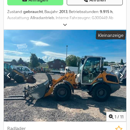
Zustand:
gebraucht
, Baujahr:
2013
, Betriebsstunden:
9.915 h
,
Ausstattung:
Allradantrieb
, Interne Fahrzeugnr.: G300449 Ab
sofort zur Verfügung auf unserem Hof in Kaufungen Mehr INFO
unter: * Golec Nutzfahrzeuge GmbH (Deutsch, English,
Kleinanzeige
Bulgarisch, Russisch) * Viktoria Sologubova (Polnisch, Russisch,
Ukrainisch, English) Liebherr R944C T Baujahr 2013 9.900
Stunden 43,2 Tonnen Breite 3.050 mm Finanzierungsbeispiel: *
Interne Nummer: G300449 * Kaufpreis: 29.900,00
¤ * Anzahlung: 10% * Laufzeit: 60 * Monatliche Rate:
460,55 ¤ Restwert: 5.980,00 ¤ Wenn das Angebot Ihnen
zusagt oder dieses nach Ihren Bedürfnissen anpassen wollen,
kontaktieren Sie uns unter Hr. Enchev). Wir freuen uns auf Ihren
Anruf Dksdpfeyvm Akjx Acmjr Irrtümer vorbehalten Gerne
nehmen wir Ihr gebrauchtes Fahrzeug in Zahlung. Finanzierung
direkt bei uns im Hause möglich. GOLEC NUTZFAHRZEUGE GMBH
Wir sprechen: Deutsch, English, Spanish, Polnisch, Ukrainisch,
Russisch, Bulgarisch. ----.
1
/
11
Radlader