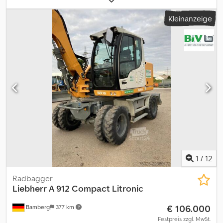
Abstützplanierschild hinten 2.550 mm breit; Zwillings-Bereifung
Kleinanzeige
Liebherr EM 22 (290-90-20 PR 18); Vorwärmung Kraftstoff;
Fahrersitz Comfort; Verstellausleger schwenkbar 4,25 m;
Löffelstiel 2,05 m; Schnellwechsler LIKUFIX 33; Hydraulik für
Hammer, Scheren und Greifer; LED Scheinwerfer; Vorbereitung
Straßenzulassung Deutschland; Inkl. 2x Tieflöffel und 1x
Grabenräumlöffel. Dedpfxszn Iito Acmekr = Weitere
Informationen = Antrieb: Rad Leergewicht: 14.000 kg
Seriennummer: 1838/165295 Lieferbedingungen: EXW
Produktionsland: DE Wenden Sie sich an Frank Beck, um weitere
Informationen zu erhalten.
1
/
12
Radbagger
Liebherr
A 912 Compact Litronic
€ 106.000
Bamberg
377 km
Festpreis zzgl. MwSt.