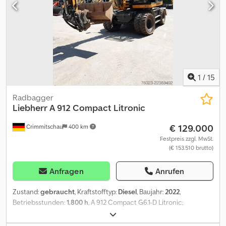
1
/
15
Radbagger
Liebherr
A 912 Compact Litronic
€ 129.000
Crimmitschau
400 km
Festpreis zzgl. MwSt.
(€ 153.510 brutto)
Anfragen
Anrufen
Zustand:
gebraucht
, Kraftstofftyp:
Diesel
, Baujahr:
2022
,
Betriebsstunden:
1.800 h
, A 912 Compact G6.1-D Litronic;
Powerpack Abgasstufe V; Rohrbruchsicherung Stielzylinder;
LIDAT Hardware; Abstützplanierschild hinten 2.550 mm breit;