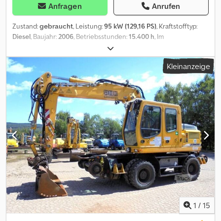
Anfragen
Anrufen
Zustand:
gebraucht
, Leistung:
95 kW (129,16 PS)
, Kraftstofftyp:
Diesel
, Baujahr:
2006
, Betriebsstunden:
15.400 h
, Im
Kundenauftrag zu verkaufen; mit Schnellwechsler Likufix 48 und
1x Tieflöffel; Maschine Einsatzbereit. Dsdpfeznalajx Acmjkr =
Kleinanzeige
Weitere Informationen = Antrieb: Rad Leergewicht: 18.000 kg
Seriennummer: 1002/031012 Lieferbedingungen: EXW
Produktionsland: DE Wenden Sie sich an Uwe Pinkes, um weitere
Informationen zu erhalten.
1
/
15