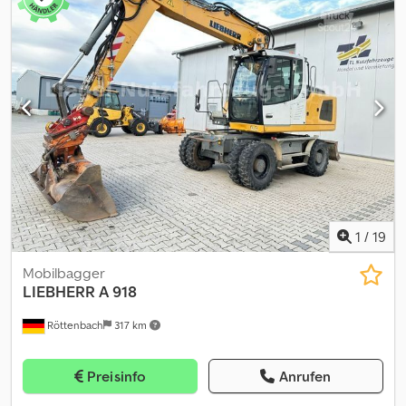
Wenden Sie sich an Philip Müller , , p-), um weitere Informationen
zu erhalten.----Information in English Additional options and
accessories * 3rd hydr. circuit * Battery disconnector * Forks *
Quick coupler More information Type of fuel: Diesel Power: 48 kW
(65 HP) Make of engine: Yanmar Rental currency: EUR Please
contact Philip Müller , , p-) for more information
1
/
19
Mobilbagger
LIEBHERR
A 918
Röttenbach
317 km
Preisinfo
Anrufen