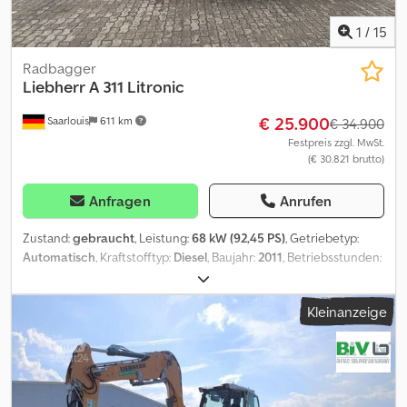
1
/
15
Radbagger
Liebherr
A 311 Litronic
€ 25.900
Saarlouis
611 km
€ 34.900
Festpreis zzgl. MwSt.
(€ 30.821 brutto)
Anfragen
Anrufen
Zustand:
gebraucht
, Leistung:
68 kW (92,45 PS)
, Getriebetyp:
Automatisch
, Kraftstofftyp:
Diesel
, Baujahr:
2011
, Betriebsstunden:
15.300 h
, = Weitere Optionen und Zubehör = Dkjdpfxjydcpzj
Acmsr - Zentralschmierung = Anmerkungen = Liebherr A 311
Kleinanzeige
Litronic Baujahr 2011 Betriebsstunden: 15.359 h Hammerleitung
zul. Gesamtgewicht: 13500 kg Deutz Motor 4 Zylinder
Motorleistung 68 KW Schnellwechsler Zentralschmieranlage 1x
Schwenkschaufel = Weitere Informationen = Antrieb: Rad
Zylinderzahl: 4 Leergewicht: 13.500 kg Motormarke: Deutz