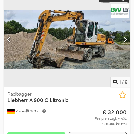
1
/
8
Radbagger
Liebherr
A 900 C Litronic
€ 32.000
Plauen
380 km
Festpreis zzgl. MwSt.
(€ 38.080 brutto)