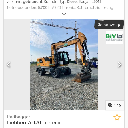
Zustand:
gebraucht
, Kraftstofftyp:
Diesel
, Baujahr:
2018
,
Betriebsstunden:
5.700 h
, A920 Litronic; Rohrbruchsicherung
Stielzylinder; LIDAT Hardware; Abstützplanierschild hinten 2.750
mm breit; Zwillings-Bereifung Mitas EM 22 (10.00-20 PR 16);
Kleinanzeige
Unterwagen EW 2.750 mm breit; Liebherr SCR-Technologie;
Fahrersitz Comfort; LED Scheinwerfer; Verstellausleger 5,40 m;
Löffelstiel 2,65 m; Hydraulik für Hammer, Scheren und Greifer;
Schnellwechsler LIKUFIX 48; Vorbereitung Straßenzulassung
Deutschland; Inkl. 2x Tieflöffel und 1x Grabenräumschaufel.
Dkodpfx Acszp Ic Ajmor = Weitere Informationen = Antrieb: Rad
Leergewicht: 20.500 kg Seriennummer: 1185/101604
Lieferbedingungen: EXW Produktionsland: DE Wenden Sie sich
an Frank Beck, um weitere Informationen zu erhalten.
1
/
9
Radbagger
Liebherr
A 920 Litronic