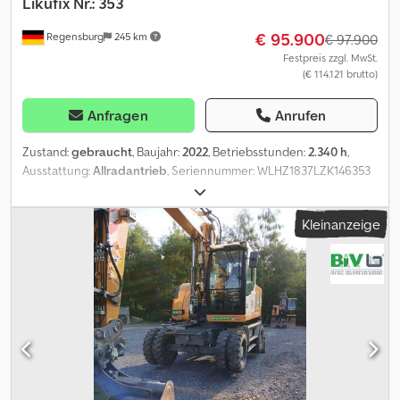
Likufix Nr.: 353
€ 95.900
Regensburg
245 km
€ 97.900
Festpreis zzgl. MwSt.
(€ 114.121 brutto)
Anfragen
Anrufen
Zustand:
gebraucht
, Baujahr:
2022
, Betriebsstunden:
2.340 h
,
Ausstattung:
Allradantrieb
, Seriennummer: WLHZ1837LZK146353
Betriebsgewicht: 12.800 kg Betriebsstunden: ca. 2.340 h
Klimaautomatik Sitzheizung Rückraum- und Seitenüberwachung
Kleinanzeige
mit Kamera Maschinenbreite: ca. 2.500 mm Abstützschild geteilt
Dsdpfx Aeyul Rcjcmokr Verstellausleger 2.100 mm Löffelstiel 1.850
mm Zentralschmieranlage Anbaugeräte: Schnellwechsler SWA33
Likufix Schwenklöffel - Graubräumlöffel - 1.800 mm Änderungen,
Zwischenverkauf und Irrtümer sind ausdrücklich vorbehalten. Die
Beschreibung dient der allgemeinen Identifizierung des
Fahrzeuges und stellt keine Gewährleistung im kaufrechtlichen
Sinne dar. Ausschlaggebend ist die Beschreibung gemäß
Kaufvertrag. Unser Angebot ist generell ohne neue TÜV-
Abnahme. Falls neue TÜV-Abnahme erwünscht, unterbreiten wir