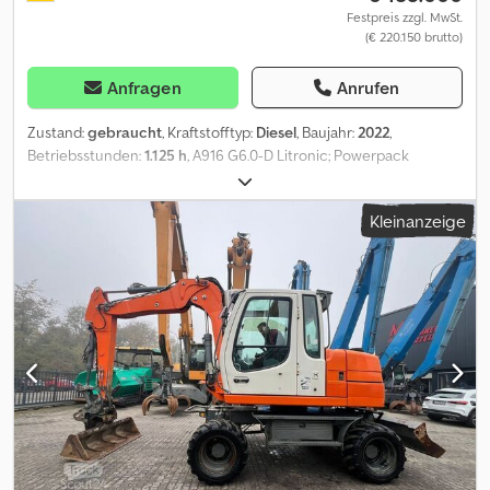
Festpreis zzgl. MwSt.
(€ 220.150 brutto)
Anfragen
Anrufen
Zustand:
gebraucht
, Kraftstofftyp:
Diesel
, Baujahr:
2022
,
Betriebsstunden:
1.125 h
, A916 G6.0-D Litronic; Powerpack
Abgasstufe V; Rohrbruchsicherung Stielzylinder; LIDAT Hardware;
Abstützplanierschild hinten 2.550 mm breit; Zwillings-Bereifung
Kleinanzeige
Liebherr EM 22 (290-90-20 PR 18); Vorwärmung Kraftstoff;
Fahrersitz Comfort; LED Scheinwerfer; Hydraulik für Hammer,
Scheren und Greifer; Verstellausleger 5,05 m; Löffelstiel 2,45 m;
Schnellwechsler LIKUFIX 48; Vorbereitung Straßenzulassung
Deutschland; Inkl. 2x Tieflöffel und 1x Grabenräumlöffel. = Weitere
Informationen = Dsdpezn Iy Ejfx Acmekr Antrieb: Rad Leergewicht:
16.900 kg Seriennummer: 1183/146266 Lieferbedingungen: EXW
Produktionsland: DE Wenden Sie sich an Frank Beck, um weitere
Informationen zu erhalten.