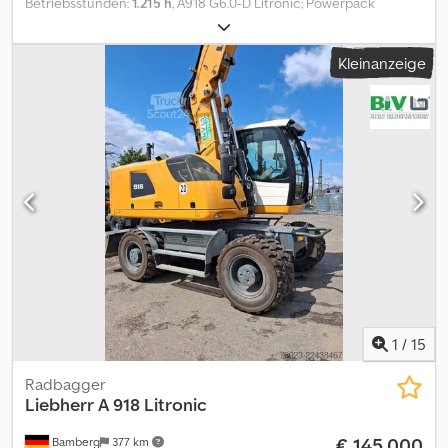
Betriebsstunden:
1.215 h
, A918 G6.0-D Litronic; Powerpack
Abgasstufe V; Rohrbruchsicherung Stielzylinder; LIDAT Hardware;
Abstützplanierschild hinten 2.550 mm breit; Zwillings-Bereifung
Kleinanzeige
Liebherr EM 22 (290-90-20 PR 18); Vorwärmung Kraftstoff;
Fahrersitz Comfort; LED Scheinwerfer; Hydraulik für Hammer,
Scheren und Greifer; Verstellausleger 5,25 m; Löffelstiel 2,45 m;
Schnellwechsler LIKUFIX 48; Vorbereitung Straßenzulassung
Deutschland; Inkl. 2x Tieflöffel und 1x Grabenräumlöffel.
Dkedpfxszp Hlvj Acmer = Weitere Informationen = Antrieb: Rad
Leergewicht: 17.000 kg Seriennummer: 1184/152375
Lieferbedingungen: EXW Produktionsland: DE Wenden Sie sich
an Frank Beck, um weitere Informationen zu erhalten.
1
/
15
Radbagger
Liebherr
A 918 Litronic
€ 145.000
Bamberg
377 km