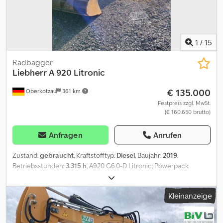
Ihnen gerne ein Angebot unserer Partnerwerkstätten! Fahrzeug
kann mit Werbung beklebt und/oder beschriftet sein. Es gelten
unsere allgemeinen Liefer- und Zahlungsbedingungen.
1
/
15
Radbagger
Liebherr
A 920 Litronic
€ 135.000
Oberkotzau
361 km
Festpreis zzgl. MwSt.
(€ 160.650 brutto)
Anfragen
Anrufen
Zustand:
gebraucht
, Kraftstofftyp:
Diesel
, Baujahr:
2019
,
Betriebsstunden:
3.315 h
, A920 G6.0-D Litronic; Powerpack
Abgasstufe IV; Rohrbruchsicherung Stielzylinder; LIDAT Hardware;
Abstützplanierschild hinten 2.750 mm breit; Zwillings-Bereifung
Kleinanzeige
Mitas EM 22 (10.00-20 PR 16); Fahrersitz Comfort; LED
Scheinwerfer; Verstellausleger 5,40 m; Löffelstiel 2,65 m; Hydraulik
für Hammer, Scheren und Greifer; Schnellwechsler LIKUFIX 48;