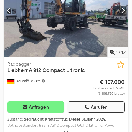
1
/
12
Radbagger
Liebherr
A 912 Compact Litronic
€ 167.000
Treuen
375 km
Festpreis zzgl. MwSt.
(€ 198.730 brutto)
Anfragen
Anrufen
Zustand:
gebraucht
, Kraftstofftyp:
Diesel
, Baujahr:
2024
,
Betriebsstunden:
635 h
, A912 Compact G6.1-D Litronic; Power
Pack Stufe V; Rohrbruchsicherung Stielzylinder; LIDAT Hardware;