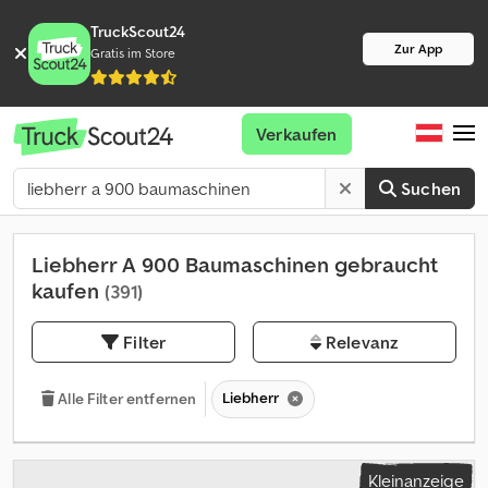
TruckScout24
Zur App
Gratis im Store
Verkaufen
Suchen
Liebherr A 900 Baumaschinen gebraucht
kaufen
(391)
Filter
Relevanz
Liebherr
Alle Filter entfernen
Kleinanzeige