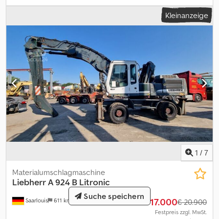
Abstützplanierschild hinten 2.750 mm breit; Zwillings-Bereifung
Kleinanzeige
Liebherr EM 22 (290-90-20 PR 18); Vorwärmung Kraftstoff; LED
Scheinwerfer; Fahrersitz Comfort; Verstellausleger 4,85 m;
Löffelstiel 2,45 m; Hydraulik für Hammer, Scheren und Greifer;
Schnellwechsler LIKUFIX 48; Vorbereitung Straßenzulassung
Deutschland; Inkl. 2x Tieflöffel und 1x Grabenräumlöffel. = Weitere
Informationen = Dkjdszn Ir Uopfx Acmer Antrieb: Rad Leergewicht:
16.900 kg Seriennummer: 1507/156567 Lieferbedingungen: EXW
Produktionsland: DE Wenden Sie sich an Frank Beck, um weitere
Informationen zu erhalten.
1
/
7
Materialumschlagmaschine
Liebherr
A 924 B Litronic
Suche speichern
€ 17.000
Saarlouis
611 km
€ 20.900
Festpreis zzgl. MwSt.