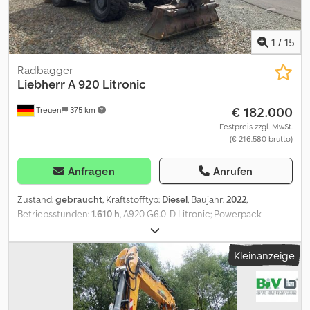
1
/
15
Radbagger
Liebherr
A 920 Litronic
€ 182.000
Treuen
375 km
Festpreis zzgl. MwSt.
(€ 216.580 brutto)
Anfragen
Anrufen
Zustand:
gebraucht
, Kraftstofftyp:
Diesel
, Baujahr:
2022
,
Betriebsstunden:
1.610 h
, A920 G6.0-D Litronic; Powerpack
Abgasstufe V; Rohrbruchsicherung Stielzylinder; LIDAT Hardware;
Abstützplanierschild hinten 2.550 mm breit; Zwillings-Bereifung
Kleinanzeige
Liebherr EM 22 (290-90-20 PR 18); Vorwärmung Kraftstoff;
Fahrersitz Comfort; LED Scheinwerfer; Verstellausleger 5,40 m;
Löffelstiel 2,45 m; Vorbereitung für Straßenzulassung
Deutschland; Hydraulik für Hammer, Scheren und Greifer;