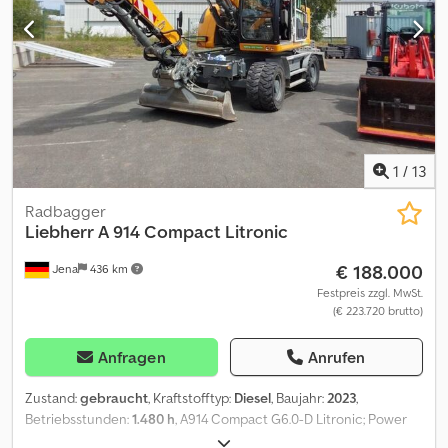
1
/
13
Radbagger
Liebherr
A 914 Compact Litronic
€ 188.000
Jena
436 km
Festpreis zzgl. MwSt.
(€ 223.720 brutto)
Anfragen
Anrufen
Zustand:
gebraucht
, Kraftstofftyp:
Diesel
, Baujahr:
2023
,
Betriebsstunden:
1.480 h
, A914 Compact G6.0-D Litronic; Power
Pack Stufe V; Rohrbruchsicherung Stielzylinder; LIDAT Hardware;