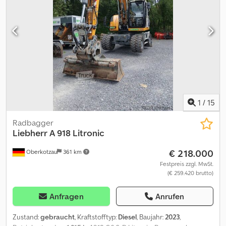
Schnellwechsler LIKUFIX 48; Inkl. 2x Tieflöffel und 1x
Grabenräumlöffel. = Weitere Informationen = Antrieb: Rad
Leergewicht: 19.000 kg Dkodpozqaq Iofx Acmsr Seriennummer:
1185/143314 Lieferbedingungen: EXW Produktionsland: DE
Wenden Sie sich an Frank Beck, um weitere Informationen zu
erhalten.
1
/
15
Radbagger
Liebherr
A 918 Litronic
€ 218.000
Oberkotzau
361 km
Festpreis zzgl. MwSt.
(€ 259.420 brutto)
Anfragen
Anrufen
Zustand:
gebraucht
, Kraftstofftyp:
Diesel
, Baujahr:
2023
,