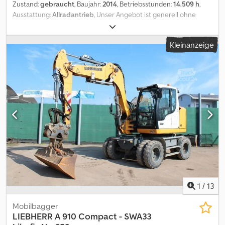
Zustand:
gebraucht
, Baujahr:
2014
, Betriebsstunden:
14.509 h
,
Ausstattung:
Allradantrieb
, Unser Angebot ist generell ohne
HU/AU/SP-Abnahme und Kennzeichen Irrtum und
Zwischenverkauf vorbehalten Besichtigung nur mit Termin
Kleinanzeige
möglich WhatsApp-Anfragen werden nicht beantwortet
Djdpfxjvpc Rre Acmskr
1
/
13
Mobilbagger
LIEBHERR
A 910 Compact - SWA33