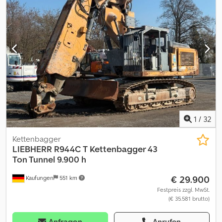
Steuerkreis, Palettengabel, Schaufel, Bereifung Mitas 405 / 70 R
18, Radio, Multifunktionsjoystick, Arbeitsscheinwerfer hinten und
vorne, verstellbare Lenksäule Nettopreis: 49.900 EUR Mwst. 19 %
Bruttopreis: 59.381 EUR Irrtümer und Zwischenverkauf
vorbehalten! Weitere Informationen Kraftstofftyp: Diesel Leistung:
48 kW (65 PS) Motormarke: Yanmar Wenden Sie sich an Philip
Müller , , p-), um weitere Informationen zu erhalten.----Information
in English Additional options and accessories * 3rd hydr. circuit *
Battery disconnector * Forks * Quick coupler More information
Type of fuel: Diesel Power: 48 kW (65 HP) Make of engine: Yanmar
Rental currency: EUR Please contact Philip Müller , , p-) for more
information
1
/
32
Kettenbagger
LIEBHERR
R944C T Kettenbagger 43
Ton Tunnel 9.900 h
€ 29.900
Kaufungen
551 km
Festpreis zzgl. MwSt.
(€ 35.581 brutto)
Anfragen
Anrufen