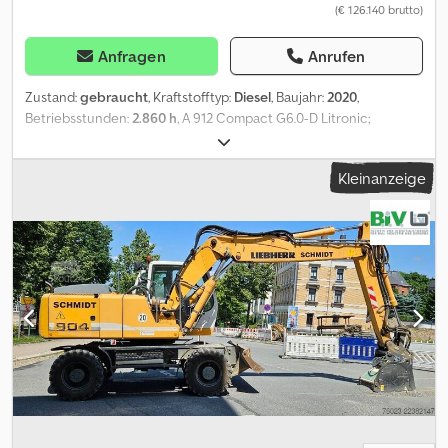
(€ 126.140 brutto)
Anfragen
Anrufen
Zustand:
gebraucht
, Kraftstofftyp:
Diesel
, Baujahr:
2020
,
Betriebsstunden:
2.860 h
, A 912 Compact G6.0-D Litronic;
Powerpack Abgasstufe IV; Rohrbruchsicherung Stielzylinder;
LIDAT Hardware; Hydraulik für Hammer, Scheren und Greifer;
Kleinanzeige
Abstützplanierschild hinten 2.550 mm breit; Zwillings-Bereifung
Mitas EM 22 9.00-20 PR 14; Fahrersitz Comfort; LED Scheinwerfer;
Verstellausleger schwenkbar 4,25 m; Löffelstiel 2,05 m;
Schnellwechsler LIKUFIX 33; Vorbereitung Straßenzulassung
Deutschland; Inkl. 2x Tieflöffel und 1x Grabenräumlöffel. = Weitere
Informationen = Antrieb: Rad Leergewicht: 14.000 kg
Seriennummer: 1506/122341 Lieferbedingungen: EXW
Produktionsland: DE Dsdpfx Acjznkqysmjkr Wenden Sie sich an
Frank Beck, um weitere Informationen zu erhalten.