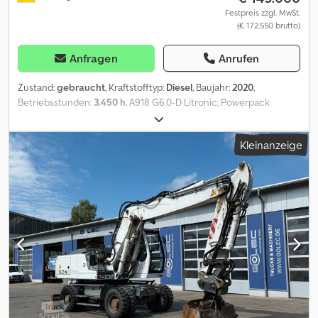
Festpreis zzgl. MwSt.
(€ 172.550 brutto)
Anfragen
Anrufen
Zustand:
gebraucht
, Kraftstofftyp:
Diesel
, Baujahr:
2020
,
Betriebsstunden:
3.450 h
, A918 G6.0-D Litronic; Powerpack
Abgasstufe V; Rohrbruchsicherung Stielzylinder; LIDAT Hardware;
Abstützplanierschild hinten 2.750 mm breit; Zwillings-Bereifung
Kleinanzeige
Liebherr EM 22 (290-90-20 PR 18); Vorwärmung Kraftstoff;
Fahrersitz Comfort; LED Scheinwerfer; Hydraulik für Hammer,
Scheren und Greifer; Verstellausleger 5,25 m; Löffelstiel 2,45 m;
Schnellwechsler LIKUFIX 48; Vorbereitung Straßenzulassung
Deutschland; Inkl. 2x Tieflöffel und 1x Grabenräumlöffel. = Weitere
Informationen = Antrieb: Rad Leergewicht: 18.000 kg Dkodpfjzp
Ewdex Acmsr Seriennummer: 1184/128582 Lieferbedingungen:
EXW Produktionsland: DE Wenden Sie sich an Frank Beck, um
weitere Informationen zu erhalten.