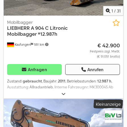
1
/
31
Mobilbagger
LIEBHERR
A 904 C Litronic
Mobilbagger *12.987h
€ 42.900
Kaufungen
551 km
Festpreis zzgl. MwSt.
(€ 51.051 brutto)
Anfragen
Anrufen
Zustand:
gebraucht
, Baujahr:
2011
, Betriebsstunden:
12.987 h
,
Ausstattung:
Allradantrieb
, Interne Fahrzeugnr.: MK300045 Ab
sofort verfügbar auf unserem Hof in Kaufungen. Mehr INFO unter:
? Luis Lucena ? Viktoria Sologubova Deutsch Liebherr A 904 C
Kleinanzeige
Litronic Mobilbagger | 20 t | 12.987 Betriebsstunden Zum Verkauf
steht ein gebrauchter Liebherr A 904 C Litronic Mobilbagger aus
dem Baujahr 2011. Die Maschine verfügt über Allradantrieb und
eine Schnellwechseleinrichtung. Mit einem Gewicht von 20.000