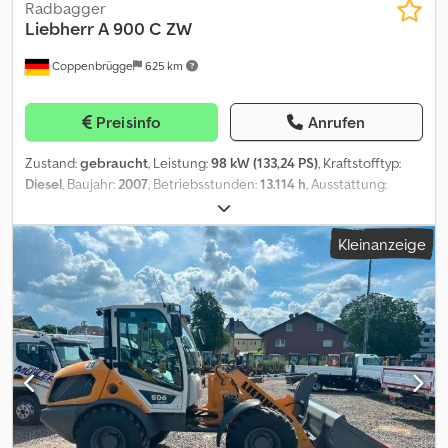
Radbagger
Liebherr
A 900 C ZW
Coppenbrügge
625 km
Preisinfo
Anrufen
Zustand:
gebraucht
, Leistung:
98 kW (133,24 PS)
, Kraftstofftyp:
Diesel
, Baujahr:
2007
, Betriebsstunden:
13.114 h
, Ausstattung:
Klimaanlage
, = Weitere Optionen und Zubehör = - Ausleger mit
Rohrbruchventil -> Sicherheits-Rohrbruchventil -
Kleinanzeige
Ausleger/Winde - Automatisches Schmiersystem -> Auto-
Schmiersystem - Grabenlöffel - Hammer/Scherenhydraulik -
Rundumkennleuchte - Schnellwechsler - Verstellbarer
Hydraulikausleger - Zusätzliche Hydraulik Dkodpfx Acezp Dlyemor
= Anmerkungen = GOWORIM PO RUSSKI - Yuriy mobil:
ZWEIWEGEBAGGER Straße + Schiene. Doppelkabine mit
Klimaanlage, Standheizung, Radio, Rückfahrkamera. Hydr.
Verstellausleger, Löffelstiel 2.250 mm, mech. Schnellwechsler SMP
2, hydr. schwenkbarer Grabenlöffel 2.000 mm, Zweischalengreifer
800 mm, Hammer- und Scherenhydraulik. Hub- und