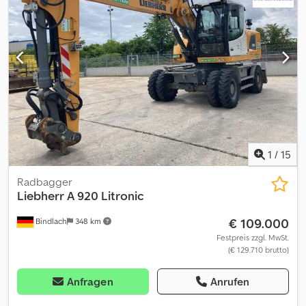
Vorbereitung Straßenzulassung Deutschland; Inkl. 2x Tieflöffel
und 1x Grabenräumlöffel. = Weitere Informationen = Antrieb: Rad
Leergewicht: 20.500 kg Seriennummer: 1185/117917
Lieferbedingungen: EXW Produktionsland: DE Djdpfx Aozp U
Dyjcmekr Wenden Sie sich an Frank Beck, um weitere
Informationen zu erhalten.
1
/
15
Radbagger
Liebherr
A 920 Litronic
€ 109.000
Bindlach
348 km
Festpreis zzgl. MwSt.
(€ 129.710 brutto)
Anfragen
Anrufen