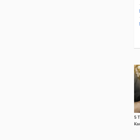
5 T
Ka