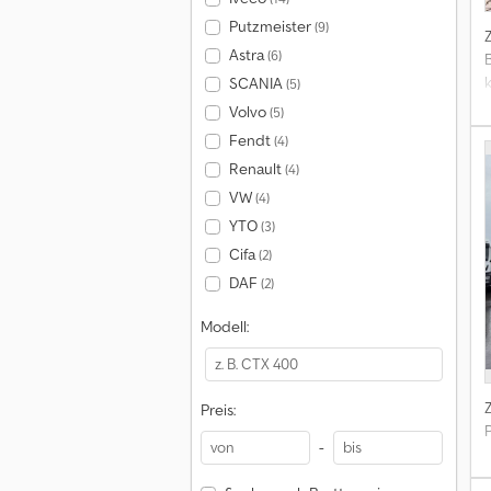
Putzmeister
(9)
Astra
(6)
SCANIA
(5)
Volvo
(5)
Fendt
(4)
A
Renault
(4)
VW
(4)
YTO
(3)
Cifa
(2)
DAF
(2)
Modell:
Preis:
-