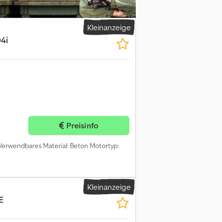
Kleinanzeige
4i
Preisinfo
4 Verwendbares Material: Beton Motortyp:
Kleinanzeige
E