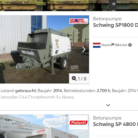
n
s
e
Betonpumpe
Schwing
SP1800 D
r
a
t
Hoorn
884 km
e
r
s
t
e
1
/
8
l
Zustand:
gebraucht
, Baujahr:
2014
, Betriebsstunden:
2.700 h
, Baujahr: 201
l
Caterpillar C4.4 Chodpfxexmth Es Akwea
e
n
Betonpumpe
Schwing
SP 4800 