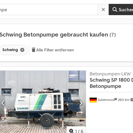
Suche
Schwing Betonpumpe gebraucht kaufen
(7)
Schwing
Alle Filter entfernen
Betonpumpen-LKW
Schwing
SP 1800 D
Betonpumpe
Sulzemoos
260 km
1
/
6