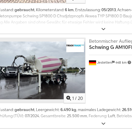
Zustand:
gebraucht
, Kilometerstand:
6 km
, Erstzulassung:
05/2013
, Achsen
Betonpumpe Schwing SP1800 D Chsdjzlzpnopfx Akwea TYP SP1800 D Bauja
kg Alle Angaben sind ohne Gewähr, für etwaige Fehler wird keine Haftun
vorbehalten. Verkauf nur an gewerbliche Abnehmer Fotos wurden nur zum
--- Stationary Concrete Pump Schwing SP1800 D Typ SP 1800 D building ye
ll information is without guarantee, no liability is assumed for any errors. S
Betonmischer Auflie
Schwing
G AM10F
buyers Photos have been edited for customer protection only.
Jestetten
448 km
1
/
20
Zustand:
gebraucht
, Leergewicht:
6.490 kg
, maximales Ladegewicht:
26.51
Prüfung (TÜV):
07/2024
, Gesamtbreite:
25.500 mm
, Federung:
Luft
, Betrieb
F