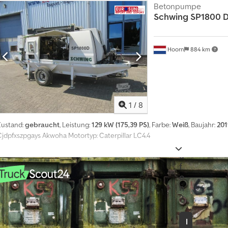
a
Betonpumpe
h
Schwing
SP1800 D
r
z
e
Hoorn
884 km
u
g
z
u
v
1
/
8
e
r
Zustand:
gebraucht
, Leistung:
129 kW (175,39 PS)
, Farbe:
Weiß
, Baujahr:
201
k
Cjdpfxszpgays Akwoha Motortyp: Caterpillar LC4.4
a
u
f
e
n
?
I