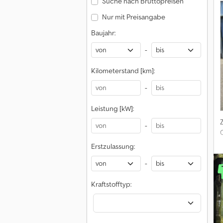
Suche nach Bruttopreisen
Nur mit Preisangabe
Baujahr:
-
Kilometerstand [km]:
-
Leistung [kW]:
-
Erstzulassung:
-
Kraftstofftyp: