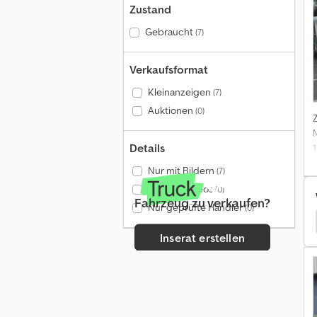
Zustand
Gebraucht
(7)
Verkaufsformat
Kleinanzeigen
(7)
Auktionen
(0)
Details
Nur mit Bildern
(7)
Nur mit Videos
(0)
Fahrzeug zu verkaufen?
Nur geprüfte Händler
(0)
tonpumpe
Astra Lkw Betonpumpe
Betonpumpe
Inserat erstellen