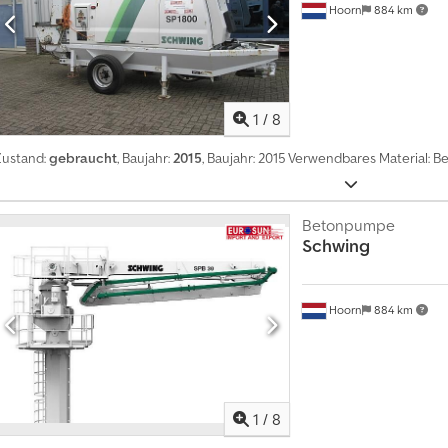
Hoorn
884 km
1
/
8
Zustand:
gebraucht
, Baujahr:
2015
, Baujahr: 2015 Verwendbares Material: B
Betonpumpe
Schwing
Hoorn
884 km
1
/
8