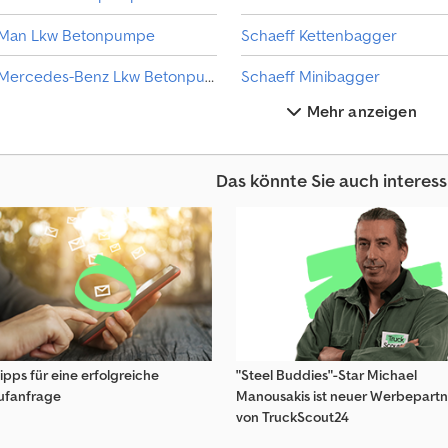
Man Lkw Betonpumpe
Schaeff Kettenbagger
Mercedes-Benz Lkw Betonpumpe
Schaeff Minibagger
Mehr anzeigen
Putzmeister Betonpumpe
Schaeff Raupenbagger
Scania Betonmischer Lkw
Schaeff Skl Baumaschinen
Das könnte Sie auch interess
Scania Lkw Betonpumpe
Schaeff Tc Baumaschinen
Schaeff Baggerlader
Schaeff Tl Baumaschinen
ipps für eine erfolgreiche
"Steel Buddies"-Star Michael
F
ufanfrage
Manousakis ist neuer Werbepartn
a
von TruckScout24
h