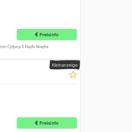
Preisinfo
eton Cjdjvcp S Nspfx Akwjha
Kleinanzeige
Preisinfo