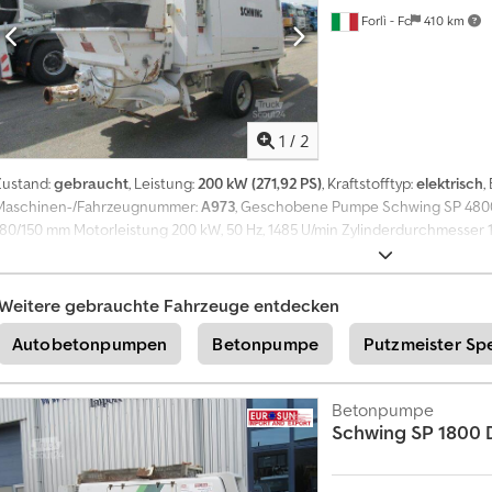
Forlì - Fc
410 km
1
/
2
Zustand:
gebraucht
, Leistung:
200 kW (271,92 PS)
, Kraftstofftyp:
elektrisch
,
Maschinen-/Fahrzeugnummer:
A973
, Geschobene Pumpe Schwing SP 4800 
180/150 mm Motorleistung 200 kW, 50 Hz, 1485 U/min Zylinderdurchmesser
Beton: 43 m³/h kolbenseitig – 66 m³/h stangenseitig Hübe pro Minute: 14 ko
Öldruck: 243 bar kolbenseitig – 156 bar stangenseitig Trichterinhalt 600 l
Einachsiger, starrer Anhänger, Zugdeichsel Betriebsgewicht 8.000 kg Bet
Weitere gebrauchte Fahrzeuge entdecken
Baujahr 2011
Autobetonpumpen
Betonpumpe
Putzmeister Sp
Betonpumpe
Schwing
SP 1800 