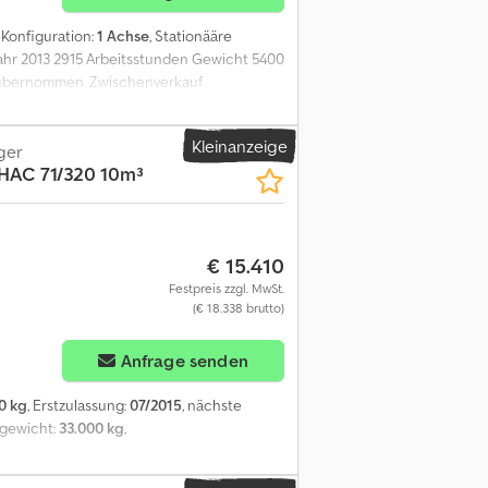
-Konfiguration:
1 Achse
, Stationääre
hr 2013 2915 Arbeitsstunden Gewicht 5400
g übernommen. Zwischenverkauf
 Zwecke des Kundenschutzes bearbeitet. -
ar 2013 2915 working hours weight 5400 kg
Kleinanzeige
ubject to prior sale. Sale only to commercial
ger
HAC 71/320 10m³
€ 15.410
Festpreis zzgl. MwSt.
(€ 18.338 brutto)
Anfrage senden
0 kg
, Erstzulassung:
07/2015
, nächste
sgewicht:
33.000 kg
,