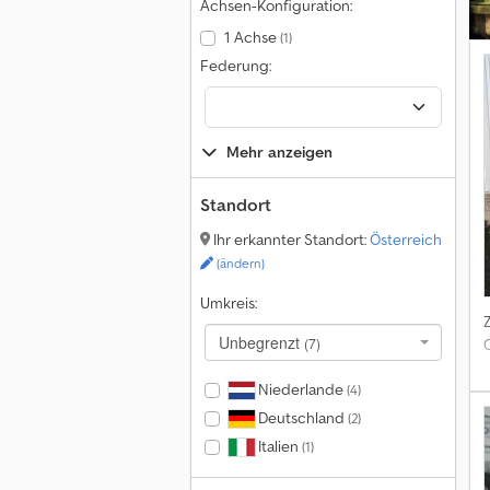
Achsen-Konfiguration:
1 Achse
(1)
Federung:
Mehr anzeigen
Standort
Ihr erkannter Standort:
Österreich
(ändern)
Umkreis:
Unbegrenzt
(7)
Niederlande
(4)
Deutschland
(2)
Italien
(1)