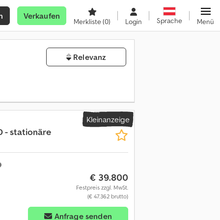
n
Verkaufen
Sprache
Merkliste
(0)
Login
Menü
Relevanz
Kleinanzeige
 - stationäre
€ 39.800
Festpreis zzgl. MwSt.
(€ 47.362 brutto)
Anfrage senden