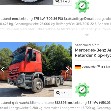
1
/
40
Zustand:
neu
, Leistung:
375 kW (509,86 PS)
, Kraftstofftyp:
Diesel
, Leergewic
10.425 kg
, Gesamtgewicht:
26.000 kg
, Reifengröße:
315/80 R 22.5
, Achsen-
mm
, Bremsen:
Retarder
, Fahrerkabine:
Schlafkabine
, Getriebetyp:
Automat
latt-Luft
, Anzahl der Sitzplätze:
2
, Anzahl der Betten:
1
, Ausstattung:
ABS, B
Druckluftbremse, Klimaanlage, Kran, LKW-Zulassung, Navigationssystem
Tempomat, Zentralverriegelung
, | Mercedes-Benz Actros 2551 6x2-4LL Abr
Standard SZM
Mercedes-Benz
A
mit Schrottgreifer | Hakengerät Palfinger Palift HT20ATEC | Lenk-Liftachse 
Retarder Kipp-Hyd
Standklima, Tempomat | Innensteuerung und Funkbedienung | Rückfahrkamera 
Anhängerkupplung | Irrtum, Eingabefehler und Vorverkauf vorbehalten Che
Deggendorf
186 km
1
/
15
Zustand:
gebraucht
, Kilometerstand:
382.896 km
, Leistung:
331 kW (450,03
Diesel
, Leergewicht:
9.280 kg
, maximales Ladegewicht:
16.720 kg
, Gesamtg