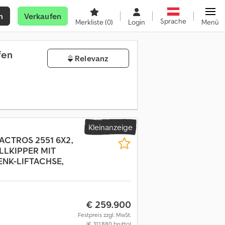
n
Verkaufen
Sprache
Merkliste
(0)
Login
Menü
fen
Relevanz
Kleinanzeige
ACTROS 2551 6X2,
LLKIPPER MIT
NK-LIFTACHSE,
€ 259.900
Festpreis zzgl. MwSt.
(€ 311.880 brutto)