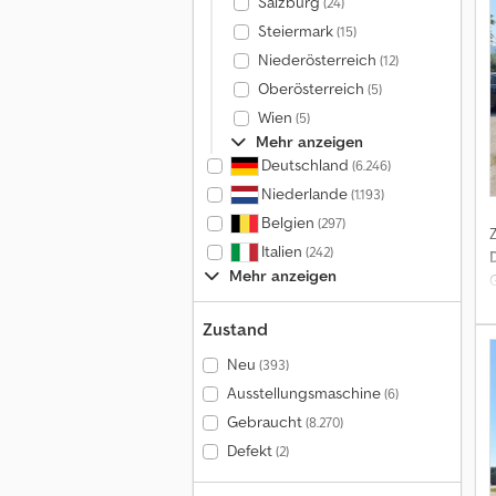
Salzburg
(24)
Steiermark
(15)
Niederösterreich
(12)
Oberösterreich
(5)
Wien
(5)
Mehr anzeigen
Deutschland
(6.246)
Niederlande
(1.193)
Belgien
(297)
Italien
(242)
Mehr anzeigen
Zustand
Neu
(393)
Ausstellungsmaschine
(6)
G
Gebraucht
(8.270)
Defekt
(2)
A