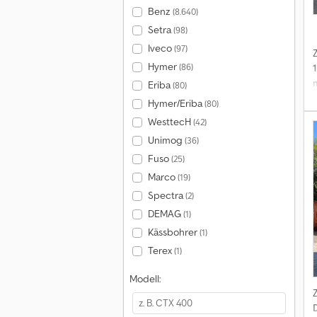
Benz
(8.640)
Setra
(98)
Iveco
(97)
Hymer
(86)
Eriba
(80)
B
Hymer/Eriba
(80)
WesttecH
(42)
Unimog
(36)
Fuso
(25)
Marco
(19)
Spectra
(2)
DEMAG
(1)
Kässbohrer
(1)
Terex
(1)
Modell: