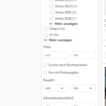
Antos 2533
(37)
Antos 2543
(30)
Antos 1830
(23)
Antos 2536
(17)
Mehr anzeigen
Citaro
(196)
O
(188)
Mehr anzeigen
Preis:
-
Lkw Kipper
Pegaso Lkw Kipper
Sisu Lkw Kipper
Suche nach Bruttopreisen
Nur mit Preisangabe
Baujahr:
-
Kilometerstand [km]: