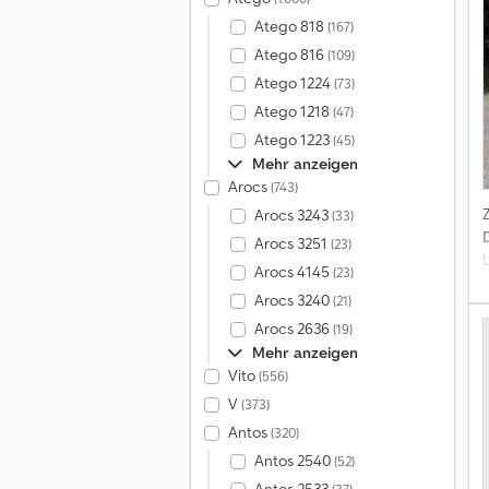
Atego 818
(167)
Atego 816
(109)
Atego 1224
(73)
Atego 1218
(47)
Atego 1223
(45)
Mehr anzeigen
Arocs
(743)
Arocs 3243
(33)
Arocs 3251
(23)
Arocs 4145
(23)
A
Arocs 3240
(21)
Arocs 2636
(19)
Mehr anzeigen
Vito
(556)
V
(373)
Antos
(320)
Antos 2540
(52)