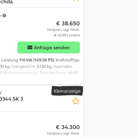
ochda
km
€ 38.650
Festpreis zzgl. MwSt.
(€ 45.994 brutto)
Anfrage senden
, Leistung:
110 kW (149,56 PS)
, Kraftstofftyp:
00 kg
, Leergewicht:
2.130 kg
, maximales
2028
, Emissionsklasse:
Euro 6e
, Farbe:
Weiß
,
:
ABS, Airbag, Elektronisches
limaanlage, LKW-Zulassung,
Kleinanzeige
nkung, Sommerreifen, Tempomat,
W
3344 SK 3
e Arktikweiß MB 9147 A50 Vorderachse mit
tent BH8 Steuercode
 Multifunktionslenkrad CL1 Lenkrad in
D03 Dach hoch D50 Trennwand
kdose 5 V E4S Smartphone-
€ 34.300
avigation E7M MBUX Multimediasystem ED4
Festpreis zzgl. MwSt.