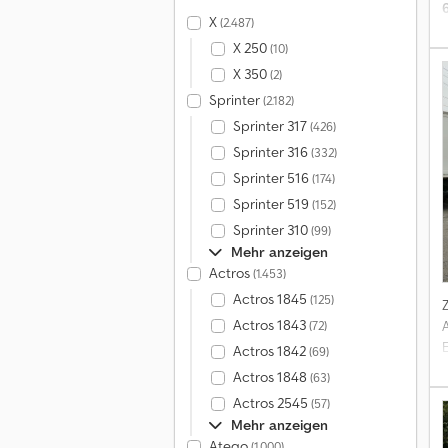
X
(2.487)
X 250
(10)
X 350
(2)
Sprinter
(2.182)
Sprinter 317
(426)
Sprinter 316
(332)
Sprinter 516
(174)
Sprinter 519
(152)
Sprinter 310
(99)
Mehr anzeigen
Actros
(1.453)
Actros 1845
(125)
R
v
Actros 1843
(72)
Actros 1842
(69)
Actros 1848
(63)
G
Actros 2545
(57)
F
Mehr anzeigen
K
Atego
(1.000)