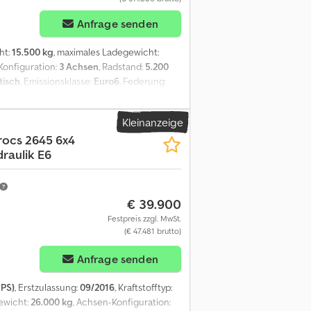
Anfrage senden
ht:
15.500 kg
, maximales Ladegewicht:
Konfiguration:
3 Achsen
, Radstand:
5.200
isch
, Emissionsklasse:
Euro6
, Federung:
ordcomputer, Differentialsperre,
, Nebelscheinwerfer, Standheizung,
Kleinanzeige
ollkipper | Palfinger Epsilon Q 150Z96 Kran
rocs 2645 6x4
| Automatik, Euro 6, Kühlbox | Standheizung,
raulik E6
| Retarder | el. Fenster, el. Spiegel |
dpfx Aozf Ityeqxea
€ 39.900
Festpreis zzgl. MwSt.
(€ 47.481 brutto)
Anfrage senden
 PS)
, Erstzulassung:
09/2016
, Kraftstofftyp:
ewicht:
26.000 kg
, Achsen-Konfiguration: