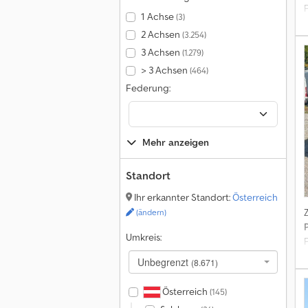
1 Achse
(3)
2 Achsen
(3.254)
3 Achsen
(1.279)
> 3 Achsen
(464)
Federung:
Mehr anzeigen
Standort
Ihr erkannter Standort:
Österreich
(ändern)
Umkreis:
Unbegrenzt
(8.671)
Österreich
(145)