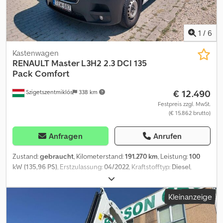
1
/
6
Kastenwagen
RENAULT
Master L3H2 2.3 DCI 135
Pack Comfort
€ 12.490
Szigetszentmiklós
338 km
Festpreis zzgl. MwSt.
(€ 15.862 brutto)
Anfragen
Anrufen
Zustand:
gebraucht
, Kilometerstand:
191.270 km
, Leistung:
100
kW (135,96 PS)
, Erstzulassung:
04/2022
, Kraftstofftyp:
Diesel
,
Gesamtgewicht:
3.500 kg
, nächste Prüfung (TÜV):
04/2028
, Farbe:
Weiß
, Getriebetyp:
mechanisch
, Emissionsklasse:
Euro6
, Anzahl
Kleinanzeige
der Sitzplätze:
3
, Laderaumlänge:
3.715 mm
, Laderaumbreite:
1.765
mm
, Laderaumhöhe:
1.917 mm
, Baujahr:
2022
, Ausstattung:
ABS,
Elektronisches Stabilitätsprogramm (ESP), Klimaanlage,