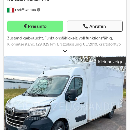
Forlì
410 km
Preisinfo
Anrufen
Zustand:
gebraucht
, Funktionsfähigkeit:
voll funktionsfähig
,
Kilometerstand:
129.025 km
, Erstzulassung:
03/2019
, Kraftstofftyp:
Diesel
, Baujahr:
2019
, Renault Kerax 440 8x2 LKW, 440 PS, Euro 6
Automatikgetriebe Klimaanlage, elektrische Fensterheber, Radio
Kleinanzeige
Mixeraufbau IMER LT 130H, 12 m³ Hydraulischer Ekos-Deckel,
teleskopische Rutsche Zulässiges Gesamtgewicht 40.000 kg
Crjdpfxey Ib Dgs Anqsf Baujahr 2019 Kilometerstand: 129.025
Erstzulassung: 19.03.2019