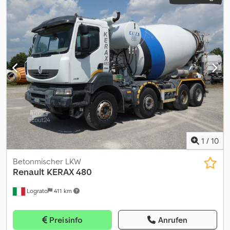
1
/
10
Betonmischer LKW
Renault
KERAX 480
Lograto
411 km
Preisinfo
Anrufen