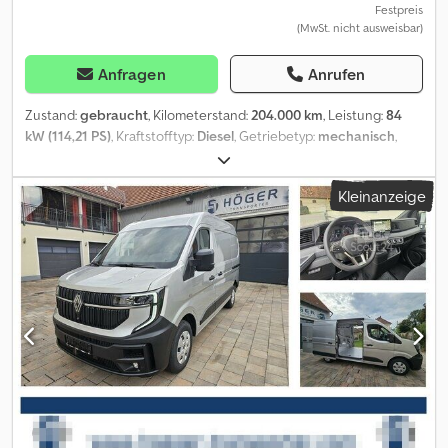
Festpreis
(MwSt. nicht ausweisbar)
Anfragen
Anrufen
Zustand:
gebraucht
, Kilometerstand:
204.000 km
, Leistung:
84
kW (114,21 PS)
, Kraftstofftyp:
Diesel
, Getriebetyp:
mechanisch
,
Gesamtgewicht:
2.830 kg
, Erstzulassung:
09/2014
, nächste
Prüfung (TÜV):
09/2026
, Farbe:
Weiß
, Anzahl der Sitzplätze:
6
,
Kleinanzeige
Baujahr:
2014
, Ausstattung:
ABS, Klimaanlage
, Renault Trafic 115
dCi DOKA Kastenwagen ? 6-Sitzer Interne Nr.: 1 FIN:
VF1FLF1A2EY764150 Zum Verkauf steht ein Renault Trafic 115 dCi
DOKA Kastenwagen mit 6 Sitzplätzen. Das Fahrzeug überzeugt
durch seine praktische Doppelkabine, eine hohe Anhängelast
sowie eine zuverlässige Motorisierung. Der Transporter befindet
sich in einem gepflegten Zustand, ist voll fahrbereit und sofort
einsatzbereit. Fahrzeugdaten: Renault Trafic 115 dCi *
Kastenwagen DOKA * 6-Sitzer * Schaltgetriebe * Klimaanlage *
Mit Anhängerkupplung * Anhängelast: 2.000 kg * Voll fahrbereit
Ausstattung: Klimaanlage * Doppelkabine mit 6 Sitzplätzen *
Schaltgetriebe * Geräumiger Laderaum * Hohe Anhängelast von