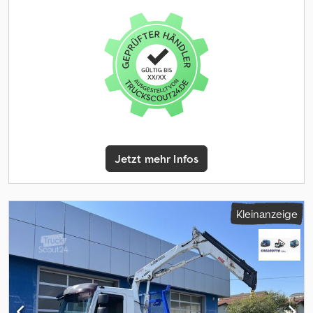
10/2020 KM: 33.000 TÜV/HU: 01/2027 88KW/120PS
Schadstoffklasse EURO6 Mwst ausweisbar: Besondere Merkmale:
- 2x Schiebetüre - Langer Radstand - LED Scheinwerfer -
Rückfahrkamera - Nebelscheinwerfer - LED
Innenraumbeleuchtungen - 3-Sitzplätze eingetragen /
Nachrüstung möglich weitere Ausstattung/Sonderausstattung
siehe unten: ---- Bitte keine eMails / no eMails können aus
Zeitgründen nicht bearbeitet werden, vielen Dank für ihr
Verständnis! ---- Öffnungszeiten und weitere Informationen :
Besichtigung u. Kauf ohne Anmeldung möglich: MO - DO: 9.00 bis
16.00 FR: 9.00 - 13.00 SA: 9.00 - 12.00 Adresse: Tabakried 11 84076
Jetzt mehr Infos
Pfeffenhausen Bei Fragen: Christian Hirsch Bei Fragen: Christian
Hirsch Bitte, öfters probieren da wir uns oft in einem
Kundengespräch befinden. Weitere Angebote unter ----
Sonderausstattung: Airbag Beifahrerseite, Einparkhilfe hinten mit
Kleinanzeige
Rückfahrkamera, Heckklappe mit Verglasung, Klare-Sicht-Paket,
Laderaumtrennwand mit Fenster, Radvollabdeckungen,
Schiebetür Lade-/Fahrgastraum links, Seitenairbag vorn Weitere
Ausstattung: Airbags, Antriebs-Schlupfregelung (ASR),
Außenspiegel elektr. verstell- und heizbar, Batterie 85 Ah,
Bordcomputer, Drehzahlmesser, Einschaltautomatik für Fahrlicht,
Crodpfoylgmyex Anqef Keyless-GO, Handschuhfach mit