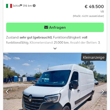
€ 49.500
Schio
316 km
VB
(MwSt. nicht ausweisbar)
Anfragen
Zustand:
sehr gut (gebraucht)
, Funktionsfähigkeit:
voll
funktionsfähig
, Kilometerstand:
21.000 km
, Anzahl der Betten:
3
,
Kraftstofftyp:
Diesel
, Getriebetyp:
mechanisch
, Emissionsklasse:
Euro6
, Anzahl der Vorbesitzer:
1
, Ausstattung:
ABS, Airbag,
Kleinanzeige
Elektronisches Stabilitätsprogramm (ESP)
, Reines Wohnmobil
mit Markise und Anhängerkupplung. Crodpfozrwx Ssx Anqof
Einwandfreier Zustand, wie neu.