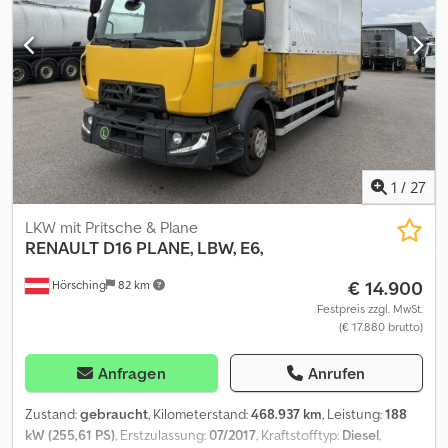
Zulassung, Standheizung, Tempomat, Zentralverriegelung
, |
Renault T430 BDF, VEB+ | Klima, Tempomat, Standheizung |
Spurhalteassistent, Abstandstempomat, | el. Fenster, el. Spiegel
beheizbar | Radio/CD, Teilledersitze, Leder-Multifunktionslenkrad,
| Feuerlöscher, | Reserveradhalter | Radstand: 5600mm | Reifen:
315/70R22,5 | Irrtum, Eingabefehler und Vorverkauf vorbehalten.
Credpfxjzpx Uvs Anqjf
1
/
27
LKW mit Pritsche & Plane
RENAULT
D16 PLANE, LBW, E6,
€ 14.900
Hörsching
82 km
Festpreis zzgl. MwSt.
(€ 17.880 brutto)
Anfragen
Anrufen
Zustand:
gebraucht
, Kilometerstand:
468.937 km
, Leistung:
188
kW (255,61 PS)
, Erstzulassung:
07/2017
, Kraftstofftyp:
Diesel
,