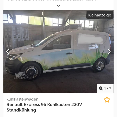
Schaltpunktanzeige, Schiebetür für Lade-/Fahrgastraum rechts,
Konfiguration:
4x2
, Kraftstoff:
Diesel
, Farbe:
Gelb
, Fahrerkabine:
Schmutzfänger vorn, Seitenschutzleisten, Sitzbezug / Polsterung:
Fahrerhaus
, Anzahl der Sitzplätze:
3
, Baujahr:
2006
, Ausstattung:
Stoff, Sitze im Fahrerhaus: Fahrersitz höhenverstellbar,
Kleinanzeige
Kran
, RENAULT D220 4x2 – Baujahr 2006 DIESEL/ Euro 3
Tagfahrlicht LED, Verzurrösen im Laderaumboden,
Kilometerstand: 615.700 Schaltgetriebe/ Hubraum: 6174/ kW: 158
Wärmeschutzverglasung, zulässiges Gesamtgewicht 3,50 t.
Gesamtgewicht: 180 q Nutzlast: 8.750 kg/ Radstand: 5.400 mm
Ausstattung: - Klimaanlage Aufbau: Crjdszrxhujpfx Anqof -
Festaufbau, Maße: 6460 x 2550 x H Ladefläche 1250 mm -
Ladekran BONFIGLIOLI P15000/L 3SI * 4 hydraulische
Abstützbeine * Funkfernbedienung
1
/
7
Kühlkastenwagen
Renault
Express 95 Kühlkasten 230V
Standkühlung