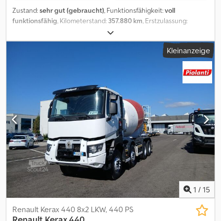
Zustand:
sehr gut (gebraucht)
, Funktionsfähigkeit:
voll
funktionsfähig
, Kilometerstand:
357.880 km
, Erstzulassung:
07/2013
, Kraftstofftyp:
Diesel
, Achsen-Konfiguration:
8x4
,
Kraftstoff:
Diesel
, Getriebetyp:
mechanisch
, Emissionsklasse:
Kleinanzeige
Euro5
, Federung:
Blatt
, Baujahr:
2013
, RENAULT KERAX 480,
Baujahr 2013, Kilometerstand 357880, Euro 5, ausgestattet mit
einem CIFA SRY1300 Betonmischer und einem Hilfsmotor.
Cjdpjznti Sjfx Anqerf
1
/
15
Renault Kerax 440 8x2 LKW, 440 PS
Renault
Kerax 440