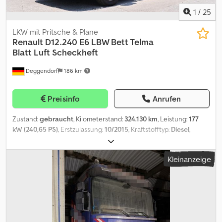
1
/
25
LKW mit Pritsche & Plane
Renault
D12.240 E6 LBW Bett Telma
Blatt Luft Scheckheft
Deggendorf
186 km
Preisinfo
Anrufen
Zustand:
gebraucht
, Kilometerstand:
324.130 km
, Leistung:
177
kW (240,65 PS)
, Erstzulassung:
10/2015
, Kraftstofftyp:
Diesel
,
Leergewicht:
7.050 kg
, maximales Ladegewicht:
4.950 kg
,
Gesamtgewicht:
12.000 kg
, Achsen-Konfiguration:
4x2
, Bremsen:
Kleinanzeige
Retarder
, Farbe:
Grau
, Fahrerkabine:
Schlafkabine
, Getriebetyp:
Automatisch
, Emissionsklasse:
Euro6
, Federung:
Blatt-Luft
, Anzahl
der Sitzplätze:
2
, Laderaumvolumen:
37 m³
, Laderaumlänge:
6.500
mm
, Laderaumbreite:
2.230 mm
, Laderaumhöhe:
2.560 mm
,
Anzahl der Betten:
1
, Ausstattung:
ABS, Anhängerkupplung,
Bordcomputer, Differentialsperre, Elektronisches