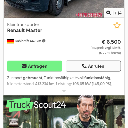
1
/
14
Kleintransporter
Renault
Master
€ 6.500
Dahlem
667 km
Festpreis zzgl. MwSt.
(€ 7.735 brutto)
Anfragen
Anrufen
Zustand:
gebraucht
, Funktionsfähigkeit:
voll funktionsfähig
,
Kilometerstand:
413.234 km
, Leistung:
106,65 kW (145,00 PS)
,
Erstzulassung:
09/2020
, Kraftstofftyp:
Diesel
, Leergewicht:
2.360
kg
, maximales Ladegewicht:
1.140 kg
, Gesamtgewicht:
3.500 kg
,
Achsen-Konfiguration:
4x2
, Kraftstoff:
Diesel
, Farbe:
Weiß
,
Fahrerkabine:
Fahrerhaus
, Getriebetyp:
mechanisch
, Anzahl der
Gänge:
6
, Emissionsklasse:
Euro6
, Federung:
Blatt
, Anzahl der
Sitzplätze:
3
, Laderaumvolumen:
17,48 m³
, Laderaumlänge:
4.316
mm
, Laderaumbreite:
2.090 mm
, Laderaumhöhe:
2.010 mm
,