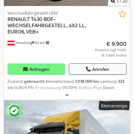
1
/
20
Wechselfahrgestell LKW
RENAULT
T430 BDF-
WECHSELFAHRGESTELL, 4X2 LL,
EURO6, VEB+
€ 9.900
Hörsching
82 km
Festpreis zzgl. MwSt.
(€ 11.880 brutto)
Anfragen
Anrufen
Zustand:
gebraucht
, Kilometerstand:
1.038.000 km
, Leistung:
323
kW (439,16 PS)
, Erstzulassung:
05/2016
, Kraftstofftyp:
Diesel
,
Leergewicht:
8.480 kg
, Gesamtgewicht:
18.000 kg
, Reifengröße:
315/70 R22,5
, Achsen-Konfiguration:
3 Achsen
, Radstand:
5.600
Kleinanzeige
mm
, Bremsen:
VEB
, Fahrerkabine:
Schlafkabine
, Getriebetyp:
Automatisch
, Emissionsklasse:
Euro6
, Federung:
Luft
, Anzahl der
Sitzplätze:
2
, Vorderreifengröße:
315/70 R22,5
, Hinterreifengröße:
315/70 R22,5
, Anzahl der Betten:
1
, Ausstattung:
ABS,
Bordcomputer, Differentialsperre, Klimaanlage, LKW-