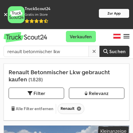
TruckScout24
Zur App
Gratis im Store
Verkaufen
Suchen
Renault Betonmischer Lkw gebraucht
kaufen
(1.828)
Filter
Relevanz
Renault
Alle Filter entfernen
Kleinanzeige