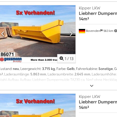
kann die Mulde ein max. Volumen von ca. 18m³ transportieren! Gewicht c
Euj Amyok Alle Angaben ohne Gewähr da sich die Aufbauten im Zulauf
Kipper LKW
Liebherr
Dumperm
Änderungen, Zwischenverkauf und Irrtümer vorbehalten! - .
14m³
Bovenden
563 km
1
/
13
Zustand:
neu
, Leergewicht:
3.715 kg
, Farbe:
Gelb
, Fahrerkabine:
Sonstige
, 
m³
, Laderaumlänge:
5.863 mm
, Laderaumbreite:
2.645 mm
, Laderaumhöhe
Stahl-Aufbau Aufbau: Liebherr Dumpermulde TA230 ca. 14m³ ohne Heckkl
Dumpermulde aus Lagerbstenad für Liebherr TA230! Die Mulde hat gestrich
kann die Mulde ein max. Volumen von ca. 18m³ transportieren! Gewicht c
Ebomyjk Alle Angaben ohne Gewähr da sich die Aufbauten im Zulauf b
Kipper LKW
Liebherr
Dumperm
Änderungen, Zwischenverkauf und Irrtümer vorbehalten! - .
14m³