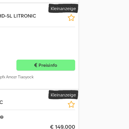
Kleinanzeige
HD-SL LITRONIC
Preisinfo
pfx Amozr Tiaoyock
Kleinanzeige
LC
€ 149.000