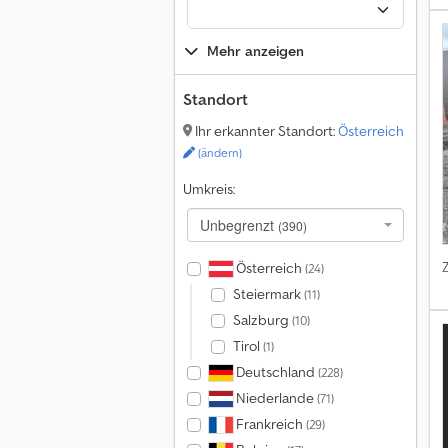
Mehr anzeigen
Standort
Ihr erkannter Standort:
Österreich
(ändern)
Umkreis:
Unbegrenzt
(390)
Österreich
(24)
Steiermark
(11)
Salzburg
(10)
Tirol
(1)
Deutschland
(228)
Niederlande
(71)
Frankreich
(29)