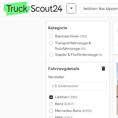
Kategorie
Baumaschinen
(362)
Transportfahrzeuge &
Nutzfahrzeuge
(24)
Stapler & Flurförderzeuge
(4)
Fahrzeugdetails
Hersteller:
Liebherr
(390)
Benz
(6.657)
Mercedes-Benz
(6.655)
MAN
(3.912)