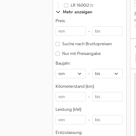
LR 1600/2
(1)
Mehr anzeigen
Preis:
-
Suche nach Bruttopreisen
Nur mit Preisangabe
Lkw Kipper
Pegaso Lkw Kipper
Sisu Lkw Kipper
Baujahr:
-
Kilometerstand [km]:
-
Leistung [kW]:
-
Erstzulassung: