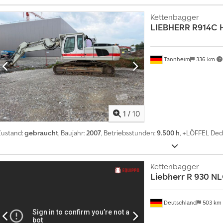
Kettenbagger
LIEBHERR
R914C 
Tannheim
336 km
1
/
10
Zustand:
gebraucht
, Baujahr:
2007
, Betriebsstunden:
9.500 h
, +LÖFFEL Ded
Kettenbagger
Liebherr
R 930 N
Deutschland
503 km