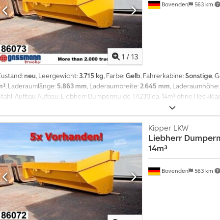
Bovenden
563 km
1
/
13
Zustand:
neu
, Leergewicht:
3.715 kg
, Farbe:
Gelb
, Fahrerkabine:
Sonstige
, 
m³
, Laderaumlänge:
5.863 mm
, Laderaumbreite:
2.645 mm
, Laderaumhöhe
Stahl-Aufbau Aufbau: Liebherr Dumpermulde TA230 ca. 14m³ ohne Heckkl
Dumpermulde aus Lagerbstenad für Liebherr TA230! Die Mulde hat gestrich
Dcodpfevhk Ensx Amysk Gehäuft kann die Mulde ein max. Volumen von ca. 1
OHNE HECKKLAPPE! Alle Angaben ohne Gewähr da sich die Aufbauten i
Kipper LKW
Liebherr
Dumperm
GEWÄHR, Änderungen, Zwischenverkauf und Irrtümer vorbehalten! - .
14m³
Bovenden
563 km