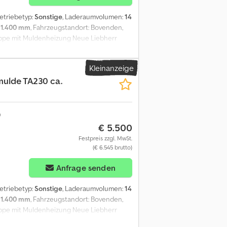
Getriebetyp:
Sonstige
, Laderaumvolumen:
14
:
1.400 mm
, Fahrzeugstandort: Bovenden,
appe mit Muldenheizung Neue Liebherr
en ein max. Volumen von ca. 14m³! Gehäuft
. 3715kg! Dcedpfxevhk D Rj Amyek OHNE
Kleinanzeige
uf und Irrtümer vorbehalten! - .
ulde TA230 ca.
€ 5.500
Festpreis zzgl. MwSt.
(€ 6.545 brutto)
Anfrage senden
Getriebetyp:
Sonstige
, Laderaumvolumen:
14
:
1.400 mm
, Fahrzeugstandort: Bovenden,
appe mit Muldenheizung Neue Liebherr
en ein max. Volumen von ca. 14m³! Gehäuft