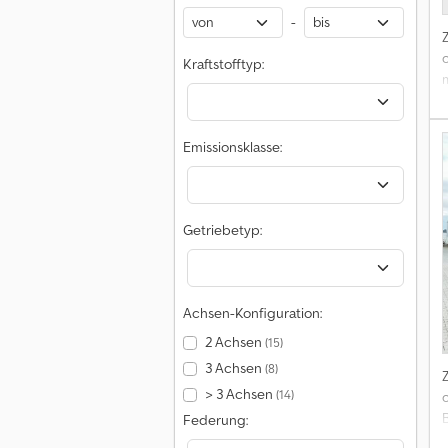
-
Kraftstofftyp:
Emissionsklasse:
Getriebetyp:
Achsen-Konfiguration:
2 Achsen
(15)
3 Achsen
(8)
> 3 Achsen
(14)
Federung: