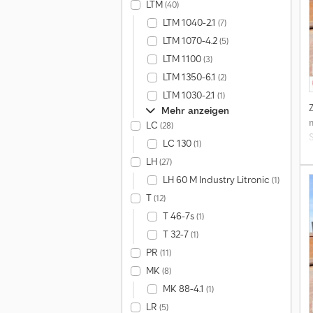
LTM
(40)
LTM 1040-2.1
(7)
LTM 1070-4.2
(5)
LTM 1100
(3)
LTM 1350-6.1
(2)
LTM 1030-2.1
(1)
Mehr anzeigen
LC
(28)
LC 130
(1)
LH
(27)
LH 60 M Industry Litronic
(1)
T
(12)
T 46-7s
(1)
T 32-7
(1)
PR
(11)
MK
(8)
MK 88-4.1
(1)
LR
(5)