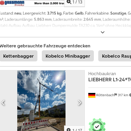
1
/
13
Zustand:
neu
, Leergewicht:
3.715 kg
, Farbe:
Gelb
, Fahrerkabine:
Sonstige
, 
m³
, Laderaumlänge:
5.863 mm
, Laderaumbreite:
2.645 mm
, Laderaumhöhe
Stahl-Aufbau Aufbau: Liebherr Dumpermulde TA230 ca. 14m³ ohne Heckkl
Dumpermulde aus Lagerbstenad für Liebherr TA230! Die Mulde hat gestrich
Amovhk Ehjyeck Gehäuft kann die Mulde ein max. Volumen von ca. 18m³ tra
HECKKLAPPE! Alle Angaben ohne Gewähr da sich die Aufbauten im Zula
Weitere gebrauchte Fahrzeuge entdecken
GEWÄHR, Änderungen, Zwischenverkauf und Irrtümer vorbehalten! - .
Kettenbagger
Kobelco Minibagger
Kobelco Rau
Hochbaukran
LIEBHERR
L1-24*
Röttenbach
317 km
1
/
17