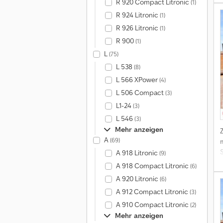
R 920 Compact Litronic
(1)
R 924 Litronic
(1)
R 926 Litronic
(1)
R 900
(1)
L
(75)
L 538
(8)
L 566 XPower
(4)
L 506 Compact
(3)
L1-24
(3)
L 546
(3)
Mehr anzeigen
A
(69)
A 918 Litronic
(9)
A 918 Compact Litronic
(6)
A 920 Litronic
(6)
A 912 Compact Litronic
(3)
A 910 Compact Litronic
(2)
Mehr anzeigen