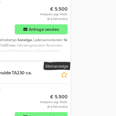
€ 5.500
Festpreis zzgl. MwSt.
(€ 6.545 brutto)
Anfrage senden
Getriebetyp:
Sonstige
, Laderaumvolumen:
14
:
1.400 mm
, Fahrzeugstandort: Bovenden,
appe mit Muldenheizung Neue Liebherr
en ein max. Volumen von ca. 14m³!
8m³ transportieren! Gewicht ca. 3715kg!
Kleinanzeige
m Zulauf befinden! ZUBEHÖRANGABEN OHNE
ulde TA230 ca.
€ 5.500
Festpreis zzgl. MwSt.
(€ 6.545 brutto)