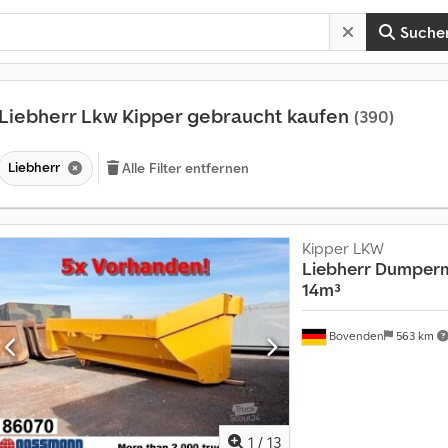
Suche
Liebherr Lkw Kipper gebraucht kaufen
(390)
Liebherr
Alle Filter entfernen
Kipper LKW
Liebherr
Dumperm
14m³
Bovenden
563 km
1
/
13