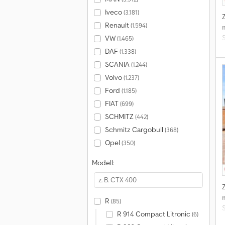
Iveco
(3.181)
Renault
(1.594)
VW
(1.465)
DAF
(1.338)
SCANIA
(1.244)
Volvo
(1.237)
Ford
(1.185)
FIAT
(699)
SCHMITZ
(442)
Schmitz Cargobull
(368)
Opel
(350)
Modell:
R
(85)
R 914 Compact Litronic
(6)