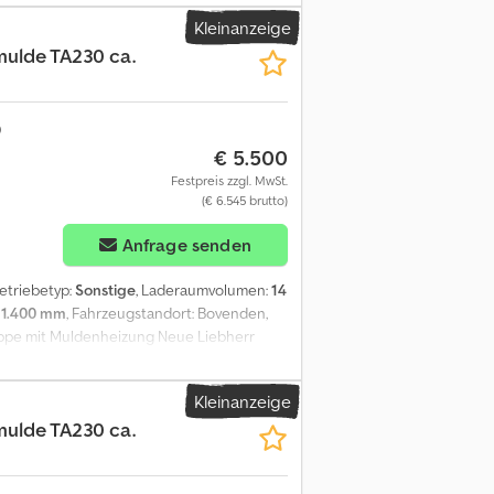
a. 3715kg! OHNE HECKKLAPPE! Dcsdpfxovhk
Kleinanzeige
 befinden! ZUBEHÖRANGABEN OHNE GEWÄHR,
ulde TA230 ca.
€ 5.500
Festpreis zzgl. MwSt.
(€ 6.545 brutto)
Anfrage senden
Getriebetyp:
Sonstige
, Laderaumvolumen:
14
:
1.400 mm
, Fahrzeugstandort: Bovenden,
appe mit Muldenheizung Neue Liebherr
en ein max. Volumen von ca. 14m³! Gehäuft
a. 3715kg! OHNE HECKKLAPPE! Dcsdpfx Aevhk
Kleinanzeige
efinden! ZUBEHÖRANGABEN OHNE GEWÄHR,
ulde TA230 ca.