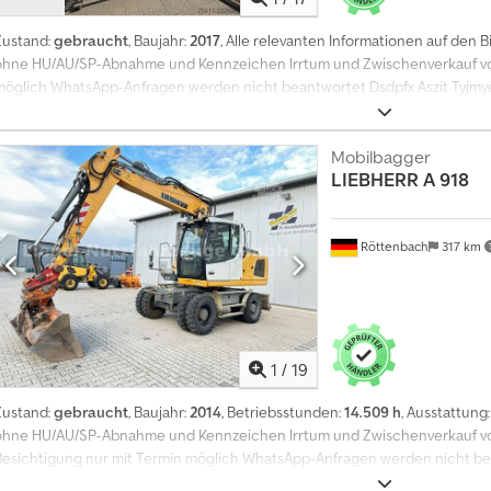
Zustand:
gebraucht
, Baujahr:
2017
, Alle relevanten Informationen auf den B
ohne HU/AU/SP-Abnahme und Kennzeichen Irrtum und Zwischenverkauf vor
möglich WhatsApp-Anfragen werden nicht beantwortet Dsdpfx Aszit Tyjm
Mobilbagger
LIEBHERR
A 918
Röttenbach
317 km
1
/
19
Zustand:
gebraucht
, Baujahr:
2014
, Betriebsstunden:
14.509 h
, Ausstattung
ohne HU/AU/SP-Abnahme und Kennzeichen Irrtum und Zwischenverkauf vor
Besichtigung nur mit Termin möglich WhatsApp-Anfragen werden nicht b