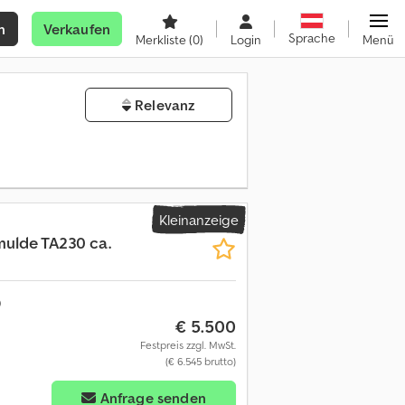
n
Verkaufen
Sprache
Merkliste
(0)
Login
Menü
Relevanz
Kleinanzeige
ulde TA230 ca.
€ 5.500
Festpreis zzgl. MwSt.
(€ 6.545 brutto)
Anfrage senden