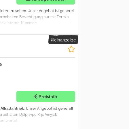
ildern zu sehen. Unser Angebot ist generell
behalten Besichtigung nur mit Termin
yeck Interne-Nummer:
Kleinanzeige
Preisinfo
:
Allradantrieb
, Unser Angebot ist generell
behalten Djdpfsvpc Rrjx Amyjck
eantwortet