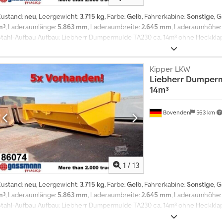
Zustand:
neu
, Leergewicht:
3.715 kg
, Farbe:
Gelb
, Fahrerkabine:
Sonstige
, 
m³
, Laderaumlänge:
5.863 mm
, Laderaumbreite:
2.645 mm
, Laderaumhöhe
Stahl-Aufbau Aufbau: Liebherr Dumpermulde TA230 ca. 14m³ ohne Heckkl
Dumpermulde aus Lagerbstenad für Liebherr TA230! Die Mulde hat gestrich
kann die Mulde ein max. Volumen von ca. 18m³ transportieren! Gewicht ca
HECKKLAPPE! ZUBEHÖRANGABEN OHNE GEWÄHR, Änderungen, Zwischenverka
Kipper LKW
Liebherr
Dumperm
14m³
Bovenden
563 km
1
/
13
Zustand:
neu
, Leergewicht:
3.715 kg
, Farbe:
Gelb
, Fahrerkabine:
Sonstige
, 
m³
, Laderaumlänge:
5.863 mm
, Laderaumbreite:
2.645 mm
, Laderaumhöhe
Stahl-Aufbau Aufbau: Liebherr Dumpermulde TA230 ca. 14m³ ohne Heckkl
Dumpermulde aus Lagerbstenad für Liebherr TA230! Die Mulde hat gestrich