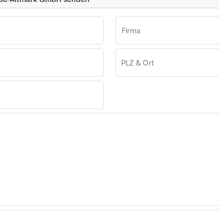
Firma
PLZ & Ort
AGRAVIS Technik Heide-Altmark GmbH
 Heide-
GRAVIS
ltmark