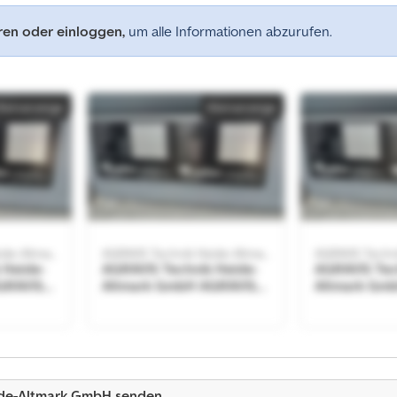
eren oder einloggen,
um alle Informationen abzurufen.
Kleinanzeige
Kleinanzeige
AGRAVIS Technik Heide-Altmark GmbH
AGRAVIS Technik Heide-Altmark GmbH
 Heide-
AGRAVIS Technik Heide-
AGRAVIS Tec
GRAVIS
Altmark GmbH AGRAVIS
Altmark Gm
ltmark
Technik Heide-Altmark
Technik Hei
GmbH
GmbH
Kleinanzeige
ide-Altmark GmbH senden