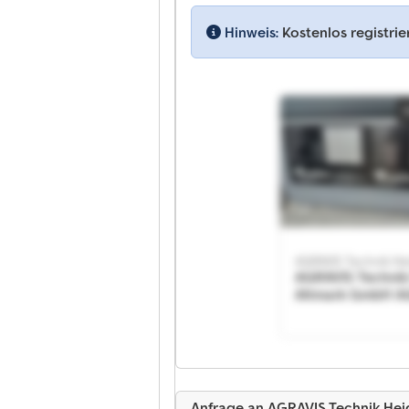
Hinweis:
Kostenlos registri
AGRAVIS Technik
Altmark GmbH A
Technik Heide-A
GmbH
Anfrage an AGRAVIS Technik He