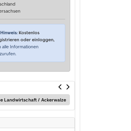
schland
ersachsen
Hinweis:
Kostenlos
gistrieren oder einloggen,
 alle Informationen
zurufen.
e Landwirtschaft / Ackerwalze
Güttler Walze Landwirts