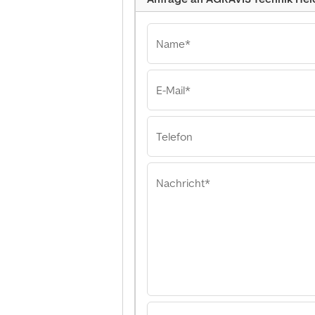
Name*
E-Mail*
AGRAVIS Technik
Altmark GmbH A
Technik Heide-A
Telefon
GmbH
Nachricht*