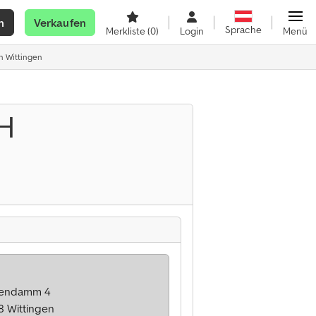
n
Verkaufen
Sprache
Merkliste
(0)
Login
Menü
n Wittingen
bH
endamm 4
8 Wittingen