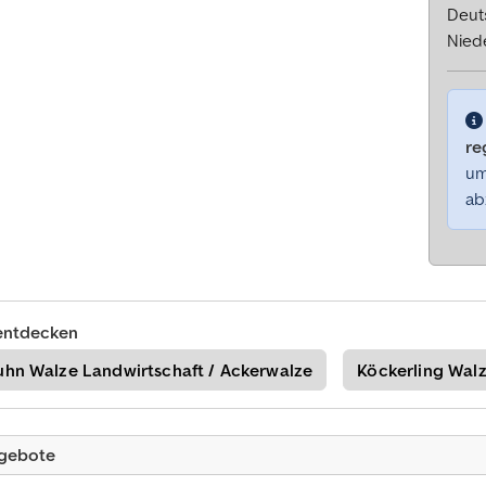
Deut
Nied
re
um
ab
entdecken
uhn Walze Landwirtschaft / Ackerwalze
Köckerling Walz
ngebote