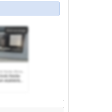
Kleinanzeige
AGRAVIS Technik Heide-Altmark GmbH
hnik Heide-
bH AGRAVIS
de-Altmark