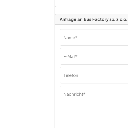
Anfrage an Bus Factory sp. z o.o.
Name*
E-Mail*
Bus Factory sp. z o.o. 
Bus Factory sp. z 
k. Bus Factory sp.
sp. k.
Telefon
Nachricht*