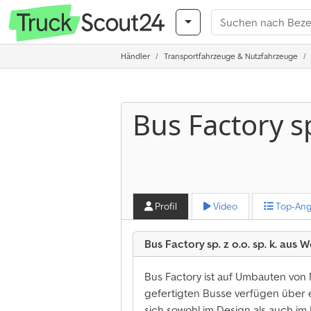
Händler
Transportfahrzeuge & Nutzfahrzeuge
Bus Factory sp
Profil
Video
Top-Ang
Bus Factory sp. z o.o. sp. k. aus
Bus Factory ist auf Umbauten von 
gefertigten Busse verfügen über e
sich sowohl im Design als auch i