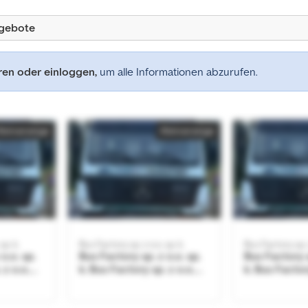
ngebote
eren oder einloggen,
um alle Informationen abzurufen.
Kleinanzeige
Kleinanzeige
sp. k.
Bus Factory sp. z o.o. sp. k.
Bus Factory sp. z
o.o. sp.
Bus Factory sp. z o.o. sp.
Bus Factory s
 z o.o.
k. Bus Factory sp. z o.o.
k. Bus Factor
sp. k.
sp. k.