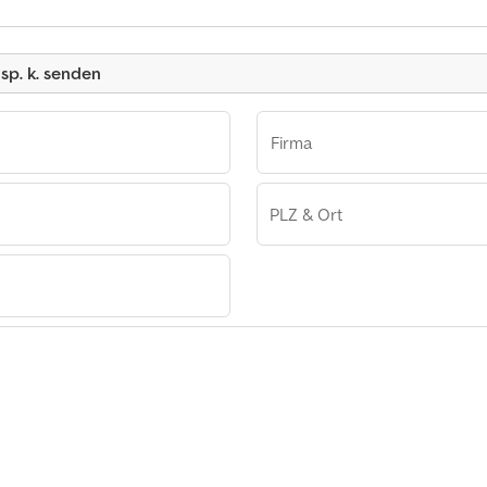
Kleinanzeige
 sp. k. senden
Firma
PLZ & Ort
sp. k.
o.o. sp.
 z o.o.