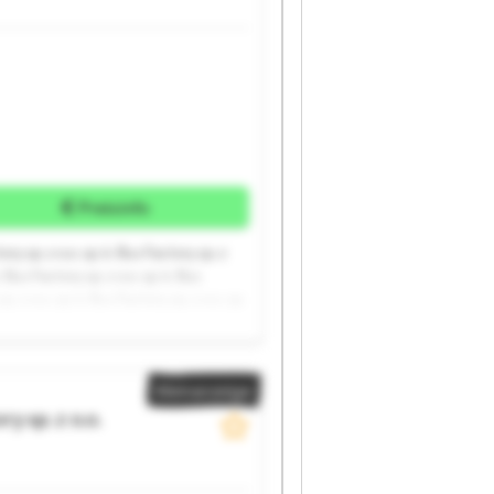
Preisinfo
ory sp. z o.o. sp. k. Bus Factory sp. z
k. Bus Factory sp. z o.o. sp. k. Bus
p. z o.o. sp. k. Bus Factory sp. z o.o. sp.
Kleinanzeige
y sp. z o.o.