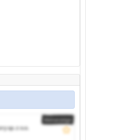
Kleinanzeige
y sp. z o.o.