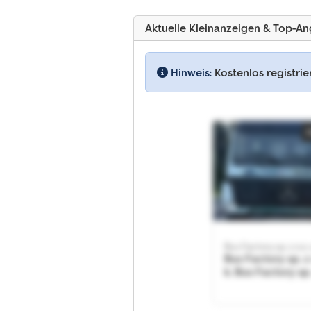
Aktuelle Kleinanzeigen & Top-A
Hinweis:
Kostenlos registri
Bus Factory sp. z o.o. 
Bus Factory sp. z 
k. Bus Factory sp.
sp. k.