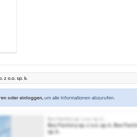
z o.o. sp. k.
eren oder einloggen,
um alle Informationen abzurufen.
Bus Factory sp. z o.o. sp. k.
Bus Factory sp. z o.o. sp. k.
Bus Factor
sp. k.