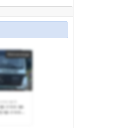
Kleinanzeige
 o.o. sp. k.
p. z o.o. sp.
y sp. z o.o.