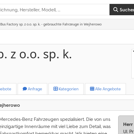
Suche
Bus Factory sp. z o.o. sp. k. - gebrauchte Fahrzeuge in Wejherowo
. z o.o. sp. k.
ebote
Anfrage
Kategorien
Alle Angebote
 Wejherowo
Mercedes-Benz Fahrzeugen spezialisiert. Die von uns
Herr 
inzigartige Innenräume mit viel Liebe zum Detail, was
Ul. 
m Fahrgastkomfort bemerkbar macht. Wir bieten eine