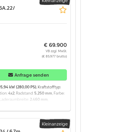
Kleinanzeige
cm Breite 246 cm Bordwände 60 cm
 Radio Fahrzeug gekauft und
35A.22/
€ 69.900
VB zzgl. MwSt.
(€ 85.977 brutto)
Anfrage senden
5,94 kW (280,00 PS)
, Kraftstofftyp:
tion:
4x2
, Radstand:
5.250 mm
, Farbe:
 Laderaumbreite:
2.460 mm
,
AULT C280 DTI 8 / FASSI F135A.22 Kran
terstand: 160.000 km Technische Daten
³ Euro 6 AdBlue Radstand: 525 cm
Kleinanzeige
Länge: 620 cm Breite: 246 cm
lsperre Tempomat Tachograf Radio
24 / 6,7m