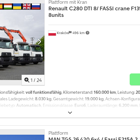
ung Rotator Codpfx Aozrw Sfshueha Offener Regnault Aufbau Länge 620 
Plattform mit Kran
 Klimaanlage Automatikgetriebe Differentialsperre Tempomat Tachograph
Renault
C280 DTI 8/ FASSI crane F1
unfallfrei Technisch und optisch in ausgezeichnetem Zustand!
8units
Kraków
496 km
1
/
24
ionsfähigkeit:
voll funktionsfähig
, Kilometerstand:
160.000 km
, Leistung:
20
males Ladegewicht:
8.030 kg
, Gesamtgewicht:
19.000 kg
, Achsen-Konfigura
riebetyp:
Automatisch
, Emissionsklasse:
Euro6
, Laderaumlänge:
6.200 mm
,
1
, Ausstattung:
AdBlue, Klimaanlage, Kran, Tachograph, Tempomat
, REN
erung / Rotator / 15 EPAL Plattform / 8 Stück verfügbar 2020/2021 Kilome
t: 10.970 kg Nutzlast: 8.030 kg Leistung: 280 PS Motorhubraum: 7.698 cm
Hubkraft: 5.580 kg Funkfernsteuerung Rotator Regnault offene Ladefläche 
Plattform
PAL Paletten Tagfahrerkabine Klimaanlage Automatikgetriebe Differentia
MAN
TGS 26.420 6×4 / Fassi F215A.2.