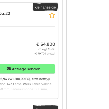
ngerkupplung Reserveradhalter
Kleinanzeige
orm Länge 670 cm Tagkabine
inem MAN-Händler gekauft und dort
35a.22
ausgezeichnet.
€ 64.800
VB zzgl. MwSt.
(€ 79.704 brutto)
Anfrage senden
05,94 kW (280,00 PS)
, Kraftstofftyp:
tion:
4x2
, Farbe:
Weiß
, Fahrerkabine:
460 mm
, Laderaumhöhe:
600 mm
,
280 DTI 8 / FASSI F135a.22 Kran /
ssiges Gesamtgewicht 19.000 kg
cm Fassi F135a.22 Kran Reichweite 8