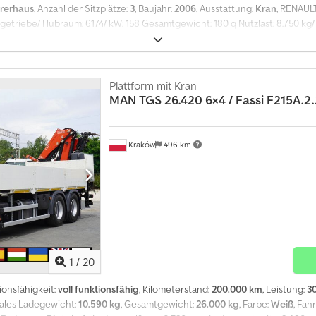
rerhaus
, Anzahl der Sitzplätze:
3
, Baujahr:
2006
, Ausstattung:
Kran
, RENAUL
getriebe/ Hubraum: 6174/ kW: 158 Gesamtgewicht: 180 q Nutzlast: 8.750 kg/
aße: 6460 x 2550 x H Ladefläche 1250 mm - Ladekran BONFIGLIOLI P15000/L
rnbedienung
Plattform mit Kran
MAN
TGS 26.420 6×4 / Fassi F215A.2
Kraków
496 km
1
/
20
ionsfähigkeit:
voll funktionsfähig
, Kilometerstand:
200.000 km
, Leistung:
30
males Ladegewicht:
10.590 kg
, Gesamtgewicht:
26.000 kg
, Farbe:
Weiß
, Fah