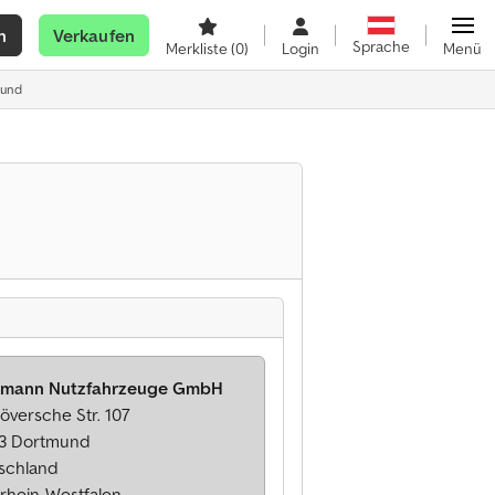
n
Verkaufen
Sprache
Merkliste
(0)
Login
Menü
mund
mann Nutzfahrzeuge GmbH
översche Str. 107
3 Dortmund
schland
rhein-Westfalen