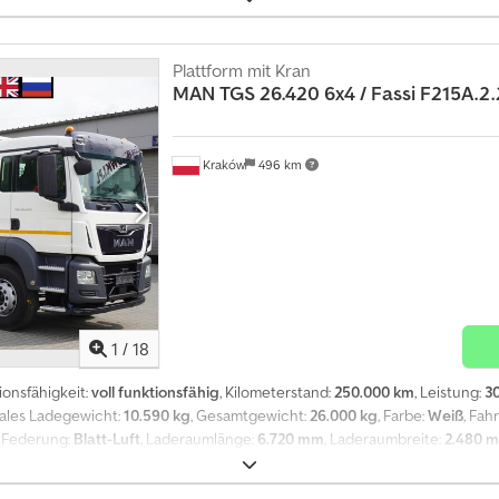
23 Kran / FUNKFERNBEDIENUNG / 230.000 km Baujahr 2018 Kilometerstand 2
Eigengewicht 14.100 kg Nutzlast 11.900 kg Hubraum 10.677 ccm 6×4 Euro 6
23 Kran Chjdpozrw Srjfx Ahuoa Max. Tragkraft 6.000 kg Funkfernbedienu
Plattform mit Kran
ausstattung Kabine: Automatikgetriebe Tempomat Motorbremse Achsspe
MAN
TGS 26.420 6x4 / Fassi F215A.2
rzeug bei Mercedes-Benz gekauft und gewartet. 100% unfallfrei, vollstän
hnetem Zustand.
Kraków
496 km
1
/
18
ionsfähigkeit:
voll funktionsfähig
, Kilometerstand:
250.000 km
, Leistung:
30
males Ladegewicht:
10.590 kg
, Gesamtgewicht:
26.000 kg
, Farbe:
Weiß
, Fah
, Federung:
Blatt-Luft
, Laderaumlänge:
6.720 mm
, Laderaumbreite:
2.480 
kupplung, Differentialsperre, Klimaanlage, Tempomat
, MAN TGS 26.420 6
ujahr 2019 Kilometerstand 250.000 km Technische Daten Gesamtgewicht 26.