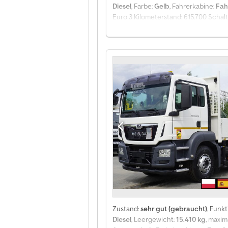
Diesel
, Farbe:
Gelb
, Fahrerkabine:
Fah
Euro 3 Kilometerstand: 615.700 Schalt
Klimaanlage Aufbau: - Festaufbau, M
hydraulische Abstützbeine * Funkfe
Zustand:
sehr gut (gebraucht)
, Funkt
Diesel
, Leergewicht:
15.410 kg
, maxi