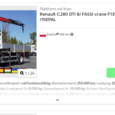
ng 420 PS Euro 6 AdBlue Luftfederung hinten Chjdpfx Ahjzrw Sljuoa Anhä
ebe Fernbedienung Reichweite 12,70 m Max. Tragfähigkeit 5.600 kg Plattf
Plattform mit Kran
o Rückfahrkamera Differentialsperre Tempomat Das Fahrzeug wurde bei e
Renault
C280 DTI 8/ FASSI crane F1
ige Dokumentation, 1 Vorbesitzer Der technische und optische Zustand ist 
/15EPAL
Kraków
496 km
1
/
24
ionsfähigkeit:
voll funktionsfähig
, Kilometerstand:
250.000 km
, Leistung:
2
males Ladegewicht:
8.030 kg
, Gesamtgewicht:
19.000 kg
, Achsen-Konfigura
ch
, Emissionsklasse:
Euro6
, Laderaumlänge:
6.200 mm
, Laderaumbreite:
2.
ifferentialsperre, Klimaanlage, Kran, Tachograph, Tempomat
, RENAULT C
form 15 EPAL 2019/2020 Kilometerstand 250.000 km Technische Daten Zulä
0 kg Leistung 280 PS Motorhubraum 7.698 cm³ Euro 6 AdBlue Radstand 525 