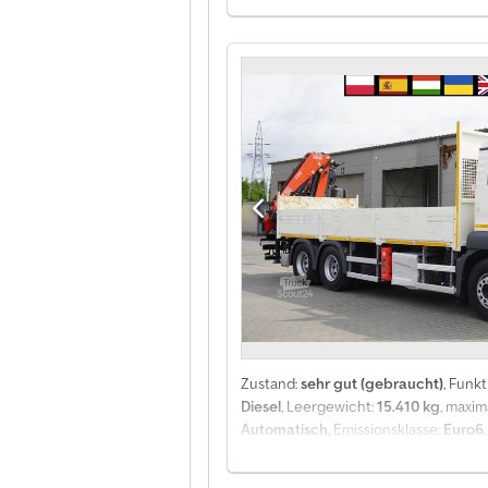
2633 Pritschen-Lkw / FASSI F155A.0.
Zulässiges Gesamtgewicht 26.000 kg 
Mechanische Federung Fassi F175A.0.
Breite 248 cm Höhe 60 cm Fahrzeug
Radio Tachograph Rückfahrkamera Fah
Technisch und optisch in ausgezeic
Zustand:
sehr gut (gebraucht)
, Funkt
Diesel
, Leergewicht:
15.410 kg
, maxi
Automatisch
, Emissionsklasse:
Euro6
2019
, Ausstattung:
AdBlue, Anhänger
/ Drehgetriebe / 6,7-m-Plattform Ba