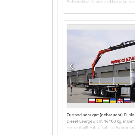
Automatisch
, Emissionsklasse:
Euro6
2019
, Ausstattung:
AdBlue, Anhänger
/ Drehkranz/ Plattform 6,7 m Baujah
kg Hubraum 12.419 cm³ Leistung 420 
Fernbedienung Reichweite 12,70 m Ma
Automatikgetriebe Radio Rückfahrka
100 % unfallfrei, vollständige Dokume
Zustand:
sehr gut (gebraucht)
, Funkt
Diesel
, Leergewicht:
14.100 kg
, maxi
Farbe:
Weiß
, Fahrerkabine:
Fahrerha
Laderaumbreite:
2.480 mm
, Laderau