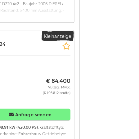
T D220 4x2 – Baujahr 2006 DIESEL/
 Radstand: 5.400 mm Ausstattung: -
 3SI Codpfxezrxhue Ahujha * 4
Kleinanzeige
.24
€ 84.400
VB zzgl. MwSt.
(€ 103.812 brutto)
Anfrage senden
8,91 kW (420,00 PS)
, Kraftstofftyp:
rerkabine:
Fahrerhaus
, Getriebetyp: