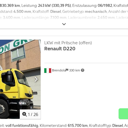
830.369 km
, Leistung:
243 kW (330,39 PS)
, Erstzulassung:
06/1982
, Kraftsto
adstand:
4.500 mm
, Kraftstoff:
Diesel
, Getriebetyp:
mechanisch
, Anzahl de
e:
3.400 mm
, Laderaumlänge:
7.100 mm
, Laderaumbreite:
2.450 mm
, Lade
chanischer Tachograph Codezr Axdepfx Ahusha = Weitere Informationen =
attfederung Hinterachse 1: Reifenmaß: 295/80R22.5; Federung: Blattfederu
Leergewicht: 10.360 kg Zuladung: 14.140 kg zGG: 24.500 kg = Firmeninform
Bei Smz Smeets & Zonen : - seit 1976 in Geschäft, schon 65.000 verkauft/1
LKW mit Pritsche (offen)
on Transport/ wir organisieren zolkennzeichnen (extra!) - Beladung Servic
Renault
D220
tteille: We advertiere immer mit unsere bestpreisen Besuchen Sie für uns
30.000m2 land mit 20.000m2 lager und werkstatt volausgestatett. Shau un
Brendola
330 km
1
/
26
eit:
voll funktionsfähig
, Kilometerstand:
615.700 km
, Kraftstofftyp:
Diesel
, 