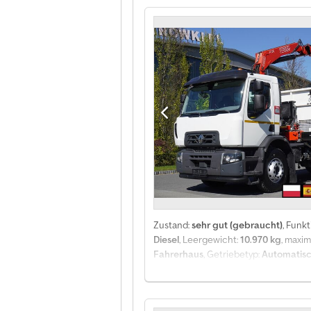
10.590 kg Hubraum 12.419 cm³ Leistu
Ladekran Fassi F215A.2.24 Drehgetri
Klimaanlage Automatikgetriebe Radi
überprüft. 100% unfallfrei, vollständ
Zustand:
sehr gut (gebraucht)
, Funkt
Diesel
, Leergewicht:
10.970 kg
, maxi
Fahrerhaus
, Getriebetyp:
Automatis
Baujahr:
2020
, Ausstattung:
AdBlue, D
Funkfernbedienung / Rotator / Platt
Leergewicht 10.970 kg Nutzlast 8.03