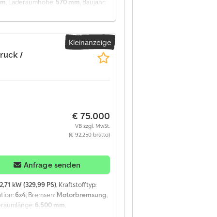
mm
, Laderaumhöhe:
570 mm
, Baujahr:
×4 / Fassi F215A.2.24 / Fernbedienung
kg Gewicht 15.410 kg Nutzlast 10.590
dekran Fassi F215A.2.24 Drehkranz
Kleinanzeige
 Tageskabine Klimaanlage
tellungsraum gekauft und überprüft.
ruck /
net.
€ 75.000
VB zzgl. MwSt.
(€ 92.250 brutto)
Anfrage senden
2,71 kW (329,99 PS)
, Kraftstofftyp:
tion:
6x4
, Bremsen:
Motorbremsung
,
eraumlänge:
6.500 mm
,
age, Tempomat
, Mercedes-Benz Arocs