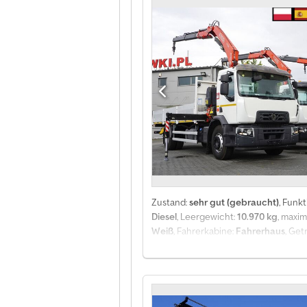
m Hubkraft 5.580 kg Funkfernbedien
hoch Kapazität: 15 EPAL Tageskabine
gewartet im Renault Showroom 100% 
Zustand:
sehr gut (gebraucht)
, Funkt
Diesel
, Leergewicht:
10.970 kg
, maxi
Weiß
, Fahrerkabine:
Fahrerhaus
, Get
Laderaumhöhe:
600 mm
, Baujahr:
202
/ 560 Betriebsstunden / Funkfernsteu
Gesamtgewicht: 19.000 kg Eigengewich
Fassi F135a.22 Kran Reichweite: 8 m 
Bordwandhöhe: 60 cm Kapazität: 15 E