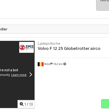
dler
Ladepritsche
Volvo
F 12 25 Globetrotter airco
Bree
762 km
1
/
13