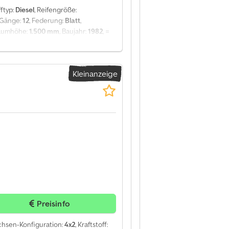
fftyp:
Diesel
, Reifengröße:
r Gänge:
12
, Federung:
Blatt
,
raumhöhe:
1.500 mm
, Baujahr:
1982
, =
 Reifen Profil: 25% Vorderachse:
ng Hinterachse 2: Reifenmaß:
ationen = Bei anfragen immer die
Kleinanzeige
700 pro Jahr/1000 auf Lager -
e zum billigste Transport weltweit
ere vollständige lager und
sere video
Preisinfo
Achsen-Konfiguration:
4x2
, Kraftstoff: