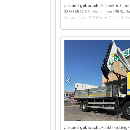
Zustand:
gebraucht
, Kilometerstand:
385/55R22.5
, Reifenzustand:
25 %
, R
Gesamtlänge:
9.500 mm
, Gesamthöh
Weitere Optionen und Zubehör = - Me
Reifenmaß: 385/55R22.5; Federung: Bl
295/80R22.5 Motorhubraum: 11.978 cc 
lagernummer sagen bitte (8 chiffern) 
Komplete Service von A-z Betreuung v
Groblager von alle neue und gebrauch
information wire empfangen sie auf 1
Zustand:
gebraucht
, Funktionsfähigk