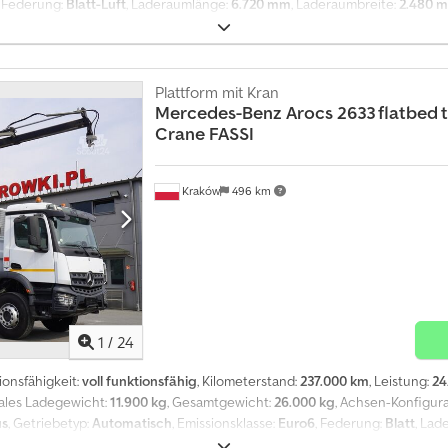
, Federung:
Blatt-Luft
, Laderaumlänge:
6.720 mm
, Laderaumbreite:
2.480 
kupplung, Differentialsperre, Klimaanlage, Tempomat
, MAN TGS 26.420 6
r 2019 Kilometerstand 200.000 km Technische Daten Gesamtgewicht 26.000 
PS Euro 6 AdBlue Luftfederung hinten Anhängerkugel Reserveradhalter La
x. Tragfähigkeit 5.600 kg Plattform Länge 670 cm Csdpfx Aszrw Sxohujha
Plattform mit Kran
mera Differentialsperre Tempomat Das Fahrzeug wurde in einem MAN-Auss
Mercedes-Benz
Arocs 2633 flatbed t
ntation, 1 Vorbesitzer Der technische und optische Zustand ist ausgezeich
Crane FASSI
Kraków
496 km
1
/
24
ionsfähigkeit:
voll funktionsfähig
, Kilometerstand:
237.000 km
, Leistung:
24
males Ladegewicht:
11.900 kg
, Gesamtgewicht:
26.000 kg
, Achsen-Konfigura
us
, Getriebetyp:
Automatisch
, Emissionsklasse:
Euro6
, Federung:
Blatt
, Lad
mhöhe:
600 mm
, Baujahr:
2018
, Ausstattung:
Differentialsperre, Klimaanl