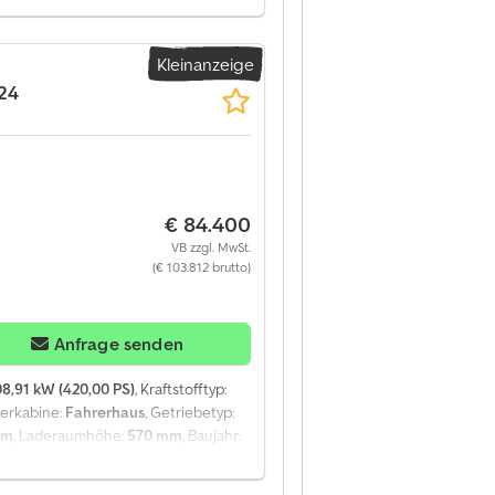
37.000 km Technische Daten:
 AdBlue Leistung 330 PS
Kleinanzeige
ng Rotator Innenmaße: Länge 650 cm
rre Zwischenachssperre Schiebedach
.24
dige Dokumentation, 1 Vorbesitzer.
€ 84.400
VB zzgl. MwSt.
(€ 103.812 brutto)
Anfrage senden
8,91 kW (420,00 PS)
, Kraftstofftyp:
rerkabine:
Fahrerhaus
, Getriebetyp:
mm
, Laderaumhöhe:
570 mm
, Baujahr:
x4 / Fassi F215A.2.24 / Fernbedienung
000 kg Gewicht 15.410 kg Nutzlast