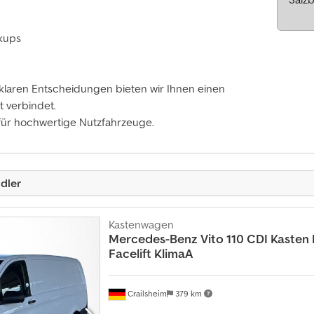
ckups
 klaren Entscheidungen bieten wir Ihnen einen
t verbindet.
 für hochwertige Nutzfahrzeuge.
dler
Kastenwagen
Mercedes-Benz
Vito 110 CDI Kasten
Facelift KlimaA
Crailsheim
379 km