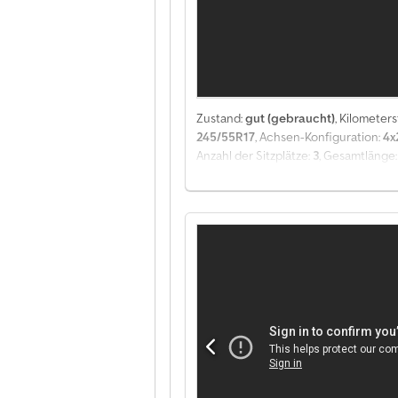
VA2 Innenverkleidung Laderaum bis Da
Weiteres:!! Leasing/Finanzierung und
Dcjdjztkxzopfx Aatek
Zustand:
gut (gebraucht)
, Kilometer
245/55R17
, Achsen-Konfiguration:
4x
Anzahl der Sitzplätze:
3
, Gesamtlänge
mm
, Laderaumhöhe:
1.310 mm
, Bauja
Tempomat, Traktionskontrolle, Zentr
Zubehör = - Getönte Scheiben - Halo
Konfiguration: 4x2, Nutzlast: 950 kg,
Klimaanlage, Anzahl Airbags: 4, Schei
Trennwand, Radio/Kassette, Carplay, G
Motorleistung: 150 kW (201 Hp), Krafts
Seitenwand verkleidet, Dachgepäckträge
Sitzaufstellung: 1+2, Sitzbezug: Stoff
Kennzeichen: VKV-36-H Achskonfigura
1: Reifen Profil links: 5 mm; Reifen Pr
Zuladung: 950 kg zGG: 3.500 kg Funk
Technischer Zustand: gut Optischer Z