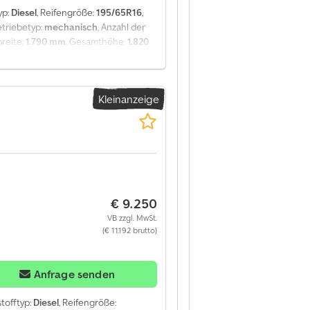
yp:
Diesel
, Reifengröße:
195/65R16
,
etriebetyp:
mechanisch
, Anzahl der
reite:
1.790 mm
, Gesamthöhe:
1.820
g:
ABS, Anhängerkupplung,
che Fensterheberregelung
, = Weitere
i Insatsck = Anmerkungen =
Kleinanzeige
00 kg, Anhängelast Mittelachse,
cheibenwischer hinten, Einparkhilfe:
 Beleuchtungsart: Halogenlampe,
r, Gänge: 5, Servolenkung, ABS, ASR,
ntralverriegelung, Sitzplätze: 2,
ommerreifen = Weitere Informationen =
maß: 195/65R16 Bremsen:
€ 9.250
Reifen Profil links: 3 mm; Reifen
nktionell Höhe der Ladefläche: 55 cm
VB zzgl. MwSt.
tlich Technischer Zustand:
(€ 11.192 brutto)
Anfrage senden
stofftyp:
Diesel
, Reifengröße: