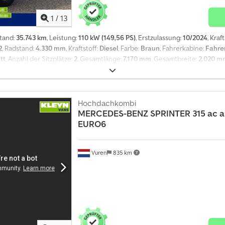
ustand: gut Schäden: keines Anzahl der Schlüssel: 2 Finanzielle Informati
nach weiteren Informationen und Bedingungen
1
/
13
stand:
35.743 km
, Leistung:
110 kW (149,56 PS)
, Erstzulassung:
10/2024
, Kraf
2
, Radstand:
4.330 mm
, Kraftstoff:
Diesel
, Farbe:
Braun
, Fahrerkabine:
Fahre
tt
, Anzahl der Sitzplätze:
2
, Gesamtlänge:
7.170 mm
, Gesamtbreite:
2.020 m
breite:
1.780 mm
, Laderaumhöhe:
1.920 mm
, Baujahr:
2024
, Ausstattung:
AB
trolle, Zentralverriegelung, elektrisch verstellbarer Spiegel, elektris
e - Keiner - Manuell - Radio/Kassette - Rückfahrkamera - Spurhalteassiste
ion: 4x2, Nutzlast: 1315 kg, Eigengewicht: 2185 kg, Bruttogewicht: 3500 k
Hochdachkombi
00 kg, Art der Kabine: Einzelkabine, Tempomat, Klimaanlage, Anzahl Airbags:
MERCEDES-BENZ
SPRINTER 315 ac 
e Spiegel, Trennwand, Radio/Kassette, Farbe: Braun, Rückfahrkamera, Bele
EURO6
zheizung, Bluetooth, Toter-Winkel-Sensor, Motorleistung: 110 kW (148 Hp), Kra
eart: Automatic, Servolenkung, ABS, ASR, Starterbatterie, Aufbautyp: zusät
Vuren
835 km
achgepäckträger: Keiner, Seitentüren: 1, Verschluss hinten: Doppeltür, Zentr
f, Sitzverstellung: Manuell, ac automaat EURO6 nieuwe type carplay MBUX10 
e Informationen = Allgemeine Informationen Djdozti Izopfx Aatock Türenzah
16 Bremsen: Scheibenbremsen Federung: Blattfederung Achse 1: Reifen Profi
m; Reifen Profil rechts: 4 mm Gewichte Leergewicht: 2.185 kg Zuladung: 1.31
Technische Hauptuntersuchung): geprüft bis 10.2027 Zustand Technischer
 3 Finanzielle Informationen Leasingpreis: 482 € im Monat (bestelbus, 72 