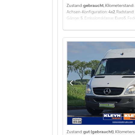
Zustand:
gebraucht
, Kilometerstand:
Achsen-Konfiguration:
4x2
, Radstand:
Gänge:
5
, Emissionsklasse:
Euro5
, Fe
mm
, Laderaumlänge:
1.650 mm
, Lade
Klimaanlage, Tempomat, Traktionskon
Optionen und Zubehör = - Beheizte Sp
Konfiguration: 4x2, Nutzlast: 767 kg,
gebremst: 1400 kg, Anhängerkupplung, 
Keiner, Elektrische Fensterheber, Ele
Motorleistung: 55 kW (74 Hp), Kraftsto
Starterbatterie, Seitenwand verkleidet
Sitzaufstellung: 1+1, Sitzbezug: Stoff
Allgemeine Informationen Türenzahl: 
Scheibenbremsen Achse 1: Reifen Profil
Profil rechts: 2 mm; Federung: Blatt
Wartung APK (Technische Hauptunters
durchschnittlich Optischer Zustand: 
Zustand:
gut (gebraucht)
, Kilometer