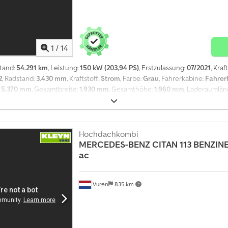
chhöhe (Holz) Telefonisch sind wir Montags - Freitags bis 20:00 Uhr und S
 Inzahlungnahme möglich!! !! !! -Irrtum und Zwischenverkauf vorbehalten!
1
/
14
stand:
54.291 km
, Leistung:
150 kW (203,94 PS)
, Erstzulassung:
07/2021
, Kraf
2
, Radstand:
3.430 mm
, Kraftstoff:
Strom
, Farbe:
Grau
, Fahrerkabine:
Fahrer
:
5.370 mm
, Gesamtbreite:
1.930 mm
, Gesamthöhe:
1.960 mm
, Laderaumlän
hr:
2021
, Ausstattung:
ABS, Apple CarPlay, Bluetooth, Klimaanlage, Naviga
alverriegelung, elektrisch verstellbarer Spiegel, elektrische Fensterhe
genlampe - Leichtmetallfelgen - Manuell - Radio/Kassette - Standard - S
 Eigengewicht: 2550 kg, Bruttogewicht: 3500 kg, Leichtmetallfelgen, Art der
Hochdachkombi
benwischer hinten, Einparkhilfe: Keiner, Getönte Scheiben, Elektrische Fen
MERCEDES-BENZ
CITAN 113 BENZIN
PS-Navigation, Farbe: Grau, Metallisch, Beleuchtungsart: Halogenlampe, Kli
ac
toff: elektrisch, Getriebeart: Automatic, Servolenkung, ABS, ASR, Starterbatt
r: Standard, Seitentüren: 1, Seitenfenster: 4, Verschluss hinten: Doppeltür
Vuren
835 km
, Sitzverstellung: Manuell, L3 66kwh 292 km wltp = Weitere Informationen = 
tion Reifenmaß: 245/55R17 Bremsen: Scheibenbremsen Federung: Spiralfe
ofil rechts: 5 mm Achse 2: Reifen Profil links: 5 mm; Reifen Profil rechts: 5 
tionell Höhe der Ladefläche: 55 cm Wartung APK (Technische Hauptunters
ustand: gut Schäden: keines Anzahl der Schlüssel: 2 Finanzielle Informati