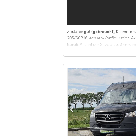
(bestelbus, 72 Monate); Fragen Sie 
Zustand:
gut (gebraucht)
, Kilometer
205/60R16
, Achsen-Konfiguration:
4x
Euro6
, Anzahl der Sitzplätze:
3
, Gesam
Laderaumbreite:
1.430 mm
, Laderau
Navigationssystem, Tempomat, Trakti
Weitere Optionen und Zubehör = Dcodp
Spurhalteassistent - Standard - Stoff
kg, Bruttogewicht: 2021 kg, Anhängel
Einzelkabine, Tempomat, Klimaanlage, 
Trennwand, Radio/Kassette, Carplay, 
Spurhalteassistent, Klimatisierung, Bl
Steuerkette, Getriebeart: Automatic,
Standard, Seitentüren: 1, Verschluss hi
BENZINE automaat ac EURO6 3-zits na
Informationen Türenzahl: 1 Kennzeic
Achse 1: Reifen Profil links: 2 mm; Rei
Zuladung: 657 kg zGG: 2.021 kg Funk