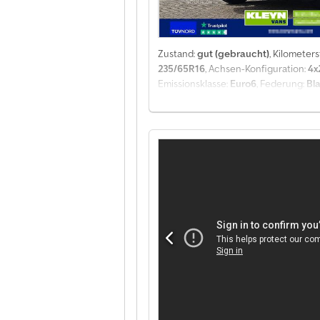
Technischer Zustand: gut Optischer Z
(bestelbus, 72 Monate); Fragen Sie 
Zustand:
gut (gebraucht)
, Kilometer
235/65R16
, Achsen-Konfiguration:
4x
Emissionsklasse:
Euro6
, Federung:
Bla
Laderaumlänge:
4.360 mm
, Laderaum
Sitzheizung, Tempomat, Traktionskon
Optionen und Zubehör = - Halogenlamp
Trennwand = Anmerkungen = Konfigurat
Anhängelast Mittelachse, gebremst: 20
Elektrische Fensterheber, Elektrisch
Spurhalteassistent, Klimatisierung, Sit
Antriebstechnik: Steuerkette, Getrieb
Seitenwand verkleidet, Tritt hinten, D
Sitzaufstellung: 1+1, Sitzbezug: Stof
Reifentyp: Ganzjahresreifen = Weiter
Achskonfiguration Reifenmaß: 235/65R
7 mm Achse 2: Reifen Profil links: 4 m
der Ladefläche: 61 cm Wartung APK (
Schäden: keines Anzahl der Schlüssel: