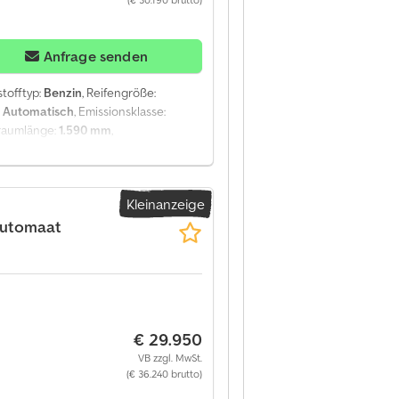
Anfrage senden
tstofftyp:
Benzin
, Reifengröße:
:
Automatisch
, Emissionsklasse:
eraumlänge:
1.590 mm
,
e CarPlay, Bluetooth, Klimaanlage,
lektrische Fensterheberregelung
, =
ssette - Rückfahrkamera -
Kleinanzeige
tzlast: 657 kg, Eigengewicht: 1364
ngerkupplung, Art der Kabine:
automaat
eber, Elektrische Spiegel,
ngsart: Halogenlampe,
zin, Euro: 6, Antriebstechnik:
 verkleidet, Dachgepäckträger:
bezug: Stoff, Sitzverstellung: Manuell,
€ 29.950
re Informationen = Allgemeine
nbremsen Federung: Spiralfederung
VB zzgl. MwSt.
hts: 5 mm Gewichte Leergewicht: 1.364 kg
(€ 36.240 brutto)
uchung): geprüft bis 05.2028 Zustand