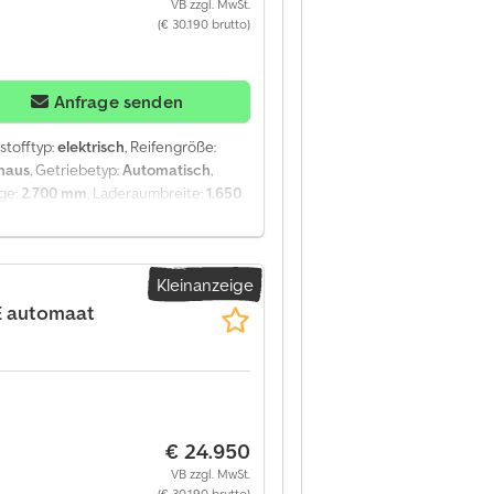
VB zzgl. MwSt.
amstags bis 16:00 Uhr erreichbar!!
(€ 30.190 brutto)
! -Alle Angaben ohne Gewähr
Anfrage senden
tstofftyp:
elektrisch
, Reifengröße:
haus
, Getriebetyp:
Automatisch
,
ge:
2.700 mm
, Laderaumbreite:
1.650
tionssystem, Sitzheizung,
berregelung
, = Weitere Optionen und
toff - Trennwand = Anmerkungen =
Kleinanzeige
 Kabine: Einzelkabine, Tempomat,
sterheber, Elektrische Spiegel,
E automaat
matisierung, Sitzheizung, Bluetooth,
erie, Aufbautyp: zusätzlich verlängert,
, Zentralverriegelung, Sitzplätze: 3,
Allgemeine Informationen Türenzahl: 1
derung Djdpfx Aezti I Ueatjck Achse
€ 24.950
mm Gewichte Leergewicht: 2.550 kg
uchung): geprüft bis 07.2027 Zustand
VB zzgl. MwSt.
onen Leasingpreis: 401 € im Monat
(€ 30.190 brutto)