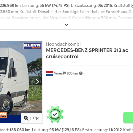
236.969 km
, Leistung:
55 kW (74,78 PS)
, Erstzulassung:
05/2015
, Kraftstofft
2.680 mm
, Kraftstoff:
Diesel
, Farbe:
Sonstige
, Fahrerkabine:
Fahrerhaus
, G
derung:
Sonstige
, Anzahl der Sitzplätze:
2
, Gesamtlänge:
4.500 mm
, Gesamtb
raumbreite:
1.500 mm
, Laderaumhöhe:
1.200 mm
, Baujahr:
2015
, Ausstattun
trolle, Zentralverriegelung, elektrisch verstellbarer Spiegel, elektris
iegel - Halogenlampe - Keiner - Manuell - Stoff - Trennwand Dodpfx Ajzt
 Eigengewicht: 1392 kg, Bruttogewicht: 2159 kg, Anhängelast, ungebremst: 7
Hochdachkombi
Art der Kabine: Einzelkabine, Tempomat, Klimaanlage, Anzahl Airbags: 1, S
MERCEDES-BENZ
SPRINTER 313 ac
ktrische Spiegel, Trennwand, Farbe: Violett, Metallisch, Beheizte Spiegel,
cruisecontrol
ff: Diesel, Euro: 5, Antriebstechnik: Steuerriemen, Getriebeart: Handschalte
, Dachgepäckträger: Keiner, Seitentüren: 1, Verschluss hinten: Doppeltür, Ze
Vuren
835 km
, Sitzverstellung: Manuell, Reserverad, Profil Reserverad: 2 %, Reifentyp: S
1 Farbe: Violett metallic Kennzeichen: VP-335-B Achskonfiguration Reifen
 links: 3 mm; Reifen Profil rechts: 3 mm; Federung: Spiralfederung Achse 2: 
federung Gewichte Leergewicht: 1.392 kg Zuladung: 767 kg zGG: 2.159 kg Fu
uchung): geprüft bis 09.2026 Zustand Allgemeiner Zustand: durchschnit
durchschnittlich Schäden: keines Anzahl der Schlüssel: 2
1
/
14
stand:
188.060 km
, Leistung:
95 kW (129,16 PS)
, Erstzulassung:
11/2012
, Kraft