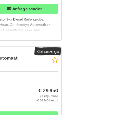
onen Leasingpreis: 401 € im Monat
Anfrage senden
tstofftyp:
Diesel
, Reifengröße:
rhaus
, Getriebetyp:
Automatisch
,
m
, Gesamthöhe:
2.640 mm
,
S, Bluetooth, Klimaanlage,
che Fensterheberregelung
, = Weitere
nt - Stoff - Toter-Winkel-Sensor -
Kleinanzeige
g, Anhängelast, ungebremst: 750 kg,
 2, Einparkhilfe: Vorderseite,
automaat
uchtungsart: Halogenlampe,
ftstoff: Diesel, Euro: 6,
zlich erhöht und verlängert,
alverriegelung, Sitzplätze: 2,
cruisecontrol camera org NL,
€ 29.950
l: 1 Kennzeichen: V-44-HRT
l links: 7 mm; Reifen Profil rechts:
VB zzgl. MwSt.
5 kg zGG: 3.500 kg Funktionell Höhe
(€ 36.240 brutto)
 Zustand: gut Optischer Zustand: gut
Monate); Fragen Sie nach weiteren