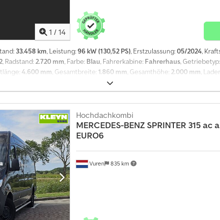
nach weiteren Informationen und Bedingungen
1
/
14
stand:
33.458 km
, Leistung:
96 kW (130,52 PS)
, Erstzulassung:
05/2024
, Kraf
2
, Radstand:
2.720 mm
, Farbe:
Blau
, Fahrerkabine:
Fahrerhaus
, Getriebetyp
tlänge:
4.600 mm
, Gesamtbreite:
1.860 mm
, Gesamthöhe:
2.000 mm
, Lad
mhöhe:
1.250 mm
, Baujahr:
2024
, Ausstattung:
ABS, Anhängerkupplung, Appl
onskontrolle, Zentralverriegelung, elektrisch verstellbarer Spiegel, e
fozti I Ijx Aatek - Beheizte Spiegel - Halogenlampe - Manuell - Radio/Ka
 - Toter-Winkel-Sensor - Trennwand = Anmerkungen = Konfiguration: 4x2, Nu
Hochdachkombi
ast, ungebremst: 730 kg, Anhängelast Mittelachse, gebremst: 1500 kg, Anhä
MERCEDES-BENZ
SPRINTER 315 ac 
Anzahl Airbags: 6, Einparkhilfe: Vorder-und Rückseite, Elektrische Fensterh
EURO6
GPS-Navigation, Farbe: Blau, Beheizte Spiegel, Rückfahrkamera, Beleuchtu
uetooth, Toter-Winkel-Sensor, Motorleistung: 96 kW (129 Hp), Kraftstoff: Ben
Vuren
835 km
 Servolenkung, ABS, ASR, Starterbatterie, Aufbautyp: Standard, Seitenwand
nten: Doppeltür, Zentralverriegelung, Sitzplätze: 3, Sitzaufstellung: 1+2, Sitz
vi carplay cruisecontrol org NL camera, Reifentyp: Sommerreifen = Weite
hen: V-50-FLV Achskonfiguration Reifenmaß: 205/60R16 Bremsen: Scheibe
fen Profil rechts: 4 mm Achse 2: Reifen Profil links: 5 mm; Reifen Profil rec
tionell Höhe der Ladefläche: 60 cm Wartung APK (Technische Hauptunters