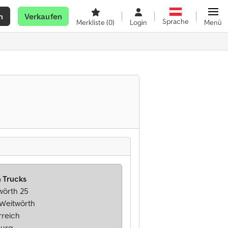
n
Verkaufen
Sprache
Merkliste
(0)
Login
Menü
 Trucks
wörth 25
 Weitwörth
rreich
burg