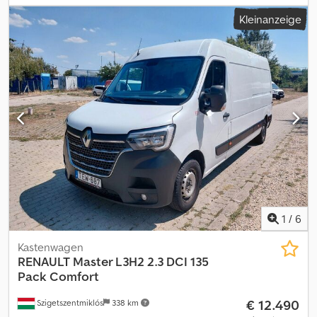
Euro6
, Anzahl der Vorbesitzer:
1
, Ausstattung:
ABS, Airbag,
Kleinanzeige
Elektronisches Stabilitätsprogramm (ESP)
, Reines Wohnmobil
mit Markise und Anhängerkupplung. Cedpfx Ahezrwx Sogerf
Einwandfreier Zustand, wie neu.
1
/
6
Kastenwagen
RENAULT
Master L3H2 2.3 DCI 135
Pack Comfort
€ 12.490
Szigetszentmiklós
338 km