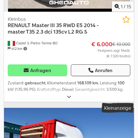
1
/
15
Kleinbus
RENAULT
Master III 35 RWD E5 2014 -
master T35 2.3 dci 135cv L2 RG S
€ 6.000
Castel S. Pietro Terme BO
€ 10.000
412 km
Festpreis zzgl. MwSt.
(€ 7.320 brutto)
Anfragen
Anrufen
Zustand:
gebraucht
, Kilometerstand:
168.109 km
, Leistung:
100
kW (135,96 PS)
, Kraftstofftyp:
Diesel
, Gesamtgewicht:
3.500 kg
,
maximales Ladegewicht:
900 kg
, Erstzulassung:
03/2016
,
Emissionsklasse:
Euro5
, Anzahl der Sitzplätze:
3
, Ausstattung:
ABS,
Kleinanzeige
Servolenkung
, Für Informationen Codpfxjwyya Rj Ahgerf