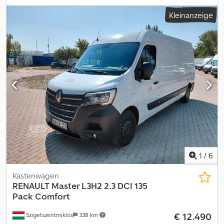
Weiß
, Getriebetyp:
mechanisch
, Emissionsklasse:
Euro6
, Anzahl
Kleinanzeige
der Sitzplätze:
7
, Laderaumlänge:
3.200 mm
, Laderaumbreite:
2.100 mm
, Baujahr:
2020
, Ausstattung:
ABS, Elektronisches
Stabilitätsprogramm (ESP), Klimaanlage, Zentralverriegelung
,
Bitte kontaktieren Sie uns auch über WhatsApp/Viber. E-Mail:
Crsdpozr S Riofx Ahgsf Dieses Fahrzeug stammt aus unserem
Langzeitfuhrpark und verfügt über eine vollständige
Servicehistorie. Ausstattung: Geschwindigkeitsregelanlage,
Klimaanlage, Bluetooth-Multimediasystem, elektrische Spiegel
und Fenster usw.
1
/
6
Kastenwagen
RENAULT
Master L3H2 2.3 DCI 135
Pack Comfort
€ 12.490
Szigetszentmiklós
338 km