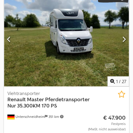
1
/
27
Viehtransporter
Renault Master
Pferdetransporter
Nur 35.300KM 170 PS
€ 47.900
Unterschneidheim
351 km
Festpreis
(MwSt. nicht ausweisbar)