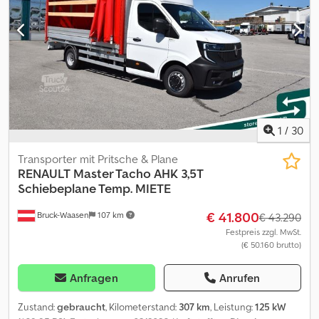
1
/
30
Transporter mit Pritsche & Plane
RENAULT
Master Tacho AHK 3,5T
Schiebeplane Temp. MIETE
€ 41.800
Bruck-Waasen
107 km
€ 43.290
Festpreis zzgl. MwSt.
(€ 50.160 brutto)
Anfragen
Anrufen
Zustand:
gebraucht
, Kilometerstand:
307 km
, Leistung:
125 kW