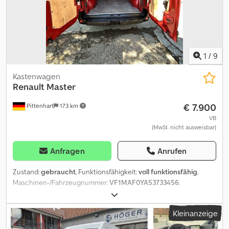
1
/
9
Kastenwagen
Renault
Master
€ 7.900
Pittenhart
173 km
VB
(MwSt. nicht ausweisbar)
Anfragen
Anrufen
Zustand:
gebraucht
, Funktionsfähigkeit:
voll funktionsfähig
,
Maschinen-/Fahrzeugnummer:
VF1MAF0YA53733456
,
Kilometerstand:
167.656 km
, Leistung:
100 kW (135,96 PS)
,
Erstzulassung:
11/2015
, Kraftstofftyp:
Diesel
, Leergewicht:
1.922 kg
,
Kleinanzeige
Achsen-Konfiguration:
2 Achsen
, nächste Prüfung (TÜV):
03/2028
,
Farbe:
Rot
, Getriebetyp:
mechanisch
, Emissionsklasse:
Euro4
,