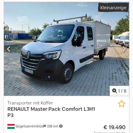
mm
, Gesamtbreite:
2.350 mm
, Baujahr:
2017
, RENAULT MASTER 2.3
Kleinanzeige
92 kW 125 PS EURO 5B, fest aufgebauter Kastenaufbau – Baujahr
2017 – Kilometerstand 172.164 – Innenlänge 3280 mm –
Innenbreite 2020 mm – Höhe der Seitenwände 400 mm – Nutzlast
1650 kg – ABS – Klimaanlage – Elektrische Fensterheber –
Gepäckablage – Zentralverriegelung – Für weitere Informationen
kontaktieren Sie bitte Davide unter 3356514297. Credpfx Ahozr Rc
Dogsf
1
/
8
Transporter mit Koffer
RENAULT
Master Pack Comfort L3H1
P3
€ 19.490
Szigetszentmiklós
338 km