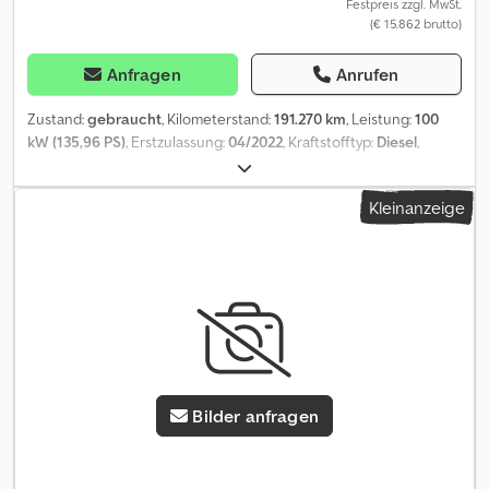
Festpreis zzgl. MwSt.
(€ 15.862 brutto)
Anfragen
Anrufen
Zustand:
gebraucht
, Kilometerstand:
191.270 km
, Leistung:
100
kW (135,96 PS)
, Erstzulassung:
04/2022
, Kraftstofftyp:
Diesel
,
Gesamtgewicht:
3.500 kg
, nächste Prüfung (TÜV):
04/2028
, Farbe:
Weiß
, Getriebetyp:
mechanisch
, Emissionsklasse:
Euro6
, Anzahl
Kleinanzeige
der Sitzplätze:
3
, Laderaumlänge:
3.715 mm
, Laderaumbreite:
1.765
mm
, Laderaumhöhe:
1.917 mm
, Baujahr:
2022
, Ausstattung:
ABS,
Elektronisches Stabilitätsprogramm (ESP), Klimaanlage,
Zentralverriegelung
, Bitte kontaktieren Sie uns auch über
WhatsApp/Viber. E-Mail: Das Fahrzeug stammt aus unserer
eigenen Flotte und verfügt über eine vollständig
nachvollziehbare Wartungshistorie. Zur Hauptausstattung
gehören: Bluetooth, Multimediasystem, Multifunktionslenkrad,
elektrische Spiegel und Fenster, ABS, ESP, Einparkhilfe hinten
Bilder anfragen
usw. Sonderausstattung: Cjdpfxezr A A As Ahgsrf Einparkhilfe
hinten, Hecktüren mit Flügelausführung (Öffnungswinkel 270
Grad), Radvollabdeckungen, Reserverad in Fahrbereifung, Sitze im
Fahrerhaus: Beifahrersitzdoppelsitz, multifunktional mit