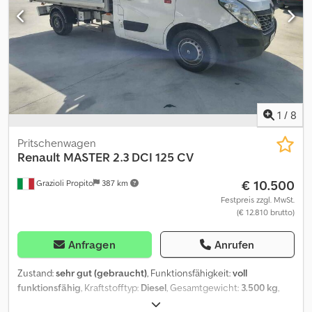
1
/
8
Pritschenwagen
Renault
MASTER 2.3 DCI 125 CV
€ 10.500
Grazioli Propito
387 km
Festpreis zzgl. MwSt.
(€ 12.810 brutto)
Anfragen
Anrufen
Zustand:
sehr gut (gebraucht)
, Funktionsfähigkeit:
voll
funktionsfähig
, Kraftstofftyp:
Diesel
, Gesamtgewicht:
3.500 kg
,
Achsen-Konfiguration:
4x2
, Federung:
Blatt
, Gesamtlänge:
5.924