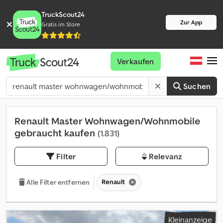
TruckScout24
Zur App
Gratis im Store
Verkaufen
Suchen
Renault Master Wohnwagen/Wohnmobile
gebraucht kaufen
(1.831)
Filter
Relevanz
Renault
Alle Filter entfernen
Kleinanzeige