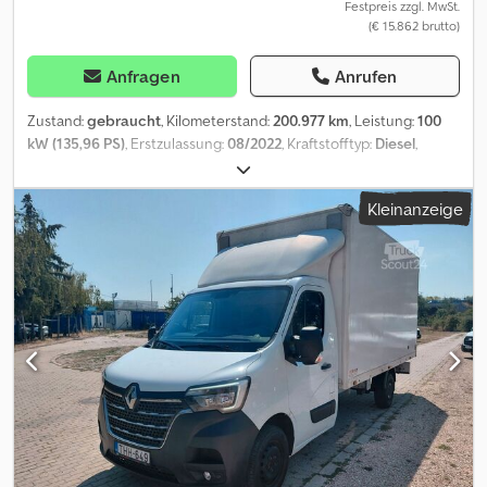
Festpreis zzgl. MwSt.
(€ 15.862 brutto)
Anfragen
Anrufen
Zustand:
gebraucht
, Kilometerstand:
200.977 km
, Leistung:
100
kW (135,96 PS)
, Erstzulassung:
08/2022
, Kraftstofftyp:
Diesel
,
Gesamtgewicht:
3.500 kg
, nächste Prüfung (TÜV):
04/2028
, Farbe:
Weiß
, Getriebetyp:
mechanisch
, Emissionsklasse:
Euro6
, Anzahl
Kleinanzeige
der Sitzplätze:
3
, Laderaumlänge:
3.695 mm
, Laderaumbreite:
1.770 mm
, Laderaumhöhe:
1.925 mm
, Baujahr:
2022
, Ausstattung:
ABS, Elektronisches Stabilitätsprogramm (ESP), Klimaanlage,
Zentralverriegelung
, Bitte kontaktieren Sie uns auch über
WhatsApp/Viber. E-Mail: Das Fahrzeug stammt aus unserer
eigenen Flotte und verfügt über eine vollständig
nachvollziehbare Wartungshistorie. Zur Hauptausstattung
gehören: Bluetooth, Multimediasystem, Multifunktionslenkrad,
elektrische Spiegel und Fenster, ABS, ESP, Einparkhilfe hinten
usw. Codpfozr S N Sex Ahgjrf Sonderausstattung: Einparkhilfe
hinten, Hecktüren mit Flügelausführung (Öffnungswinkel 270
Grad), Radvollabdeckungen, Reserverad in Fahrbereifung, Sitze im
Fahrerhaus: Beifahrersitzdoppelsitz, multifunktional mit