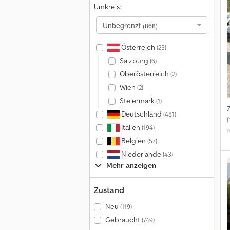
Umkreis:
k
Unbegrenzt
(868)
E
Österreich
(23)
Salzburg
(6)
Oberösterreich
(2)
Wien
(2)
z
Steiermark
(1)
Deutschland
(481)
(
e
Italien
(194)
Belgien
(57)
Niederlande
(43)
K
Mehr anzeigen
Zustand
Neu
(119)
Gebraucht
(749)