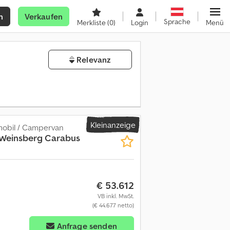
n
Verkaufen
Sprache
Merkliste
(0)
Login
Menü
Relevanz
Kleinanzeige
obil / Campervan
 Weinsberg Carabus
2
€ 53.612
VB inkl. MwSt.
(€ 44.677 netto)
Anfrage senden