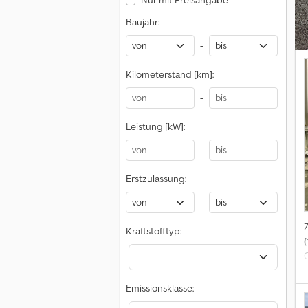
Nur mit Preisangabe
Baujahr:
-
e
Kilometerstand [km]:
-
Leistung [kW]:
z
-
P
Erstzulassung:
-
Kraftstofftyp:
(
Emissionsklasse: