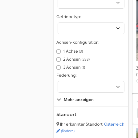
Getriebetyp:
Achsen-Konfiguration:
k
1 Achse
(3)
E
2 Achsen
(288)
3 Achsen
(1)
(
Federung:
w
Mehr anzeigen
Fiat Wohnwagen
Fiat Busse
Fiat Reisebus
Standort
Ihr erkannter Standort:
Österreich
(ändern)