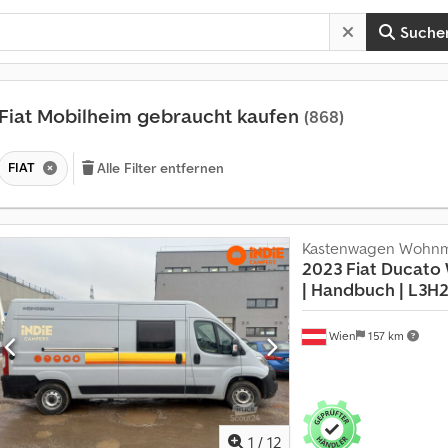
Suche
Fiat Mobilheim gebraucht kaufen
(868)
FIAT
Alle Filter entfernen
Kastenwagen Wohnm
2023 Fiat Ducato
|
Handbuch | L3H
Wien
157 km
1
/
12