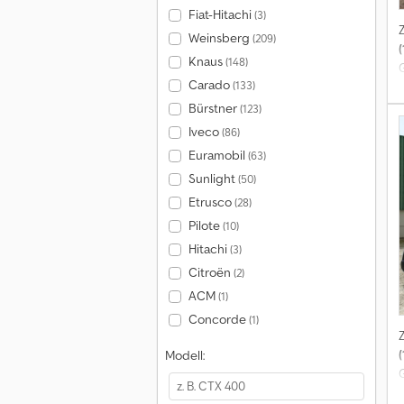
Fiat-Hitachi
(3)
Weinsberg
(209)
(
Knaus
(148)
Carado
(133)
Bürstner
(123)
Iveco
(86)
Euramobil
(63)
Sunlight
(50)
Etrusco
(28)
Pilote
(10)
Hitachi
(3)
Citroën
(2)
l
ACM
(1)
Concorde
(1)
Modell:
G
d