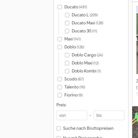
Ducato
(491)
Ducato L
(209)
Ducato Maxi
(128)
Ducato 30
(11)
Maxi
(141)
Doblo
(126)
Doblo Cargo
(24)
Doblo Maxi
(12)
Doblo Kombi
(1)
Scudo
(67)
Talento
(16)
(
Fiorino
(9)
Preis:
-
e
Suche nach Bruttopreisen