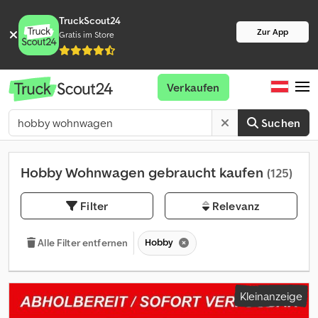
TruckScout24
Zur App
Gratis im Store
Verkaufen
Suchen
Hobby Wohnwagen gebraucht kaufen
(125)
Filter
Relevanz
Hobby
Alle Filter entfernen
Kleinanzeige