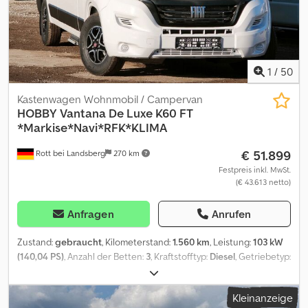
Wohnwagen ist sehr geräumig und bietet sehr viel Stauraum
selten benutzt. aus Zeitmangel zu verkaufen
1
/
50
Kastenwagen Wohnmobil / Campervan
HOBBY
Vantana De Luxe K60 FT
*Markise*Navi*RFK*KLIMA
€ 51.899
Rott bei Landsberg
270 km
Festpreis inkl. MwSt.
(€ 43.613 netto)
Anfragen
Anrufen
Zustand:
gebraucht
, Kilometerstand:
1.560 km
, Leistung:
103 kW
(140,04 PS)
, Anzahl der Betten:
3
, Kraftstofftyp:
Diesel
, Getriebetyp:
mechanisch
, Farbe:
Weiß
, Erstzulassung:
02/2026
, Gesamtlänge:
5.985 mm
, Gesamtbreite:
2.050 mm
, Gesamthöhe:
2.670 mm
,
Kleinanzeige
Achsen-Konfiguration:
2 Achsen
, Emissionsklasse:
Euro6
,