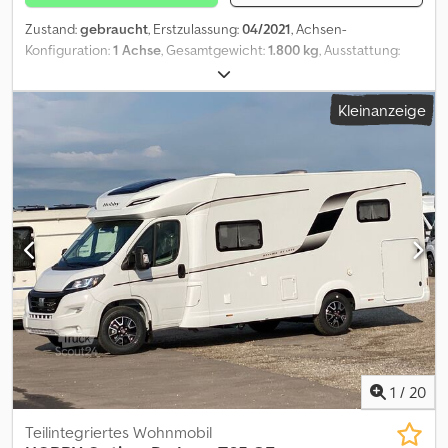
Zustand:
gebraucht
, Erstzulassung:
04/2021
, Achsen-
Konfiguration:
1 Achse
, Gesamtgewicht:
1.800 kg
, Ausstattung:
Unfallfahrzeug
, Hobby De Luxe 490 KMF Technische Daten:
Djdozd Nlzjpfx Acieck * Fahrzeugzustand: Gebrauchtfahrzeug,
Kleinanzeige
Beschädigt * Kategorie: Wohnwagen * Fahrzeugnummer: 6003 *
Erstzulassung: 04/2021 * Zulässiges Gesamtgewicht: 1.800 kg * HU:
07/2025 * Farbe: Weiß * Achsen: 1 * Länge: 6.885 mm * Breite:
2.300 mm * Höhe: 2.638 mm * Gewicht: 1.299 kg Finanzierung
möglich! Das Fahrzeug/Objekt weist einen, bezogen auf das Alter
und die Nutzung, üblichen Gesamtzustand auf. Unfallschaden,
Funktionsüberprüfung der Anbauteile nicht durchgeführt,
Bastlerfahrzeug ohne Garantie & Gewährleistung. Der Verkauf
unterliegt der Differenzbesteuerung gem. § 25a UStG
(Gebrauchtgegenstände/Sonderreglung). Ein gesonderter
Ausweis der Umsatzsteuer für gebrauchte und
wiederaufbereitete Gegenstände ist nicht zulässig. Abbildungen
müssen nicht der Standard-Ausstattung entsprechen,
technische Änderungen (z.B. Reifengrößen) vorbehalten.
1
/
20
Teilintegriertes Wohnmobil