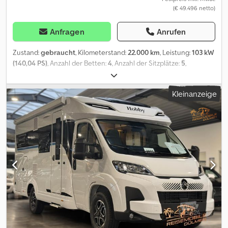
(€ 49.496 netto)
Anfragen
Anrufen
Zustand:
gebraucht
, Kilometerstand:
22.000 km
, Leistung:
103 kW
(140,04 PS)
, Anzahl der Betten:
4
, Anzahl der Sitzplätze:
5
,
Kraftstofftyp:
Diesel
, Getriebetyp:
mechanisch
, Farbe:
Weiß
,
Erstzulassung:
06/2024
, Gesamtlänge:
7.190 mm
, Gesamtbreite:
Kleinanzeige
2.330 mm
, Gesamthöhe:
3.030 mm
, Achsen-Konfiguration:
2
Achsen
, Emissionsklasse:
Euro6
, Gesamtgewicht:
3.500 kg
,
Leergewicht:
3.078 kg
, Radstand:
380 mm
, Ausstattung:
Bordküche
, Der Hobby Optima Ontour A70 GFM auf Basis eines
CITROËN Jumper 2,2 l (BlueHDi 140, Euro 6d-FINAL, 2.179 ccm, 103
kW / 140 PS, mit Start- / Stopp-Technologie) überzeugt mit seinem
klassischen Alkovenkonzept, einer familienfreundlichen
Raumaufteilung und großzügigen Platzverhältnissen auf ca. 7,20
m Länge. Das Reisemobil bietet ein komfortables französisches
Bett im Heck, ein großzügiges Alkoven-Doppelbett sowie eine
praktische Face-to-Face-Sitzgruppe, die bei Bedarf zu einem
weiteren Schlafplatz umgebaut werden kann. Ergänzt wird das
Wohnkonzept durch eine funktionale Küche, ein komfortables