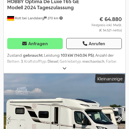
HOBBY
Optima De Luxe T65 GE
Modell 2024 Tageszulassung
€ 64.880
Rott bei Landsberg
270 km
Festpreis inkl. MwSt.
(€ 54.521 netto)
Anfragen
Anrufen
Zustand:
gebraucht
, Leistung:
103 kW (140,04 PS)
, Anzahl der
Betten:
3
, Kraftstofftyp:
Diesel
, Getriebetyp:
mechanisch
, Farbe:
Weiß
, Erstzulassung:
02/2026
, Gesamtlänge:
7.150 mm
,
Gesamtbreite:
2.330 mm
, Gesamthöhe:
2.890 mm
, Achsen-
Kleinanzeige
Konfiguration:
2 Achsen
, Emissionsklasse:
Euro6
, Gesamtgewicht:
3.500 kg
, Baujahr:
2024
, Ausstattung:
ABS, Elektronisches
Stabilitätsprogramm (ESP), Gebrauchtwagengarantie,
Klimaanlage, Navigationssystem, Rußfilter, Standheizung,
Toilette, Zentralverriegelung
, Tageszulassung 20.02.2026
unbenutzt Motorisierung * FIAT Ducato 2,2 l - 140 Multijet, Euro
6d-FINAL, 184 ccm * 103 kW / 140 PS, mit Start- / Stopp-
Technologie und ECO-Pack Chassis * FIAT Tiefrahmen-Chassis
Light, 3.500 kg Felgen * Leichtmetallfelgen 16", Original FIAT