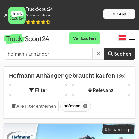
TruckScout24
Zur App
Gratis im Store
Verkaufen
Suchen
Hofmann Anhänger gebraucht kaufen
(36)
Filter
Relevanz
Hofmann
Alle Filter entfernen
Kleinanzeige