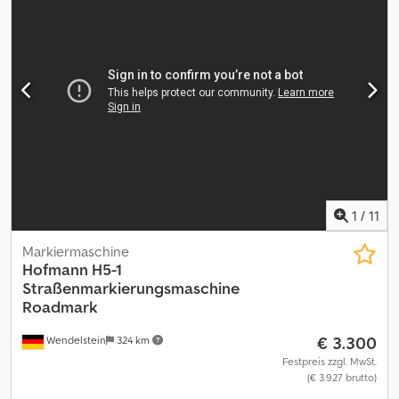
Fahrzeuge per Email erhalten – melden Sie sich bei unserem
NEWSLETTER an! Irrtümer und Schreibfehler möglich,
Zwischenverkauf vorbehalten!
1
/
11
Markiermaschine
Hofmann
H5-1
Straßenmarkierungsmaschine
Roadmark
€ 3.300
Wendelstein
324 km
Festpreis zzgl. MwSt.
(€ 3.927 brutto)