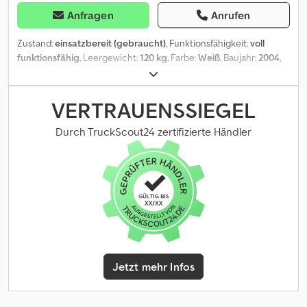
Anfragen
Anrufen
Zustand:
einsatzbereit (gebraucht)
, Funktionsfähigkeit:
voll
funktionsfähig
, Leergewicht:
120 kg
, Farbe:
Weiß
, Baujahr:
2004
,
Markiermaschine: + Hofmann + H5-1 + Baujahr 2004 + 120kg +
Honda GX160 Motor 5.5PS Chsdpfxswift Is Ahyoa + aus
kommunalem Bestand Alle neu eingestellten Fahrzeuge per Email
VERTRAUENSSIEGEL
erhalten – melden Sie sich bei unserem NEWSLETTER an!
Irrtümer und Schreibfehler möglich, Zwischenverkauf
Durch TruckScout24 zertifizierte Händler
vorbehalten!
Jetzt mehr Infos