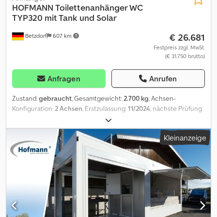
HOFMANN
Toilettenanhänger WC
TYP320 mit Tank und Solar
€ 26.681
Betzdorf
607 km
Festpreis zzgl. MwSt.
(€ 31.750 brutto)
Anfragen
Anrufen
Zustand:
gebraucht
, Gesamtgewicht:
2.700 kg
, Achsen-
Konfiguration:
2 Achsen
, Erstzulassung:
11/2024
, nächste Prüfung
(TÜV):
11/2026
, Laderaumlänge:
3.200 mm
, Laderaumbreite:
2.200
mm
, Laderaumhöhe:
2.300 mm
, Sonderpreis Toilettenanhänger
Kleinanzeige
WC Anhänger TYP320 mit Tanksystemen und Solar Dieses Objekt
ist zwei mal verfügbar! Junge gebrauchte Fahrzeuge aus Miete
über ca. 6 Monate. Bitte 0481 für Anfragen nutzen. * Zul
Gesamtgewicht: 2700kg * Innenmaße: L/B/H 320 x 220 x 230 cm *
Stahlrahmen verzinkt * V-Deichsel * 2 Achsen * Qualitätsachse
der Firma ALKO * 4 Ausdrehstützen * Räder: 195/50R13C * Boden:
18mm Multiplexplatte Aufbau:* Wände 33 mm stark * 2
Eingangstüren mit Schloss in Rechter Seitenwand * 2 x