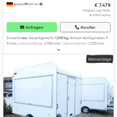
€ 7.479
Betzdorf
607 km
Festpreis zzgl. MwSt.
(€ 8.900 brutto)
Anfragen
Anrufen
Zustand:
neu
, Gesamtgewicht:
1.500 kg
, Achsen-Konfiguration:
1
Achse
, Laderaumlänge:
3.000 mm
, Laderaumbreite:
2.200 mm
,
Laderaumhöhe:
2.300 mm
, Verkaufsanhänger VH15302 leer
Hofmann Modell mit Aero Bug und Heck Bitte 0580 für Anfragen
Kleinanzeige
nutzen.* neues Modell mit rundem Bug und Heck sowie
schmalen Profilleisten * Elektrik 13-Polig, 12V *
Fahrzeugbeleuchtung der Marke Horpol in LED Ausführung, in
schwarzer Heckschürze verbaut * Zulässiges Gesamtgewicht
1500kg * Nutzlast ca. 805kg * Innenmaße L: 300cm, B: 220cm, H:
230cm * Gesamtlänge mit Deichsel ca. 480cm * Boden Trittfester
PVC Fußboden Csdeyk Rb Eepfx Ahyoha * Rahmen Tauchbad
feuerverzinkt * Reifen 195/50R13C * 100Km/h Zulassung *
Achsenhersteller AL-KO oder KNOTT * Anzahl der Achsen 1 *
Gebremste Achse * Stützrad serienmäßig * Auflaufbremse
mechanisch, mit Rückfahrautomatik * Buglaufrad