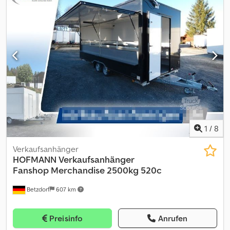
1
/
8
Verkaufsanhänger
HOFMANN
Verkaufsanhänger
Fanshop Merchandise 2500kg 520c
Betzdorf
607 km
Preisinfo
Anrufen