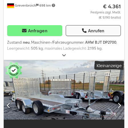
€ 4.361
Grevenbroich
698 km
Festpreis zzgl. MwSt.
(€ 5.190 brutto)
Anfragen
Anrufen
Zustand:
neu
, Maschinen-/Fahrzeugnummer:
AHW BJT DP2700
,
Leergewicht:
505 kg
, maximales Ladegewicht:
2.195 kg
,
Gesamtgewicht:
2.700 kg
, Laderaumlänge:
2.800 mm
,
Laderaumbreite:
1.300 mm
, sofort verfügbar für Bühnen oder
Kleinanzeige
Minibagger Transport \Maschinentransporter Cargo Digger Plant
2 280x130x15cm 2.700kg Modell LED Licht \Tandem Tieflader V
Fahrgestell - Auflaufgebremst - Bereifung 14" - Ladeflächenhöhe
38cm - Stahlmulde verzinkt mit Lochstahlboden, DIN Zurrbügel -
Schaufelablage montiert - Auffahrrampen Stahl klappbar
verschiebbar, Stützrad..... Jetzt Abholtermin vereinbaren unter
Telefon 02182 699 0 690 Montag bis Freitag Chjdpszm Rigsfx
Aptsa 07.26 \ 543-0110VERSION29002 \