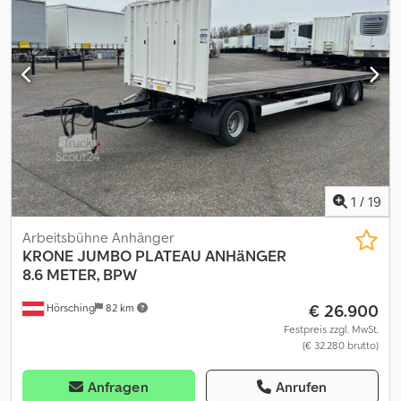
Auflaufgebremst - Bereifung 12" - Ladeflächenhöhe 38cm -
Stahlmulde verzinkt mit Lochstahlboden, DIN Zurrbügel -
Schaufelablage montiert - Laderampe volle breite Stahl klappbar
und Stützbügel mit Hebehilfe, Reserverad, Kugelkupplung
abschließbar, verstärktes Stützrad..... Verkauf rund um die Uhr über
unseren Onlineshop auf trailershop Verkauf telefonische
Bestellannahme : MO. - FR. 08. 00 - 12. 30 UHR & 14. 00 - 18. 00 UHR
Cjdpfszm Rd Rjx Aptjha oder rund um die Uhr über unseren
Onlineshop auf trailershop de Inhalt und Bilder unterliegen dem
Urheberrecht - Logos Markenschutz 07/26
1
/
19
Arbeitsbühne Anhänger
KRONE
JUMBO PLATEAU ANHäNGER
8.6 METER, BPW
€ 26.900
Hörsching
82 km
Festpreis zzgl. MwSt.
(€ 32.280 brutto)
Anfragen
Anrufen