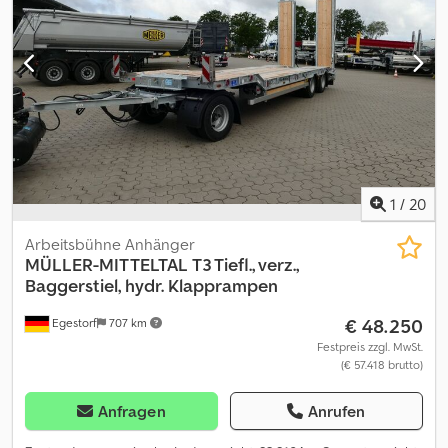
1
/
20
Arbeitsbühne Anhänger
MÜLLER-MITTELTAL
T3 Tiefl., verz.,
Baggerstiel, hydr. Klapprampen
€ 48.250
Egestorf
707 km
Festpreis zzgl. MwSt.
(€ 57.418 brutto)
Anfragen
Anrufen