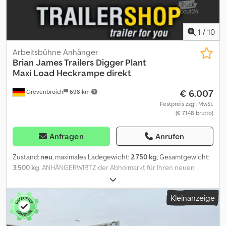
1
/
10
Arbeitsbühne Anhänger
Brian James Trailers
Digger Plant
Maxi Load Heckrampe direkt
€ 6.007
Grevenbroich
698 km
Festpreis zzgl. MwSt.
(€ 7.148 brutto)
Anfragen
Anrufen
Zustand:
neu
, maximales Ladegewicht:
2.750 kg
, Gesamtgewicht:
3.500 kg
, ANHÄNGERWIRTZ der Abholmarkt für Ihren neuen
Anhänger bietet starke Markenfabrikate günstiger und direkt !
über 800 Neuanhänger auf Lager über 130 gebrauchte Anhänger
Kleinanzeige
ständig im Angebot unverbindliches Beispiel: solange der Vorrat
reicht ! Maschinentransporter Cargo Digger Plant 543-3717-35-2-
12 370x170x15cm 3500kg Tandem Tieflader V Fahrgestell -