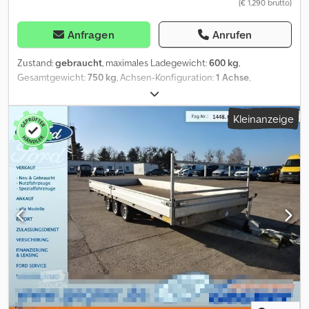
(€ 1.290 brutto)
Anfragen
Anrufen
Zustand:
gebraucht
, maximales Ladegewicht:
600 kg
,
Gesamtgewicht:
750 kg
, Achsen-Konfiguration:
1 Achse
,
Erstzulassung:
04/2025
, Laderaumlänge:
2.500 mm
,
Laderaumbreite:
1.260 mm
, Laderaumhöhe:
300 mm
,
Kleinanzeige
Gesamtbreite:
1.710 mm
, Gesamthöhe:
790 mm
, A47
GW265308578 Der Kastenanhänger besteht aus einer stabilen
Aluminiumkonstruktion Ruchfester Holzboden. Irrtümer und
Zwischenverkauf vorbehalten Codpfoy A A Snjx Aptjha