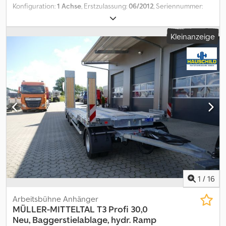
Konfiguration:
1 Achse
, Erstzulassung:
06/2012
, Seriennummer:
YGCD180XTC0018966 Anhänger Arbeitsbühne, hydraulischer
Radantrieb, Funktion über 230 V. Dieselmotoraggregat 4,4 kW
Kleinanzeige
Arbeitshöhe: 18,00 meter Plattformhöhe: 16,00 meter Seitliche
Reichweite: 10,9 meter Baujahr: 2010 Eigengewicht: 2.100 kg
Tragfähigkeit: 250 kg zulässige Personen auf der Arbeitsbühne: 2
Personen Cedozfdb Tspfx Apteha Änderungen, Zwischenverkauf
und Irrtümer sind ausdrücklich vorbehalten. Die Beschreibung
dient der allgemeinen Identifizierung des Fahrzeuges und stellt
keine Gewährleistung im kaufrechtlichen Sinne dar.
Ausschlaggebend ist die Beschreibung gemäß Kaufvertrag. Unser
Angebot ist generell ohne neue TÜV-Abnahme. Falls neue TÜV-
Abnahme erwünscht, unterbreiten wir Ihnen gerne ein Angebot
unserer Partnerwerkstätten! Fahrzeug kann mit Werbung
beklebt und/oder beschriftet sein. Es gelten unsere allgemeinen
Liefer- und Zahlungsbedingungen.
1
/
16
Arbeitsbühne Anhänger
MÜLLER-MITTELTAL
T3 Profi 30,0
Neu, Baggerstielablage, hydr. Ramp