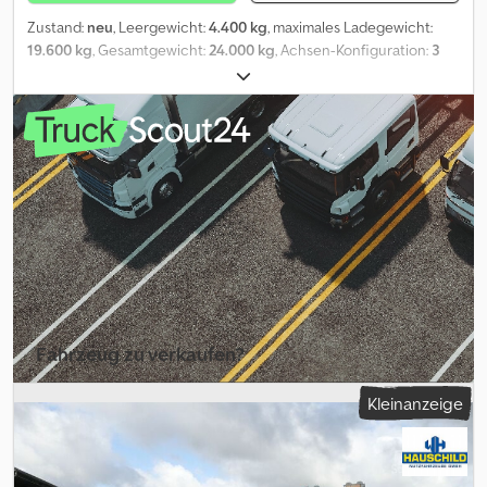
Zustand:
neu
, Leergewicht:
4.400 kg
, maximales Ladegewicht:
19.600 kg
, Gesamtgewicht:
24.000 kg
, Achsen-Konfiguration:
3
Achsen
, Laderaumlänge:
8.600 mm
, Federung:
Luft
, Reifengröße:
235/75 R17,5
, Radstand:
8.795 mm
, Ausstattung:
ABS
, | Krone AD
Jumbo Plateau Anhänger 3-Achsen Neu | Multilock-
Außenrahmen über die gesamte Länge | Luftfederung vorne und
hinten (Heben/Senken) | Drehgestell mit Kugellenkkranz,
wartungsarmer Drehkranz | 40 mm Zugöse | BPW-Achsen mit
Trommelbremse | Reserveradhalter | Abmessungen (L x B x H):
8.60 x 2.48 x 93 m | Stahlstirnwand 1.60m | Radstand: 8.795 mm |
Reifen 12-fach VA/HA: 235/75 R 17,5 | Irrtum, Eingabe und
Vorverkauf vorbehalten. Chsdpfxey H Ilze Aptja
Fahrzeug zu verkaufen?
Inserat erstellen
Kleinanzeige