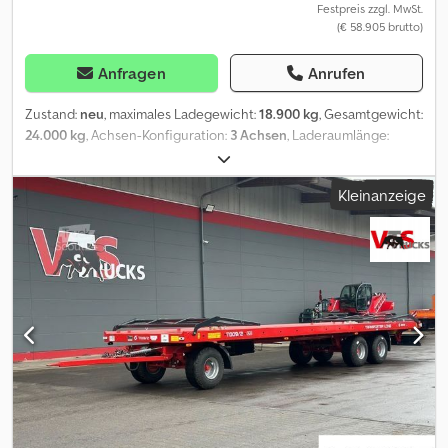
Festpreis zzgl. MwSt.
(€ 58.905 brutto)
Anfragen
Anrufen
Zustand:
neu
, maximales Ladegewicht:
18.900 kg
, Gesamtgewicht:
24.000 kg
, Achsen-Konfiguration:
3 Achsen
, Laderaumlänge:
7.000 mm
, Laderaumbreite:
2.480 mm
, Baujahr:
2026
, * TRA-Kombi
24,0: ----Bremse: * Wabco EBS-E (elektr. Bremssystem) *
Kleinanzeige
Notlöseeinrichtung für Federspeicherzylinder *
Trommelbremsen ----Federung: * Luftfederungmit man.
Absenkung hinten ----Achse: * 3 x 11 to. Gigant Achsen *
Mittelachse liftbar ----Zugschere: * pneumatisch absenkbare
Zugschere 2.100 mm lang mit 40 mm Zugoese &
Höhenverstelleinrichtung ----Elektrik / Beleuchtung: * LED-
schlußleuchten * 15- poilger Stromstecker * RDÜ (
Reifendrucküberwachungssystem ) ----Allgemeine Anbauteile: *
Werkzeugkasten aus gepulverten Stahlblech( B: 1.000 mm x H: 300
mm T: 450 mm ) * Ablagekasten für Containernetze aus
verzinktem Stahlblech ( B: 960 mm x H: 300 x T 450 mm ) *
seitlicher Anfahrschutz * Kunststoff-Viertelkotflügel mit