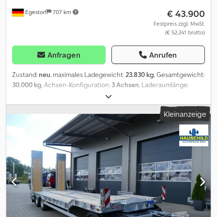
€ 43.900
Egestorf
707 km
Festpreis zzgl. MwSt.
(€ 52.241 brutto)
Anfragen
Anrufen
Zustand:
neu
, maximales Ladegewicht:
23.830 kg
, Gesamtgewicht:
30.000 kg
, Achsen-Konfiguration:
3 Achsen
, Laderaumlänge:
8.460 mm
, Laderaumbreite:
2.520 mm
, Baujahr:
2026
, * T3 Profil
30,0: * EBS Bremssystem * RDÜ Reifendrucküberwachung *
Kleinanzeige
Notlöseeinrichtung für Federspeicherzylinder *
Trommelbremsen * 3 x 11 to. BPW Eco Achsen * Parabelfedern *
mech. Achsausgleich hinten * seitlicher Anfahrschutz *
Schwenkstützen hinten am Fahrgestellrahmen * mech.
verstellbare Warntafelpakete vorne und hinten * VA geschl.
Kunststoffkotflügel sowie HA gerade verz. Stahlblechschürzen
jeweils mit Spritzschutz * Konturband seitlich sowie hinten
reflektiernd * Klappdeckel (feuerverzinkt) zum Werkzeugkasten
in der Drehgestell-Plattform * Multi Voltage Anlage * LED-
schlußleuchten * Rundumleuchte (abnehmbar) hinten *
Zugschere mit 40 mm Zugoese und Höheneinstellung über