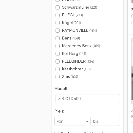
Schwarzmüller
(221)
FLIEGL
(213)
Kögel
(201)
FAYMONVILLE
(184)
Benz
(169)
S
Mercedes-Benz
(169)
Kel-Berg
(141)
FELDBINDER
(134)
Kässbohrer
(115)
Stas
(104)
Modell:
Preis:
-