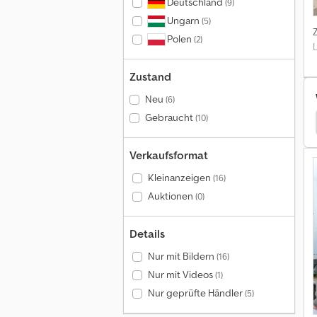
Deutschland
(9)
Ungarn
(5)
Polen
(2)
Zustand
Neu
(6)
Gebraucht
(10)
lomert Verkaufsanhänger
Fischer Verkaufsanhänger
Verkaufsformat
Kleinanzeigen
(16)
Auktionen
(0)
Details
Nur mit Bildern
(16)
Nur mit Videos
(1)
Nur geprüfte Händler
(5)