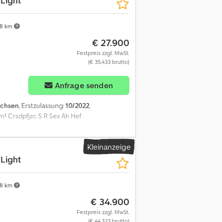
Light
8 km
€ 27.900
Festpreis zzgl. MwSt.
(€ 35.433 brutto)
Anfrage senden
Achsen
, Erstzulassung:
10/2022
,
³ Crsdpfjzc S R Sex Ah Hef
Kleinanzeige
Light
8 km
€ 34.900
Festpreis zzgl. MwSt.
(€ 44.323 brutto)