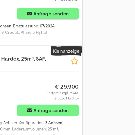
Anfrage senden
Achsen
, Erstzulassung:
07/2024
,
³ Credpfx Ahszc S Rlj Hof
Kleinanzeige
 Hardox, 25m³, SAF,
€ 29.900
Festpreis zzgl. MwSt.
(€ 35.581 brutto)
Anfrage senden
g
, Achsen-Konfiguration:
3 Achsen
,
70 mm
, Laderaumvolumen:
25 m³
,