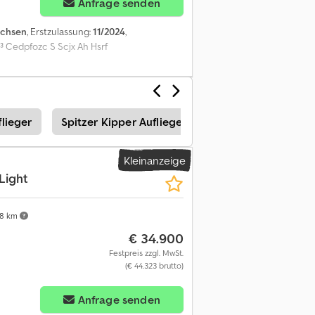
Anfrage senden
Achsen
, Erstzulassung:
11/2024
,
³ Cedpfozc S Scjx Ah Hsrf
flieger
Spitzer Kipper Auflieger
Stu Kipper Auflieg
Kleinanzeige
Light
8 km
€ 34.900
Festpreis zzgl. MwSt.
(€ 44.323 brutto)
Anfrage senden