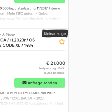
0.000 kg
, Erstzulassung:
11/2017
, Interne
ungen Mehr INFO unter: * Golec
ogubova (Polnisch, Russisch, Ukrainisch,
hr gebrauchtes Fahrzeug in Zahlung.
H Wir sprechen: Deutsch, English,
Kleinanzeige
e & Plane
A / 11.2023r / OŚ
/ CODE XL / 1484
€ 21.000
Festpreis zzgl. MwSt.
(€ 25.830 brutto)
Anfrage senden
 WILLKOMMEN FIRMA SMUSZKIEWICZ
UNG 11.2023 BAUJAHR 2023
CHEN ZUSTAND Ausstattung: -Multilock
ür die Fahrt -SAF-Achsen -