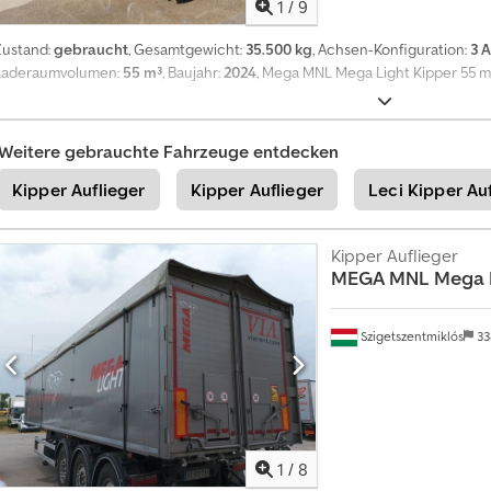
1
/
9
Zustand:
gebraucht
, Gesamtgewicht:
35.500 kg
, Achsen-Konfiguration:
3 
Laderaumvolumen:
55 m³
, Baujahr:
2024
, Mega MNL Mega Light Kipper 55 m
Weitere gebrauchte Fahrzeuge entdecken
Kipper Auflieger
Kipper Auflieger
Leci Kipper Au
Kipper Auflieger
MEGA
MNL Mega 
Szigetszentmiklós
33
1
/
8