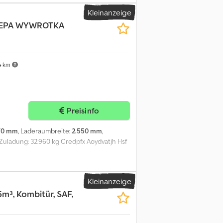
em Rahmen hinten über die gesamte Breite
Kleinanzeige
n Bodenplatte -Umlaufendes Planenband -
EPA WYWROTKA
T ZUM VERKÄUFER: CZAREK +48 883 017 300
rtugiesisch, Polnisch) SARA +48 883 017 330
utsch) MARTYNA +48 883 017 200 (spricht
rt abgewickelt, Bearbeitungszeit 1-2 Tage.
4 km
ANZIERUNGSABTEILUNG FINANZIERUNG +48
 360 360 IMPORTEUR SMUSZKIEWICZ, 62-
 Csdpszrwacofx Ah Horf
Preisinfo
70 mm
, Laderaumbreite:
2.550 mm
,
 Zuladung: 32.960 kg Credpfx Aoydvatjh Hsf
Kleinanzeige
5m³, Kombitür, SAF,