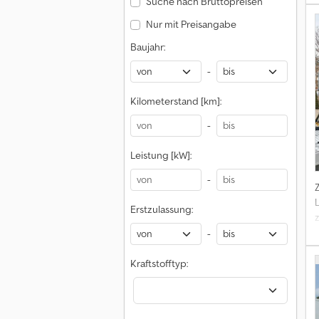
Suche nach Bruttopreisen
Nur mit Preisangabe
Baujahr:
-
Kilometerstand [km]:
-
Leistung [kW]:
-
Erstzulassung:
-
Kraftstofftyp: