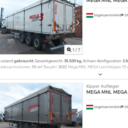
MEGA
MNL MEGA 
Szigetszentmiklós
33
1
/
7
Zustand:
gebraucht
, Gesamtgewicht:
35.500 kg
, Achsen-Konfiguration:
3 
Laderaumvolumen:
55 m³
, Baujahr:
2022
, Mega MNL, MEGA Leichtkipper 55 m
Kipper Auflieger
MEGA
MNL MEGA 
Szigetszentmiklós
33