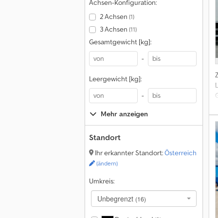
Achsen-Konfiguration:
2 Achsen
(1)
3 Achsen
(11)
Gesamtgewicht [kg]:
-
Leergewicht [kg]:
-
Mehr anzeigen
Standort
Ihr erkannter Standort:
Österreich
(ändern)
Umkreis:
Unbegrenzt
(16)