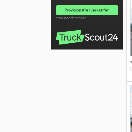
provisionsfrei verkaufen
*pro Inserat/Monat