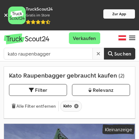
TruckScout24
Zur App
Gratis im Store
Verkaufen
Suchen
Kato Raupenbagger gebraucht kaufen
(2)
Filter
Relevanz
Kato
Alle Filter entfernen
Kleinanzeige