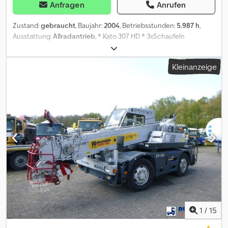
Anfragen
Anrufen
Zustand:
gebraucht
, Baujahr:
2004
, Betriebsstunden:
5.987 h
,
Ausstattung:
Allradantrieb
, * Kato 307 HD * 3xSchaufeln
Dwsdpfexzwdyex Abkoa * MADE in Japan * Einsatzgewicht 00 kg
* Isuzu 4 Zillinder Motor * Betriebstunden 5987 * Baujahr 2004 *
Kleinanzeige
Motor Pumpe Hydlaulik alles ok * Arbeitszeit von Mo bis Fr 07:30-
12:00 13:00-18:00, Samstag 07:30-17:00. * E-Mail: * Tel/ Whatsapp/
Viber: Alexandar Ilic * Tel/ Whatsapp/ Viber English: Mladen Ilic
1
/
15