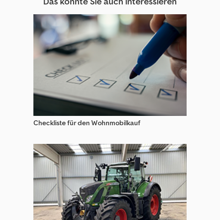
Das könnte Sie auch interessieren
Hitachi Raupenbagger
Hyundai Raupenbagger
Kato Asphaltfertiger
Kato Baumaschinen
Kobelco Kettenbagger
Komatsu Raupenbagger
Checkliste für den Wohnmobilkauf
Kubota Raupenbagger
Mecalac Kettenbagger
Mobilbagger
Neuson Raupenbagger
Raupenbagger