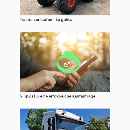
Schaeff Raupenbagger
Tadano Baumaschinen
Traktor verkaufen - So geht's
Takeuchi Kettenbagger
Takeuchi Raupenbagger
Terex Raupenbagger
Verachtert Kettenbagger
Wacker Raupenbagger
5 Tipps für eine erfolgreiche Kaufanfrage