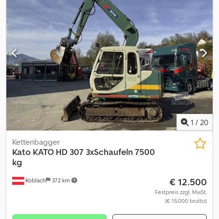
1
/
20
Kettenbagger
Kato
KATO HD 307 3xSchaufeln 7500
kg
€ 12.500
Koblach
372 km
Festpreis zzgl. MwSt.
(€ 15.000 brutto)