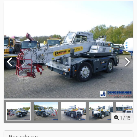
1
/
15
Basisdaten