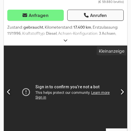
(€ 59.880 brutto)
Anfragen
Anrufen
Zustand:
gebraucht
, Kilometerstand:
17.400 km
, Erstzulassung:
11/1996
, Kraftstofftyp:
Diesel
, Achsen-Konfiguration:
3 Achsen
,
Getriebetyp:
Automatisch
, Baujahr:
1996
, Einsatzbereit 3.400h
Cjdpfx Anetwh Tfeksrf
Kleinanzeige