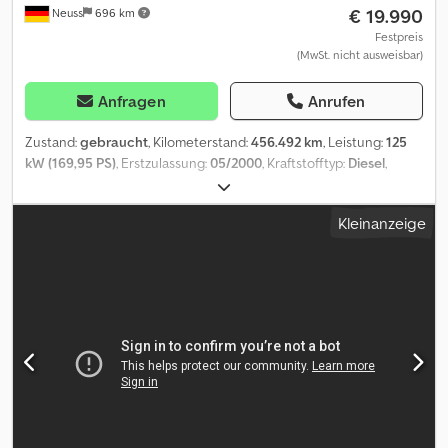
€ 19.990
Neuss
696 km
Festpreis
(MwSt. nicht ausweisbar)
Anfragen
Anrufen
Zustand:
gebraucht
, Kilometerstand:
456.492 km
, Leistung:
125
kW (169,95 PS)
, Erstzulassung:
05/2000
, Kraftstofftyp:
Diesel
,
Gesamtgewicht:
7.490 kg
, Farbe:
Grün
, Getriebetyp:
mechanisch
,
Anzahl der Sitzplätze:
2
, Ausstattung:
Kran
, * Fernbedienung * 28
Kleinanzeige
Meter Förderhöhe * Max Tragfähigkeit : 500Kg * Klaas aufbau *
Hatz Diesel Motor Crodsr A Adcepfx Ankef