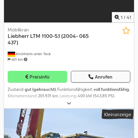
1
/
41
Mobilkran
Liebherr
LTM 1100-5.1 (2004- 065
437)
Kirchheim unter Teck
401 km
Preisinfo
Anrufen
Zustand:
gut (gebraucht)
, Funktionsfähigkeit:
voll funktionsfähig
,
Kilometerstand:
201.931 km
, Leistung:
400 kW (543,85 PS)
,
Getriebetyp:
Automatisch
, Kraftstofftyp:
Diesel
, Farbe:
Gelb
,
Gesamtgewicht:
60.000 kg
, Reifengröße:
445/95 R25
, Achsen-
Kleinanzeige
Konfiguration:
10x8
, Erstzulassung:
09/2004
, Emissionsklasse:
Euro3
, Baujahr:
2004
, Betriebsstunden:
17.202 h
,
Maschinen-/Fahrzeugnummer:
W095750004EL054xx
,
Ausstattung:
ABS, Allradantrieb, Differentialsperre, Kran
,