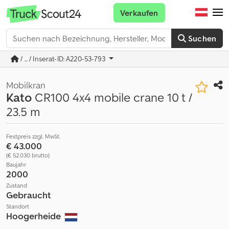
Verkaufen
Suchen
/ ... / Inserat-ID: A220-53-793
Mobilkran
Kato
CR100 4x4 mobile crane 10 t /
23.5 m
Festpreis zzgl. MwSt.
€ 43.000
(€ 52.030 brutto)
Baujahr
2000
Zustand
Gebraucht
Standort
Hoogerheide