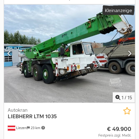
erhalten.
Kleinanzeige
1
/
15
Autokran
LIEBHERR
LTM 1035
€ 49.900
Liezen
23 km
Festpreis zzgl. MwSt.