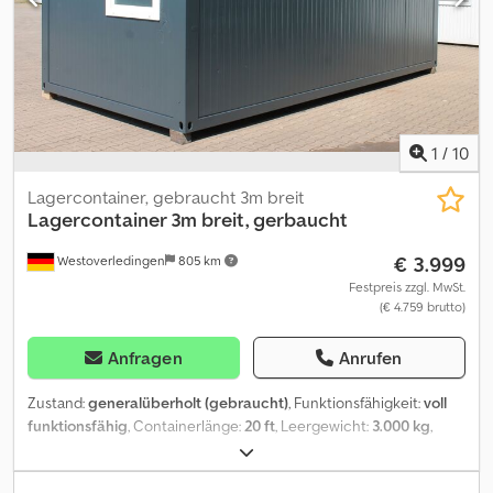
40HC...) und für jeden Bedarf. Ob als Lager, Bauprojekte,
logistische Lösungen oder Seetransport. Wir freuen uns auf Ihre
Kontaktaufnahme! NAUTEXA GmbH
1
/
10
Lagercontainer, gebraucht 3m breit
Lagercontainer 3m breit, gerbaucht
€ 3.999
Westoverledingen
805 km
Festpreis zzgl. MwSt.
(€ 4.759 brutto)
Anfragen
Anrufen
Zustand:
generalüberholt (gebraucht)
, Funktionsfähigkeit:
voll
funktionsfähig
, Containerlänge:
20 ft
, Leergewicht:
3.000 kg
,
Ausstattung:
Beleuchtung
, 20 ft. gebrauchte Bürocontainer 3m
breit mehrfach vorhanden. Dcedozrt Shopfx Aiksk Isolierung: