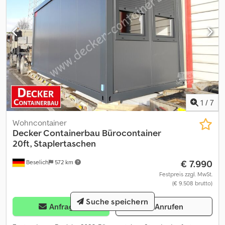
1
/
7
Wohncontainer
Decker Containerbau
Bürocontainer
20ft, Staplertaschen
€ 7.990
Beselich
572 km
Festpreis zzgl. MwSt.
(€ 9.508 brutto)
Suche speichern
Anfragen
Anrufen