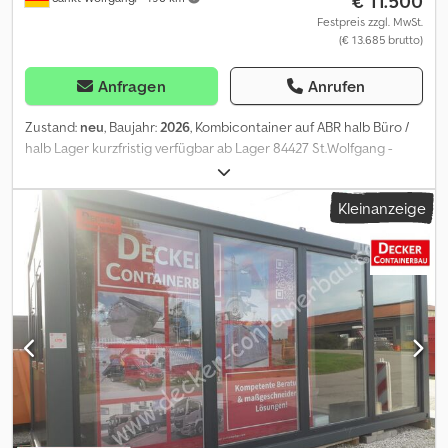
€ 11.500
Festpreis zzgl. MwSt.
(€ 13.685 brutto)
Anfragen
Anrufen
Zustand:
neu
, Baujahr:
2026
, Kombicontainer auf ABR halb Büro /
halb Lager kurzfristig verfügbar ab Lager 84427 St.Wolfgang -
optional auch mit Schutzgitter, Preis auf Anfrage Rauminnenhöhe
2.225 mm Außen: L/B/H 6.058 x 2.438 x 2.520 mm Abrollrahmen 180
Kleinanzeige
mm RAL 7016 Anthrazitgrau Rollen auswechselbar aus Kunststoff,
Querträger 2300mm - Ausführung in Paneelbauweise,
Paneelbreite 1145 mm - Grundrahmen aus 3 mm Stahlprofil ISO-
Containerecken geschweißt 8 mm, Maße nach ISO-Norm, -
Ecksäulen aus kalt gewalztem mind. 3mm starken Stahlprofil,
Innenseite mit Mineralwolle isoliert - Boden 100 mm Mineralwolle,
Dampfsperre PE Folie 0,2 mm, zementgebundenen Spanplatte D-
18 mm, 1,5 mm PVC Bodenbelag B1,Q1, R9, u-Wert: 0,34 W/m2K
Bodenbelastbarkeit: 2,5 kN/m2 - Dachrahmen: 3 mm kaltgeformtes,
verschweißtes Stahlprofil - Dach: verzinktes Flachblech 0,55 mm,
Mineralwolle 120 mm u-Wert: 0,36 W/m2K, Dampfsperre PE Folie
0,2 mm Entwässerung durch flexible Abläufe in den Ecksäulen