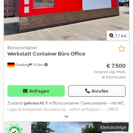
Sie uns jetzt – wir beraten Sie gerne! NAUTEXA GmbH – Ihr
Container-Partner
1
/
44
Bürocontainer
Werkstatt Container Büro Office
€ 7.500
Duisburg
712 km
Festpreis zzgl. MwSt.
(€ 8.925 brutto)
Anfragen
Anrufen
Zustand:
gebraucht
, 8 m Bürocontainer / Seecontainer – mit WC,
Lager & kompletter Ausstattung – sofort verfügbar! ----- PREIS:
7.500 € VB ab Dunkerque, Frankreich ----- KURZ & KNACKIG: ✅
Büro, WC & Lager in einem Container ✅ Voll ausgestattet:
Kleinanzeige
Heizung, Spüle, Starkstrom, Markise ✅ Sofort lieferbar – nur 2