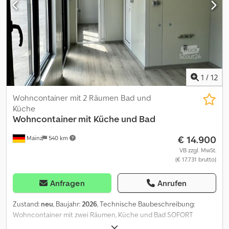
1
/
12
Wohncontainer mit 2 Räumen Bad und
Küche
Wohncontainer mit Küche und Bad
€ 14.900
Mainz
540 km
VB zzgl. MwSt.
(€ 17.731 brutto)
Anfragen
Anrufen
Zustand:
neu
, Baujahr:
2026
, Technische Baubeschreibung:
Wohncontainer mit zwei Räumen, Küche und Bad SOFORT
VERFÜGBAR Außenmaß: L/B: 800 x 240 cm; Außenhöhe: