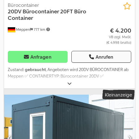
Bürocontainer
20DV Bürocontainer 20FT Büro
Container
€ 4.200
Meppen
777 km
VB zzgl. MwSt.
(€ 4.998 brutto)
Anfragen
Anrufen
Zustand:
gebraucht
, Angeboten wird 20DV BÜROCONTAINER ab
Meppen ✅ CONTAINERTYP: Bürocontainer 20DV ✅
AUSLIEFERUNGSZUSTAND: gebraucht, wind- und wasserdicht,
ohne Equipment Dcsdpfx Ajzq Dpbeiksk Container verfügt über
Kleinanzeige
Elektrik und Heizung, Eingangstür ist an der kurzen Seite. Laminat
kann verlegt werden. Originalbilder. ✅ ABMESSUNGEN LxBxH:
6058x 2990x 2800. ✅ TRANSPORT: Sie können uns Ihre PLZ
mitteilen, damit wir Ihnen ein kostenloses und unverbindliches
Angebot über Container inkl. Lieferung und falls notwendig auch
Abladen vom LKW erstellen. ✅VIELFALT: Ausserdem finden Sie bei
uns Seecontainer aller gängigen Größen (20DV, 40DV, 20HC,