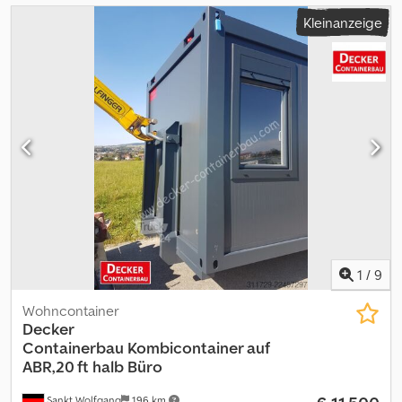
Kleinanzeige
1
/
9
Wohncontainer
Decker
Containerbau
Kombicontainer auf
ABR,20 ft halb Büro
Sankt Wolfgang
196 km