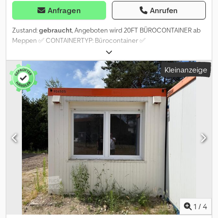
Anfragen
Anrufen
Zustand:
gebraucht
, Angeboten wird 20FT BÜROCONTAINER ab
Meppen ✅ CONTAINERTYP: Bürocontainer ✅
AUSLIEFERUNGSZUSTAND: gebraucht, dicht 1 Stk. Toilette 1 Stk.
Handwaschbecken 1 Stk. Küchenzeile Laminat kann verlegt
Kleinanzeige
werden (siehe Bilder). Container wird im gebrauchten Zustand
verkauft und kann Mängel, Verunreinigungen, Farbunterschiede,
Rost etc. aufweisen. Dcodpfszq Dp Ijx Aikjk ✅ ABMESSUNGEN
LxBxH: 6058x 2438x 2800, lichte Höhe 2500mm. ✅ TRANSPORT:
Sie können uns Ihre PLZ mitteilen, damit wir Ihnen ein
kostenloses und unverbindliches Angebot über Container inkl.
Lieferung und falls notwendig auch Abladen vom LKW erstellen.
✅VIELFALT: Ausserdem finden Sie bei uns Seecontainer aller
gängigen Größen (20DV, 40DV, 20HC, 40HC...) und für jeden
Bedarf. Ob als Lager, Bauprojekte, logistische Lösungen oder
Seetransport. Wir freuen uns auf Ihre Kontaktaufnahme!
NAUTEXA GmbH
1
/
4