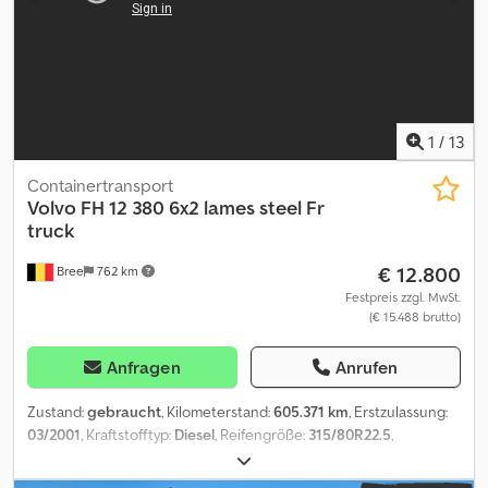
Zulassung Änderungen u. Irrtümer vorbehalten
1
/
13
Containertransport
Volvo
FH 12 380 6x2 lames steel Fr
truck
€ 12.800
Bree
762 km
Festpreis zzgl. MwSt.
(€ 15.488 brutto)
Anfragen
Anrufen
Zustand:
gebraucht
, Kilometerstand:
605.371 km
, Erstzulassung:
03/2001
, Kraftstofftyp:
Diesel
, Reifengröße:
315/80R22.5
,
Reifenzustand:
50 %
, Radstand:
4.800 mm
, Kraftstoff:
Diesel
,
Getriebetyp:
mechanisch
, Anzahl der Gänge:
16
, Emissionsklasse: