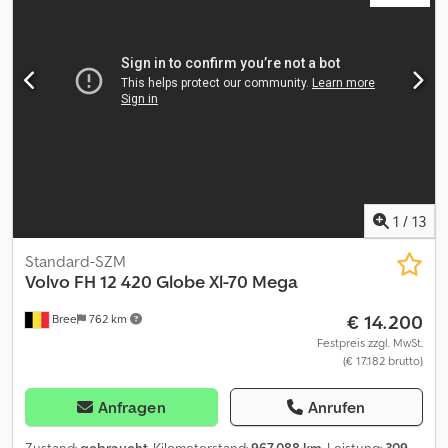
SCHALTGETRIEBE RADSTAND 4400 3 ACHSEN – 3. ACHSE LIFTBAR
UND LENKBAR REIFEN VORNE 315/80 + HINTEN 315/80
SCHEIBENBREMSEN VORDERACHSE MIT BLATTFEDERUNG,
HINTERRADLUFTFEDERUNG FERNKABINE MIT EINZELBETT
BORDWANDHÖHE 80+90 LADEFLÄCHENLÄNGE 620 BREITE 245
HYDRAULIKANLAGE FÜR ANHÄNGER Dcjdpfx Aheww Ihks Rok
KÜHLSCHRANK IN DER KABINE PNEUMATISCHE ABDECKPLANE
PREIS: 42.500+MwSt.
1
/
13
Standard-SZM
Volvo
FH 12 420 Globe Xl-70 Mega
€ 14.200
Bree
762 km
Festpreis zzgl. MwSt.
(€ 17.182 brutto)
Anfragen
Anrufen