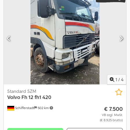
1
/
4
Standard SZM
Volvo Fh 12
fh1 420
€ 7.500
Schifferstadt
502 km
VB zzgl. MwSt.
(€ 8.925 brutto)