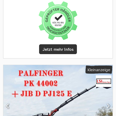
ABS, Differentialsperre, Klimaanlage, Nebelscheinwerfer,
elektrische Fensterheberregelung
, = Weitere Optionen und
Zubehör = - 1 Kraftstofftank - 1 Schlafplatz - Airbag - Armlehne
Dedjzrm Rqepfx Ah Reck - Federung hinten: Luft - Hohe
Schlafkabine - Offenes Dach - Schlafkabine - Sper -
Trommelbremsen - Vorderradaufhängung: Blatt = Weitere
Informationen = Reifen Profil: 50% Bremsen: Trommelbremsen
Vorderachse: Gelenkt; Federung: Blattfederung Hinterachse:
Doppelbereift; Differenzialsperre; Federung: Luftfederung
Jetzt mehr Infos
Technischer Zustand: sehr gut Optischer Zustand: sehr gut
Kleinanzeige