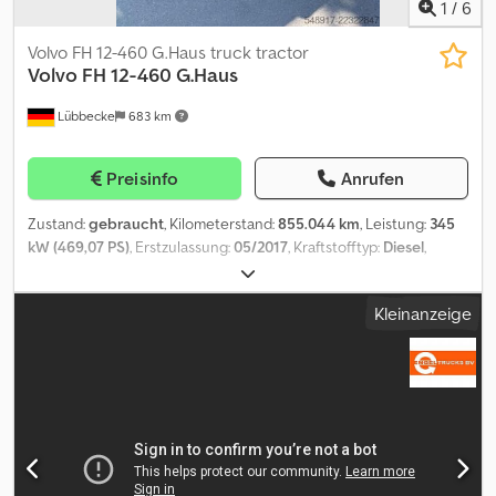
1
/
6
Volvo FH 12-460 G.Haus truck tractor
Volvo
FH 12-460 G.Haus
Lübbecke
683 km
Preisinfo
Anrufen
Zustand:
gebraucht
, Kilometerstand:
855.044 km
, Leistung:
345
kW (469,07 PS)
, Erstzulassung:
05/2017
, Kraftstofftyp:
Diesel
,
Reifengröße:
315/80R154
, Reifenzustand:
60 %
, Achsen-
Konfiguration:
4x2
, Kraftstoff:
Diesel
, Kraftstofftankvolumen:
750 l
,
Kleinanzeige
Farbe:
Blau
, Fahrerkabine:
Schlafkabine
, Getriebetyp:
Automatisch
, Emissionsklasse:
Euro6
, Federung:
Luft
,
Gesamtlänge:
5.890 mm
, Gesamtbreite:
2.520 mm
, Baujahr:
2017
,
Ausstattung:
ABS, AdBlue, Bordcomputer, Differentialsperre,
Klimaanlage, Kühlschrank, Nebelscheinwerfer,
Reifendrucküberwachung, Servolenkung, Sitzheizung, Spoiler,
Tempomat, Traktionskontrolle, Zentralverriegelung, elektrisch
verstellbarer Spiegel, elektrische Fensterheberregelung
, =