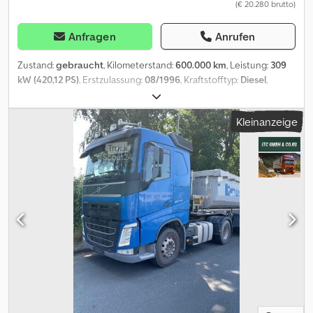
(€ 20.280 brutto)
Anfragen
Anrufen
Zustand:
gebraucht
, Kilometerstand:
600.000 km
, Leistung:
309
kW (420,12 PS)
, Erstzulassung:
08/1996
, Kraftstofftyp:
Diesel
,
Gesamtgewicht:
18.000 kg
, Achsen-Konfiguration:
2 Achsen
,
Farbe:
Gelb
, Getriebetyp:
mechanisch
, Emissionsklasse:
Euro2
,
Kleinanzeige
Baujahr:
1996
, Ausstattung:
ABS, Klimaanlage, Standheizung
,
VOLVO FH 12 420 4X2 Blatt Blatt Manual Dcodpfx Aowrvqpeh Rjk
Zustand: gut, sofort einsatzbereit ( Kilometer laut Tacho
225567km ungewiss ) Bereifung: 70-80%