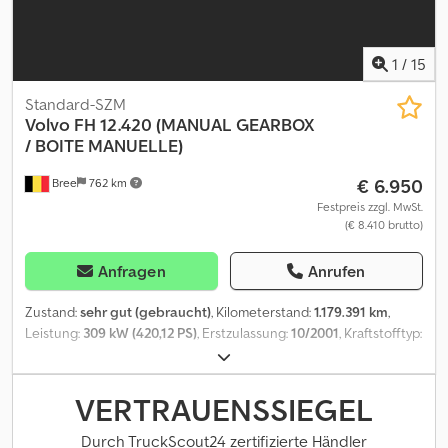
1
/
15
Standard-SZM
Volvo
FH 12.420 (MANUAL GEARBOX
/ BOITE MANUELLE)
€ 6.950
Bree
762 km
Festpreis zzgl. MwSt.
(€ 8.410 brutto)
Anfragen
Anrufen
Zustand:
sehr gut (gebraucht)
, Kilometerstand:
1.179.391 km
,
Leistung:
309 kW (420,12 PS)
, Erstzulassung:
10/2001
, Kraftstofftyp:
Diesel
, Reifenzustand:
50 %
, Achsen-Konfiguration:
4x2
, Kraftstoff:
Diesel
, Bremsen:
Motorbremsung
, Farbe:
Sonstige
, Fahrerkabine:
Schlafkabine
, Getriebetyp:
mechanisch
, Emissionsklasse:
Euro2
,
VERTRAUENSSIEGEL
Federung:
Blatt-Luft
, Gesamtlänge:
6.000 mm
, Gesamtbreite:
2.500 mm
, Gesamthöhe:
4.000 mm
, Baujahr:
2001
, Ausstattung:
Durch TruckScout24 zertifizierte Händler