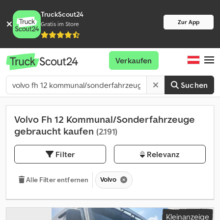
TruckScout24
Zur App
Gratis im Store
Verkaufen
Suchen
Volvo Fh 12 Kommunal/Sonderfahrzeuge
gebraucht kaufen
(2.191)
Filter
Relevanz
Volvo
Alle Filter entfernen
Kleinanzeige