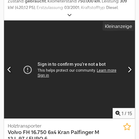
Zustand:
gebraucht
, Kilometerstand:
750.000 km
, Leistung:
309
kW (420,12 PS)
, Erstzulassung:
03/2001
, Kraftstofftyp:
Diesel
,
Gesamtgewicht:
26.000 kg
, Reifengröße:
315 / 80 R 22,5
, Achsen-
Konfiguration:
6x2
, Radstand:
5.200 mm
, Bremsen:
Intarder
, Farbe:
Kleinanzeige
Weiß
, Fahrerkabine:
Schlafkabine
, Getriebetyp:
mechanisch
,
Emissionsklasse:
Euro3
, Federung:
Blatt-Luft
, Gesamtlänge:
2.550
mm
, Gesamtbreite:
3.800 mm
, Laderaumlänge:
7.200 mm
,
Laderaumbreite:
2.450 mm
, Laderaumhöhe:
1.000 mm
,
Ausstattung:
ABS, Anhängerkupplung, Differentialsperre,
Kabine, Klimaanlage, Standheizung, Tempomat, geräuscharm
,
Fahrzeugstandort: Bovenden, Globetrotter, 1x Luftsitz, 1x Liege, E-
Spiegel, Spiegel beheizbar, E-Fenster links, E-Fenster rechts,
Klimaanlage, Sonnenblende, Tempomat, Standheizung, Schalter
12, ABS (Antiblockiersystem), Intarder, Tachograph,
Heben+Senken, Differentialsperre, blatt-,luft, letzte Achs liftbar,
AHK Luft+Licht, Lärmarm G1, 3-Achsen, Umweltplakette gelb
Radstand: 5200 mm ZUBEHÖRANGABEN OHNE GEWÄHR,
Änderungen, Zwischenverkauf und Irrtümer vorbehalten! - .
1
/
15
Dcsdpfsvhgxdex Ah Rsk
Holztransporter
Volvo
FH 16.750 6x4 Kran Palfinger M
12 L 97 / EURO 6