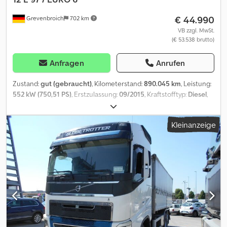
€ 44.990
Grevenbroich
702 km
VB zzgl. MwSt.
(€ 53.538 brutto)
Anfragen
Anrufen
Zustand:
gut (gebraucht)
, Kilometerstand:
890.045 km
, Leistung:
552 kW (750,51 PS)
, Erstzulassung:
09/2015
, Kraftstofftyp:
Diesel
,
Achsen-Konfiguration:
6x4
, Kraftstoff:
Diesel
, Fahrerkabine:
Schlafkabine
, Getriebetyp:
Automatisch
, Emissionsklasse:
Euro6
,
Kleinanzeige
Federung:
Luft
, Baujahr:
2015
, Ausstattung:
ABS, AdBlue,
Klimaanlage, Navigationssystem, Nebelscheinwerfer, Rußfilter,
Spoiler, Standheizung, Tempomat, Zentralverriegelung,
elektrisch verstellbarer Spiegel, elektrische
Fensterheberregelung
, = Weitere Optionen und Zubehör = -
Aluminium-Kraftstofftank - EPS - Fernbediente
Zentralverriegelung - Fernseher - Geschwindigkeitsbegrenzer -
Kipphydraulik - Kühlschrank - Luftfederung - Partikelfilter -
Radio/CD-Spieler - Schlafkabine - Seitentür -
Sonnenschutzklappe - Stabilitätskontrolle - Standheizung -