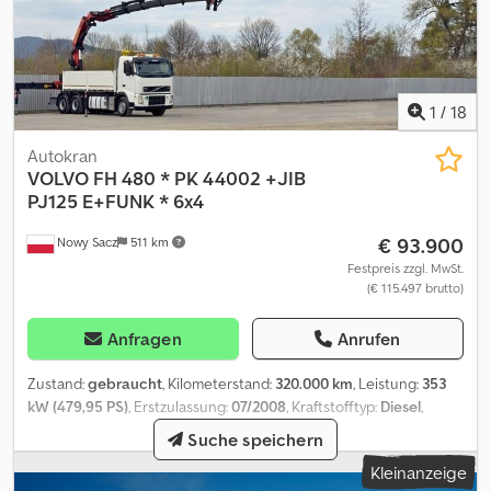
1
/
18
Autokran
VOLVO
FH 480 * PK 44002 +JIB
PJ125 E+FUNK * 6x4
€ 93.900
Nowy Sacz
511 km
Festpreis zzgl. MwSt.
(€ 115.497 brutto)
Anfragen
Anrufen
Zustand:
gebraucht
, Kilometerstand:
320.000 km
, Leistung:
353
kW (479,95 PS)
, Erstzulassung:
07/2008
, Kraftstofftyp:
Diesel
,
Gesamtgewicht:
26.000 kg
, Achsen-Konfiguration:
3 Achsen
,
Suche speichern
Bremsen:
Retarder
, Farbe:
Weiß
, Getriebetyp:
mechanisch
,
Kleinanzeige
Laderaumlänge:
5.200 mm
, Laderaumbreite:
2.500 mm
,