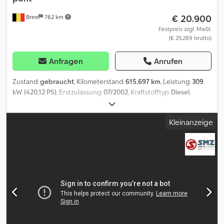
Besuchen Sie für unsere vollständige lager und information wire
€ 20.900
Bree
762 km
empfangen sie auf 130.000m2 land mit 20.000m2 lager und
werkstatt volausgestatett. Shau unsere video
Festpreis zzgl. MwSt.
(€ 25.289 brutto)
Anfragen
Anrufen
Zustand:
gebraucht
, Kilometerstand:
615.697 km
, Leistung:
309
kW (420,12 PS)
, Erstzulassung:
07/2002
, Kraftstofftyp:
Diesel
,
Reifengröße:
385/65R22,5
, Reifenzustand:
25 %
, Achsen-
Konfiguration:
6x4
, Radstand:
4.300 mm
, Kraftstoff:
Diesel
,
Kleinanzeige
Getriebetyp:
mechanisch
, Anzahl der Gänge:
16
, Emissionsklasse:
Euro2
, Federung:
Blatt
, Gesamtlänge:
7.000 mm
, Gesamthöhe:
3.700 mm
, Baujahr:
2002
, Ausstattung:
Klimaanlage
, = Weitere
Optionen und Zubehör = - Mechanischer Tachograph -
Radio/CD-Spieler - Sonnenschutzklappe Dcodpeux Ernofx Ah
Rok = Weitere Informationen = Technische Informationen
Motorhubraum: 12.130 cc Achskonfiguration Reifen Profil: 25%
Federung: Blattfederung Vorderachse: Reifenmaß: 385/65R22,5;
Gelenkt Hinterachse 1: Reifenmaß: 13R22,5 Hinterachse 2:
Reifenmaß: 13R22,5 Maße Höhe des Fifth Wheelers: 1,5 m Gewichte