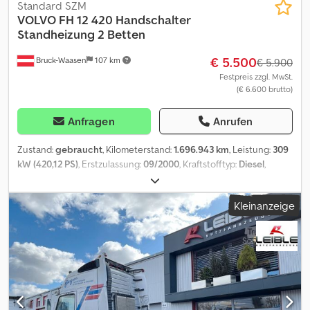
Standard SZM
VOLVO
FH 12 420 Handschalter
Standheizung 2 Betten
€ 5.500
Bruck-Waasen
107 km
€ 5.900
Festpreis zzgl. MwSt.
(€ 6.600 brutto)
Anfragen
Anrufen
Zustand:
gebraucht
, Kilometerstand:
1.696.943 km
, Leistung:
309
kW (420,12 PS)
, Erstzulassung:
09/2000
, Kraftstofftyp:
Diesel
,
Achsen-Konfiguration:
2 Achsen
, Farbe:
Blau
, Getriebetyp:
mechanisch
, Emissionsklasse:
Euro3
, Ausstattung:
ABS,
Kleinanzeige
Klimaanlage, Standheizung
, Volvo FH 12 420 Handschalter
Standheizung 2 Betten Bordcomputer Alles auf einen Blick ·
Erstzulassung: 01.09.2 · Motor: 420 PS/ 309 KW · Kilometerstand:
1.696.943 KM · Farbe: Blau · Euro-Norm: Euro 3 · Getriebe: Manuell ·
Reifen: Djdpfx Ahoy Nvt Eo Rjck 1.Achse: 315/70 R22,5 2.Achse:
315/70 R22,5 · Bemerkung: Sofort zur Verfügung
Sonderausstattung 420 PS, elektrischer Fahrersitz, Seitenfender
+ Dachspoiler in Wagenfarbe lackiert, Sonnenblende,