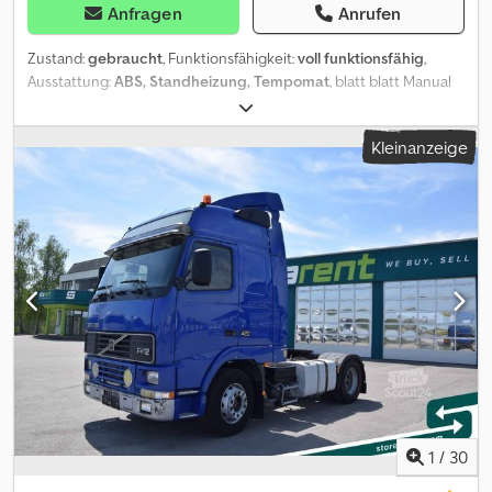
Anfragen
Anrufen
Zustand:
gebraucht
, Funktionsfähigkeit:
voll funktionsfähig
,
Ausstattung:
ABS, Standheizung, Tempomat
, blatt blatt Manual
Dcsdjwgxcwspfx Ah Rok
Kleinanzeige
1
/
30