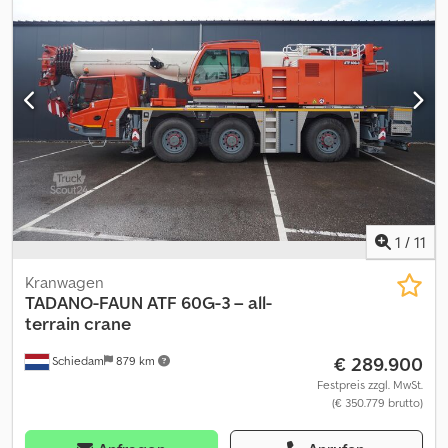
Alajck - Rückwärtsfahrkamera = Weitere Informationen =
Reifenmaß: 445/95 R 25 Vorderachse: Gelenkt; Reifen Profil links:
40%; Reifen Profil rechts: 40% Hinterachse: Gelenkt; Reifen Profil
links: 40%; Reifen Profil rechts: 40% Leergewicht: 27.150 kg zGG:
27.150 kg Hubkapazität: 30.000 kg Kran: Baujahr 2016 Schäden:
keines
1
/
11
Kranwagen
TADANO-FAUN
ATF 60G-3 – all-
terrain crane
€ 289.900
Schiedam
879 km
Festpreis zzgl. MwSt.
(€ 350.779 brutto)