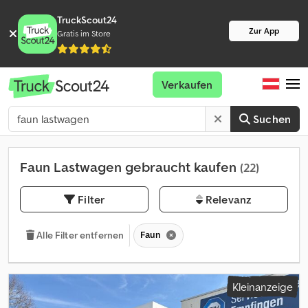
TruckScout24
Zur App
Gratis im Store
Verkaufen
Suchen
Faun Lastwagen gebraucht kaufen
(22)
Filter
Relevanz
Faun
Alle Filter entfernen
Kleinanzeige