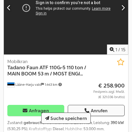
1
/
15
Mobilkran
Tadano Faun
ATF 110G-5 110 ton /
MAIN BOOM 53 m / MOST ENGI...
€ 258.900
Lääne-Harju vald
1.443 km
Festpreis zzgl. MwSt.
(€ 321.036 brutto)
Anfragen
Anrufen
Suche speichern
Zustand:
gebraucht
, Kilometerstand:
25.671 km
, Leistung:
390 kW
(530,25 PS)
, Kraftstofftyp:
Diesel
, Hubhöhe:
53.000 mm
,