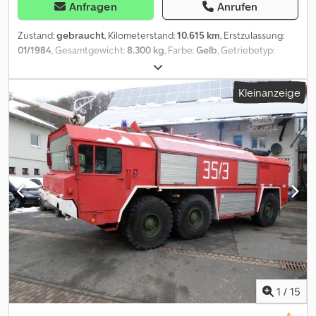
Anfragen
Anrufen
Zustand:
gebraucht
, Kilometerstand:
10.615 km
, Erstzulassung:
01/1984
, Gesamtgewicht:
8.300 kg
, Farbe:
Gelb
, Getriebetyp:
Automatisch
, Kraftstoff:
Diesel
, Kraftstofftyp:
Diesel
,
Emissionsklasse:
keine
, Baujahr:
1984
, Betriebsstunden:
10.615 h
,
Kleinanzeige
Leistung:
68 kW (92,45 PS)
, Federung:
Sonstige
, Reifengröße:
17.5R25
, Vorderreifengröße:
17.5R25
, Hinterreifengröße:
17.5R25
,
Fahrerkabine:
Sonstige
, Betriebsgewicht:
8.300 kg
, Bauhöhe:
3.200 mm
, Höchstgeschwindigkeit:
20 km/h
, Ausstattung:
Allradantrieb, Beleuchtung, Fahrgestell, Fronthubwerk,
Frontlader, Hydraulik, Kabine, Kopfschutz, Nebelscheinwerfer,
Schiebetür, Standard-Schaufel, Traktionskontrolle,
Zusatzscheinwerfer
, Faun F1110 Radlader * Allradantrieb *
Knicklenker Radlader * Vollkabine * Heizung * Schwingsitz *
Druckluft * 5 Zylinder Deutz Motor Dcsdeyy Ivaspfx Alajk * 3 Gang
Vorwärts+Rückwärts * Bereifung: 17,5 R25, TOP-Profil an
Vorderachse * 20 km/h Schild * Rangier AHK hinten * Vorrüstung
für Rundumleuchte * Arbeitsscheinwerfer * Scheibenbremsen *
Außenmaße (für Transport): L- 6,20 m, B- 2,20 m, H- 3,20 m *
1
/
15
schöner Zustand - ölt nicht!! - Lichter und Blinker funktionieren