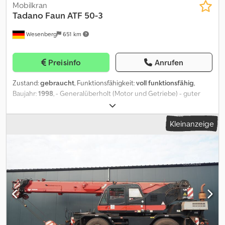
Mobilkran
Tadano Faun
ATF 50-3
Wesenberg
651 km
Preisinfo
Anrufen
Zustand:
gebraucht
, Funktionsfähigkeit:
voll funktionsfähig
,
Baujahr:
1998
, - Generalüberholt (Motor und Getriebe) - guter
gebrauchter Zustand - km-Stand: 49500 - Betriebsstunden: 15270
- nächste HU 08/2026 - Doppelklappspitze 16m - Reifen 16.00R25 -
Kleinanzeige
Antriebsart 6x6 - als Zusatzbremse Telma-Bremse Dodpfsyt Iqvox
Alaock Der Kran ist derzeit noch im Einsatz, kann jedoch nach
vorheriger Absprache besichtigt werden.