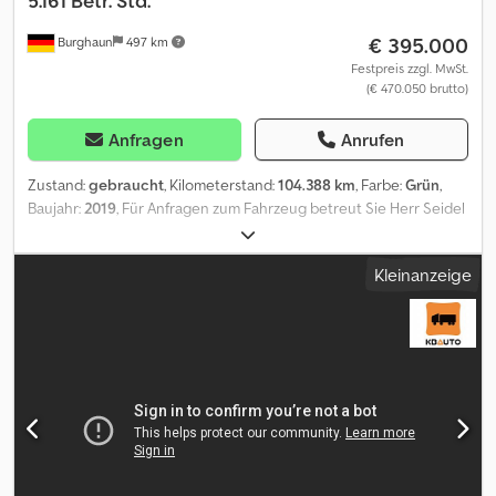
5.161 Betr. Std.
€ 395.000
Burghaun
497 km
Festpreis zzgl. MwSt.
(€ 470.050 brutto)
Anfragen
Anrufen
Zustand:
gebraucht
, Kilometerstand:
104.388 km
, Farbe:
Grün
,
Baujahr:
2019
, Für Anfragen zum Fahrzeug betreut Sie Herr Seidel
(unter Tel. gerne. Faun Tadano 70G-4 8x8 Mobilkran 5.161
Betriebsstunden, 1.511 Windenstunden, Kontergewichte: , 1t, 2x
Kleinanzeige
2,0t, 2,3t, 3,5t, Lastdiagramm: siehe Bilder, 2x Klimaanlage, Anzahl
Sitze 2, Standheizung, Radio, Automatikgetriebe, Tempomat,
Motorbremse, ABS/ESP/ASR, Kühlschrank, Außenspiegel
beheizbar, Außenspiegel elektrisch, Differenzialsperre,
Getriebeuntersetzung, Retarder/Intarder, Halogen-Scheinwerfer,
Zusatzscheinwerfer Seitlich links und rechts, Kran, Tagfahrlicht,
Rundumleuchten, Rangierkupplung, Zentralschmierung,
Reifenprofil: 1. A 23-24mm 2. A 24-25mm 3. A 9-22mm 4. A 7-12mm
Auf Wunsch unterbereiten wir Ihnen ein Leasing- oder
Finanzierungsangebot. Herr Seidel (Tel. betreuen Sie gerne.