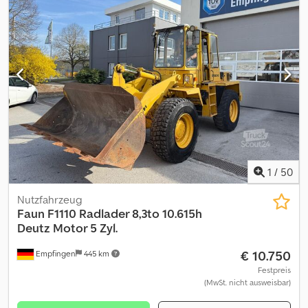
1
/
50
Nutzfahrzeug
Faun
F1110 Radlader 8,3to 10.615h
Deutz Motor 5 Zyl.
€ 10.750
Empfingen
445 km
Festpreis
(MwSt. nicht ausweisbar)