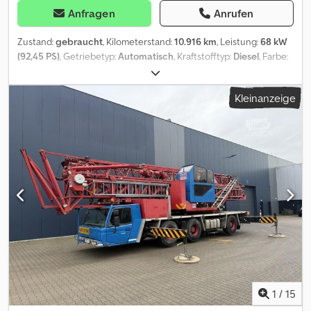
Anfragen
Anrufen
Zustand:
gebraucht
, Kilometerstand:
10.916 km
, Leistung:
68 kW
(92,45 PS)
, Getriebetyp:
Automatisch
, Kraftstofftyp:
Diesel
, Farbe:
Gelb
, Gesamtgewicht:
8.200 kg
, Leergewicht:
3.700 kg
, maximales
Ladegewicht:
4.500 kg
, Achsen-Konfiguration:
4x4
, Anzahl der
Kleinanzeige
Sitzplätze:
1
, Erstzulassung:
03/1981
, Bremsen:
Sonstige
, Baujahr:
1981
, Betriebsstunden:
10.916 h
, Fahrerkabine:
Fahrerhaus
,
Ausstattung:
Allradantrieb, Kabine, Kopfschutz, Standard-
Schaufel
, * Deutsches Gerät * Zustand, siehe Fotos * 10.916
Betriebsstunden * Faun Frisch Radlader F1100B-C * 4x4 Allrad *
Schaufel ca. 1,3m³ * 4.100 kg Vorderachse * 4.300kg Hinterachse *
Lenkhilfe Hydrostatisch mit Hydraulik * Enger Wendekreis, dank
Knicklenkung * Deutz Motor 4.710ccm mit 68Kw * Schutzdach *
Geschwindigkeit ca 35 Km/h * Sonnenblende * Einsatzgewicht
8.200kg Falls neue TÜV-Abnahme erwünscht, unterbreiten wir
Ihnen gerne ein Angebot unserer Partnerwerkstätten. Unser
Angebot ist generell OHNE neuer TÜV Abnahme, ohne neue
DGUV, ohne neue SP, ohne neue UVV. Weitere LKW finden Sie auf
unserer Homepage unter Wir sprechen folgende Sprachen:
1
/
15
Deutsch, Englisch, Polnisch, Türkisch Hinweis: Wir bieten und