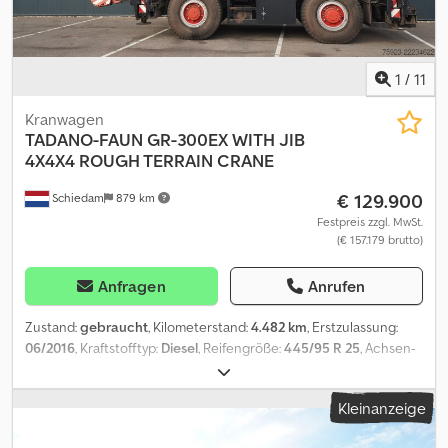
1
/
11
Kranwagen
TADANO-FAUN
GR-300EX WITH JIB
4X4X4 ROUGH TERRAIN CRANE
€ 129.900
Schiedam
879 km
Festpreis zzgl. MwSt.
(€ 157.179 brutto)
Anfragen
Anrufen
Zustand:
gebraucht
, Kilometerstand:
4.482 km
, Erstzulassung:
06/2016
, Kraftstofftyp:
Diesel
, Reifengröße:
445/95 R 25
, Achsen-
Konfiguration:
4x4
, Kraftstoff:
Diesel
, Gesamtlänge:
11.240 mm
,
Gesamtbreite:
2.620 mm
, Gesamthöhe:
3.540 mm
, Baujahr:
2016
,
Kleinanzeige
Ausstattung:
Anhängerkupplung, Klimaanlage, Kran
, = Weitere
Optionen und Zubehör = - Allradantrieb - PTO Djdpjzhvt Tofx