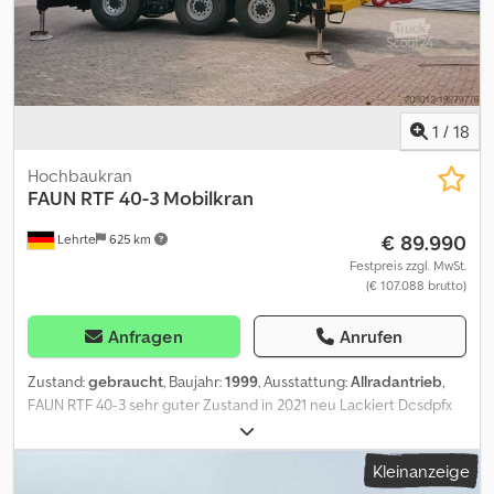
Abgestützt 4600mm, Großmögliche Arbeitshöhe 28 Meter, tiefste
Stellung unter Flur 14 Meter, Max seitliche Reichweite über Flur
20 Meter, Max horiz. Reichweite unter Flur 10 Meter, Gesamtlänge
13,20 Meter, Einsatzbereit Betriebsstunden 20578# Djdpfx Aljtt
Humoajck So wie ich bin
1
/
18
Hochbaukran
FAUN
RTF 40-3 Mobilkran
€ 89.990
Lehrte
625 km
Festpreis zzgl. MwSt.
(€ 107.088 brutto)
Anfragen
Anrufen
Zustand:
gebraucht
, Baujahr:
1999
, Ausstattung:
Allradantrieb
,
FAUN RTF 40-3 sehr guter Zustand in 2021 neu Lackiert Dcsdpfx
Alowpn Sasask und ist bei uns im Einsatz Inzahlungnahme unter
Umständen denkbar / LFBK / Brillen Fzg. / AWU APU / VSN / GDV
Kleinanzeige
Listungsfähig HU neu UVV neu