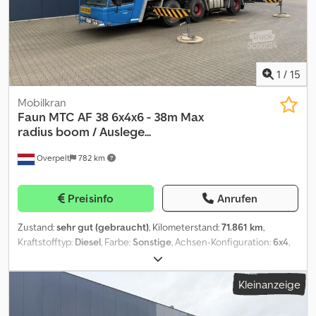
1VKP472
1
/
15
Mobilkran
Faun
MTC AF 38 6x4x6 - 38m Max
radius boom / Auslege...
Overpelt
782 km
Preisinfo
Anrufen
Zustand:
sehr gut (gebraucht)
, Kilometerstand:
71.861 km
,
Kraftstofftyp:
Diesel
, Farbe:
Sonstige
, Achsen-Konfiguration:
6x4
,
Erstzulassung:
03/2008
, Emissionsklasse:
Euro2
, Baujahr:
2008
,
Betriebsstunden:
9.086 h
, = Weitere Optionen und Zubehör = - 3
Kleinanzeige
Achsen = Anmerkungen = Zustand Überholt: × CE-Typ: CE, EPA,
TÜV = Weitere Informationen = Technische Informationen
Zylinderzahl: 6 Dsdpfxjy Rh Tas Alaeck Antrieb: Rad Motortyp: