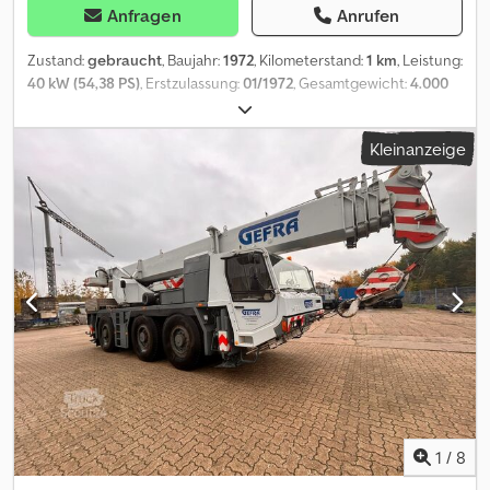
sowie Baumaschinen und Schwerlastfahrzeuge
Anfragen
Anrufen
Zustand:
gebraucht
, Baujahr:
1972
, Kilometerstand:
1 km
, Leistung:
40 kW (54,38 PS)
, Erstzulassung:
01/1972
, Gesamtgewicht:
4.000
kg
, Kraftstofftyp:
Diesel
, Farbe:
Orange
, Fahrerkabine:
Sonstige
,
Getriebetyp:
Sonstige
, Ausstattung:
Unfallfahrzeug
,
Kleinanzeige
Fahrzeugstandort: Bovenden, Aufbau: Oldtimer Kehrmaschine
Knicklenker , Nicht fahrbereit ! Ersatzteilspender !
ZUBEHÖRANGABEN OHNE GEWÄHR, Änderungen,
Zwischenverkauf und Irrtümer vorbehalten! Dodovhhdbjpfx Alajck
- .
1
/
8