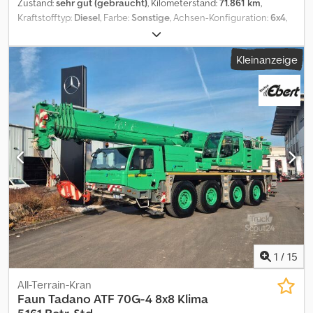
Zustand:
sehr gut (gebraucht)
, Kilometerstand:
71.861 km
,
Kraftstofftyp:
Diesel
, Farbe:
Sonstige
, Achsen-Konfiguration:
6x4
,
Erstzulassung:
03/2008
, Emissionsklasse:
Euro2
, Baujahr:
2008
,
Betriebsstunden:
9.086 h
, = Weitere Optionen und Zubehör = - 3
Kleinanzeige
Achsen = Anmerkungen = Zustand Dsdey Rh Tgjpfx Alasck
Überholt: × CE-Typ: CE, EPA, TÜV = Weitere Informationen =
Technische Informationen Zylinderzahl: 6 Antrieb: Rad Motortyp:
MERCEDES-BENZ Mercedes-Benz OM926LA (Euro 2), ~240 kW
(326 HP). Gewichte Leergewicht: 35.880 kg Zuladung: 120 kg zGG:
36.000 kg Funktionell Oberarmlänge: 38 m CE-Kennzeichnung: ja
Wartung, Verlauf und Zustand APK (Technische
Hauptuntersuchung): geprüft bis 12.2026 Technischer Zustand:
sehr gut Optischer Zustand: sehr gut Identifikation Kennzeichen:
1VKP472
1
/
15
All-Terrain-Kran
Faun
Tadano ATF 70G-4 8x8 Klima