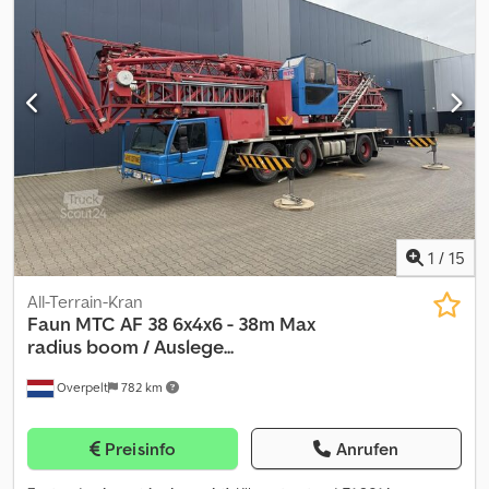
MERCEDES-BENZ Mercedes-Benz OM926LA (Euro 2), ~240 kW
(326 HP). Gewichte Leergewicht: 35.880 kg Zuladung: 120 kg zGG:
36.000 kg Funktionell Oberarmlänge: 38 m CE-Kennzeichnung: ja
Wartung, Verlauf und Zustand APK (Technische
Hauptuntersuchung): geprüft bis 12.2026 Technischer Zustand:
sehr gut Optischer Zustand: sehr gut Identifikation Kennzeichen:
1VKP472
1
/
15
All-Terrain-Kran
Faun
MTC AF 38 6x4x6 - 38m Max
radius boom / Auslege...
Overpelt
782 km
Preisinfo
Anrufen