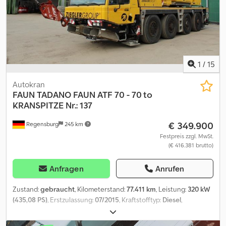
Druckschlauch für schnelllangriff seilich in den Fächern
Standheizung Lichtmast hinten AHK Kabine 4 Sitzplätze Blaulicht
Martinshorn Achskonfiguratuion 6x4 Diff Sperre vorne und
Hinten Guter Zustand. Fahrbereit.Reifen 90% Djdowitfropfx Alajck
Auf Wunsch gegen Aufpreis mit Neuabnahme und neuem TÜV.----
Tel.: E-Mail: josef. Standort: 97778 Fellen/Rengersbrunn
1
/
15
Autokran
FAUN
TADANO FAUN ATF 70 - 70 to
KRANSPITZE Nr.: 137
€ 349.900
Regensburg
245 km
Festpreis zzgl. MwSt.
(€ 416.381 brutto)
Anfragen
Anrufen
Zustand:
gebraucht
, Kilometerstand:
77.411 km
, Leistung:
320 kW
(435,08 PS)
, Erstzulassung:
07/2015
, Kraftstofftyp:
Diesel
,
Gesamtgewicht:
48.000 kg
, Achsen-Konfiguration:
> 3 Achsen
,
Bremsen:
Retarder
, Farbe:
Gelb
, Getriebetyp:
Automatisch
,