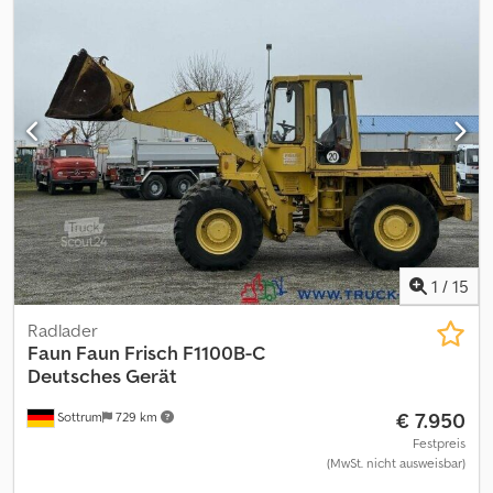
1
/
15
Radlader
Faun
Faun Frisch F1100B-C
Deutsches Gerät
€ 7.950
Sottrum
729 km
Festpreis
(MwSt. nicht ausweisbar)