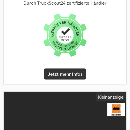
Motor: OM926LA 240 kW / 326 PS Getriebe: Automatik Federung:
Durch TruckScout24 zertifizierte Händler
hydropneumatisch Achskonfiguration: 6x6 Abmessungen (L/B/H):
10.440 mm / 2.550 mm / 3.620 mm Gesamtmasse: 42.000 kg
Auslegerlänge: 34,0 m = Weitere Informationen = Antrieb: Rad
Dcjdpfxjxy Ir Es Alaok Leergewicht: 42.000 kg Abmessungen
(LxBxH): 1.044 x 255 x 362 cm Tragkraft: 50.000 kg Seriennummer:
WFN3RTTP854040648
Jetzt mehr Infos
Kleinanzeige