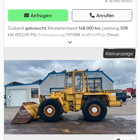
(€ 46.990 brutto)
Anfragen
Anrufen
Zustand:
gebraucht
, Kilometerstand:
148.000 km
, Leistung:
509
kW (692,05 PS)
, Erstzulassung:
11/1988
, Kraftstofftyp:
Diesel
,
Gesamtgewicht:
22.800 kg
, Achsen-Konfiguration:
> 3 Achsen
,
Bremsen:
Retarder
, Farbe:
Grün
, Getriebetyp:
mechanisch
,
Kleinanzeige
Baujahr:
1988
, Ausstattung:
Allradantrieb, Kompressor,
Standheizung
, Faun SLT 56 Elefant SMZ 8x6 Franziska aus
Bundeswehr Bestand. Es handelt sich um die neuere ausführung
SLT 56 mit Deutz V 12 Turbodieselmotor (stärkste ausführung )
Luftgekühlt und mit ZF WSK 500 S 16 split ZF Schaltgetriebe /
Allradgetriebe Splitterschaltung & Anfahrwandler 2 große
Winden mit je 18.7 Tonnen Zugleistung und hyd Seilauswurf
hinten. Bergewinde für das Zugfahrzeug. ( Vorrüstung ) Von den 4
achsen sind 3 angetrieben 8x6 Diff Sperren an den Achsen Mitel
Diff Sperre kleine untersetzung Automatische Nato AHK mit 2
kreis Druckluftbremsanlage. Gewicht 22,8 To höhe 3.1 m Länge 8.8
m Breite 3.07 m die Breite lässt sich durch umrüsten auf
Kammerassytem auf unter 3.0 m reduzieren. Letzte große F4 Frist
Wartung bei der Bundeswehr im April 2023 mit allen Achs und