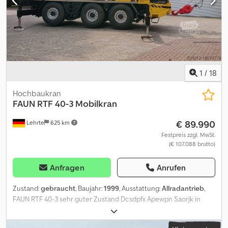
1000Volt Isolation, Bereifung 80%, Gesamtbreite beidseitig
Abgestützt 4600mm, Großmögliche Arbeitshöhe 28 Meter, tiefste
Stellung unter Flur 14 Meter, Max seitliche Reichweite über Flur
20 Meter, Max horiz. Reichweite unter Flur 10 Meter, Gesamtlänge
13,20 Meter, Einsatzbereit Betriebsstunden 20578# Dcjdpfxott
Hums Aprek So wie ich bin
1
/
18
Hochbaukran
FAUN
RTF 40-3 Mobilkran
€ 89.990
Lehrte
625 km
Festpreis zzgl. MwSt.
(€ 107.088 brutto)
Anfragen
Anrufen
Zustand:
gebraucht
, Baujahr:
1999
, Ausstattung:
Allradantrieb
,
FAUN RTF 40-3 sehr guter Zustand Dcsdpfx Apewpn Saorjk in
2021 neu Lackiert und ist bei uns im Einsatz Inzahlungnahme
unter Umständen denkbar / LFBK / Brillen Fzg. / AWU APU / VSN /