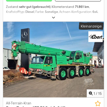
Zustand:
sehr gut (gebraucht)
, Kilometerstand:
71.861 km
,
Kraftstofftyp:
Diesel
, Farbe:
Sonstige
, Achsen-Konfiguration:
6x4
,
Erstzulassung:
03/2008
, Emissionsklasse:
Euro2
, Baujahr:
2008
,
Betriebsstunden:
9.086 h
, = Weitere Optionen und Zubehör = - 3
Kleinanzeige
Achsen = Anmerkungen = Zustand Überholt: × CE-Typ: CE, EPA,
TÜV = Weitere Informationen = Technische Informationen
Zylinderzahl: 6 Antrieb: Rad Motortyp: MERCEDES-BENZ
Mercedes-Benz OM926LA (Euro 2), ~240 kW (326 HP). Gewichte
Leergewicht: 35.880 kg Dsdpfx Apey Rh Tgsrjck Zuladung: 120 kg
zGG: 36.000 kg Funktionell Oberarmlänge: 38 m CE-
Kennzeichnung: ja Wartung, Verlauf und Zustand APK
(Technische Hauptuntersuchung): geprüft bis 12.2026
Technischer Zustand: sehr gut Optischer Zustand: sehr gut
Identifikation Kennzeichen: 1VKP472
1
/
15
All-Terrain-Kran