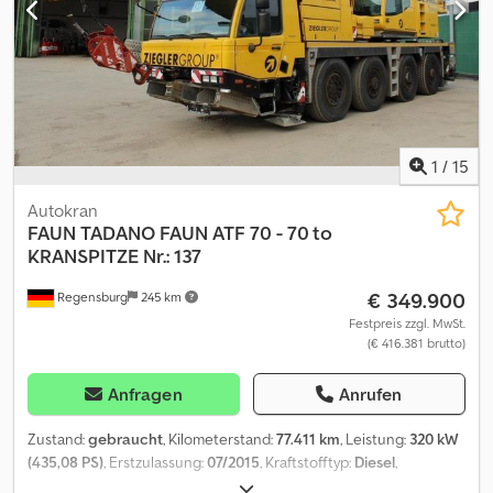
6000 Liter Schaumittel 270 Liter Sitickstoff Löschanlage 4x
Schlauchhaspel incl Druckschlauch für schnelllangriff seilich in
den Fächern Standheizung Lichtmast hinten AHK Kabine 4
Sitzplätze Blaulicht Martinshorn Achskonfiguratuion 6x4 Diff
Sperre vorne und Hinten Guter Zustand. Fahrbereit.Reifen 90%
Auf Wunsch gegen Aufpreis mit Neuabnahme und neuem TÜV.----
Tel.: E-Mail: josef. Standort: 97778 Fellen/Rengersbrunn
1
/
15
Autokran
FAUN
TADANO FAUN ATF 70 - 70 to
KRANSPITZE Nr.: 137
€ 349.900
Regensburg
245 km
Festpreis zzgl. MwSt.
(€ 416.381 brutto)
Anfragen
Anrufen
Zustand:
gebraucht
, Kilometerstand:
77.411 km
, Leistung:
320 kW
(435,08 PS)
, Erstzulassung:
07/2015
, Kraftstofftyp:
Diesel
,
Gesamtgewicht:
48.000 kg
, Achsen-Konfiguration:
> 3 Achsen
,