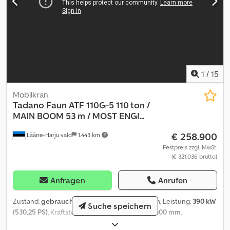
1
/
15
Mobilkran
Tadano Faun
ATF 110G-5 110 ton /
MAIN BOOM 53 m / MOST ENGI...
€ 258.900
Lääne-Harju vald
1.443 km
Festpreis zzgl. MwSt.
(€ 321.036 brutto)
Anfragen
Anrufen
Zustand:
gebraucht
, Kilometerstand:
25.671 km
, Leistung:
390 kW
Suche speichern
(530,25 PS)
, Kraftstofftyp:
Diesel
, Hubhöhe:
53.000 mm
,
Reifengröße:
445/95R25
, Baujahr:
2011
, Betriebsstunden:
19.807