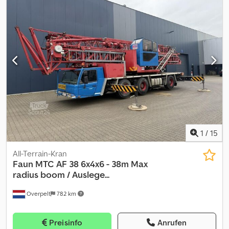
Aprsck CE-Typ: CE, EPA, TÜV = Weitere Informationen =
Technische Informationen Zylinderzahl: 6 Antrieb: Rad Motortyp:
MERCEDES-BENZ Mercedes-Benz OM926LA (Euro 2), ~240 kW
(326 HP). Gewichte Leergewicht: 35.880 kg Zuladung: 120 kg zGG:
36.000 kg Funktionell Oberarmlänge: 38 m CE-Kennzeichnung: ja
Wartung, Verlauf und Zustand APK (Technische
Hauptuntersuchung): geprüft bis 12.2026 Technischer Zustand:
sehr gut Optischer Zustand: sehr gut Identifikation Kennzeichen:
1VKP472
1
/
15
All-Terrain-Kran
Faun
MTC AF 38 6x4x6 - 38m Max
radius boom / Auslege...
Overpelt
782 km
Preisinfo
Anrufen