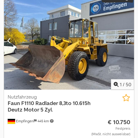
1
/
50
Nutzfahrzeug
Faun
F1110 Radlader 8,3to 10.615h
Deutz Motor 5 Zyl.
€ 10.750
Empfingen
445 km
Festpreis
(MwSt. nicht ausweisbar)