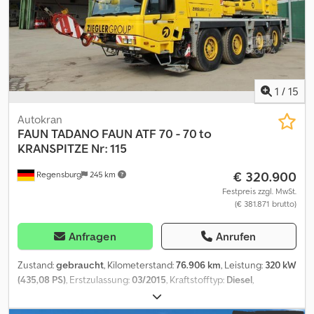
Partnerwerkstätten! Fahrzeug kann mit Werbung beklebt
und/oder beschriftet sein. Es gelten unsere allgemeinen Liefer-
und Zahlungsbedingungen.
1
/
15
Autokran
FAUN
TADANO FAUN ATF 70 - 70 to
KRANSPITZE Nr: 115
€ 320.900
Regensburg
245 km
Festpreis zzgl. MwSt.
(€ 381.871 brutto)
Anfragen
Anrufen
Zustand:
gebraucht
, Kilometerstand:
76.906 km
, Leistung:
320 kW
(435,08 PS)
, Erstzulassung:
03/2015
, Kraftstofftyp:
Diesel
,
Gesamtgewicht:
48.000 kg
, Achsen-Konfiguration:
> 3 Achsen
,
Bremsen:
Retarder
, Farbe:
Gelb
, Getriebetyp:
Automatisch
,