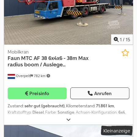
sehr gut Optischer Zustand: sehr gut Identifikation Kennzeichen:
1VKP472
1
/
15
Mobilkran
Faun
MTC AF 38 6x4x6 - 38m Max
radius boom / Auslege...
Overpelt
782 km
Preisinfo
Anrufen
Zustand:
sehr gut (gebraucht)
, Kilometerstand:
71.861 km
,
Kraftstofftyp:
Diesel
, Farbe:
Sonstige
, Achsen-Konfiguration:
6x4
,
Erstzulassung:
03/2008
, Emissionsklasse:
Euro2
, Baujahr:
2008
,
Betriebsstunden:
9.086 h
, = Weitere Optionen und Zubehör = - 3
Kleinanzeige
Achsen = Anmerkungen = Zustand Überholt: × Dedpfxey Rh Tao