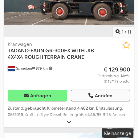
1
/
11
Kranwagen
TADANO-FAUN
GR-300EX WITH JIB
4X4X4 ROUGH TERRAIN CRANE
€ 129.900
Schiedam
879 km
Festpreis zzgl. MwSt.
(€ 157.179 brutto)
Anfragen
Anrufen
Zustand:
gebraucht
, Kilometerstand:
4.482 km
, Erstzulassung:
06/2016
, Kraftstofftyp:
Diesel
, Reifengröße:
445/95 R 25
, Achsen-
Konfiguration:
4x4
, Kraftstoff:
Diesel
, Gesamtlänge:
11.240 mm
,
Gesamtbreite:
2.620 mm
, Gesamthöhe:
3.540 mm
, Baujahr:
2016
,
Kleinanzeige
Ausstattung:
Anhängerkupplung, Klimaanlage, Kran
, = Weitere