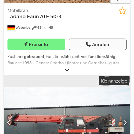
Mobilkran
Tadano Faun
ATF 50-3
Wesenberg
651 km
Preisinfo
Anrufen
Zustand:
gebraucht
, Funktionsfähigkeit:
voll funktionsfähig
,
Baujahr:
1998
, - Generalüberholt (Motor und Getriebe) - guter
gebrauchter Zustand Dcedpjyt Iqvjfx Aprek - km-Stand: 49500 -
Betriebsstunden: 15270 - nächste HU 08/2026 -
Kleinanzeige
Doppelklappspitze 16m - Reifen 16.00R25 - Antriebsart 6x6 - als
Zusatzbremse Telma-Bremse Der Kran ist derzeit noch im Einsatz,
kann jedoch nach vorheriger Absprache besichtigt werden.