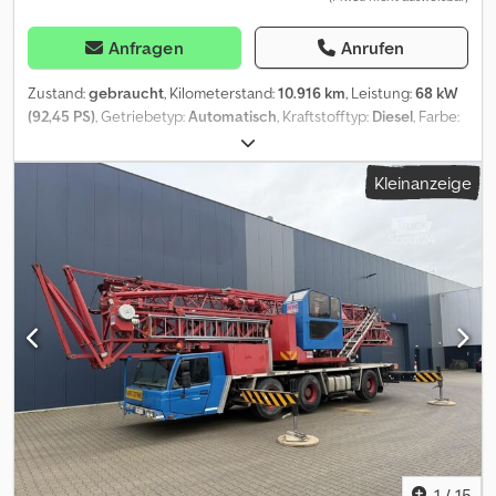
Anfragen
Anrufen
Zustand:
gebraucht
, Kilometerstand:
10.916 km
, Leistung:
68 kW
(92,45 PS)
, Getriebetyp:
Automatisch
, Kraftstofftyp:
Diesel
, Farbe:
Gelb
, Gesamtgewicht:
8.200 kg
, Leergewicht:
3.700 kg
, maximales
Ladegewicht:
4.500 kg
, Achsen-Konfiguration:
4x4
, Anzahl der
Kleinanzeige
Sitzplätze:
1
, Erstzulassung:
03/1981
, Bremsen:
Sonstige
, Baujahr:
1981
, Betriebsstunden:
10.916 h
, Fahrerkabine:
Fahrerhaus
,
Ausstattung:
Allradantrieb, Kabine, Kopfschutz, Standard-
Schaufel
, * Deutsches Gerät * Zustand, siehe Fotos * 10.916
Betriebsstunden * Faun Frisch Radlader F1100B-C * 4x4 Allrad *
Schaufel ca. 1,3m³ * 4.100 kg Vorderachse * 4.300kg Hinterachse *
Lenkhilfe Hydrostatisch mit Hydraulik * Enger Wendekreis, dank
Knicklenkung * Deutz Motor 4.710ccm mit 68Kw * Schutzdach *
Geschwindigkeit ca 35 Km/h * Sonnenblende * Einsatzgewicht
8.200kg Falls neue TÜV-Abnahme erwünscht, unterbreiten wir
Ihnen gerne ein Angebot unserer Partnerwerkstätten. Unser
Angebot ist generell OHNE neuer TÜV Abnahme, ohne neue
DGUV, ohne neue SP, ohne neue UVV. Weitere LKW finden Sie auf
unserer Homepage unter Wir sprechen folgende Sprachen:
1
/
15