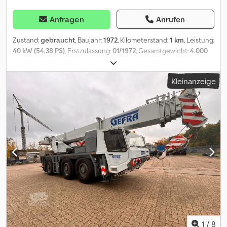
und Vermietung von Kran und Hebefahrzeuge sowie
Baumaschinen und Schwerlastfahrzeuge
Anfragen
Anrufen
Zustand:
gebraucht
, Baujahr:
1972
, Kilometerstand:
1 km
, Leistung:
40 kW (54,38 PS)
, Erstzulassung:
01/1972
, Gesamtgewicht:
4.000
kg
, Kraftstofftyp:
Diesel
, Farbe:
Orange
, Fahrerkabine:
Sonstige
,
Getriebetyp:
Sonstige
, Ausstattung:
Unfallfahrzeug
,
Kleinanzeige
Fahrzeugstandort: Bovenden, Dsdevhhdbepfx Aprjck Aufbau:
Oldtimer Kehrmaschine Knicklenker , Nicht fahrbereit !
Ersatzteilspender ! ZUBEHÖRANGABEN OHNE GEWÄHR,
Änderungen, Zwischenverkauf und Irrtümer vorbehalten! - .
1
/
8