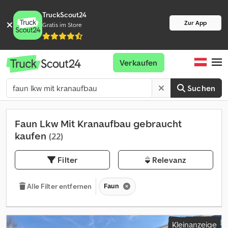
TruckScout24
Zur App
Gratis im Store
Verkaufen
Suchen
Faun Lkw Mit Kranaufbau gebraucht
kaufen
(22)
Filter
Relevanz
Faun
Alle Filter entfernen
Kleinanzeige