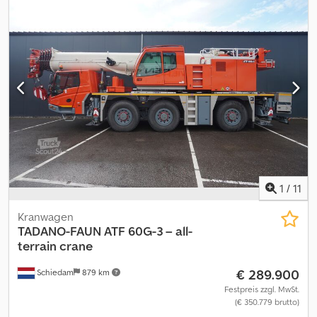
Optionen und Zubehör = - Allradantrieb Dsdpfx Aezhvt Toprock -
PTO - Rückwärtsfahrkamera = Weitere Informationen =
Reifenmaß: 445/95 R 25 Vorderachse: Gelenkt; Reifen Profil links:
40%; Reifen Profil rechts: 40% Hinterachse: Gelenkt; Reifen Profil
links: 40%; Reifen Profil rechts: 40% Leergewicht: 27.150 kg zGG:
27.150 kg Hubkapazität: 30.000 kg Kran: Baujahr 2016 Schäden:
keines
1
/
11
Kranwagen
TADANO-FAUN
ATF 60G-3 – all-
terrain crane
€ 289.900
Schiedam
879 km
Festpreis zzgl. MwSt.
(€ 350.779 brutto)