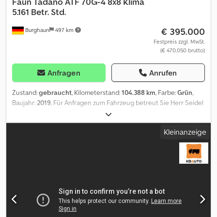
Faun
Tadano ATF 70G-4 8x8 Klima
5.161 Betr. Std.
€ 395.000
Burghaun
497 km
Festpreis zzgl. MwSt.
(€ 470.050 brutto)
Anfragen
Anrufen
Zustand:
gebraucht
, Kilometerstand:
104.388 km
, Farbe:
Grün
,
Baujahr:
2019
, Für Anfragen zum Fahrzeug betreut Sie Herr Seidel
(unter Tel. gerne. Faun Tadano 70G-4 8x8 Mobilkran 5.161
Betriebsstunden, 1.511 Windenstunden, Kontergewichte: , 1t, 2x
Kleinanzeige
2,0t, 2,3t, 3,5t, Lastdiagramm: siehe Bilder, 2x Klimaanlage, Anzahl
Sitze 2, Standheizung, Radio, Automatikgetriebe, Tempomat,
Motorbremse, ABS/ESP/ASR, Kühlschrank, Außenspiegel
beheizbar, Außenspiegel elektrisch, Differenzialsperre,
Getriebeuntersetzung, Retarder/Intarder, Halogen-Scheinwerfer,
Zusatzscheinwerfer Seitlich links und rechts, Kran, Tagfahrlicht,
Rundumleuchten, Rangierkupplung, Zentralschmierung,
Reifenprofil: 1. A 23-24mm 2. A 24-25mm 3. A 9-22mm 4. A 7-12mm
Auf Wunsch unterbereiten wir Ihnen ein Leasing- oder