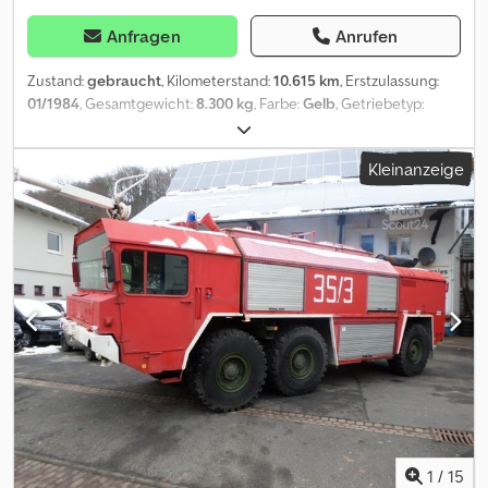
Anfragen
Anrufen
Zustand:
gebraucht
, Kilometerstand:
10.615 km
, Erstzulassung:
01/1984
, Gesamtgewicht:
8.300 kg
, Farbe:
Gelb
, Getriebetyp:
Automatisch
, Kraftstoff:
Diesel
, Kraftstofftyp:
Diesel
,
Emissionsklasse:
keine
, Baujahr:
1984
, Betriebsstunden:
10.615 h
,
Kleinanzeige
Leistung:
68 kW (92,45 PS)
, Federung:
Sonstige
, Reifengröße:
17.5R25
, Vorderreifengröße:
17.5R25
, Hinterreifengröße:
17.5R25
,
Fahrerkabine:
Sonstige
, Betriebsgewicht:
8.300 kg
, Bauhöhe:
3.200 mm
, Höchstgeschwindigkeit:
20 km/h
, Ausstattung:
Allradantrieb, Beleuchtung, Fahrgestell, Fronthubwerk,
Frontlader, Hydraulik, Kabine, Kopfschutz, Nebelscheinwerfer,
Schiebetür, Standard-Schaufel, Traktionskontrolle,
Zusatzscheinwerfer
, Faun F1110 Radlader * Allradantrieb *
Knicklenker Radlader * Vollkabine * Heizung * Schwingsitz *
Druckluft * 5 Zylinder Deutz Motor * 3 Gang Vorwärts+Rückwärts
* Bereifung: 17,5 R25, TOP-Profil an Vorderachse * 20 km/h Schild
* Rangier AHK hinten Dodpfxoyy Ivae Aprjck * Vorrüstung für
Rundumleuchte * Arbeitsscheinwerfer * Scheibenbremsen *
Außenmaße (für Transport): L- 6,20 m, B- 2,20 m, H- 3,20 m *
1
/
15