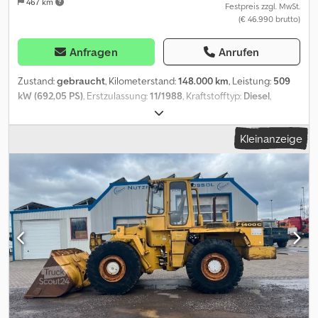
467 km
Festpreis zzgl. MwSt.
(€ 46.990 brutto)
Anfragen
Anrufen
Zustand:
gebraucht
, Kilometerstand:
148.000 km
, Leistung:
509
kW (692,05 PS)
, Erstzulassung:
11/1988
, Kraftstofftyp:
Diesel
,
Gesamtgewicht:
22.800 kg
, Achsen-Konfiguration:
> 3 Achsen
,
Bremsen:
Retarder
, Farbe:
Grün
, Getriebetyp:
mechanisch
,
Kleinanzeige
Baujahr:
1988
, Ausstattung:
Allradantrieb, Kompressor,
Standheizung
, Faun SLT 56 Elefant SMZ 8x6 Franziska aus
Bundeswehr Bestand. Es handelt sich um die neuere ausführung
SLT 56 mit Deutz V 12 Turbodieselmotor (stärkste ausführung )
Luftgekühlt und mit ZF WSK 500 S 16 split ZF Schaltgetriebe /
Allradgetriebe Splitterschaltung & Anfahrwandler 2 große
Winden mit je 18.7 Tonnen Zugleistung und hyd Seilauswurf
hinten. Bergewinde für das Zugfahrzeug. ( Vorrüstung ) Von den 4
achsen sind 3 angetrieben 8x6 Diff Sperren an den Achsen Mitel
Diff Sperre kleine untersetzung Automatische Nato AHK mit 2
kreis Druckluftbremsanlage. Gewicht 22,8 To höhe 3.1 m Länge 8.8
m Breite 3.07 m die Breite lässt sich durch umrüsten auf