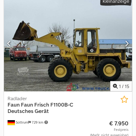
Kleinanzeige
GDV Listungsfähig HU neu UVV neu
1
/
15
Radlader
Faun
Faun Frisch F1100B-C
Deutsches Gerät
€ 7.950
Sottrum
729 km
Festpreis
(MwSt. nicht ausweisbar)