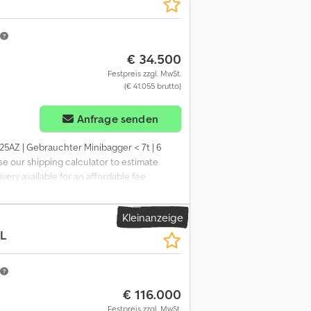
€ 34.500
Festpreis zzgl. MwSt.
(€ 41.055 brutto)
Anfrage senden
X25AZ | Gebrauchter Minibagger < 7t | 6
se our shipping calculator to estimate
very available for an affordable fee
tionspunkte 0 genehmigt ✅ 0 unvollkommene
 the full inspection, extra photos, or a
Kleinanzeige
p more details online. 💡 Why this
L
ls ✔ Jobsite delivery available ✔ Money-
ther equipment options? We offer helpful
ible on our platform.
€ 116.000
Festpreis zzgl. MwSt.