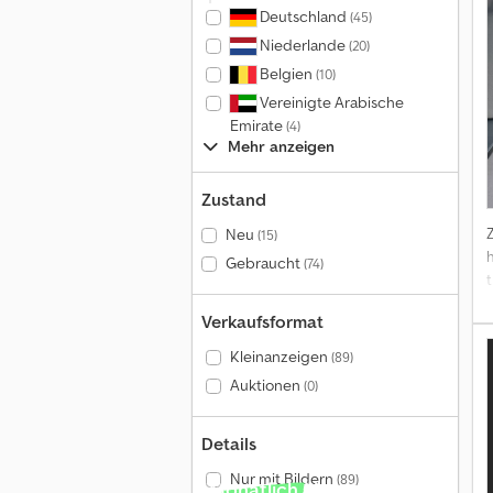
Deutschland
(45)
Niederlande
(20)
Belgien
(10)
Vereinigte Arabische
Emirate
(4)
Mehr anzeigen
Zustand
Neu
(15)
Gebraucht
(74)
t
Verkaufsformat
ℹ
Kleinanzeigen
(89)
Auktionen
(0)
Details
Nur mit Bildern
(89)
Monatlich über 140.000