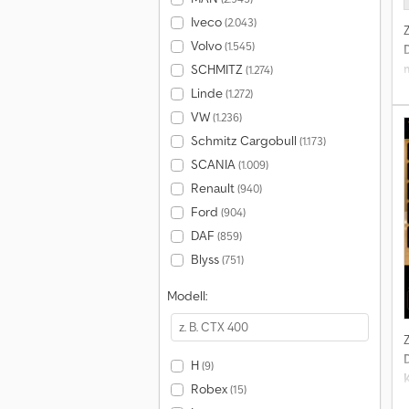
Iveco
(2.043)
Volvo
(1.545)
SCHMITZ
(1.274)
Linde
(1.272)
A
VW
(1.236)
Schmitz Cargobull
(1.173)
SCANIA
(1.009)
Renault
(940)
Z
Ford
(904)
DAF
(859)
S
Blyss
(751)
Modell:
H
(9)
Robex
(15)