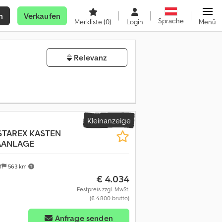
n
Verkaufen
Sprache
Merkliste
(0)
Login
Menü
Relevanz
Kleinanzeige
D STAREX KASTEN
AANLAGE
f
563 km
€ 4.034
Festpreis zzgl. MwSt.
(€ 4.800 brutto)
Anfrage senden