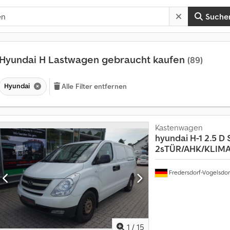
Suche
Hyundai H Lastwagen gebraucht kaufen
(89)
Hyundai
Alle Filter entfernen
Kastenwagen
hyundai
H-1 2.5 
2sTÜR/AHK/KLIM
A
Fredersdorf-Vogelsdor
n
m
e
h
r
a
1
/
15