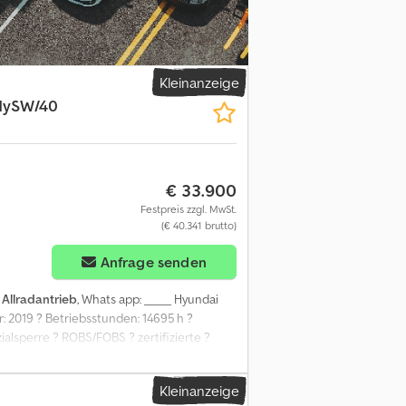
en Hochraum Standard, Kindersicherung,
k 71 Ltr., Laderaumtrennwand durchgehend,
ng, Markierungsleuchten seitlich,
325 mm, Schadstoffarm nach Abgasnorm
tem mit Warnanlage (Fahrerseite),
Kleinanzeige
 Start/Stop-Anlage Motor, Vlies-Batterie 92
HySW/40
ewicht 3,50 t ---- Leasing oder
zahlung möglich! Sprechen Sie uns gerne
€ 33.900
Festpreis zzgl. MwSt.
(€ 40.341 brutto)
Anfrage senden
:
Allradantrieb
, Whats app: _____ Hyundai
: 2019 ? Betriebsstunden: 14695 h ?
alsperre ? ROBS/FOBS ? zertifizierte ?
sdisplay ? ESC ? Klima ? Scheibenbelüftung
igkeit 40 km/h ? Radio ? Ges. Gewicht:
Kleinanzeige
rf _____ You also can have the description