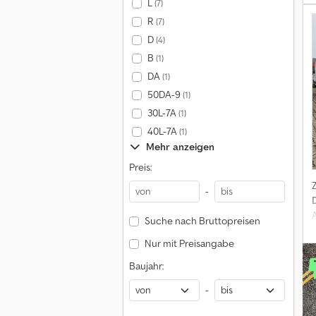
L
(7)
:
R
(7)
D
(4)
B
(1)
DA
(1)
50DA-9
(1)
30L-7A
(1)
40L-7A
(1)
Mehr anzeigen
Preis:
-
Suche nach Bruttopreisen
Nur mit Preisangabe
L
Baujahr:
-
C