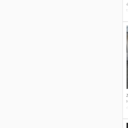
t
o
h
c