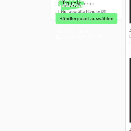
Nur mit Videos
(11)
Kaufanfragen
Nur geprüfte Händler
(21)
Händlerpaket auswählen
Jetzt informieren
L
+49 201 858 955 07
c
–