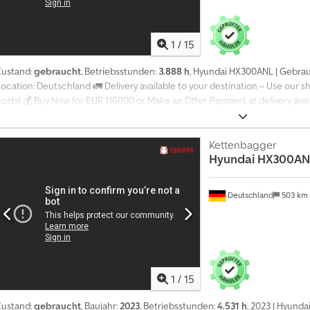
1
/
15
Zustand:
gebraucht
, Betriebsstunden:
3.888 h
, Hyundai HX300ANL | Gebrau
ocation: Deutschland 🚛 Delivery available to your destination – Use our s
osts! 💰 Buy Now for EUR 116000 or Make an Offer. Payment at delivery avail
approval)* 👷‍♂️ Inspected by an independent expert 63 Inspektionspunkte 
Ausgaben ⚠️ 📌 Inspector's Comment: Stark genutzter Bagger benötigt ein
Antriebsstrang und hörbare Hydraulikpumpe, alle Funktionen funktionieren
Kettenbagger
Hyundai
HX300AN
the full inspection, extra photos, or a video? Tip: The reference "41100 E
more details online. 💡 Why this machine and our service stands out: ✔ Th
Jobsite delivery available Crjdpszrnphofx Alnof ✔ Money-Back Guaranteed
Deutschland
503 km
Considering other equipment options? We offer helpful tools and resource
 easily accessible on our platform.
1
/
15
Zustand:
gebraucht
, Baujahr:
2023
, Betriebsstunden:
4.531 h
, 2023 | Hyund