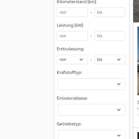
Kilometerstand [km]:
-
Leistung [kW]:
S
-
Erstzulassung:
a
-
Kraftstofftyp:
Emissionsklasse:
Getriebetyp: