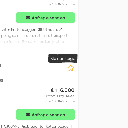
(€ 138.040 brutto)
Anfrage senden
chter Kettenbagger | 3888 hours 📍
hipping calculator to estimate transport
able for an affordable fee (subject to
43 genehmigt ✅ 19 unvollkommene ℹ️ 1
e große Reinigung, sehr lauter
Kleinanzeige
 während der Inspektion. 📄 Want to see
L
quippo" is commonly used when looking up
orough inspection by professionals ✔
 ✔ Secure and flexible payment options 🔄
s for all equipment owners and operators
€ 116.000
Festpreis zzgl. MwSt.
(€ 138.040 brutto)
Anfrage senden
ai HX300ANL | Gebrauchter Kettenbagger |