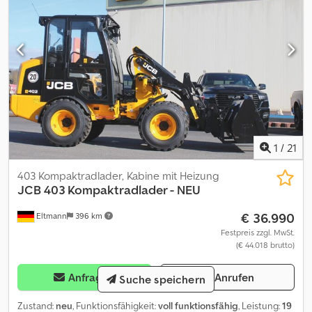
Aufpreis: - Palettengabel 1.200 mm + 1288,-- € - Schaufel 0,5
cbm + 1.960,-- € - Klappschaufel 0,5 cbm + 3.710,-- € Preise
in Euro, zzgl. MwSt., ab Eltmann, Änderungen, Irrtümer und
Zwischenverkauf vorbehalten
1
/
21
403 Kompaktradlader, Kabine mit Heizung
JCB
403 Kompaktradlader - NEU
€ 36.990
Eltmann
396 km
Festpreis zzgl. MwSt.
(€ 44.018 brutto)
Anfragen
Anrufen
Suche speichern
Zustand:
neu
, Funktionsfähigkeit:
voll funktionsfähig
, Leistung:
19