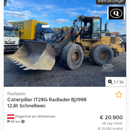
Kleinanzeige
1
/
14
Radlader
Caterpillar
IT28G Radlader Bj.1998
12,6t Schnellwec
€ 20.900
Klagenfurt am Wörthersee
99 km
VB zzgl. MwSt.
(€ 25.080 brutto)