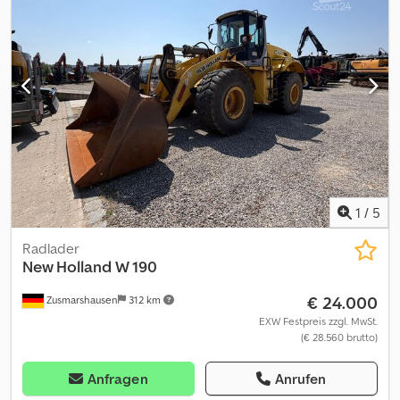
1
/
5
Radlader
New Holland
W 190
€ 24.000
Zusmarshausen
312 km
EXW Festpreis zzgl. MwSt.
(€ 28.560 brutto)
Anfragen
Anrufen