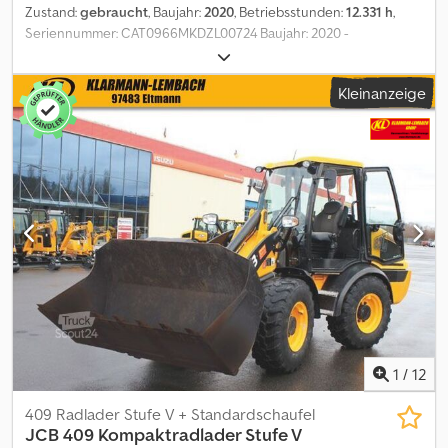
Zustand:
gebraucht
, Baujahr:
2020
, Betriebsstunden:
12.331 h
,
Seriennummer: CAT0966MKDZL00724 Baujahr: 2020 -
Betriebsstunden: 12.331 h Klimaautomatik Radio-CD/Bluetooth
Gewicht: 24.000 kg Zentralschmieranlage Crjdpfxex Inlde Akkjf
Kleinanzeige
Schaufel - Schnittbreite 3.201 mm - Volumen 5,1 m³ Reifen: 26.5 R
25 Änderungen, Zwischenverkauf und Irrtümer sind ausdrücklich
vorbehalten. Die Beschreibung dient der allgemeinen
Identifizierung des Fahrzeuges und stellt keine Gewährleistung
im kaufrechtlichen Sinne dar. Ausschlaggebend ist die
Beschreibung gemäß Kaufvertrag. Unser Angebot ist generell
ohne neue TÜV-Abnahme. Falls neue TÜV-Abnahme erwünscht,
unterbreiten wir Ihnen gerne ein Angebot unserer
Partnerwerkstätten! Fahrzeug kann mit Werbung beklebt
und/oder beschriftet sein. Es gelten unsere allgemeinen Liefer-
und Zahlungsbedingungen.
1
/
12
409 Radlader Stufe V + Standardschaufel
JCB
409 Kompaktradlader Stufe V