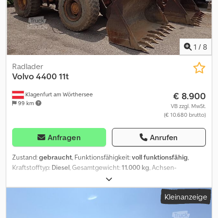
1
/
8
Radlader
Volvo
4400 11t
€ 8.900
Klagenfurt am Wörthersee
99 km
VB zzgl. MwSt.
(€ 10.680 brutto)
Anfragen
Anrufen
Zustand:
gebraucht
, Funktionsfähigkeit:
voll funktionsfähig
,
Kraftstofftyp:
Diesel
, Gesamtgewicht:
11.000 kg
, Achsen-
Konfiguration:
4x4
, Erstzulassung:
07/1980
, Baujahr:
1980
,
Betriebsstunden:
28.000 h
, Allradantrieb Credoi Tmhlspfx Akkef
Kleinanzeige