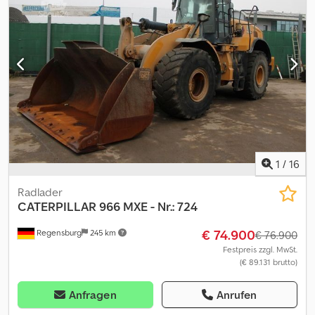
und Irrtümer sind ausdrücklich vorbehalten. Die Beschreibung
dient der allgemeinen Identifizierung des Fahrzeuges und stellt
keine Gewährleistung im kaufrechtlichen Sinne dar.
Ausschlaggebend ist die Beschreibung gemäß Kaufvertrag. Unser
Angebot ist generell ohne neue TÜV-Abnahme. Falls neue TÜV-
Abnahme erwünscht, unterbreiten wir Ihnen gerne ein Angebot
unserer Partnerwerkstätten! Fahrzeug kann mit Werbung
beklebt und/oder beschriftet sein. Es gelten unsere allgemeinen
Liefer- und Zahlungsbedingungen.
1
/
16
Radlader
CATERPILLAR
966 MXE - Nr.: 724
€ 74.900
Regensburg
245 km
€ 76.900
Festpreis zzgl. MwSt.
(€ 89.131 brutto)
Anfragen
Anrufen