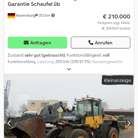
Garantie Schaufel üb
€ 210.000
Ravensburg
372 km
Festpreis zzgl. MwSt.
(€ 249.900 brutto)
Anfragen
Anrufen
Zustand:
sehr gut (gebraucht)
, Funktionsfähigkeit:
voll
funktionsfähig
, Leistung:
250 kW (339,91 PS)
, Gesamtgewicht:
29.700 kg
, Baujahr:
2022
, Betriebsstunden:
5.800 h
, Ausstattung:
Bordcomputer, Klimaanlage, Zusatzscheinwerfer
, Volvo L180H
Kleinanzeige
Betriebsstunden 5.800h Baujahr 2022 Volvo Garantie bis 2028
oder 8.000 Betriebsstunden Schaufel komplett überholt für über
8.000,- Euro, neuwertig inkl. Zähnen Schaufel mit Zähnen 3,20m
breit ca. 5m³ CDC Steuerung (Joysticklenkung) Volvo Waage
Volvo Co-Pilot Klimaanlage Automatik Zentralschmieranlage
Arbeitsscheinwerfer vorne und hinten LED BSS
Hubschwingendämpfung Csdozr I S Ajpfx Akkorf OptiShift
beheizte und elektrische Spiegel Fahrer Komfortsitz mit Lüftung
und Heizung Radio Bridgestone 2 Stern Felsreifen 60% gut