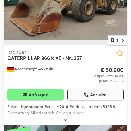
Kaufvertrag. Unser Angebot ist generell ohne neue TÜV-
Abnahme. Falls neue TÜV-Abnahme erwünscht, unterbreiten wir
Ihnen gerne ein Angebot unserer Partnerwerkstätten! Fahrzeug
kann mit Werbung beklebt und/oder beschriftet sein. Es gelten
unsere allgemeinen Liefer- und Zahlungsbedingungen.
1
/
8
Radlader
CATERPILLAR
966 K XE - Nr.: 357
€ 50.900
Regensburg
245 km
Festpreis zzgl. MwSt.
(€ 60.571 brutto)
Anfragen
Anrufen
Zustand:
gebraucht
, Baujahr:
2014
, Betriebsstunden:
15.195 h
,
Ausstattung:
Allradantrieb
, Seriennummer:
CAT0966KKNGX00357 Baujahr: 2014 - Betriebsstunden: 15.195 h
Klimaautomatik Gewicht: 24.000 kg Credpfx Ajzrq Efjkkef Radio-