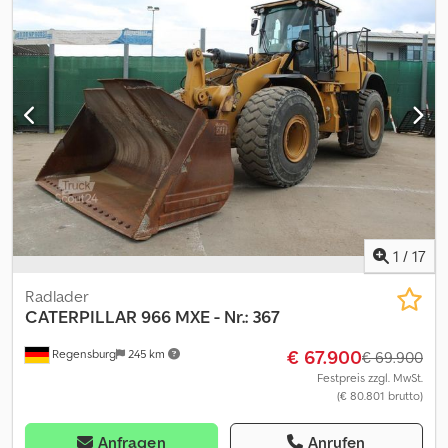
rundum ca. 18 mm Änderungen, Zwischenverkauf und Irrtümer
sind ausdrücklich vorbehalten. Die Beschreibung dient der
allgemeinen Identifizierung des Fahrzeuges und stellt keine
Gewährleistung im kaufrechtlichen Sinne dar. Ausschlaggebend
ist die Beschreibung gemäß Kaufvertrag. Unser Angebot ist
generell ohne neue TÜV-Abnahme. Falls neue TÜV-Abnahme
erwünscht, unterbreiten wir Ihnen gerne ein Angebot unserer
Partnerwerkstätten! Fahrzeug kann mit Werbung beklebt
und/oder beschriftet sein. Es gelten unsere allgemeinen Liefer-
und Zahlungsbedingungen.
1
/
17
Radlader
CATERPILLAR
966 MXE - Nr.: 367
€ 67.900
Regensburg
245 km
€ 69.900
Festpreis zzgl. MwSt.
(€ 80.801 brutto)
Anfragen
Anrufen