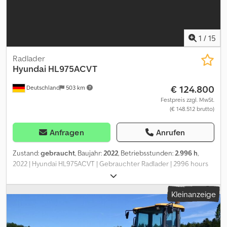
1
/
15
Radlader
Hyundai
HL975ACVT
€ 124.800
Deutschland
503 km
Festpreis zzgl. MwSt.
(€ 148.512 brutto)
Anfragen
Anrufen
Zustand:
gebraucht
, Baujahr:
2022
, Betriebsstunden:
2.996 h
,
2022 | Hyundai HL975ACVT | Gebrauchter Radlader | 2996 hours
Csdpfxjzrn Dlo Akkjrf 📍Location: Deutschland 🚛 Delivery
available to your destination – Use our shipping calculator to
Kleinanzeige
estimate transport costs! 💰 Buy Now for EUR 124800 or Make an
Offer. Payment at delivery available for an affordable fee (subject
to approval)* 👷‍♂️ Inspected by an independent expert 56