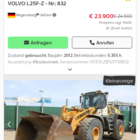
VOLVO
L25F-Z - Nr.: 832
€ 23.900
Regensburg
245 km
€ 24.900
Festpreis zzgl. MwSt.
(€ 28.441 brutto)
Anfragen
Anrufen
Zustand:
gebraucht
, Baujahr:
2012
, Betriebsstunden:
5.355 h
,
Ausstattung:
Allradantrieb
, Seriennummer: VCE0L25FL01755832
Baujahr: 2012 - Betriebsstunden: 5.355 h Maschinengewicht: 5.200
kg Schnellwechsler hydraulisch Crsdpfxsyt T Sxj Akkef Schaufel -
Kleinanzeige
Schnittbreite: 1.800 mm Palettengabel - Zinkenlänge: 1.200 mm
Bereifung: 335/80 R 18 - Restprofil ca. 12 mm vorne - 5 mm hinten
Änderungen, Zwischenverkauf und Irrtümer sind ausdrücklich
vorbehalten. Die Beschreibung dient der allgemeinen
Identifizierung des Fahrzeuges und stellt keine Gewährleistung
im kaufrechtlichen Sinne dar. Ausschlaggebend ist die
Beschreibung gemäß Kaufvertrag. Unser Angebot ist generell
ohne neue TÜV-Abnahme. Falls neue TÜV-Abnahme erwünscht,
unterbreiten wir Ihnen gerne ein Angebot unserer