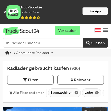
TruckScout24
Zur App
Gratis im Store
Verkaufen
Suchen
/ ... / Gebrauchte Radlader
Radlader gebraucht kaufen
(930)
Filter
Relevanz
Baumaschinen
Lader
Rad
Alle Filter entfernen