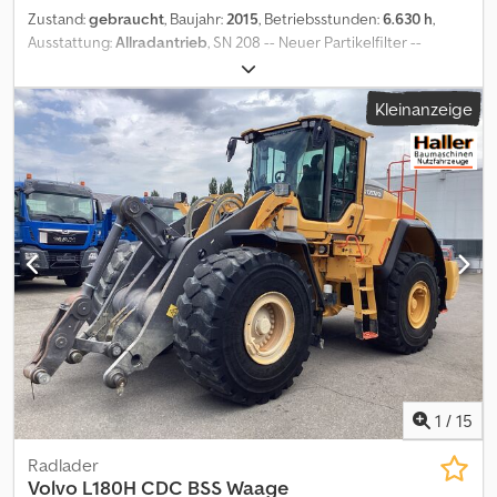
Zustand:
gebraucht
, Baujahr:
2015
, Betriebsstunden:
6.630 h
,
Ausstattung:
Allradantrieb
, SN 208 -- Neuer Partikelfilter --
Palettengabel -- Schaufel 1,2 qm -- Hydr. Schnellwechsler --
Differentialsperre beide Achsen -- Rundumkennleuchte --
Kleinanzeige
Kabinenheizung -- Knicklenkung -- Leistung: 54,6 kW -- Motor /
Typ: Volvo / D 3.3 H -- Hubraum (ccm) / Zylinder: 3331 / R 4 --
Radformel: 4 x 4 -- Getriebe: hydrostatisch -- Hydrauliktank (l): 54 --
Kraftstofftank (l): 84 Crsdpozr Ak Hjfx Akkef -- Radstand (mm): 2.150
-- Bereifung: 405/70 R20
1
/
15
Radlader
Volvo
L180H CDC BSS Waage