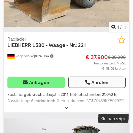
Partnerwerkstätten! Fahrzeug kann mit Werbung beklebt
und/oder beschriftet sein. Es gelten unsere allgemeinen Liefer-
und Zahlungsbedingungen.
1
/
11
Radlader
LIEBHERR
L580 - Waage - Nr.: 221
€ 37.900
Regensburg
245 km
€ 39.900
Festpreis zzgl. MwSt.
(€ 45.101 brutto)
Anfragen
Anrufen
Zustand:
gebraucht
, Baujahr:
2011
, Betriebsstunden:
21.042 h
,
Ausstattung:
Allradantrieb
, Serien-Nummer: VATZ0459KZB029221
Pfreundt PControl Waage Baujahr: 2011 - Betriebsstunden: 21.042
h zul. Gesamtgewicht: 28.000 kg Klimaanlage Sitzheizung und
Kleinanzeige
Sitzlüftung Radio-USB Schaufel mit Schnittbreite 3.180 mm
Credpfey Nuq Nox Akkjf Zentralschmieranlage Bereifung: 26.5 R
25 - vorne und hinten ca. 18 mm Änderungen, Zwischenverkauf