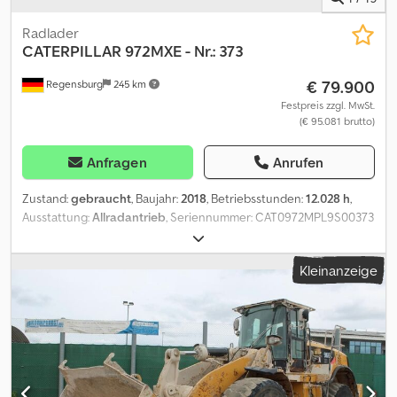
Radlader
CATERPILLAR
972MXE - Nr.: 373
€ 79.900
Regensburg
245 km
Festpreis zzgl. MwSt.
(€ 95.081 brutto)
Anfragen
Anrufen
Zustand:
gebraucht
, Baujahr:
2018
, Betriebsstunden:
12.028 h
,
Ausstattung:
Allradantrieb
, Seriennummer: CAT0972MPL9S00373
Baujahr: 2018 - Betriebsstunden: 12.028 h Klimaautomatik
Standheizung Radio-CD/USB Bluetooth Waage mit Drucker -
Kleinanzeige
LOADRITE Schaufel Lehnhoff - Schnittbreite 2.994 mm =
Volumen: 4,2 m³ Zentralschmieranlage Reifen: 26.5 R 25 - Profil
vorne 60 mm - hinten 65 mm Credpozrq Eljfx Akkjf Änderungen,
Zwischenverkauf und Irrtümer sind ausdrücklich vorbehalten. Die
Beschreibung dient der allgemeinen Identifizierung des
Fahrzeuges und stellt keine Gewährleistung im kaufrechtlichen
Sinne dar. Ausschlaggebend ist die Beschreibung gemäß