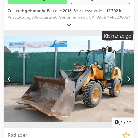
Zustand:
gebraucht
, Baujahr:
2018
, Betriebsstunden:
12.792 h
,
Ausstattung:
Allradantrieb
, Seriennummer: CAT0966MPFL200367
Baujahr: 2018 - Betriebsstunden: 12.792 h Klimaautomatik
Atemschutzanlage Radio-CD/Bluetooth Rückraumüberwachung
Kleinanzeige
Kamera Gewicht: 24.000 kg Zentralschmieranlage Cedpfx Aksy
Nurgekerf Schaufel - Schnittbreite 3.201 mm - Volumen 5,1 m³
Schnellwechsler hydraulisch 3-ter Steuerkreis Reifen: 26.5 R 25
Änderungen, Zwischenverkauf und Irrtümer sind ausdrücklich
vorbehalten. Die Beschreibung dient der allgemeinen
Identifizierung des Fahrzeuges und stellt keine Gewährleistung
im kaufrechtlichen Sinne dar. Ausschlaggebend ist die
Beschreibung gemäß Kaufvertrag. Unser Angebot ist generell
ohne neue TÜV-Abnahme. Falls neue TÜV-Abnahme erwünscht,
unterbreiten wir Ihnen gerne ein Angebot unserer
Partnerwerkstätten! Fahrzeug kann mit Werbung beklebt
und/oder beschriftet sein. Es gelten unsere allgemeinen Liefer-
und Zahlungsbedingungen.
1
/
10
Radlader