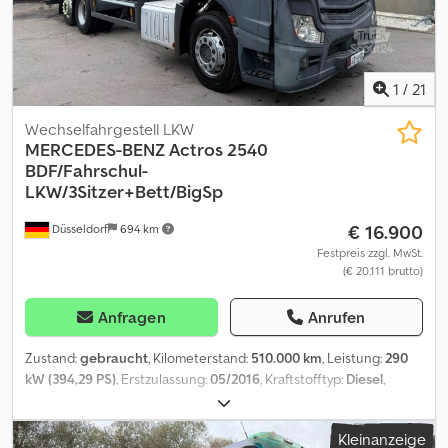
Zentralverriegelung, Lampenbügel mit Leuchten, Tagfahrlicht,
Getränkehalter, Informations- und Servicesystem,
Geschwindigkeitsbegrenzer, Obers und unteres Bett,
Fahrzeugstandort: 01471 RadeburgIrrtümer und Änderungen
1
/
21
vorbehalten Chsdpfx Abszkp Amotja
Wechselfahrgestell LKW
MERCEDES-BENZ
Actros 2540
BDF/Fahrschul-
LKW/3Sitzer+Bett/BigSp
€ 16.900
Düsseldorf
694 km
Festpreis zzgl. MwSt.
(€ 20.111 brutto)
Anfragen
Anrufen
Zustand:
gebraucht
, Kilometerstand:
510.000 km
, Leistung:
290
kW (394,29 PS)
, Erstzulassung:
05/2016
, Kraftstofftyp:
Diesel
,
Gesamtgewicht:
25.000 kg
, Achsen-Konfiguration:
3 Achsen
,
Farbe:
Weiß
, Getriebetyp:
Automatisch
, Emissionsklasse:
Euro6
,
Kleinanzeige
Baujahr:
2016
, Ausstattung:
ABS, Elektronisches