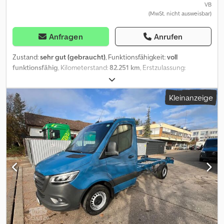
VB
(MwSt. nicht ausweisbar)
Anfragen
Anrufen
Zustand:
sehr gut (gebraucht)
, Funktionsfähigkeit:
voll
funktionsfähig
, Kilometerstand:
82.251 km
, Erstzulassung:
03/2021
, Kraftstofftyp:
Diesel
, maximales Ladegewicht:
3.500 kg
,
nächste Prüfung (TÜV):
03/2027
, Kraftstoff:
Diesel
,
Kleinanzeige
Kraftstofftankvolumen:
57 l
, Farbe:
Weiß
, Emissionsklasse:
Euro 6d
,
Anzahl der Sitzplätze:
3
, Gesamthöhe:
1.910 mm
,
Laderaumvolumen:
5 m³
, Laderaumlänge:
2.830 mm
,
Laderaumbreite:
1.270 mm
, Laderaumhöhe:
280 mm
, Baujahr:
2021
, Ausstattung:
Airbag, Klimaanlage, Kühlaggregat, LKW-
Zulassung, Ladebordwand, Nichtraucherfahrzeug,
Scheckheftgepflegt, Schiebetür, Sitzheizung, Tempomat,
Zentralverriegelung, elektrische Fensterheberregelung
, Zum
Verkauf steht ein gepflegter Mercedes-Benz Vito 116 CDI
Kühlwagen RWD mit hochwertiger Kerstner-Kühlanlage,
Rückfahrkamera und Tempomat Der Kühlwagen wurde
zuverlässig eingesetzt und regelmässig gewartet. Die Kerstner-