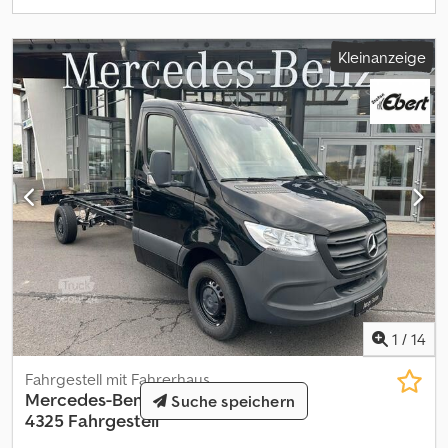
Kleinanzeige
1
/
14
Fahrgestell mit Fahrerhaus
Mercedes-Benz
Sprinter 311 CDI
Suche speichern
4325 Fahrgestell