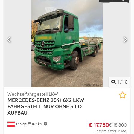
1
/
16
Wechselfahrgestell LKW
MERCEDES-BENZ
2541 6X2 LKW
FAHRGESTELL NUR OHNE SILO
AUFBAU
€ 17.750
Thalgau
107 km
€ 18.800
Festpreis zzgl. MwSt.