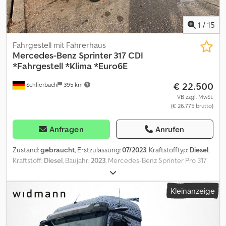
Zwischenverkauf vorbehaltlich!
1
/
15
Fahrgestell mit Fahrerhaus
Mercedes-Benz
Sprinter 317 CDI
*Fahrgestell *Klima *Euro6E
€ 22.500
Schlierbach
395 km
VB zzgl. MwSt.
(€ 26.775 brutto)
Anfragen
Anrufen
Zustand:
gebraucht
, Erstzulassung:
07/2023
, Kraftstofftyp:
Diesel
,
Kraftstoff:
Diesel
, Baujahr:
2023
, Mercedes-Benz Sprinter Pro 317
CDI Fahrgestell *ehemaliges Kühlfahrzeug!* • Motor: OM 654 DE
20 LA • Leistung: 125 kW / 170 PS • Schadstoffklasse: EURO 6e •
Kleinanzeige
HVO fähig • 9-Gang-Tronik Automatikgetriebe • ABS / ASR / ESP •
Generator 14V / 250 A • Vließbatterie 12 V 70 Ah • Batterie-
Hauptschalter einpolig • Starthilfe Kontakt • Klemmleiste für
Elektroanschluß • Außentemperaturanzeige • Anzeige