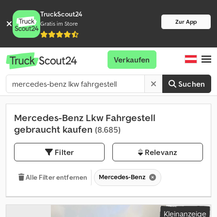
TruckScout24
Zur App
Gratis im Store
Verkaufen
Suchen
Mercedes-Benz Lkw Fahrgestell
gebraucht kaufen
(8.685)
Filter
Relevanz
Mercedes-Benz
Alle Filter entfernen
Kleinanzeige