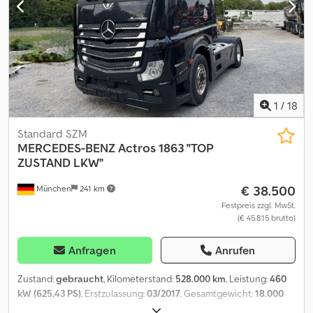
Ansprechpartner Herr Hinz Mail: hv. WhatsApp : Chsdjzr Dhtspfx
Abtea
1
/
18
Standard SZM
MERCEDES-BENZ
Actros 1863 ''TOP
ZUSTAND LKW''
€ 38.500
München
241 km
Festpreis zzgl. MwSt.
(€ 45.815 brutto)
Anfragen
Anrufen
Zustand:
gebraucht
, Kilometerstand:
528.000 km
, Leistung:
460
kW (625,43 PS)
, Erstzulassung:
03/2017
, Gesamtgewicht:
18.000
kg
, Achsen-Konfiguration:
2 Achsen
, nächste Prüfung (TÜV):