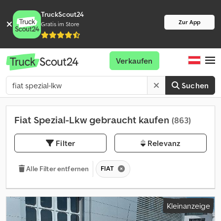
TruckScout24
Zur App
Gratis im Store
Verkaufen
Suchen
Fiat Spezial-Lkw gebraucht kaufen
(863)
Filter
Relevanz
FIAT
Alle Filter entfernen
Kleinanzeige