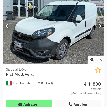
1
/
5
Spezial-LKW
Fiat
Mod. Vers.
€ 11.800
Sesto Fiorentino - Fi
489 km
Festpreis
(MwSt. nicht ausweisbar)
Anfragen
Anrufen