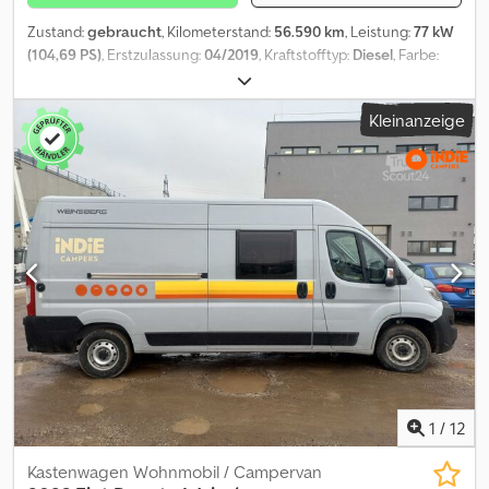
Zustand:
gebraucht
, Kilometerstand:
56.590 km
, Leistung:
77 kW
(104,69 PS)
, Erstzulassung:
04/2019
, Kraftstofftyp:
Diesel
, Farbe:
Weiß
, Getriebetyp:
mechanisch
, Farbe Weiß Dkodpfx Ajzn A R
Secwjr
Kleinanzeige
1
/
12
Kastenwagen Wohnmobil / Campervan