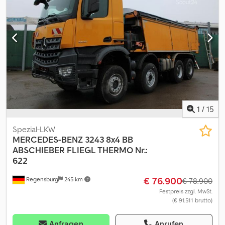
Auslassungen vorbehalten Die angegebenen Preise verstehen
sich zzgl. MwSt. Bitte kontaktieren Sie den Vertrieb für aktuelle
Preis- und Angebotsvergleiche. Für weitere Informationen: Loris:
3484773001 URL: #glispecialistidelloscarrabile Crjdjxpy Azjpfx Ag
Sof SCARRABILI AURORA ist auf den An- und Verkauf von
Industrie- und Nutzfahrzeugen spezialisiert, insbesondere für den
Bereich Abfallwirtschaft. Spezialisiert auf Lkw, Anhänger und
Wechselgeräte. Über 50 sofort verfügbare Lkw und mehr als 150
Behälter, Container mit und ohne Abrollkipper im Bestand. S.E.&O.
Aufgrund der Vielzahl an Inseraten und Details bittet Aurora
darum, die Richtigkeit der Angaben mit dem Verkaufsteam
1
/
15
abzugleichen.
Spezial-LKW
MERCEDES-BENZ
3243 8x4 BB
ABSCHIEBER FLIEGL THERMO Nr.:
622
€ 76.900
Regensburg
245 km
€ 78.900
Festpreis zzgl. MwSt.
(€ 91.511 brutto)
Anfragen
Anrufen