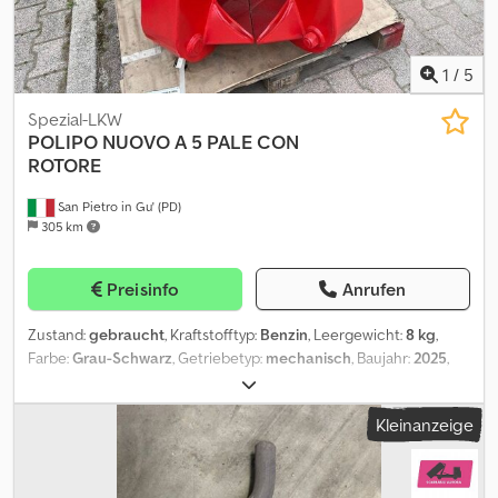
die Richtigkeit der angegebenen Daten mit dem Verkaufsteam
abzustimmen.
1
/
5
Spezial-LKW
POLIPO NUOVO A 5 PALE CON
ROTORE
San Pietro in Gu' (PD)
305 km
Preisinfo
Anrufen
Zustand:
gebraucht
, Kraftstofftyp:
Benzin
, Leergewicht:
8 kg
,
Farbe:
Grau-Schwarz
, Getriebetyp:
mechanisch
, Baujahr:
2025
,
TITEL: NEUER 5-SCHALEN-GREIFER FÜR SCHROTT- UND
SCHÜTTGUTHANDLING MIT INTEGRIERTEM ROTOR REF.: 25-ATT-
Kleinanzeige
06 BAUJAHR: 2025 MODELL: PM 5 200R SERIENNR.: 022525
GEWICHT: 420 kg TRAGKRAFT: 2500 kg FASSUNGSVERMÖGEN:
210 l Irrtümer und/oder Auslassungen vorbehalten. Die
angegebenen Preise verstehen sich zzgl. MwSt. Bitte