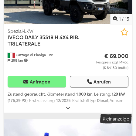
Radstand: 5.100 mm Aufbaulänge: 6.750 mm Gesamtlänge des
Lastkraftwagens: 9.685 mm Nutzlast: 4.000 kg Gesamtgewicht des
Fahrzeugs: 11.500 kg Mechanische Blattfederung Kilometerstand:
1
/
15
280.000 km
Spezial-LKW
IVECO
DAILY 35S18 H 4X4 RIB.
TRILATERALE
€ 69.000
Cazzago di Pianiga - Ve
298 km
Festpreis zzgl. MwSt.
(€ 84.180 brutto)
Anfragen
Anrufen
Zustand:
gebraucht
, Kilometerstand:
1.000 km
, Leistung:
129 kW
(175,39 PS)
, Erstzulassung:
12/2025
, Kraftstofftyp:
Diesel
, Achsen-
Konfiguration:
2 Achsen
, Farbe:
Sonstige
, Fahrerkabine:
Sonstige
,
Getriebetyp:
mechanisch
, Anzahl der Sitzplätze:
3
, Iveco Daily
Kleinanzeige
35S18 H mit Allradantrieb (4x4) und dreiseitigem Kipperaufbau.
Fahrzeug wurde nur für Ausstellungszwecke verwendet!
EINZIGARTIGES FAHRZEUG MIT ALLRADANTRIEB, DAS MIT EINEM