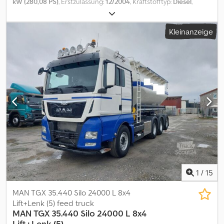
Nennrettungshöhe: 23m, Nennausladung: 12m, Abstützung:
kW (280,08 PS)
, Erstzulassung:
12/2004
, Kraftstofftyp:
Diesel
,
Waagerecht-Senkrecht, Abstützbreite variabel zwischen
Gesamtgewicht:
15.000 kg
, Achsen-Konfiguration:
2 Achsen
,
2.400mm und 4.500mm * 2014,9 Betriebsstunden * LED Strahler
Bremsen:
Retarder
, Farbe:
Rot
, Getriebetyp:
Automatisch
,
Kleinanzeige
am Leiterpark zur grossflächigen Ausleuchtung *
Emissionsklasse:
Euro3
, Gesamtbreite:
2.500 mm
, Gesamthöhe:
Sondersignalanlage * Frontblitzer * orig. Martinshorn Anlage (4-
3.290 mm
, Baujahr:
2004
, Ausstattung:
ABS, Kompressor
, MAN LE
Trichter). * Krankentragenlagerung zur Aufnahme von DIN-
15.280 mit Drehleiter METZ DLK 23-12 PLC 3.2 L32 in sofort
Krankentrage inkl. Umrüstung zur Aufnahme einer
einsatzbereitem Zustand ----Ausstattung Grundfahrzeug: *
Schleifkorbtrage, Belastbarkeit bis 150 kg * Fest verlegte 230V
Federungsart Blatt/Blatt * Radstand 4575 mm * zul. Ges.-Gew. 15 t
Stromführung bis in den Rettungskorb, 2 Schukosteckdosen im
* Automatikgetriebe ZF 5 HP 590 mit Retarder *
Rettungskorb * Fest verlegte Wasserhochführung im Oberteil
Kraftstoffbehälter 125l rechts * Verstellbares Lenkrad *
der Leiter mit Schieber und B-Storz Kupplungen * 3
Achsübersetzung i = 4,62 * Differentialsperre in Hinterachse *
Sicherungspunkte im Rettungskorb zur Sicherung der
Fahrerhaus mittellang * Fahrer-Komfortsitz mit
Korbbesatzung * Lastöse an der Unterleiter belastbar mit bis zu
Lendenwirbelstütze - Fabrikat GRAMMER * Beifahrersitz Fabrikat
4000kg * Lastöse am Korbsegment (zwischen Leiterspitze und
GRAMMER * Auspuffendrohr für Feuerwehr * Schnellstartanlage
Rettungskorb) zum Anschlagen einer Abseilvorrichtung
* Anti-Blockier-System (ABS) * Antriebs-Schlupfregelung *
270kg/400kg Nutzlast * LED Umfeldbeleuchtung am Unterwagen
Scheibenbremse für Vorderachse * Armlehnen an beiden Türen
* Plattform XXL am Drehgestell zur Aufnahme von DIN-
* Fern- und Nebelscheinwerfer zusätzlich *
1
/
15
Stromerzeuger, Belüftungsgerät, Verkehrsleitkegel,
Betriebsstundenzähler * Tempomat * Radio MAN CD 24V *
Ersatzkanister, Schleifkorbtrage und Wenderohr * LED-
Stabilisatoren Vorder- und Hinterachse * Kopfstützen für Fahrer-
MAN TGX 35.440 Silo 24000 L 8x4
Scheinwerferbalken an der Unterleiter, ca. 8282 Lumen * 2 x
und Beifahrer * Fahrerhausrückwand mit 2 Fenstern schmal, links
Lift+Lenk (5) feed truck
Nivellierbare LED-Strahler am Ende der Unterleiter, je 2880
und rechts * Rückspiegel heizbar und elektrisch verstellbar *
MAN
TGX 35.440 Silo 24000 L 8x4
Lumen, bedienbar vom Hauptbedienstand * LED-Scheinwerfer
Weitwinkelspiegel links und rechts, heizbar * Bordsteinspiegel
Lift+Lenk (5)