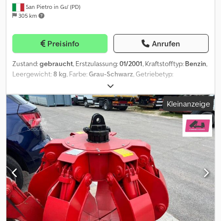
San Pietro in Gu' (PD)
305 km
Preisinfo
Anrufen
Zustand:
gebraucht
, Erstzulassung:
01/2001
, Kraftstofftyp:
Benzin
,
Leergewicht:
8 kg
, Farbe:
Grau-Schwarz
, Getriebetyp:
mechanisch
, Baujahr:
2001
, TITEL: GEBRAUCHTER ROZZI
POLYPGREIFER MIT 6 SCHALEN UND INTEGRIERTEM ROTATOR
Kleinanzeige
REF.: 25-ATT-08 BAUJAHR: 2001 MODELL: RHG300A
SERIENNUMMER: 13270 GEWICHT: 530 kg VOLUMEN: 300 Liter
Irrtümer und/oder Auslassungen vorbehalten Die angegebenen
Preise verstehen sich zzgl. MwSt. Bitte kontaktieren Sie den
Verkauf für einen aktualisierten Preis- und Konditionsvergleich.
Für weitere Informationen: Loris: 3484773001 URL:
#glispecialistidelloscarrabile SCARRABILI AURORA ist spezialisiert
auf den An- und Verkauf von Industrie- und Nutzfahrzeugen,
insbesondere im Bereich Entsorgung. Spezialisiert auf Lkw,
Anhänger und Abrollsysteme. Großer Fuhrpark mit über 50 sofort
verfügbaren Lkw und über 150 Containern, darunter Behälter mit
und ohne Abrollkran. Codexzlztspfx Ag Ssrf Irrtümer und Fehler