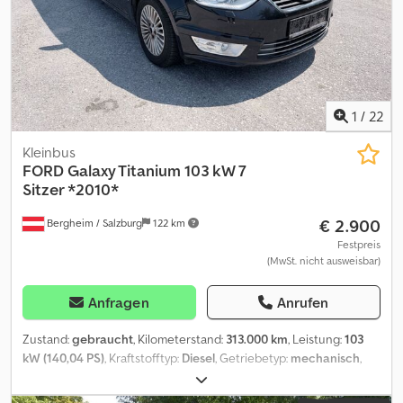
1
/
22
Kleinbus
FORD
Galaxy Titanium 103 kW 7
Sitzer *2010*
€ 2.900
Bergheim / Salzburg
122 km
Festpreis
(MwSt. nicht ausweisbar)
Anfragen
Anrufen
Zustand:
gebraucht
, Kilometerstand:
313.000 km
, Leistung:
103
kW (140,04 PS)
, Kraftstofftyp:
Diesel
, Getriebetyp:
mechanisch
,
Erstzulassung:
06/2010
, Emissionsklasse:
Euro5
, Farbe:
Schwarz
,
Anzahl der Sitzplätze:
7
, Ausstattung:
ABS, Elektronisches