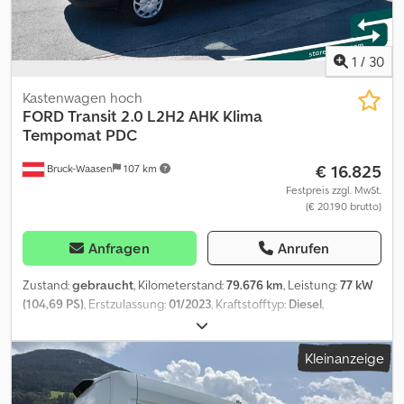
1
/
30
Kastenwagen hoch
FORD
Transit 2.0 L2H2 AHK Klima
Tempomat PDC
€ 16.825
Bruck-Waasen
107 km
Festpreis zzgl. MwSt.
(€ 20.190 brutto)
Anfragen
Anrufen
Zustand:
gebraucht
, Kilometerstand:
79.676 km
, Leistung:
77 kW
(104,69 PS)
, Erstzulassung:
01/2023
, Kraftstofftyp:
Diesel
,
Gesamtgewicht:
3.500 kg
, nächste Prüfung (TÜV):
01/2027
, Farbe:
Weiß
, Getriebetyp:
mechanisch
, Anzahl der Sitzplätze:
3
,
Kleinanzeige
Laderaumlänge:
3.000 mm
, Laderaumbreite:
1.900 mm
,
Laderaumhöhe:
1.750 mm
, Ausstattung:
ABS, Klimaanlage,
Zentralverriegelung
, Ford Transit 2.0 L2H2 AHK Klima Tempomat