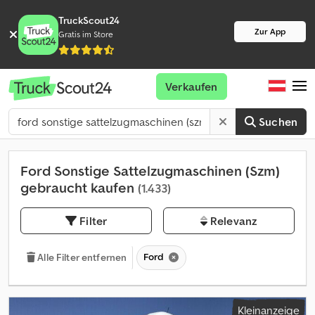
TruckScout24
Zur App
Gratis im Store
Verkaufen
Suchen
Ford Sonstige Sattelzugmaschinen (Szm)
gebraucht kaufen
(1.433)
Filter
Relevanz
Ford
Alle Filter entfernen
Kleinanzeige