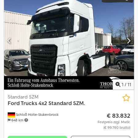
1
/
11
Standard SZM
Ford Trucks
4x2 Standard SZM.
€ 83.832
Schloß Holte-Stukenbrock
648 km
Festpreis zzgl. MwSt.
(€ 99.760 brutto)