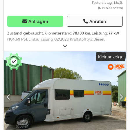
Achse / Hinterachse
Festpreis zzgl. MwSt.
(€ 19.500 brutto)
Anfragen
Anrufen
Zustand:
gebraucht
, Kilometerstand:
78.130 km
, Leistung:
77 kW
(104,69 PS)
, Erstzulassung:
02/2023
, Kraftstofftyp:
Diesel
,
Gesamtgewicht:
2.940 kg
, Farbe:
Weiß
, Getriebetyp:
mechanisch
,
Anzahl der Sitzplätze:
3
, Ausstattung:
ABS, Klimaanlage,
Kleinanzeige
Zentralverriegelung
, Ford Transit 2.0 L2H2 AHK Klima Tempomat
PDC Alles auf einen Blick · Erstzulassung: 10.02.2023 · Motor: 105 PS
/ 77,3 kW · Hubraum: 1.995 cm · Kilometerstand: 78.130 km · Farbe:
Weiß · Getriebe: Schaltgetriebe · Reifen: 215/65R15C ·
Abmessungen: ca. 3. x 1.750 x 1.900 mm (LxHxB) · Gesamtgewicht:
2.940 kg · Nutzlast: 713 kg · Bemerkung: Sofort zur Verfügung
Sonderausstattung · Anhängerkupplung 2.450 kg · Klimaanlage ·
Tempomat · Parksensoren vorne + hinten · Frontscheibe beheizt ·
Ledermultifunktionslenkrad · Doppelbeifahrersitzbank ·
Seitenschiebetüre · Radio · Zentralverriegelung mit
Fernbedienung · elektr. Fensterheber · elektr. Spiegel · Armlehne
am Fahrersitz · Airbag · Zierkappen · ABS · ASR · IG ? Luftplakette