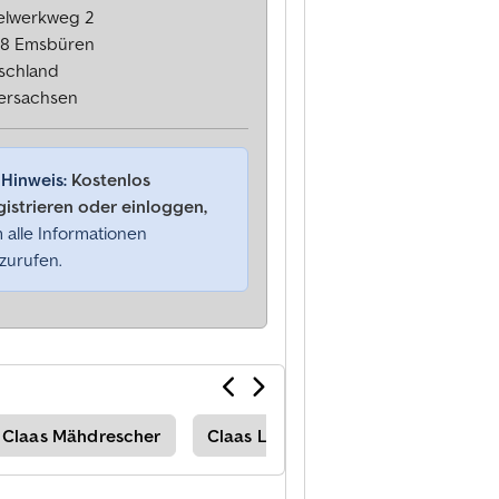
elwerkweg 2
8 Emsbüren
schland
ersachsen
Hinweis:
Kostenlos
gistrieren oder einloggen,
 alle Informationen
zurufen.
Claas Mähdrescher
Claas Ladewagen
Claas Häcks