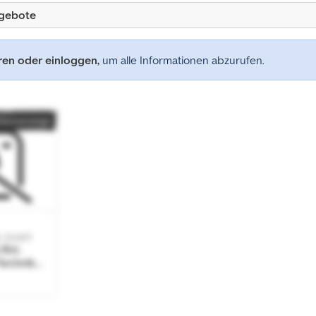
ngebote
eren oder einloggen,
um alle Informationen abzurufen.
Kleinanzeige
vL GmbH
 BvL
echnik