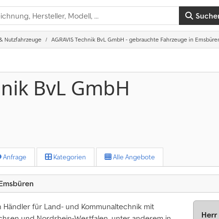
Suche
& Nutzfahrzeuge
AGRAVIS Technik BvL GmbH - gebrauchte Fahrzeuge in Emsbüre
hnik BvL GmbH
Anfrage
Kategorien
Alle Angebote
 Emsbüren
 Händler für Land- und Kommunaltechnik mit
Herr
chsen und Nordrhein-Westfalen, unter anderem in