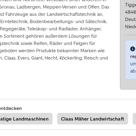
Tigg
Gronau, Ladbergen, Meppen-Versen und Olfen. Das
4848
d Fahrzeuge aus der Landwirtschaftstechnik an,
Deut
 Erntetechnik, Bodenbearbeitungs- und Sätechnik,
Nied
flegegeräte, Teleskop- und Radlader, Anhänger,
Zum Sortiment gehören außerdem Lösungen für
gstechnik sowie Reifen, Räder und Felgen für
Angeboten werden Produkte bekannter Marken wie
re
 Claas, Evers, Giant, Hecht, Köckerling, Reisch und
um
ab
entdecken
nstige Landmaschinen
Claas Mäher Landwirtschaft