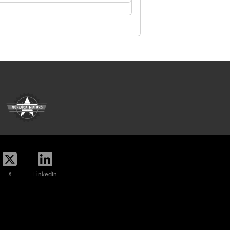
X
LinkedIn