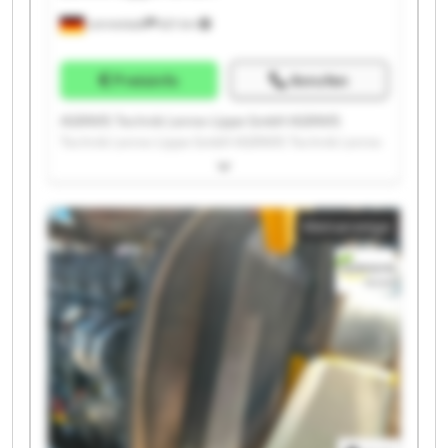
Lennestadt
621 km
Preisinfo
Anrufen
AGRAVIS Technik Lenne-Lippe GmbH AGRAVIS
Technik Lenne-Lippe GmbH AGRAVIS Technik Lenne-
Lippe GmbH AGRAVIS Technik Lenne-Lippe GmbH
AGRAVIS Technik Lenne-Lippe GmbH AGRAVIS
Technik Lenne-Lippe GmbH AGRAVIS Technik Lenne-
Kleinanzeige
Lippe GmbH AGRAVIS Technik Lenne-Lippe GmbH
AGRAVIS Technik Lenne-Lippe GmbH AGRAVIS
Technik Lenne-Lippe GmbH AGRAVIS Technik Lenne-
Lippe GmbH AGRAVIS Technik Lenne-Lippe GmbH
AGRAVIS Technik Lenne-Lippe GmbH AGRAVIS
Technik Lenne-Lippe GmbH AGRAVIS Technik Lenne-
Lippe GmbH AGRAVIS Technik Lenne-Lippe GmbH
AGRAVIS Technik Lenne-Lippe GmbH AGRAVIS
Technik Lenne-Lippe GmbH AGRAVIS Technik Lenne-
Lippe GmbH AGRAVIS Technik Lenne-Lippe GmbH