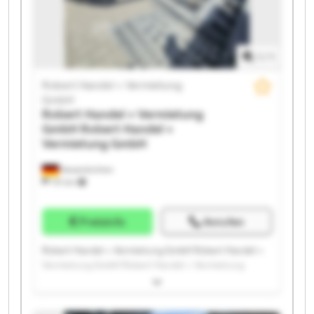
Vermietung GmbH Robert Handel + Vermietung
GmbH Robert Handel + Vermietung GmbH
1
/
1
Robert Handel + Vermietung
GmbH
Robert Handel + Vermietung
GmbH
Robert Handel +
Vermietung GmbH
Neuenkirchen
731 km
Preisinfo
Anrufen
Robert Handel + Vermietung GmbH Robert Handel +
Vermietung GmbH Robert Handel + Vermietung
GmbH Robert Handel + Vermietung GmbH Robert
Handel + Vermietung GmbH Robert Handel +
Vermietung GmbH Robert Handel + Vermietung