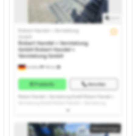
1
/
1
Robert Handel + Vermietung
GmbH
Robert Handel + Vermietung
GmbH
Robert Handel +
Vermietung GmbH
Schüttorf
748 km
Preisinfo
Anrufen
Robert Handel + Vermietung GmbH Robert Handel +
Vermietung GmbH Robert Handel + Vermietung
GmbH Robert Handel + Vermietung GmbH Robert
Handel + Vermietung GmbH Robert Handel +
Vermietung GmbH Robert Handel + Vermietung
Kleinanzeige
GmbH Robert Handel + Vermietung GmbH Robert
Handel + Vermietung GmbH Robert Handel +