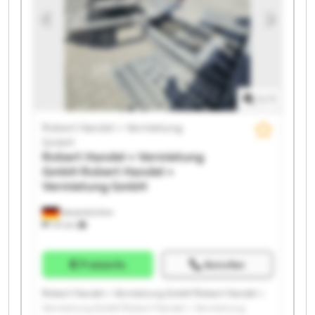
Vermietung GmbH Robert Handel + Vermietung
GmbH Robert Handel + Vermietung GmbH Robert
Handel + Vermietung GmbH Robert Handel +
Vermietung GmbH Robert Handel + Vermietung
GmbH Robert Handel + Vermietung GmbH
1
/
1
Robert Handel + Vermietung
GmbH
Robert Handel + Vermietung
GmbH
Robert Handel +
Vermietung GmbH
Neuenkirchen
731 km
Preisinfo
Anrufen
Robert Handel + Vermietung GmbH Robert Handel +
Vermietung GmbH Robert Handel + Vermietung