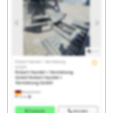
Vermietung GmbH Robert Handel + Vermietung
GmbH Robert Handel + Vermietung GmbH Robert
Handel + Vermietung GmbH Robert Handel +
Vermietung GmbH Robert Handel + Vermietung
GmbH Robert Handel + Vermietung GmbH Robert
Handel + Vermietung GmbH Robert Handel +
Vermietung GmbH Robert Handel + Vermietung
GmbH Robert Handel + Vermietung GmbH
1
/
1
Robert Handel + Vermietung
GmbH
Robert Handel + Vermietung
GmbH
Robert Handel +
Vermietung GmbH
Neuenkirchen
731 km
Preisinfo
Anrufen