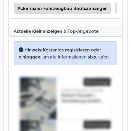
Ackermann Fahrzeugbau Bootsanhänger
Ober
Aktuelle Kleinanzeigen & Top-Angebote
Hinweis:
Kostenlos registrieren oder
einloggen,
um alle Informationen abzurufen.
Kleinanzeige
Robert Handel + Vermietung GmbH
Robert Handel +
Vermietung GmbH
Robert Handel +
Vermietung GmbH
Kleinanzeige