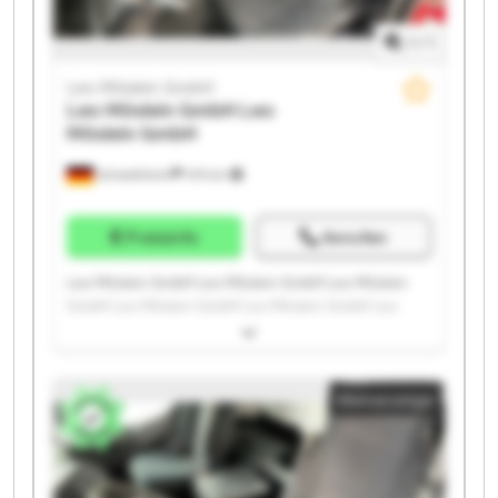
1
/
1
Leo Möslein GmbH
Leo Möslein GmbH
Leo
Möslein GmbH
Schwebheim
419 km
Preisinfo
Anrufen
Leo Möslein GmbH Leo Möslein GmbH Leo Möslein
GmbH Leo Möslein GmbH Leo Möslein GmbH Leo
Möslein GmbH Leo Möslein GmbH Leo Möslein GmbH
Leo Möslein GmbH Leo Möslein GmbH Leo Möslein
GmbH Leo Möslein GmbH Leo Möslein GmbH Leo
Kleinanzeige
Möslein GmbH Leo Möslein GmbH Leo Möslein GmbH
Leo Möslein GmbH Leo Möslein GmbH Leo Möslein
GmbH Leo Möslein GmbH