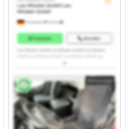
Leo Möslein GmbH
Leo
Möslein GmbH
Schwebheim
419 km
Preisinfo
Anrufen
Leo Möslein GmbH Leo Möslein GmbH Leo Möslein
GmbH Leo Möslein GmbH Leo Möslein GmbH Leo
Möslein GmbH Leo Möslein GmbH Leo Möslein GmbH
Leo Möslein GmbH Leo Möslein GmbH Leo Möslein
GmbH Leo Möslein GmbH Leo Möslein GmbH Leo
Kleinanzeige
Möslein GmbH Leo Möslein GmbH Leo Möslein GmbH
Leo Möslein GmbH Leo Möslein GmbH Leo Möslein
GmbH Leo Möslein GmbH