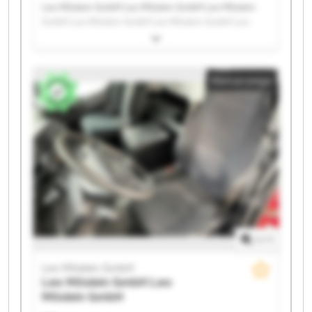
Leo Möslein GmbH Leo Möslein GmbH Leo Möslein
GmbH Leo Möslein GmbH Leo Möslein GmbH Leo
Möslein GmbH Leo Möslein GmbH Leo Möslein GmbH
Leo Möslein GmbH Leo Möslein GmbH Leo Möslein
GmbH Leo Möslein GmbH Leo Möslein GmbH Leo
Kleinanzeige
Möslein GmbH Leo Möslein GmbH Leo Möslein GmbH
Leo Möslein GmbH Leo Möslein GmbH Leo Möslein
GmbH Leo Möslein GmbH
1
/
1
Leo Möslein GmbH
Leo Möslein GmbH
Leo
Möslein GmbH