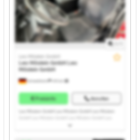
1
/
1
Leo Möslein GmbH
Leo Möslein GmbH
Leo
Möslein GmbH
Schwebheim
419 km
Preisinfo
Anrufen
Leo Möslein GmbH Leo Möslein GmbH Leo Möslein
GmbH Leo Möslein GmbH Leo Möslein GmbH Leo
Möslein GmbH Leo Möslein GmbH Leo Möslein GmbH
Leo Möslein GmbH Leo Möslein GmbH Leo Möslein
GmbH Leo Möslein GmbH Leo Möslein GmbH Leo