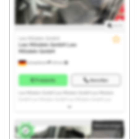
1
/
1
Leo Möslein GmbH
Leo Möslein GmbH
Leo
Möslein GmbH
Schwebheim
419 km
Preisinfo
Anrufen
Leo Möslein GmbH Leo Möslein GmbH Leo Möslein
GmbH Leo Möslein GmbH Leo Möslein GmbH Leo
Möslein GmbH Leo Möslein GmbH Leo Möslein GmbH
Leo Möslein GmbH Leo Möslein GmbH Leo Möslein
GmbH Leo Möslein GmbH Leo Möslein GmbH Leo
Kleinanzeige
Möslein GmbH Leo Möslein GmbH Leo Möslein GmbH
Leo Möslein GmbH Leo Möslein GmbH Leo Möslein
GmbH Leo Möslein GmbH