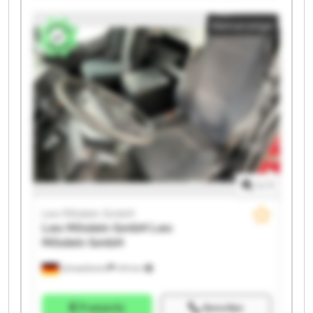
GmbH Leo Möslein GmbH Leo Möslein GmbH Leo
Kleinanzeige
Möslein GmbH Leo Möslein GmbH Leo Möslein GmbH
Leo Möslein GmbH Leo Möslein GmbH Leo Möslein
GmbH Leo Möslein GmbH
1
/
1
Leo Möslein GmbH
Leo Möslein GmbH
Leo
Möslein GmbH
Schwebheim
419 km
Preisinfo
Anrufen