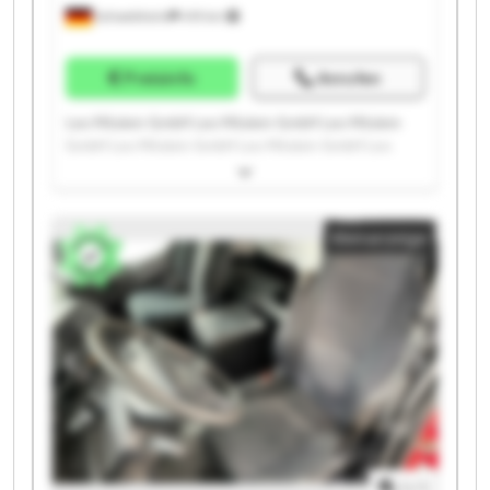
Schwebheim
419 km
Preisinfo
Anrufen
Leo Möslein GmbH Leo Möslein GmbH Leo Möslein
GmbH Leo Möslein GmbH Leo Möslein GmbH Leo
Möslein GmbH Leo Möslein GmbH Leo Möslein GmbH
Leo Möslein GmbH Leo Möslein GmbH Leo Möslein
GmbH Leo Möslein GmbH Leo Möslein GmbH Leo
Kleinanzeige
Möslein GmbH Leo Möslein GmbH Leo Möslein GmbH
Leo Möslein GmbH Leo Möslein GmbH Leo Möslein
GmbH Leo Möslein GmbH
1
/
1