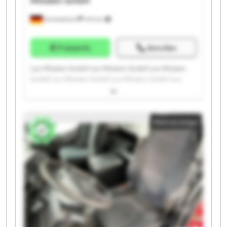
Möslein GmbH
Schwebheim
419 km
Preisinfo
Anrufen
Leo Möslein GmbH Leo Möslein GmbH Leo Möslein
GmbH Leo Möslein GmbH Leo Möslein GmbH Leo
Möslein GmbH Leo Möslein GmbH Leo Möslein GmbH
Leo Möslein GmbH Leo Möslein GmbH Leo Möslein
GmbH Leo Möslein GmbH Leo Möslein GmbH Leo
Kleinanzeige
Möslein GmbH Leo Möslein GmbH Leo Möslein GmbH
Leo Möslein GmbH Leo Möslein GmbH Leo Möslein
GmbH Leo Möslein GmbH