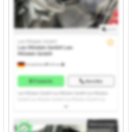
1
/
1
Leo Möslein GmbH
Leo Möslein GmbH
Leo
Möslein GmbH
Schwebheim
419 km
Preisinfo
Anrufen
Leo Möslein GmbH Leo Möslein GmbH Leo Möslein
GmbH Leo Möslein GmbH Leo Möslein GmbH Leo
Möslein GmbH Leo Möslein GmbH Leo Möslein GmbH
Leo Möslein GmbH Leo Möslein GmbH Leo Möslein
GmbH Leo Möslein GmbH Leo Möslein GmbH Leo
Kleinanzeige
Möslein GmbH Leo Möslein GmbH Leo Möslein GmbH
Leo Möslein GmbH Leo Möslein GmbH Leo Möslein