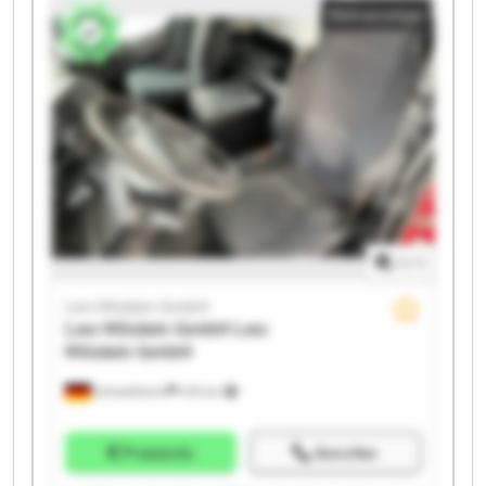
Kleinanzeige
Möslein GmbH Leo Möslein GmbH Leo Möslein GmbH
Leo Möslein GmbH Leo Möslein GmbH Leo Möslein
GmbH Leo Möslein GmbH
1
/
1
Leo Möslein GmbH
Leo Möslein GmbH
Leo
Möslein GmbH
Schwebheim
419 km
Preisinfo
Anrufen