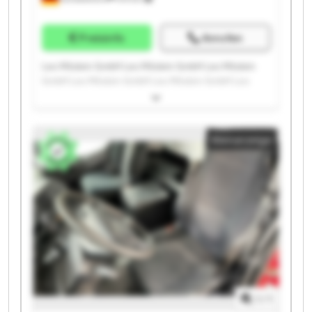
Preisinfo
Anrufen
Leo Möslein GmbH Leo Möslein GmbH Leo Möslein
GmbH Leo Möslein GmbH Leo Möslein GmbH Leo
Möslein GmbH Leo Möslein GmbH Leo Möslein GmbH
Leo Möslein GmbH Leo Möslein GmbH Leo Möslein
GmbH Leo Möslein GmbH Leo Möslein GmbH Leo
Kleinanzeige
Möslein GmbH Leo Möslein GmbH Leo Möslein GmbH
Leo Möslein GmbH Leo Möslein GmbH Leo Möslein
GmbH Leo Möslein GmbH
1
/
1