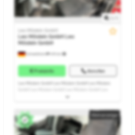
1
/
1
Leo Möslein GmbH
Leo Möslein GmbH
Leo
Möslein GmbH
Schwebheim
419 km
Preisinfo
Anrufen
Leo Möslein GmbH Leo Möslein GmbH Leo Möslein
GmbH Leo Möslein GmbH Leo Möslein GmbH Leo
Möslein GmbH Leo Möslein GmbH Leo Möslein GmbH
Leo Möslein GmbH Leo Möslein GmbH Leo Möslein
GmbH Leo Möslein GmbH Leo Möslein GmbH Leo
Kleinanzeige
Möslein GmbH Leo Möslein GmbH Leo Möslein GmbH
Leo Möslein GmbH Leo Möslein GmbH Leo Möslein
GmbH Leo Möslein GmbH