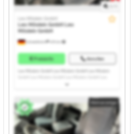
1
/
1
Leo Möslein GmbH
Leo Möslein GmbH
Leo
Möslein GmbH
Schwebheim
419 km
Preisinfo
Anrufen
Leo Möslein GmbH Leo Möslein GmbH Leo Möslein
GmbH Leo Möslein GmbH Leo Möslein GmbH Leo
Möslein GmbH Leo Möslein GmbH Leo Möslein GmbH
Leo Möslein GmbH Leo Möslein GmbH Leo Möslein
GmbH Leo Möslein GmbH Leo Möslein GmbH Leo
Kleinanzeige
Möslein GmbH Leo Möslein GmbH Leo Möslein GmbH
Leo Möslein GmbH Leo Möslein GmbH Leo Möslein
GmbH Leo Möslein GmbH