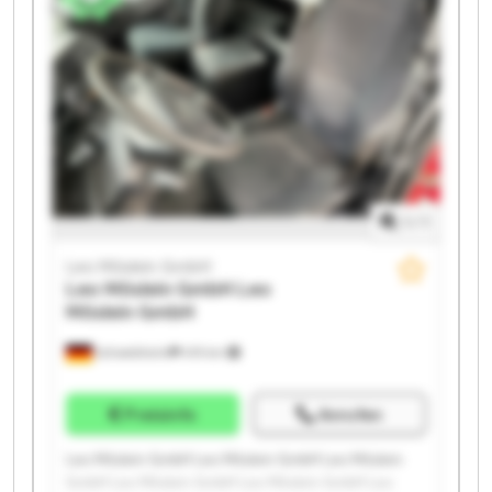
GmbH Leo Möslein GmbH
1
/
1
Leo Möslein GmbH
Leo Möslein GmbH
Leo
Möslein GmbH
Schwebheim
419 km
Preisinfo
Anrufen
Leo Möslein GmbH Leo Möslein GmbH Leo Möslein
GmbH Leo Möslein GmbH Leo Möslein GmbH Leo