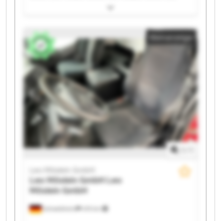
Möslein GmbH Leo Möslein GmbH Leo Möslein GmbH
Leo Möslein GmbH Leo Möslein GmbH Leo Möslein
GmbH Leo Möslein GmbH Leo Möslein GmbH Leo
Kleinanzeige
Möslein GmbH Leo Möslein GmbH Leo Möslein GmbH
Leo Möslein GmbH Leo Möslein GmbH Leo Möslein
GmbH Leo Möslein GmbH
1
/
1
Leo Möslein GmbH
Leo Möslein GmbH
Leo
Möslein GmbH
Schwebheim
419 km