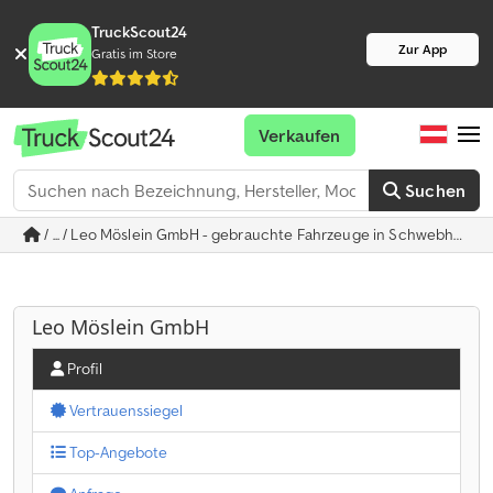
TruckScout24
Zur App
Gratis im Store
Verkaufen
Suchen
/ ... / Leo Möslein GmbH - gebrauchte Fahrzeuge in Schwebheim
Leo Möslein GmbH
Profil
Vertrauenssiegel
Top-Angebote