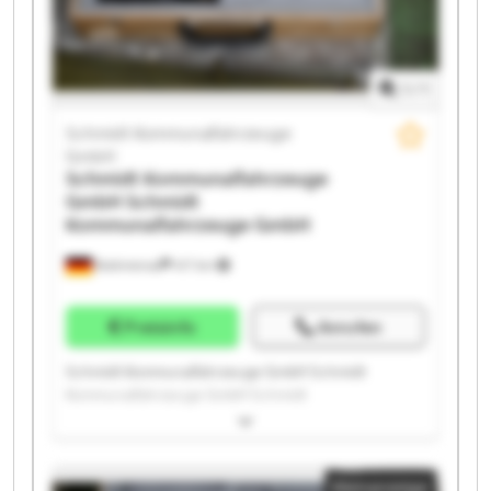
1
/
1
Schmidt Kommunalfahrzeuge
GmbH
Schmidt Kommunalfahrzeuge
GmbH
Schmidt
Kommunalfahrzeuge GmbH
Brahmenau
417 km
Preisinfo
Anrufen
Schmidt Kommunalfahrzeuge GmbH Schmidt
Kommunalfahrzeuge GmbH Schmidt
Kommunalfahrzeuge GmbH Schmidt
Kommunalfahrzeuge GmbH Schmidt
Kommunalfahrzeuge GmbH Schmidt
Kleinanzeige
Kommunalfahrzeuge GmbH Schmidt