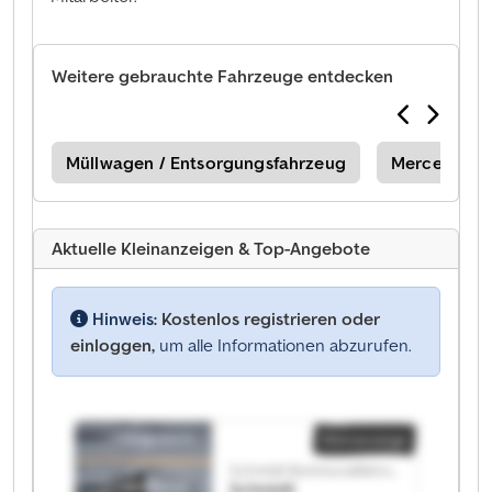
Weitere gebrauchte Fahrzeuge entdecken
gen
Müllwagen / Entsorgungsfahrzeug
Mercedes-B
Aktuelle Kleinanzeigen & Top-Angebote
Hinweis:
Kostenlos registrieren oder
einloggen,
um alle Informationen abzurufen.
Kleinanzeige
Schmidt Kommunalfahrzeuge GmbH
Schmidt