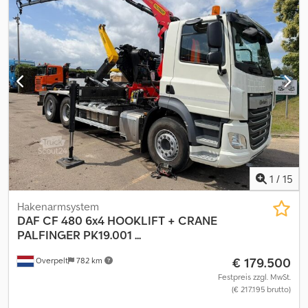
Betriebsstunden:415, Trommel- / Rotorstunden:275, Zweirad,
Hydrostatischer Antrieb, Rundumleuchte, Schneidwerk, GPS
System (Empfänger), Vorfahrtregelung_____inkl. Claas Vario 1230
und Rapstrennmesser,Lagerort:Kunde Dcodpfoyytl Hex Ah Hjk
1
/
15
Hakenarmsystem
DAF
CF 480 6x4 HOOKLIFT + CRANE
PALFINGER PK19.001 ...
€ 179.500
Overpelt
782 km
Festpreis zzgl. MwSt.
(€ 217.195 brutto)