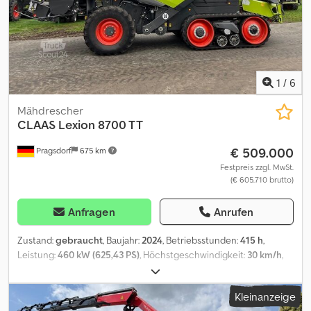
1
/
6
Mähdrescher
CLAAS
Lexion 8700 TT
€ 509.000
Pragsdorf
675 km
Festpreis zzgl. MwSt.
(€ 605.710 brutto)
Anfragen
Anrufen
Zustand:
gebraucht
, Baujahr:
2024
, Betriebsstunden:
415 h
,
Leistung:
460 kW (625,43 PS)
, Höchstgeschwindigkeit:
30 km/h
,
Hinterreifengröße:
500/85R30
, Arbeitsbreite:
1.230 mm
,
Reifengröße:
500/85R30
, Ausstattung:
Beleuchtung,
Kleinanzeige
Bordcomputer, Kabine, Klimaanlage
, Bereifung (h):500/85R30,