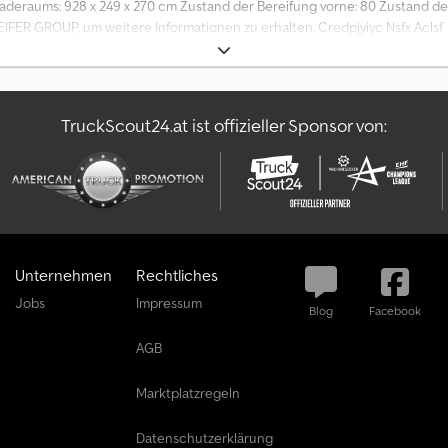
eraums: 928 x 249 x 270 cm Zustand der Bereifung vorne: 80 Zustand der 
IFER GROUP, um weitere Informationen zu erhalten. Credpjyiyc Nsfx Aclsf
TruckScout24.at ist offizieller Sponsor von:
Unternehmen
Rechtliches
Jobs
Impressum
Blog
Facebook
AGB
Marktplatzregeln
Datenschutzerklärung