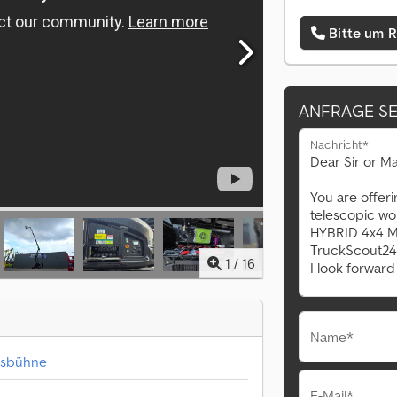
Bitte um 
ANFRAGE S
Nachricht*
1
/
16
Name*
tsbühne
E-Mail*