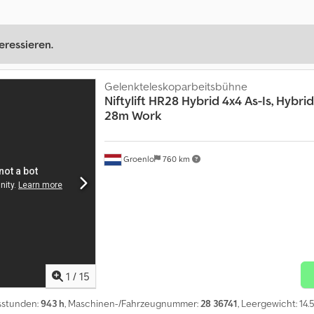
eressieren.
Gelenkteleskoparbeitsbühne
Niftylift
HR28 Hybrid 4x4 As-Is, Hybrid,
28m Work
Groenlo
760 km
1
/
15
bsstunden:
943 h
, Maschinen-/Fahrzeugnummer:
28 36741
, Leergewicht: 14