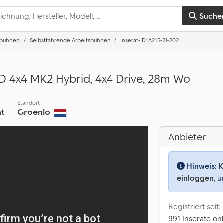
Suche
tbühnen
Selbstfahrende Arbeitsbühnen
Inserat-ID: A215-21-202
 4x4 MK2 Hybrid, 4x4 Drive, 28m Wo
Standort
t
Groenlo
Anbieter
Hinweis:
K
einloggen,
um
Registriert seit
991 Inserate on