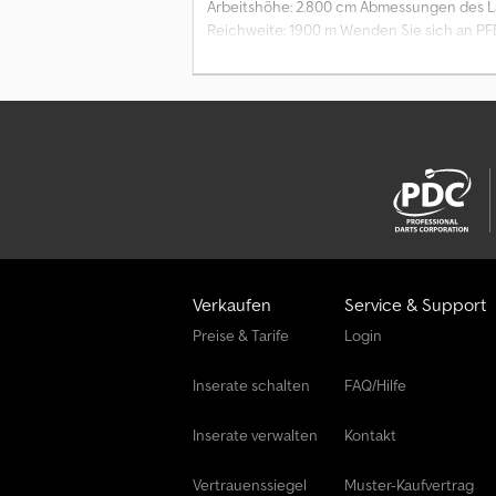
Arbeitshöhe: 2.800 cm Abmessungen des Lad
Reichweite: 1900 m Wenden Sie sich an PFE
Verkaufen
Service & Support
Preise & Tarife
Login
Inserate schalten
FAQ/Hilfe
Inserate verwalten
Kontakt
Vertrauenssiegel
Muster-Kaufvertrag