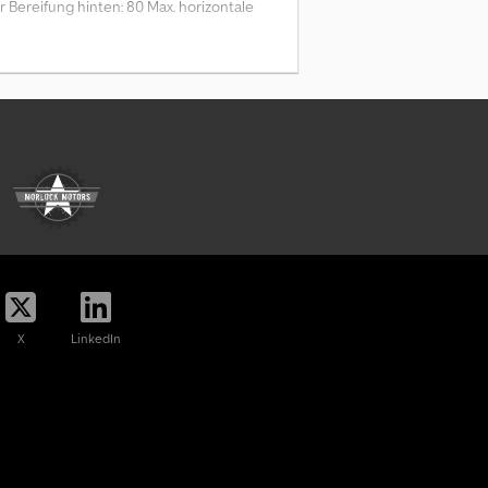
Bereifung hinten: 80 Max. horizontale
X
LinkedIn