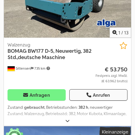
1
/
13
Walzenzug
BOMAG
BW177 D-5, Neuwertig, 382
Std.,deutsche Maschine
€ 53.750
Sittensen
735 km
Festpreis zzgl. MwSt.
(€ 63.962 brutto)
Anfragen
Anrufen
Zustand:
gebraucht
, Betriebsstunden:
382 h
, neuwertiger
Zustand, Walzenzug, Betriebsstd.: 382, Motor Kubota, Klimaanlage,
Frequenz 29/32 Hz, Amplitude in mm 1,90/0,80, Zentrifugalkraft
112/74 KN, Zentrifugalkraft 11,4/7,5 T, Bereifung ca. 95% , GUT,
Kleinanzeige
Fahrzeug kann mit Werbung beklebt und/oder beschriftet sein