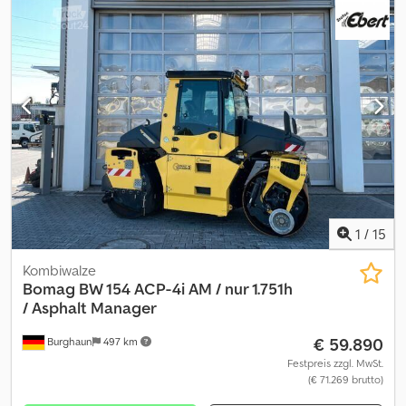
Finanzierungsangebot, Herr Mihm(Tel. betreut Sie gerne., Weitere
Informationen finden Sie auf unserer Homepage., Irrtümer und
Zwischenverkauf vorbehalten! englisch:, Crsdpjzq Tzysfx Af Rof
Bomag BW 154 AP-4 AM tandem roller, Year of manufacture: 2018,
Operating hours: only 731h, Engine: Kubota [55.4 kW/75 PS],
Asphalt Manager 2, Weight: 7.300 kg, Smooth-surface drum, good
condition, ready for immediate use, Upon request, we will provide
you with a leasing or financing offer; Mr. Mihm (Tel. will be happy
to assist you. Further information can be found on our website.
Subject to errors and prior sale! - = Weitere Informationen =
Wenden Sie sich an Tobias Ebert, um weitere Informationen zu
erhalten.
1
/
15
Kombiwalze
Bomag
BW 154 ACP-4i AM / nur 1.751h
/ Asphalt Manager
€ 59.890
Burghaun
497 km
Festpreis zzgl. MwSt.
(€ 71.269 brutto)