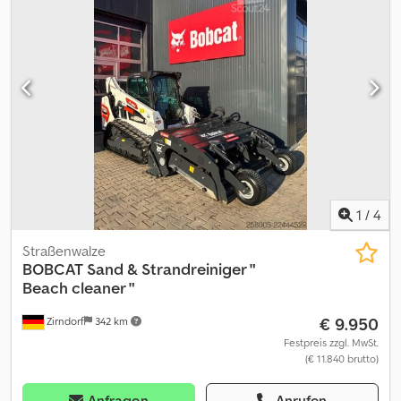
ausdrücklich vorbehalten. Die Beschreibung dient der
allgemeinen Identifizierung des Fahrzeuges und stellt keine
Gewährleistung im kaufrechtlichen Sinne dar. Ausschlaggebend
ist die Beschreibung gemäß Kaufvertrag. Unser Angebot ist
generell ohne neue TÜV-Abnahme. Falls neue TÜV-Abnahme
erwünscht, unterbreiten wir Ihnen gerne ein Angebot unserer
Partnerwerkstätten! Fahrzeug kann mit Werbung beklebt
und/oder beschriftet sein. Es gelten unsere allgemeinen Liefer-
und Zahlungsbedingungen.
1
/
4
Straßenwalze
BOBCAT
Sand & Strandreiniger "
Beach cleaner "
€ 9.950
Zirndorf
342 km
Festpreis zzgl. MwSt.
(€ 11.840 brutto)
Anfragen
Anrufen