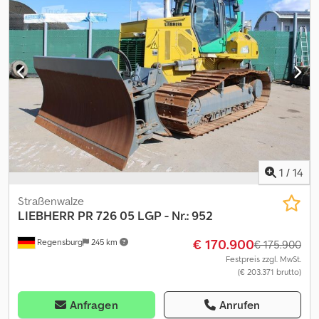
1
/
14
Straßenwalze
LIEBHERR
PR 726 05 LGP - Nr.: 952
€ 170.900
Regensburg
245 km
€ 175.900
Festpreis zzgl. MwSt.
(€ 203.371 brutto)
Anfragen
Anrufen