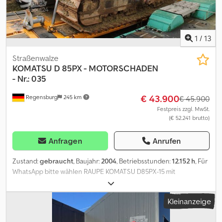
1
/
13
Straßenwalze
KOMATSU
D 85PX - MOTORSCHADEN
- Nr.: 035
€ 43.900
Regensburg
245 km
€ 45.900
Festpreis zzgl. MwSt.
(€ 52.241 brutto)
Anfragen
Anrufen
Zustand:
gebraucht
, Baujahr:
2004
, Betriebsstunden:
12.152 h
, Für
WhatsApp bitte wählen RAUPE KOMATSU D85PX-15 mit
MOTORSCHADEN Gewicht: ca. 27.550 kg Baujahr: 2004 -
Betriebsstunden: ca. 12.152 h Klimaanlage Crodpsyl D Ibofx Af Ref
Kleinanzeige
Sitzheizung Radio Kettenbreite: 910 mm Maschinenbreite : ca.
3.420 mm Änderungen, Zwischenverkauf und Irrtümer sind