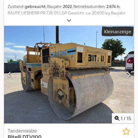
Zustand:
gebraucht
, Baujahr:
2022
, Betriebsstunden:
2.674 h
,
RAUPE LIEBHERR PR 726 05 LGP Gewicht: ca. 20.600 kg Baujahr:
2022 - Betriebsstunden: ca. 2.674 h Klimaautomatik 6-Wege-
Schild - Breite 3.000 mm, klappbar (+ 2x500 mm) 3-Zahn-
Kleinanzeige
Heckaufreißer Kettenbreite: 815 mm Maschinenbreite : ca. 2.955
mm Crsdpfx Afjyx N D No Rof Änderungen, Zwischenverkauf und
Irrtümer sind ausdrücklich vorbehalten. Die Beschreibung dient
der allgemeinen Identifizierung des Fahrzeuges und stellt keine
Gewährleistung im kaufrechtlichen Sinne dar. Ausschlaggebend
ist die Beschreibung gemäß Kaufvertrag. Unser Angebot ist
generell ohne neue TÜV-Abnahme. Falls neue TÜV-Abnahme
erwünscht, unterbreiten wir Ihnen gerne ein Angebot unserer
Partnerwerkstätten! Fahrzeug kann mit Werbung beklebt
und/oder beschriftet sein. Es gelten unsere allgemeinen Liefer-
und Zahlungsbedingungen.
1
/
15
Tandemwalze
Bitelli
DTV100