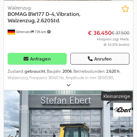
Walzenzug
BOMAG
BW177 D-4, Vibration,
Walzenzug, 2.620Std.
€ 36.450
Sittensen
735 km
€ 37.500
Festpreis zzgl. MwSt.
(€ 43.376 brutto)
Anfragen
Anrufen
Zustand:
gebraucht
, Baujahr:
2006
, Betriebsstunden:
2.620 h
,
Walzenzug, Frequenz 30/40 Hz, Amplitude in mm 1,80/0,90,
Zentrifugalkraft 135/120 Kn, Zentrifugalkraft 13,8/12,2 T, Bereifung
ca. 70/80 % gut, Betriebsstd.: 2620, guter Zustand, Fahrzeug kann
Kleinanzeige
mit Werbung beklebt und/oder beschriftet sein Codpfx Afoy Nu
Ris Rerf SI86911 Unser Angebot ist generell ohne neue TÜV-
Abnahme. Falls neue TÜV-Abnahme erwünscht, unterbreiten wir
Ihnen gerne ein Angebot unserer Partnerwerkstätten! Fahrzeug
kann mit Werbung beklebt und/oder beschriftet sein. Es gelten
unsere allgemeinen Liefer- und Zahlungsbedingungen. Gerne
erstellen wir Ihnen für dieses Objekt ein Finanzierungs- oder