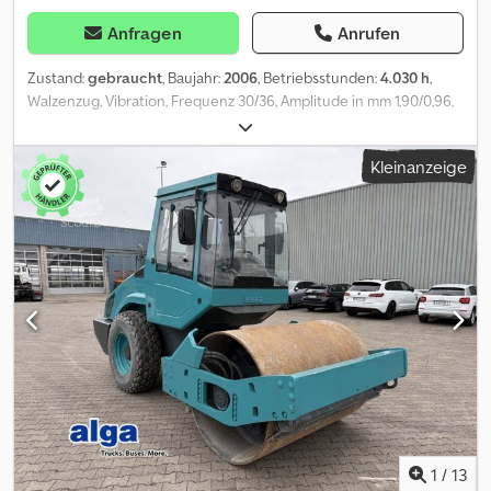
Anfragen
Anrufen
Zustand:
gebraucht
, Baujahr:
2006
, Betriebsstunden:
4.030 h
,
Walzenzug, Vibration, Frequenz 30/36, Amplitude in mm 1,90/0,96,
Zentrifugalkraft 275/202 KN, Zentrifugalkraft 28,1/20,6 T, Bereifung
ca. 30/40 %, Betriebsstd.: 4030, guter Zustand, Fahrzeug kann mit
Kleinanzeige
Werbung beklebt und/oder beschriftet sein SI86909 Unser
Angebot ist generell ohne neue TÜV-Abnahme. Falls neue TÜV-
Abnahme erwünscht, unterbreiten wir Ihnen gerne ein Angebot
unserer Partnerwerkstätten! Fahrzeug kann mit Werbung
beklebt und/oder beschriftet sein. Es gelten unsere allgemeinen
Liefer- und Zahlungsbedingungen. Crsdjy I Hpnspfx Af Rsf Gerne
erstellen wir Ihnen für dieses Objekt ein Finanzierungs- oder
Leasingangebot. Bitte sprechen Sie uns an!
1
/
13