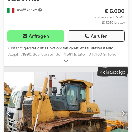
€ 6.000
Fano
427 km
Festpreis zzgl. MwSt.
(€ 7.320 brutto)
Anfragen
Anrufen
Zustand:
gebraucht
, Funktionsfähigkeit:
voll funktionsfähig
,
Baujahr:
1990
, Betriebsstunden:
1.681 h
, Bitelli DTV100 Grifone
Tandemwalze Betriebsgewicht: 10.000 kg Csdpfx Afjzr E Afo Rsrf
Motortyp: Deutz BF4L 913 Turbo Doppelantrieb Hydrostatische
Kleinanzeige
Vibration an beiden Trommeln Arbeitsbreite: 1.680 mm
Betriebsstunden: 1.901 Guter Allgemeinzustand WIR BEWERTEN
INZAHLUNGNAHMEN VON FAHRZEUGEN ALLER MARKEN, MAN,
MERCEDES, DAF, RENAULT, VOLVO, SCANIA, MIT AUSSTATTUNG
VON CIFA, SERMAC, PUTZMEISTER; ODER
ERDBEWEGUNGSMASCHINEN VON CATERPILLAR, FIAT HITACHI,
KOMATSU