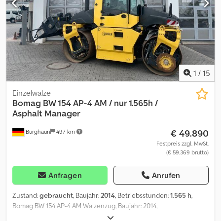
Leasingangebot. Bitte sprechen Sie uns an!
1
/
15
Einzelwalze
Bomag
BW 154 AP-4 AM / nur 1.565h /
Asphalt Manager
€ 49.890
Burghaun
497 km
Festpreis zzgl. MwSt.
(€ 59.369 brutto)
Anfragen
Anrufen
Zustand:
gebraucht
, Baujahr:
2014
, Betriebsstunden:
1.565 h
,
Bomag BW 154 AP-4 AM Walzenzug, Baujahr: 2014,
Betriebsstunden: nur 1.565h, Motor: Kubota[55,4kW/75PS], Asphalt