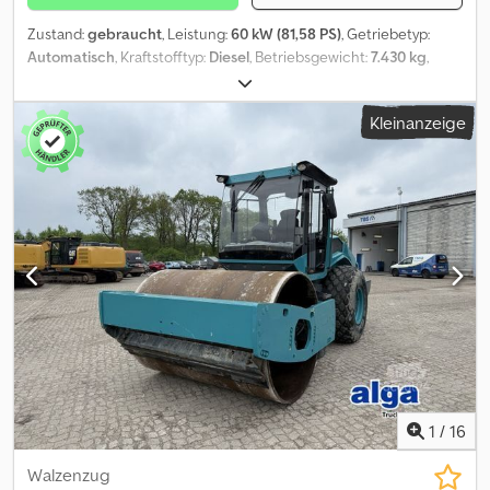
Zustand:
gebraucht
, Leistung:
60 kW (81,58 PS)
, Getriebetyp:
Automatisch
, Kraftstofftyp:
Diesel
, Betriebsgewicht:
7.430 kg
,
Erstzulassung:
06/2005
, Gesamtbreite:
25.500 mm
,
Kleinanzeige
1
/
16
Walzenzug