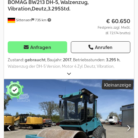
BOMAG
BW213 DH-5, Walzenzug,
Vibration,Deutz,3.295Std.
€ 60.650
Sittensen
735 km
Festpreis zzgl. MwSt.
(€ 72.174 brutto)
Anfragen
Anrufen
Zustand:
gebraucht
, Baujahr:
2017
, Betriebsstunden:
3.295 h
,
Walzenzug der DH-5 Version, Motor 4 Zyl. Deutz, Vibration,
Frequenz 30/34 Hz, Amplitude in mm 2,10/1,10, Zentrifugalkraft
285/196 KN, Zentrifugalkraft 29,1/20,0 T, Bereifung ca. 70/80 %,
Kleinanzeige
Betriebsstd.: 3295, guter Zustand, Fahrzeug kann mit Werbung
beklebt und/oder beschriftet sein Csdpfx Asy I Hqfsf Rerf SI86910
Unser Angebot ist generell ohne neue TÜV-Abnahme. Falls neue
TÜV-Abnahme erwünscht, unterbreiten wir Ihnen gerne ein
Angebot unserer Partnerwerkstätten! Fahrzeug kann mit
Werbung beklebt und/oder beschriftet sein. Es gelten unsere
allgemeinen Liefer- und Zahlungsbedingungen. Gerne erstellen
wir Ihnen für dieses Objekt ein Finanzierungs- oder
Leasingangebot. Bitte sprechen Sie uns an!