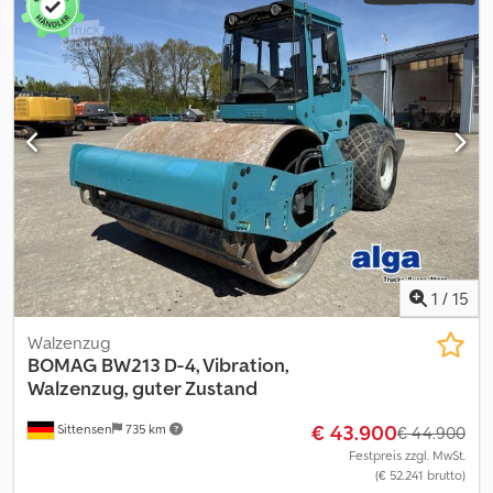
SI86912 Unser Angebot ist generell ohne neue TÜV-Abnahme.
Falls neue TÜV-Abnahme erwünscht, unterbreiten wir Ihnen
gerne ein Angebot unserer Partnerwerkstätten! Fahrzeug kann
mit Werbung beklebt und/oder beschriftet sein. Es gelten unsere
allgemeinen Liefer- und Zahlungsbedingungen. Gerne erstellen
wir Ihnen für dieses Objekt ein Finanzierungs- oder
Leasingangebot. Bitte sprechen Sie uns an! Cedjy I Hp Uspfx Af
Rsrf
1
/
15
Walzenzug
BOMAG
BW213 D-4, Vibration,
Walzenzug, guter Zustand
€ 43.900
Sittensen
735 km
€ 44.900
Festpreis zzgl. MwSt.
(€ 52.241 brutto)