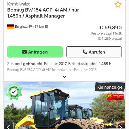
Kombiwalze
Bomag
BW 154 ACP-4i AM / nur
1.459h / Asphalt Manager
€ 59.890
Burghaun
497 km
Festpreis zzgl. MwSt.
(€ 71.269 brutto)
Anfragen
Anrufen
Zustand:
gebraucht
, Baujahr:
2017
, Betriebsstunden:
1.459 h
,
Bomag BW 154 ACP-4i AM Kombiwalze, Baujahr: 2017,
Betriebsstunden: nur 1.459h, Motor: Kubota[55,4kW/75PS], Asphalt
Manager 2, Asphaltschneide rechts, Gewicht: 7.400kg,
Kleinanzeige
Glattbandbandage, guter Zustand, sofort Einsatzbereit, Crodpezq
Tzmefx Af Rsf Auf Wunsch unterbreiten wir Ihnen ein Leasing-
oder Finanzierungsangebot, Herr Mihm(Tel. betreut Sie gerne.,
Weitere Informationen finden Sie auf unserer Homepage.,
Irrtümer und Zwischenverkauf vorbehalten! englisch:, Bomag BW
154 ACP-4i AM combination roller, Year of manufacture: 2017,
Operating hours: only 1.459 h, Engine: Kubota [55.4 kW/75 PS],