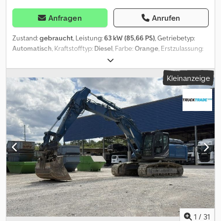
Anfragen
Anrufen
Zustand:
gebraucht
, Leistung:
63 kW (85,66 PS)
, Getriebetyp:
Automatisch
, Kraftstofftyp:
Diesel
, Farbe:
Orange
, Erstzulassung:
01/2012
, Emissionsklasse:
Euro4
, Baujahr:
2011
, Betriebsstunden:
4.408 h
, Ausstattung:
Bordcomputer
, = Weitere Optionen und
Kleinanzeige
Zubehör = - Radio/CD-Spieler = Anmerkungen = Ein autorisierter
SUBARU-Händler in Łaziska Górne bietet eine Straßenwalze zum
Verkauf an, die vom Erstbesitzer erworben wurde und zuvor in
Dänemark im Einsatz war. Die Maschine wurde regelmäßig
gewartet, ist voll funktionsfähig und sofort einsatzbereit. Wir
haben sie gründlich geprüft und für den Verkauf vorbereitet. Die
Walze hat nur 4.408 Betriebsstunden, was ihren hervorragenden
technischen Zustand und den minimalen Verschleiß der Walzen
bestätigt. Baujahr: Dezember 2010 Ersteinsatz: Frühjahr 2011 Der
Preis beinhaltet alle notwendigen Zulassungspapiere. Wir bieten
verschiedene Finanzierungsmöglichkeiten an: Leasing, Kredit,
Barzahlung, Überweisung. Crjdpjzp Nc Dsfx Af Rof Die Maschine
kann nach Zahlungseingang sofort abgeholt werden. Wir bieten
außerdem: Unterstützung bei der Auswahl der günstigsten
1
/
31