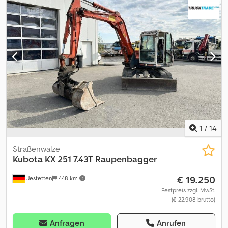
1
/
14
Straßenwalze
Kubota
KX 251 7.43T Raupenbagger
€ 19.250
Jestetten
448 km
Festpreis zzgl. MwSt.
(€ 22.908 brutto)
Anfragen
Anrufen