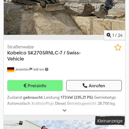
1
/
24
Straßenwalze
Kobelco
SK270SRNLC-7 / Swiss-
Vehicle
Jestetten
448 km
Preisinfo
Anrufen
Zustand:
gebraucht
, Leistung:
173 kW (235,21 PS)
, Getriebetyp:
Automatisch
, Kraftstofftyp:
Diesel
, Betriebsgewicht:
28.700 kg
,
Erstzulassung:
06/2025
, nächste Prüfung (TÜV):
05/2026
,
Gesamtlänge:
8.970 mm
, Gesamtbreite:
25.500 mm
, Gesamthöhe:
Kleinanzeige
31.800 mm
, Ausstattung:
Klimaanlage
,