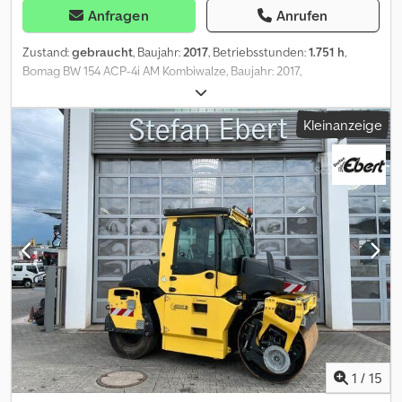
Anfragen
Anrufen
Zustand:
gebraucht
, Baujahr:
2017
, Betriebsstunden:
1.751 h
,
Bomag BW 154 ACP-4i AM Kombiwalze, Baujahr: 2017,
Betriebsstunden: nur 1.751h, Motor: Kubota[55,4kW/75PS], Asphalt
Manager 2, Asphaltschneide beidseitig, Gewicht: 7.400kg,
Kleinanzeige
Glattbandbandage, guter Zustand, sofort Einsatzbereit, Auf
Wunsch unterbreiten wir Ihnen ein Leasing- oder
Finanzierungsangebot, Herr Mihm(Tel. betreut Sie gerne., Weitere
Informationen finden Sie auf unserer Homepage., Irrtümer und
Zwischenverkauf vorbehalten! Codpezq Tztjfx Af Rerf englisch:,
Bomag BW 154 ACP-4i AM combination roller, Year of manufacture:
2017, Operating hours: only 1.751h, Engine: Kubota [55.4 kW/75 PS],
Asphalt Manager 2, Asphalt cutter on both sides, Weight: 7.400 kg,
Smooth-surface drum, good condition, ready for immediate use,
Upon request, we will provide you with a leasing or financing
offer; Mr. Mihm (Tel. will be happy to assist you. Further information
can be found on our website. Subject to errors and prior sale!
Vermietung möglich = Weitere Informationen = Wenden Sie sich
an Tobias Ebert, um weitere Informationen zu erhalten.
1
/
15