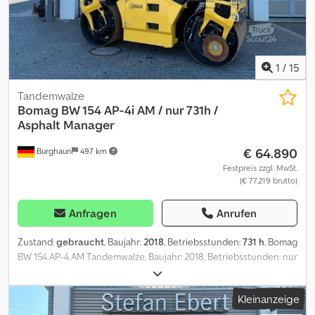
1
/
15
Tandemwalze
Bomag
BW 154 AP-4i AM / nur 731h /
Asphalt Manager
€ 64.890
Burghaun
497 km
Festpreis zzgl. MwSt.
(€ 77.219 brutto)
Anfragen
Anrufen
Zustand:
gebraucht
, Baujahr:
2018
, Betriebsstunden:
731 h
, Bomag
BW 154 AP-4 AM Tandemwalze, Baujahr: 2018, Betriebsstunden: nur
731h, Motor: Kubota[55,4kW/75PS], Asphalt Manager 2, Gewicht:
7.300kg, Glattbandbandage, guter Zustand, sofort Einsatzbereit,
Kleinanzeige
Auf Wunsch unterbreiten wir Ihnen ein Leasing- oder