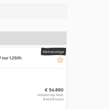
Kleinanzeige
/ nur 1.250h
€ 54.890
Festpreis zzgl. MwSt.
(€ 65.319 brutto)