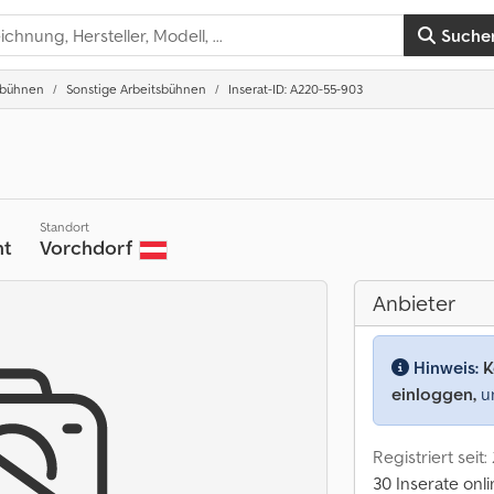
Suche
tbühnen
Sonstige Arbeitsbühnen
Inserat-ID: A220-55-903
Standort
ht
Vorchdorf
Anbieter
Hinweis:
K
einloggen,
um
Registriert seit:
30 Inserate onl