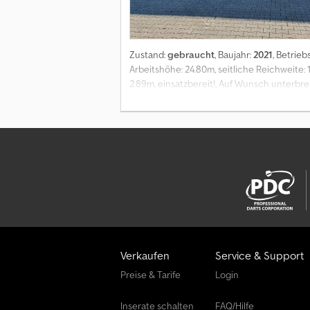
Zustand:
gebraucht
, Baujahr:
2021
, Betrie
Arbeitshöhe: 24.80m, seitliche Reichweite: 
2.89m, einsatzbereit!, Auf Wunsch unterbre
finden Sie auf unserer Homepage., Irrtümer
4x4 all-wheel-drive, working high: 24.80m, h
10.25m x 2.50m x 2.89m, ready for work! Mr. Eb
Vermietung möglich Crsdjyfqqiepfx Angsf =
Verkaufen
Service & Support
Preise & Tarife
Login
Inserate schalten
FAQ/Hilfe