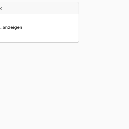
x
.. anzeigen