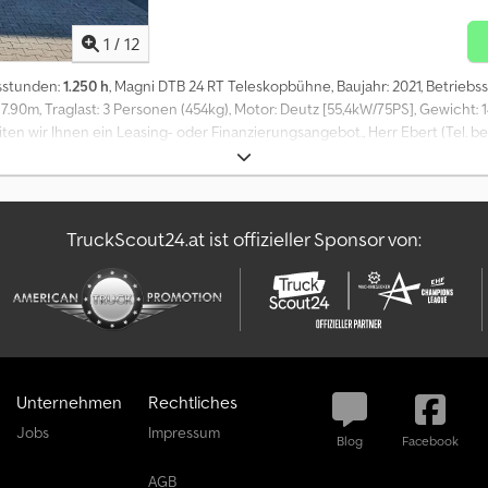
1
/
12
bsstunden:
1.250 h
, Magni DTB 24 RT Teleskopbühne, Baujahr: 2021, Betriebsst
17.90m, Traglast: 3 Personen (454kg), Motor: Deutz [55,4kW/75PS], Gewicht: 1
iten wir Ihnen ein Leasing- oder Finanzierungsangebot., Herr Ebert (Tel. b
 und Zwischenverkauf vorbehalten! _____ Magni DTB 24 RT boomlift, year of
orizontal reach: 17.90m, capacity: 3 persons (454kg), engine: Deutz [55,4kW
ert (Tel gladly assist you., For more information, visit our homepage., mistak
 Weitere Informationen = Mast: Knickarm Wenden Sie sich an Tobias Ebert,
TruckScout24.at ist offizieller Sponsor von:
Unternehmen
Rechtliches
Jobs
Impressum
Blog
Facebook
AGB