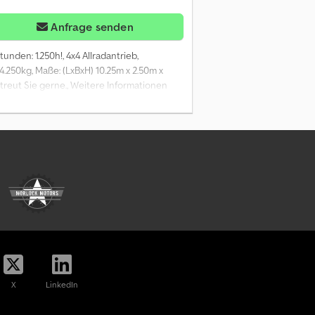
Anfrage senden
unden: 1.250h!, 4x4 Allradantrieb,
4.250kg, Maße: (LxBxH) 10.25m x 2.50m x
etreut Sie gerne., Weitere Informationen
 manufacture: 2021, working hours: 1.250h,
/75HP], weight: 14.250kg, dimensions (LxWxH):
es and prior sale reserved!, Partikelfilter,
 um weitere Informationen zu erhalten.
X
LinkedIn