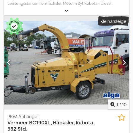
Leistungsstarker Holzhäcksler, Motor 4 Zyl. Kubota - Diesel,
Schneidscheibe 760 mm mit 4 stk. A8 Stahlmesser, Material bis zu
200 mm Durchmesser, Top-Zustand, Betriebsstd.: 582, Fahrzeug
Kleinanzeige
kann mit Werbung beklebt und/oder beschriftet sein SI87006
Dedpfx Amjzc Thxexskr Unser Angebot ist generell ohne neue
TÜV-Abnahme. Falls neue TÜV-Abnahme erwünscht, unterbreiten
wir Ihnen gerne ein Angebot unserer Partnerwerkstätten!
Fahrzeug kann mit Werbung beklebt und/oder beschriftet sein.
Es gelten unsere allgemeinen Liefer- und Zahlungsbedingungen.
Gerne erstellen wir Ihnen für dieses Objekt ein Finanzierungs-
oder Leasingangebot. Bitte sprechen Sie uns an!
1
/
10
PKW-Anhänger
Vermeer
BC190XL, Häcksler, Kubota,
582 Std.