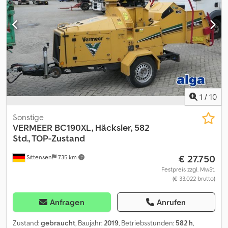
1
/
10
Sonstige
VERMEER
BC190XL, Häcksler, 582
Std., TOP-Zustand
€ 27.750
Sittensen
735 km
Festpreis zzgl. MwSt.
(€ 33.022 brutto)
Anfragen
Anrufen
Zustand:
gebraucht
, Baujahr:
2019
, Betriebsstunden:
582 h
,