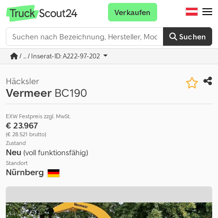
Verkaufen
Suchen
/ ... / Inserat-ID: A222-97-202
Häcksler
Vermeer
BC190
EXW Festpreis zzgl. MwSt.
€ 23.967
(€ 28.521 brutto)
Zustand
Neu
(voll funktionsfähig)
Standort
Nürnberg