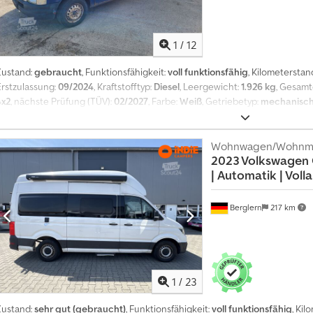
1
/
12
Zustand:
gebraucht
, Funktionsfähigkeit:
voll funktionsfähig
, Kilometerstan
Erstzulassung:
09/2024
, Kraftstofftyp:
Diesel
, Leergewicht:
1.926 kg
, Gesam
4x2
, nächste Prüfung (TÜV):
02/2027
, Farbe:
Weiß
, Getriebetyp:
mechanisc
nzahl der Sitzplätze:
6
, Baujahr:
2003
, Ausstattung:
ABS, Anhängerkupplung
Servolenkung, Sommerreifen, Tachograph, Traktionskontrolle
, Doka mit 
Fahrzeug Verkauf nur an gewerbetreibende und unter Ausschluß jegliche
Wohnwagen/Wohnmo
2023 Volkswagen 
Crsdpfx Absul Um Ho Tjf Verkauf im Auftrag , Privatverkauf ohne 19 % Mwst.
|
Automatik | Voll
Berglern
217 km
1
/
23
Zustand:
sehr gut (gebraucht)
, Funktionsfähigkeit:
voll funktionsfähig
, Ki