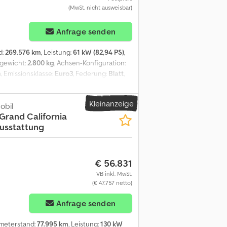
(MwSt. nicht ausweisbar)
Anfrage senden
d:
269.576 km
, Leistung:
61 kW (82,94 PS)
,
tgewicht:
2.800 kg
, Achsen-Konfiguration:
h
, Emissionsklasse:
Euro3
, Federung:
Blatt
,
, Kfz-Zulassung, LKW-Zulassung,
Pritsche Plane , 2.461 ccm Motor , deutsches
Kleinanzeige
r Gewährleistung Verladung möglich
bil
Grand California
ausstattung
€ 56.831
VB inkl. MwSt.
(€ 47.757 netto)
Anfrage senden
lometerstand:
77.995 km
, Leistung:
130 kW