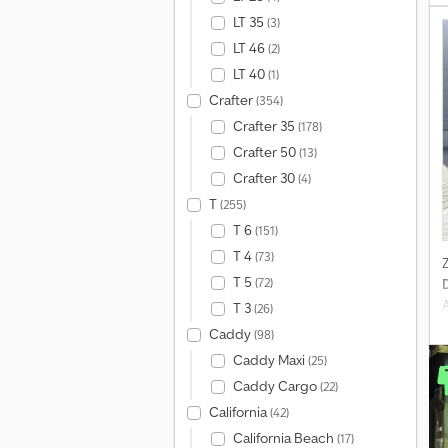
LT 35
(3)
LT 46
(2)
LT 40
(1)
Crafter
(354)
Crafter 35
(178)
Crafter 50
(13)
Crafter 30
(4)
T
(255)
T 6
(151)
T 4
(73)
T 5
(72)
T 3
(26)
Caddy
(98)
Caddy Maxi
(25)
Caddy Cargo
(22)
California
(42)
California Beach
(17)