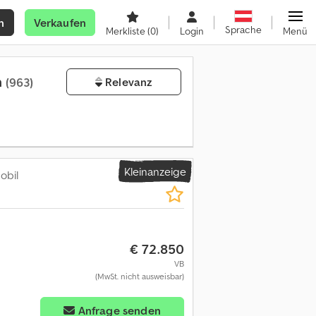
n
Verkaufen
Sprache
Merkliste
(0)
Login
Menü
n
(963)
Relevanz
Kleinanzeige
bil
€ 72.850
VB
(MwSt. nicht ausweisbar)
Anfrage senden