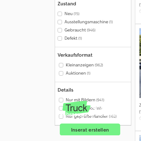
Zustand
(
Neu
(15)
Ausstellungsmaschine
(1)
Gebraucht
(946)
Defekt
(1)
Verkaufsformat
Kleinanzeigen
(962)
Auktionen
(1)
Details
Nur mit Bildern
(941)
Nur mit Videos
(88)
(
Fahrzeug zu verkaufen?
Nur geprüfte Händler
(162)
l
Inserat erstellen