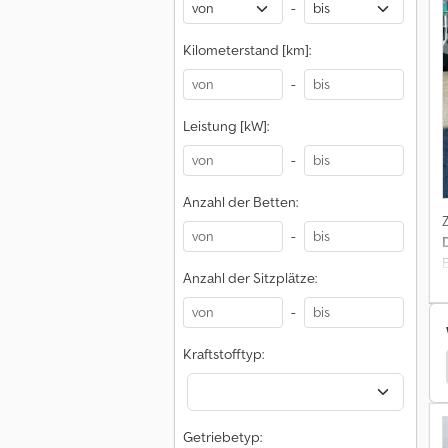
-
Kilometerstand [km]:
-
Leistung [kW]:
-
Anzahl der Betten:
-
Anzahl der Sitzplätze:
-
Kraftstofftyp:
er Pritsche & Plane
Kia Transporter Pritsche & Plane
Getriebetyp: