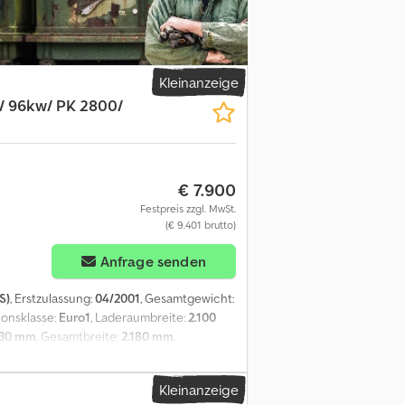
erentialsperre - Getöntes Glas -
Kleinanzeige
e/ 96kw/ PK 2800/
€ 7.900
Festpreis zzgl. MwSt.
(€ 9.401 brutto)
Anfrage senden
S)
, Erstzulassung:
04/2001
, Gesamtgewicht:
sionsklasse:
Euro1
, Laderaumbreite:
2.100
330 mm
, Gesamtbreite:
2.180 mm
,
usstattung: * Karosserie/Aufbau: Pritsche
50 mm x 2.100 mm x 390 mm * AHK
Kleinanzeige
eb * 2 Punkt Abstütung * Lasthaken * KEIN