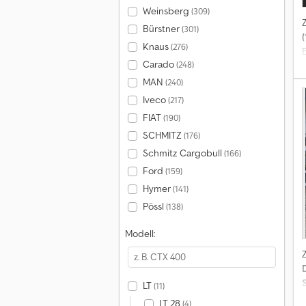
Weinsberg
(309)
Bürstner
(301)
(
Knaus
(276)
Carado
(248)
MAN
(240)
Iveco
(217)
FIAT
(190)
SCHMITZ
(176)
Schmitz Cargobull
(166)
Ford
(159)
Hymer
(141)
Pössl
(138)
Modell:
LT
(11)
LT 28
(4)