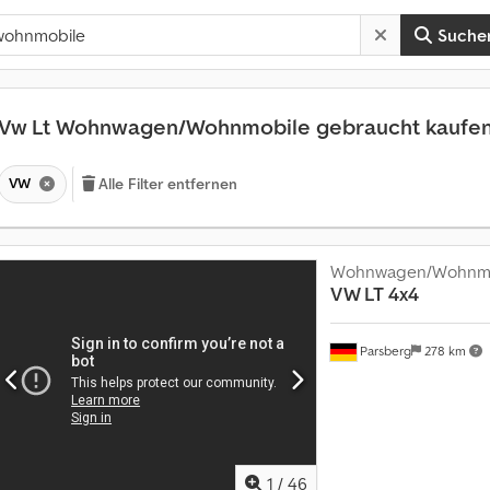
Suche
Vw Lt Wohnwagen/Wohnmobile gebraucht kaufe
VW
Alle Filter entfernen
Wohnwagen/Wohnmo
VW LT
4x4
Parsberg
278 km
M
1
/
46