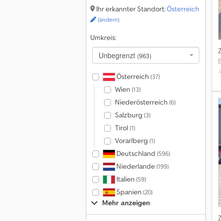
Ihr erkannter Standort:
Österreich
(ändern)
Umkreis:
Unbegrenzt
(963)
Österreich
(37)
A
Wien
(13)
Niederösterreich
(6)
Salzburg
(3)
Tirol
(1)
Vorarlberg
(1)
Deutschland
(596)
Niederlande
(199)
Italien
(59)
Spanien
(20)
Mehr anzeigen