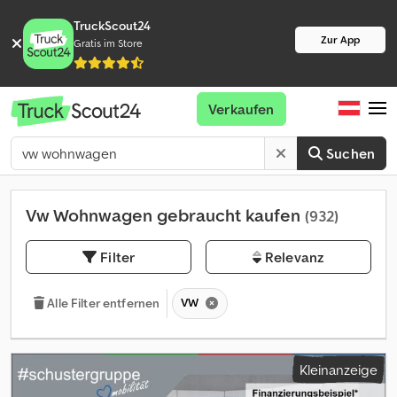
TruckScout24
Zur App
Gratis im Store
Verkaufen
Suchen
Vw Wohnwagen gebraucht kaufen
(932)
Filter
Relevanz
VW
Alle Filter entfernen
Kleinanzeige