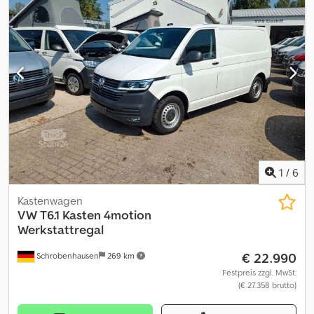
beheizbare Außenspiegel, Radio, Zuheizer, 1. Hand, Scheckheft,
sehr sauber, bundesweite Anlieferung 295.-EUR + Mwst, AHK incl
Montage 790.-EUR + Mwst kein Reparaturstau, Werkstatt geprüft.
Probefahrt gerne möglich, bundesweite Anlieferung 295.-EUR +
Mwst Cedpfxozrqvkj Ah Deha Nr:716 Öffnungszeiten: Mo-Fr 8.00-
12.00 und 13.30-17.00 Uhr, Samstags von 9.00-11.30 Uhr weitere
Fahrzeuge auf :
1
/
6
Kastenwagen
VW
T6.1 Kasten 4motion
Werkstattregal
€ 22.990
Schrobenhausen
269 km
Festpreis zzgl. MwSt.
(€ 27.358 brutto)