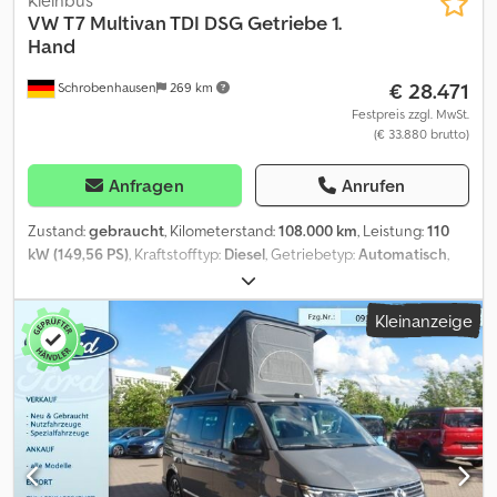
Kleinbus
VW
T7 Multivan TDI DSG Getriebe 1.
Hand
€ 28.471
Schrobenhausen
269 km
Festpreis zzgl. MwSt.
(€ 33.880 brutto)
Anfragen
Anrufen
Zustand:
gebraucht
, Kilometerstand:
108.000 km
, Leistung:
110
kW (149,56 PS)
, Kraftstofftyp:
Diesel
, Getriebetyp:
Automatisch
,
Erstzulassung:
04/2023
, nächste Prüfung (TÜV):
05/2028
,
Emissionsklasse:
Euro6
, Farbe:
Silber
, Anzahl der Sitzplätze:
5
,
Kleinanzeige
Ausstattung:
ABS, Elektronisches Stabilitätsprogramm (ESP),
Klimaanlage, Rußfilter, Wegfahrsperre
, Sonderausstattung:
Ausstattungs-Paket Licht + Sicht, Tagfahrlicht und
Assistenzfahrlicht mit Coming Home / Leaving Home,
Innenspiegel mit Abblendautomatik, Fahrassistenz-System:
Einparkhilfe vorn und hinten, Gepäckraum-Abtrennung /
Trennnetz, Lackierung: Metallic-Lackierung, Multifunktionstisch
verschiebbar, Radvollabdeckungen, Verglasung hinten