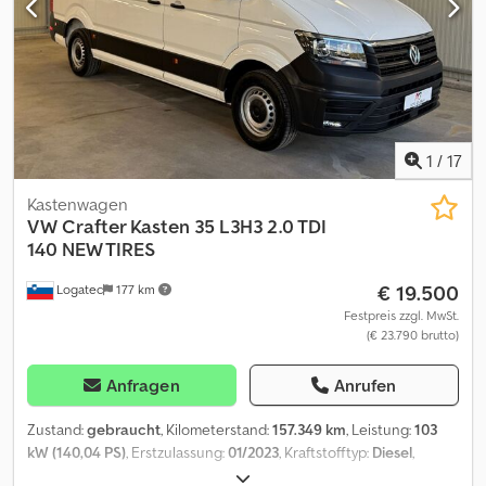
1
/
17
Kastenwagen
VW
Crafter Kasten 35 L3H3 2.0 TDI
140 NEW TIRES
€ 19.500
Logatec
177 km
Festpreis zzgl. MwSt.
(€ 23.790 brutto)
Anfragen
Anrufen
Zustand:
gebraucht
, Kilometerstand:
157.349 km
, Leistung:
103
kW (140,04 PS)
, Erstzulassung:
01/2023
, Kraftstofftyp:
Diesel
,
Gesamtgewicht:
3.500 kg
, Farbe:
Weiß
, Getriebetyp:
mechanisch
,