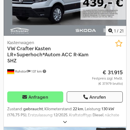
1
/
21
Kastenwagen
VW
Crafter Kasten
LR+Superhoch*Autom ACC R-Kam
SHZ
€ 31.915
Ruhstorf
137 km
Festpreis zzgl. MwSt.
(€ 37.979 brutto)
Anfragen
Anrufen
Zustand:
gebraucht
, Kilometerstand:
22 km
, Leistung:
130 kW
(176,75 PS)
, Erstzulassung:
12/2025
, Kraftstofftyp:
Diesel
, nächste
Prüfung (TÜV):
12/2027
, Kraftstoff:
Diesel
, Farbe:
Weiß
,
Emissionsklasse:
Euro 6d
, Baujahr:
2025
, Ausstattung:
ABS, Airbag,