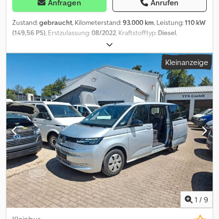
Anfragen
Anrufen
Zustand:
gebraucht
, Kilometerstand:
93.000 km
, Leistung:
110 kW
(149,56 PS)
, Erstzulassung:
08/2022
, Kraftstofftyp:
Diesel
,
Gesamtgewicht:
3.000 kg
, nächste Prüfung (TÜV):
08/2026
, Farbe:
Weiß
, Getriebetyp:
mechanisch
, Emissionsklasse:
Euro6
, Anzahl
Kleinanzeige
der Sitzplätze:
3
, Ausstattung:
ABS, Allradantrieb, Elektronisches
Stabilitätsprogramm (ESP), Klimaanlage, Navigationssystem,
Rußfilter, Standheizung, Zentralverriegelung
,
1
/
9