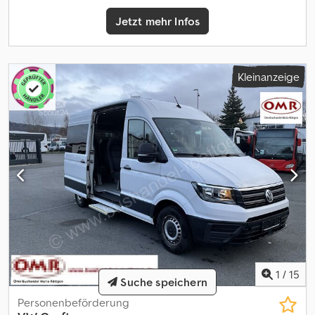
Auto, Start-Stopp-Automatik, Airbags sowie weitere serienmäßige
Jetzt mehr Infos
Ausstattungsmerkmale. Fahrzeugaufbau mit festem Aufbau,
Innenabmessungen des Ladebereichs: 3,50 m x 2,04 m,
Bordwandhöhe 40 cm. Gesamtgewicht 3.500 kg, Nutzlast ca. 1.370
kg. MASON TRUCKS Via Vicenza, 31 Vedelago (Treviso)
Kleinanzeige
1
/
15
Suche speichern
Personenbeförderung