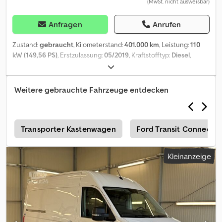
(MwSt. nicht ausweisbar)
Anfragen
Anrufen
Zustand:
gebraucht
, Kilometerstand:
401.000 km
, Leistung:
110
kW (149,56 PS)
, Erstzulassung:
05/2019
, Kraftstofftyp:
Diesel
,
Getriebetyp:
mechanisch
, Ausstattung:
ABS, Elektronisches
Stabilitätsprogramm (ESP), Klimaanlage, Zentralverriegelung
,
Besichtigung nach telefonischer Vereinbarung. Chodpozqxqmefx
Weitere gebrauchte Fahrzeuge entdecken
Ah Doa
n
Transporter Kastenwagen
Ford Transit Connect T
Kleinanzeige