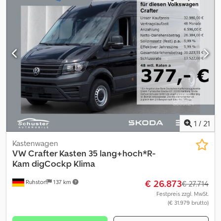
1
/
21
Kastenwagen
VW
Crafter Kasten 35 lang+hoch*R-
Kam digCockp Klima
€ 26.873
Ruhstorf
137 km
€ 27.714
Festpreis zzgl. MwSt.
(€ 31.979 brutto)