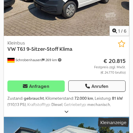
12.00 und 13.30-17.00 Uhr, Samstags von 9.00-11.30 Uhr
Csdezrqvwjpfx Ah Djha weitere Fahrzeuge auf :
1
/
6
Kleinbus
VW
T6.1 9-Sitzer-Stoff Klima
€ 20.815
Schrobenhausen
269 km
Festpreis zzgl. MwSt.
(€ 24.770 brutto)
Anfragen
Anrufen
Zustand:
gebraucht
, Kilometerstand:
72.000 km
, Leistung:
81 kW
(110,13 PS)
, Kraftstofftyp:
Diesel
, Getriebetyp:
mechanisch
,
Erstzulassung:
06/2021
, Emissionsklasse:
Euro6
, Farbe:
Weiß
,
Anzahl der Sitzplätze:
9
, Ausstattung:
ABS, Elektronisches
Kleinanzeige
Stabilitätsprogramm (ESP), Klimaanlage, Rußfilter,
Wegfahrsperre, Zentralverriegelung
, Servo, elktr. Fensterheber,