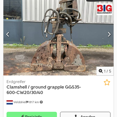
1
/
5
Erdgreifer
Clamshell / ground grapple GGS35-
600-CW20/30/40
Velddriel
817 km
Preisinfo
Anrufen