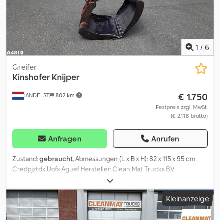
1
/
6
Greifer
Kinshofer Knijper
€ 1.750
ANDELST
802 km
Festpreis zzgl. MwSt.
(€ 2.118 brutto)
Anfragen
Anrufen
Zustand:
gebraucht
, Abmessungen (L x B x H): 82 x 115 x 95 cm
Credpjztdx Uofx Aguef Hersteller: Clean Mat Trucks B.V.
Wageningsestraat 17 6673DB ANDELST, NL
Kleinanzeige