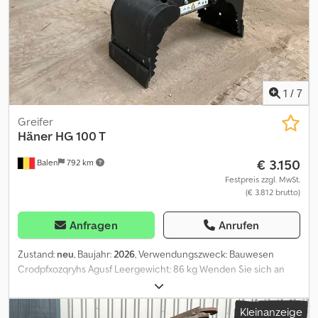
1
/
7
Greifer
Häner
HG 100 T
€ 3.150
Balen
792 km
Festpreis zzgl. MwSt.
(€ 3.812 brutto)
Anfragen
Anrufen
Zustand:
neu
, Baujahr:
2026
, Verwendungszweck: Bauwesen
Crodpfxozqryhs Agusf Leergewicht: 86 kg Wenden Sie sich an
Geert Geuens, um weitere Informationen zu erhalten.
Kleinanzeige