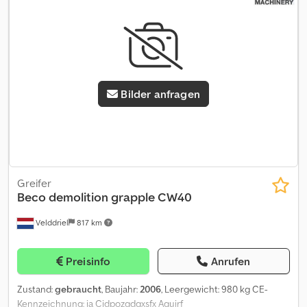
Bilder anfragen
Greifer
Beco
demolition grapple CW40
Velddriel
817 km
Preisinfo
Anrufen
Zustand:
gebraucht
, Baujahr:
2006
, Leergewicht: 980 kg CE-
Kennzeichnung: ja Cjdpozqdqxsfx Agujrf