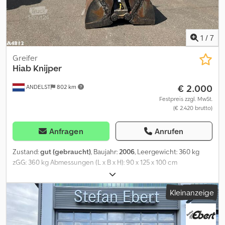
1
/
7
Greifer
Hiab Knijper
€ 2.000
ANDELST
802 km
Festpreis zzgl. MwSt.
(€ 2.420 brutto)
Anfragen
Anrufen
Zustand:
gut (gebraucht)
, Baujahr:
2006
, Leergewicht: 360 kg
zGG: 360 kg Abmessungen (L x B x H): 90 x 125 x 100 cm
Technischer Zustand: gut Optischer Zustand: gut Hersteller:
Clean Mat Trucks B.V. Wageningsestraat 17 6673DB ANDELST, NL
Kleinanzeige
Crodpfx Asztdxzjguof