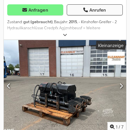
Interne-ID: Pendelgreifer = Weitere Informationen =
Verwendungszweck: Bauwesen Leergewicht: 770 kg Wenden Sie
Anfragen
Anrufen
sich an Marius Herden, um weitere Informationen zu erhalten.
Zustand:
gut (gebraucht)
, Baujahr:
2015
, - Kinshofer-Greifer - 2
Hydraulikanschlüsse Credpfx Agjzrxhbeusf = Weitere
Informationen = Abmessungen (L x B x H): 65 x 130 x 70 cm
Technischer Zustand: gut Optischer Zustand: gut Hersteller:
Kleinanzeige
Clean Mat Trucks B.V. Wageningsestraat 17 6673DB ANDELST, NL
1
/
7