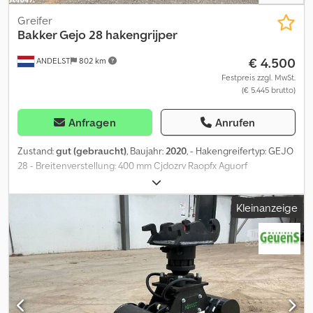
Greifer
Bakker Gejo 28 hakengrijper
€ 4.500
ANDELST
802 km
Festpreis zzgl. MwSt.
(€ 5.445 brutto)
Anfragen
Anrufen
Zustand:
gut (gebraucht)
, Baujahr:
2020
, - Hakengreifertyp: GEJO
28 - Breitenverstellung: 400 mm Cjdozrv Raopfx Aguorf
Höhenverstellung: 600 mm - Gewicht: 410 kg - Maximaler
Arbeitsdruck: 220 bar - Maximale Hublast: 4 Tonnen - Maximaler
Kleinanzeige
Öldurchfluss: 80 l/min - Elektrischer Anschluss: 24 Volt DC - Dieser
Hakengreifer ist bis Februar 2026 zugelassen! = Weitere
Informationen = Abmessungen (L x B x H): 53 x 65 x 120 cm
Technischer Zustand: gut Optischer Zustand: gut Hersteller:
Clean Mat Trucks B.V. Wageningsestraat 17 6673DB ANDELST, NL