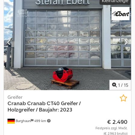
Kleinanzeige
1
/
15
Greifer
Cranab
Cranab CT40 Greifer /
Holzgreifer / Baujahr: 2023
€ 2.490
Burghaun
499 km
Festpreis zzgl. MwSt.
(€ 2.963 brutto)