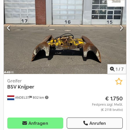
1
/
7
Greifer
BSV Knijper
€ 1.750
ANDELST
802 km
Festpreis zzgl. MwSt.
(€ 2.118 brutto)
Anfragen
Anrufen