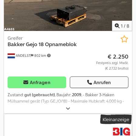
1
/
8
Greifer
Bakker Gejo 18 Opnameblok
€ 2.250
ANDELST
802 km
Festpreis zzgl. MwSt.
(€ 2.722 brutto)
Anfragen
Anrufen
Zustand:
gut (gebraucht)
, Baujahr:
2009
, - Bakker 3-Haken
Müllsammel gerät (Typ: GEJO/18) - Maximale Hubkraft: 4.000 kg -
Eigengewicht: 360 kg = Weitere Informationen = Abmessungen (L
x B x H): 25 x 65 x 130 cm Technischer Zustand: gut Crsdpfxszqbt
Kleinanzeige
Dj Aguof Optischer Zustand: gut Hersteller: Clean Mat Trucks B.V.
Wageningsestraat 17 6673DB ANDELST, NL