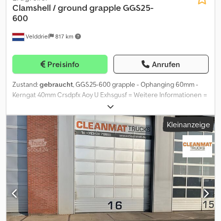
Clamshell / ground grapple GGS25-
600
Velddriel
817 km
Preisinfo
Anrufen
Zustand:
gebraucht
, GGS25-600 grapple - Ophanging 60mm -
Kerngat 40mm Crsdpfx Aoy U Exhsgusf = Weitere Informationen =
Einsatz geeignet für: Bagger Seriennummer: 4/7
Kleinanzeige