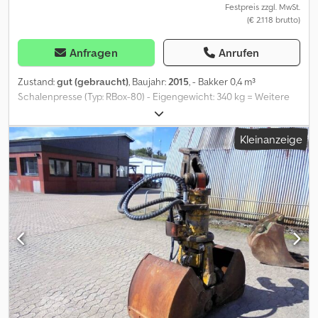
Festpreis zzgl. MwSt.
(€ 2.118 brutto)
Anfragen
Anrufen
Zustand:
gut (gebraucht)
, Baujahr:
2015
, - Bakker 0,4 m³
Schalenpresse (Typ: RBox-80) - Eigengewicht: 340 kg = Weitere
Informationen = Abmessungen (L x B x H): 82 x 140 x 100 cm
Technischer Zustand: gut Optischer Zustand: gut Cjdpfx Agozp
Kleinanzeige
Ruujuorf Hersteller: Clean Mat Trucks B.V. Wageningsestraat 17
6673DB ANDELST, NL