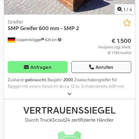
1
/
4
Greifer
SMP
Greifer 600 mm - SMP 2
€ 1.500
Coppenbrügge
625 km
Festpreis zzgl. MwSt.
(€ 1.785 brutto)
Anfragen
Anrufen
Zustand:
gebraucht
, Baujahr:
2000
, Zweischalengreifer für
Bagger mit einem Gewicht ab ca. 12 to. Schalenbreite 600 mm,
hydr. um 360° drehbar. Inkl. Schläuche. Greiferaufhängung
passend für SWE SMP 2. = Weitere Informationen = Cedpfjzl N
Eqsx Agujrf Verwendungszweck: Bauwesen Wenden Sie sich an
VERTRAUENSSIEGEL
Jan-Marc Schwickert, um weitere Informationen zu erhalten.
Durch TruckScout24 zertifizierte Händler