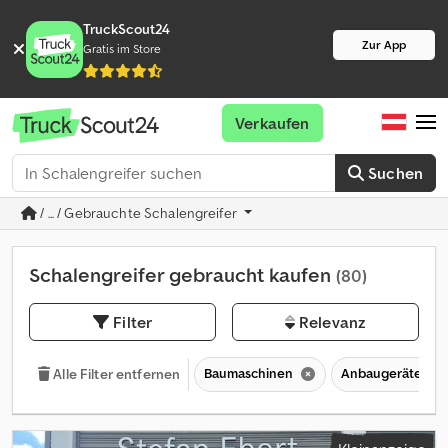
TruckScout24
Zur App
Gratis im Store
Verkaufen
Suchen
/ ... / Gebrauchte Schalengreifer
Schalengreifer gebraucht kaufen
(80)
Filter
Relevanz
Baumaschinen
Anbaugeräte für
Alle Filter entfernen