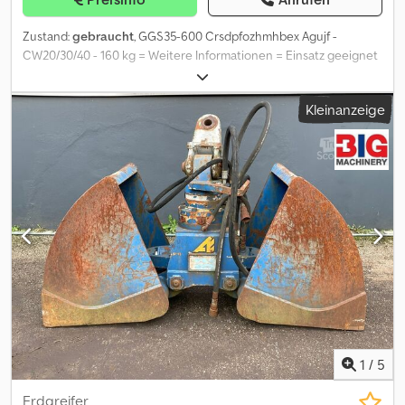
Zustand:
gebraucht
, GGS35-600 Crsdpfozhmhbex Agujf -
CW20/30/40 - 160 kg = Weitere Informationen = Einsatz geeignet
für: Bagger
Kleinanzeige
1
/
5
Erdgreifer