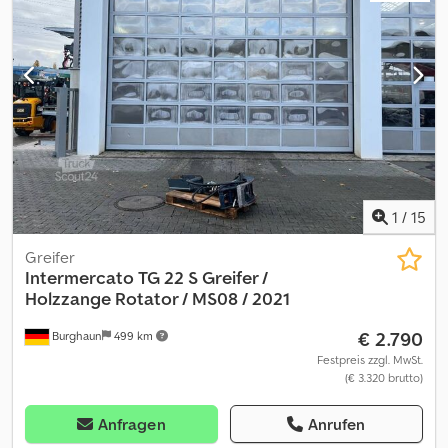
1
/
15
Greifer
Intermercato
TG 22 S Greifer /
Holzzange Rotator / MS08 / 2021
€ 2.790
Burghaun
499 km
Festpreis zzgl. MwSt.
(€ 3.320 brutto)
Anfragen
Anrufen