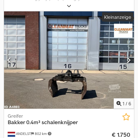
Kleinanzeige
1
/
6
Greifer
Bakker 0.4m³ schalenknijper
€ 1.750
ANDELST
802 km