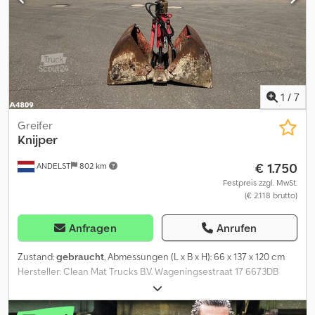
1
/
7
Greifer
Knijper
€ 1.750
ANDELST
802 km
Festpreis zzgl. MwSt.
(€ 2.118 brutto)
Anfragen
Anrufen
Zustand:
gebraucht
, Abmessungen (L x B x H): 66 x 137 x 120 cm
Hersteller: Clean Mat Trucks B.V. Wageningsestraat 17 6673DB
ANDELST, NL Crsdpfxoztdyls Aguof